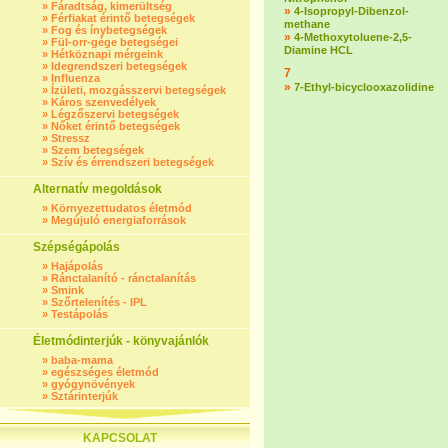
»
Fáradtság, kimerültség
»
4-Isopropyl-Dibenzol-
»
Férfiakat érintő betegségek
methane
»
Fog és ínybetegségek
»
4-Methoxytoluene-2,5-
»
Fül-orr-gége betegségei
Diamine HCL
»
Hétköznapi mérgeink
»
Idegrendszeri betegségek
7
»
Influenza
»
7-Ethyl-bicyclooxazolidine
»
Ízületi, mozgásszervi betegségek
»
Káros szenvedélyek
»
Légzőszervi betegségek
»
Nőket érintő betegségek
»
Stressz
»
Szem betegségek
»
Szív és érrendszeri betegségek
Alternatív megoldások
»
Környezettudatos életmód
»
Megújuló energiaforrások
Szépségápolás
»
Hajápolás
»
Ránctalanító - ránctalanítás
»
Smink
»
Szőrtelenítés - IPL
»
Testápolás
Életmódinterjúk - könyvajánlók
»
baba-mama
»
egészséges életmód
»
gyógynövények
»
Sztárinterjúk
KAPCSOLAT