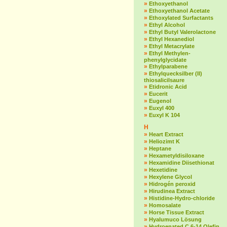
»
Ethoxyethanol
»
Ethoxyethanol Acetate
»
Ethoxylated Surfactants
»
Ethyl Alcohol
»
Ethyl Butyl Valerolactone
»
Ethyl Hexanediol
»
Ethyl Metacrylate
»
Ethyl Methylen-
phenylglycidate
»
Ethylparabene
»
Ethylquecksilber (II)
thiosalicilsaure
»
Etidronic Acid
»
Eucerit
»
Eugenol
»
Euxyl 400
»
Euxyl K 104
H
»
Heart Extract
»
Heliozimt K
»
Heptane
»
Hexametyldisiloxane
»
Hexamidine Diisethionat
»
Hexetidine
»
Hexylene Glycol
»
Hidrogén peroxid
»
Hirudinea Extract
»
Histidine-Hydro-chloride
»
Homosalate
»
Horse Tissue Extract
»
Hyalumuco Lösung
»
Hydroenated C 6-14 Olefin