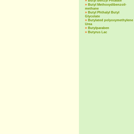
»
Butyl Benzyl Phtalate
»
Butyl Methoxydibenzoil-
methane
»
Butyl Phthalyl Butyl
Glycolate
»
Butylated polyoxymethylene
Urea
»
Butylparaben
»
Butyrus Lac