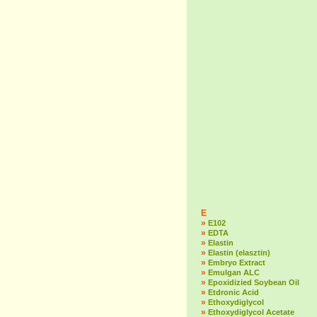
E
»
E102
»
EDTA
»
Elastin
»
Elastin (elasztin)
»
Embryo Extract
»
Emulgan ALC
»
Epoxidizied Soybean Oil
»
Etdronic Acid
»
Ethoxydiglycol
»
Ethoxydiglycol Acetate