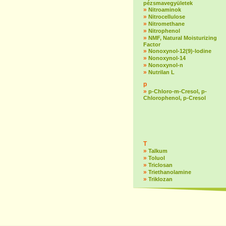
pézsmavegyületek
»
Nitroaminok
»
Nitrocellulose
»
Nitromethane
»
Nitrophenol
»
NMF, Natural Moisturizing
Factor
»
Nonoxynol-12(9)-lodine
»
Nonoxynol-14
»
Nonoxynol-n
»
Nutrilan L
p
»
p-Chloro-m-Cresol, p-
Chlorophenol, p-Cresol
T
»
Talkum
»
Toluol
»
Triclosan
»
Triethanolamine
»
Triklozan