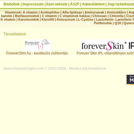
Bioboltok
|
Impresszum
|
Írjon nekünk
|
ÁSZF
|
Adatvédelem
|
Jogi nyilatkozat
Vitaminok:
A vitamin
|
Acidophilus
|
Alfa-lipidsav
|
Aminosavak
|
Antioxidáns
|
Arg
karotin
|
Bioflavonoidok
|
C vitamin
|
C vitaminok hatása
|
Chitosan
|
Chlorella
|
Ciszt
K vitamin
|
Karotinoidok
|
Klorofill
|
Kolosztrum
|
L-Cystine
|
Lactoferrin- Lactoferin 
Polifenolok
|
Q10
|
Querc
Társoldalaink:
ForeverSlim.hu - kavitációs zsírbontás
Forever Skin IPL villanófényes szőr
www.vitaminsziget.com © 2007-2026 - Minden jog fenntartva