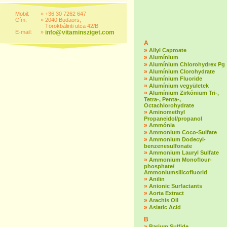
Mobil:
»
+36 30 7262 647
Cím:
»
2040 Budaörs,
Törökbálinti utca 42/B
E-mail:
»
info@vitaminsziget.com
A
»
Allyl Caproate
»
Alumínium
»
Alumínium Chlorohydrex Pg
»
Alumínium Clorohydrate
»
Alumínium Fluoride
»
Alumínium vegyületek
»
Alumínium Zirkónium Tri-,
Tetra-, Penta-,
Octachlorohydrate
»
Aminomethyl
Propaneidol/propanol
»
Ammónia
»
Ammonium Coco-Sulfate
»
Ammonium Dodecyl-
benzenesulfonate
»
Ammonium Lauryl Sulfate
»
Ammonium Monoflour-
phosphate/
Ammoniumsilicofluorid
»
Anilin
»
Anionic Surfactants
»
Aorta Extract
»
Arachis Oil
»
Asiatic Acid
B
»
Barium Sulfide