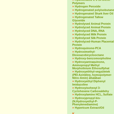
Polymers
»
Hydrogen Peroxide
»
Hydrogenated polyisobutane
»
Hydrogenated Shark liver Oil
»
Hydrogenated Tallow
Glyceride
»
Hydrolysed Animal Protein
»
Hydrolyzed Animal Protein
»
Hydrolyzed DNA, RNA
»
Hydrolyzed Milk Protein
»
Hydrolyzed Silk Protein
»
Hydrolyzed-Human Placental
Protein
»
Hydroquinone-PCA
»
Hydroximethyl-
Dioxoazobicyclooctane
»
Hydroxy-benzomorpholine
»
Hydroxyantraquinone,
Aminopropyl Methyl
Morpholinium Ethosulfphat
»
Hydroxyethhyl-vegyületek
(PEI-Aziridine, homopolymer-
Nitro-Amin) általában
»
Hydroxyethyl Diphenyl
Imidazoline
»
Hydroxyisohexyl 3-
Cyclohexene Carboxaldehy
»
Hydroxylamine HCL, Sulfate
»
Hydroxypropyl-bis-
(N.Hydroxyethyl-P-
Phenylenediamine)
»
Hypericum Extract/Oil
K