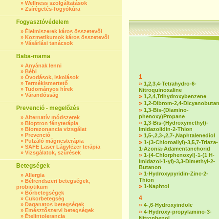
»
Wellness szolgáltatások
»
Zsírégetés-fogyókúra
Fogyasztóvédelem
»
Élelmiszerek káros összetevői
»
Kozmetikumok káros összetevői
»
Vásárlási tanácsok
Baba-mama
»
Anyának lenni
»
Bébi
1
»
Óvodások, iskolások
»
Termékismertető
»
1,2,3,4-Tetrahydro-6-
»
Tudományos hírek
Nitroquinoxaline
»
Várandósság
»
1,2,4,Trihydroxybenzene
»
1,2-Dibrom-2,4-Dicyanobuta
Prevenció - megelőzés
»
1,3-Bis-(Diamino-
phenoxy)Propane
»
Alternatív módszerek
»
1,3-Bis-(Hydroxymethyl)-
»
Bioptron fényterápia
»
Biorezonancia vizsgálat
Imidazolidin-2-Thion
»
Prevenció
»
1,5-,2,3-,2,7-,Naphtalenediol
»
Pulzáló mágnesterápia
»
1-(3-Chloroallyl)-3,5,7-Triaza-
»
SAFE Laser Lágylézer terápia
1-Azonia-Adamentanchorid
»
Vizsgálatok, szűrések
»
1-(4-Chlorphenoxyl)-1-(1 H-
Imidazol-1-yl)-3,3-Dimethyl-2-
Betegségek
Butanon
»
1-Hydroxypyridin-Zinc-2-
»
Allergia
Thion
»
Bélrendszeri betegségek,
»
1-Naphtol
probiotikum
»
Bőrbetegségek
4
»
Cukorbetegség
»
Daganatos betegségek
»
4-,6-Hydroxyindole
»
Emésztőszervi betegségek
»
4-Hydroxy-propylamino-3-
»
Ételintolerancia
Nitrophenol