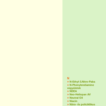
N
»
N-Ethyl-3.Nitro-Paba
»
N-Phenylendiamine
vegyületek
»
NDEA
»
Neo-Heliopan AV
»
Neutral Oil
»
Niacin
»
Nitro- és policiklikus