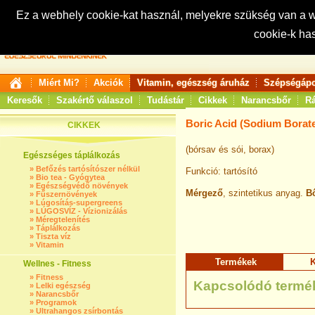
Ez a webhely cookie-kat használ, melyekre szükség van a
cookie-k ha
Keresés:
Miért Mi?
Akciók
Vitamin, egészség áruház
Szépségápo
Keresők
Szakértő válaszol
Tudástár
Cikkek
Narancsbőr
Rá
Boric Acid (Sodium Borat
CIKKEK
(bórsav és sói, borax)
Egészséges táplálkozás
»
Befőzés tartósítószer nélkül
Funkció: tartósító
»
Bio tea - Gyógytea
»
Egészségvédő növények
Mérgező
, szintetikus anyag.
Bő
»
Fűszernövények
»
Lúgosítás-supergreens
»
LÚGOSVÍZ - Vízionizálás
»
Méregtelenítés
»
Táplálkozás
»
Tiszta víz
»
Vitamin
Termékek
K
Wellnes - Fitness
»
Fitness
Kapcsolódó termé
»
Lelki egészség
»
Narancsbőr
»
Programok
»
Ultrahangos zsírbontás