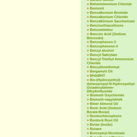
»
Behentrimonium Chloride
»
Bentonit
»
Benzalkonium Bromide
»
Benzalkonium Chloride
»
Benzalkónium Saccharinate
»
Benzisothiazolinone
»
Benzoetinktur
»
Benzoic Acid (Sodium
Benzoate)
»
Benzophenon-3
»
Benzophenone-4
»
Benzyl alcohol
»
Benzyl Salicylate
»
Benzyl Triethyl Ammonium
Chloride
»
Benzylhemiformal
»
Bergamott Oil
»
BHA/BHT
»
Bis-(Hydroxyethyl)-
Aminopropyl-N-Hydroxyethyl-
Octadecylamine-
Dihydrofluoride
»
Bismuth Oxychloride
»
Bismuth-vegyületek
»
Bitter Almond Oil
»
Boric Acid (Sodium
Borate:Borax)
»
Bromochlorophene
»
Burdock Root Oil
»
Butan (bután)
»
Butane
»
Butoxyetyl Nicotinate