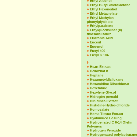
»
Ethyl Alcohol
»
Ethyl Butyl Valerolactone
»
Ethyl Hexanediol
»
Ethyl Metacrylate
»
Ethyl Methylen-
phenylglycidate
»
Ethylparabene
»
Ethylquecksilber (II)
thiosalicilsaure
»
Etidronic Acid
»
Eucerit
»
Eugenol
»
Euxyl 400
»
Euxyl K 104
H
»
Heart Extract
»
Heliozimt K
»
Heptane
»
Hexametyldisiloxane
»
Hexamidine Diisethionat
»
Hexetidine
»
Hexylene Glycol
»
Hidrogén peroxid
»
Hirudinea Extract
»
Histidine-Hydro-chloride
»
Homosalate
»
Horse Tissue Extract
»
Hyalumuco Lösung
»
Hydroenated C 6-14 Olefin
Polymers
»
Hydrogen Peroxide
»
Hydrogenated polyisobutane