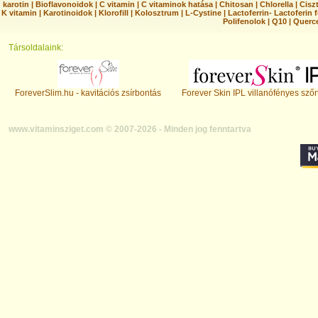
karotin
|
Bioflavonoidok
|
C vitamin
|
C vitaminok hatása
|
Chitosan
|
Chlorella
|
Ciszt
K vitamin
|
Karotinoidok
|
Klorofill
|
Kolosztrum
|
L-Cystine
|
Lactoferrin- Lactoferin 
Polifenolok
|
Q10
|
Querc
Társoldalaink:
ForeverSlim.hu - kavitációs zsírbontás
Forever Skin IPL villanófényes szőr
www.vitaminsziget.com © 2007-2026 - Minden jog fenntartva