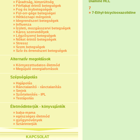
Diamine HCL
»
Fáradtság, kimerültség
»
Férfiakat érintő betegségek
7
»
Fog és ínybetegségek
»
7-Ethyl-bicyclooxazolidine
»
Fül-orr-gége betegségei
»
Hétköznapi mérgeink
»
Idegrendszeri betegségek
»
Influenza
»
Ízületi, mozgásszervi betegségek
»
Káros szenvedélyek
»
Légzőszervi betegségek
»
Nőket érintő betegségek
»
Stressz
»
Szem betegségek
»
Szív és érrendszeri betegségek
Alternatív megoldások
»
Környezettudatos életmód
»
Megújuló energiaforrások
Szépségápolás
»
Hajápolás
»
Ránctalanító - ránctalanítás
»
Smink
»
Szőrtelenítés - IPL
»
Testápolás
Életmódinterjúk - könyvajánlók
»
baba-mama
»
egészséges életmód
»
gyógynövények
»
Sztárinterjúk
KAPCSOLAT