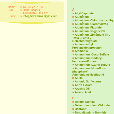
Mobil:
»
+36 30 7262 647
A
Cím:
»
2040 Budaörs,
Törökbálinti utca 42/B
»
Allyl Caproate
E-mail:
»
info@vitaminsziget.com
»
Alumínium
»
Alumínium Chlorohydrex Pg
»
Alumínium Clorohydrate
»
Alumínium Fluoride
»
Alumínium vegyületek
»
Alumínium Zirkónium Tri-,
Tetra-, Penta-,
Octachlorohydrate
»
Aminomethyl
Propaneidol/propanol
»
Ammónia
»
Ammonium Coco-Sulfate
»
Ammonium Dodecyl-
benzenesulfonate
»
Ammonium Lauryl Sulfate
»
Ammonium Monoflour-
phosphate/
Ammoniumsilicofluorid
»
Anilin
»
Anionic Surfactants
»
Aorta Extract
»
Arachis Oil
»
Asiatic Acid
B
»
Barium Sulfide
»
Behentrimonium Chloride
»
Bentonit
»
Benzalkonium Bromide