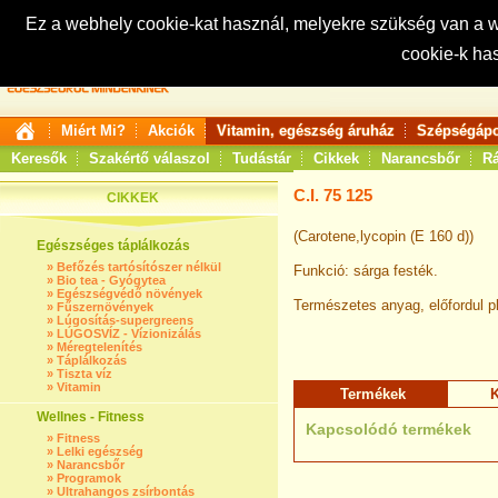
Ez a webhely cookie-kat használ, melyekre szükség van a
cookie-k ha
Keresés:
Miért Mi?
Akciók
Vitamin, egészség áruház
Szépségápo
Keresők
Szakértő válaszol
Tudástár
Cikkek
Narancsbőr
Rá
C.I. 75 125
CIKKEK
(Carotene,lycopin (E 160 d))
Egészséges táplálkozás
»
Befőzés tartósítószer nélkül
Funkció: sárga festék.
»
Bio tea - Gyógytea
»
Egészségvédő növények
Természetes anyag, előfordul p
»
Fűszernövények
»
Lúgosítás-supergreens
»
LÚGOSVÍZ - Vízionizálás
»
Méregtelenítés
»
Táplálkozás
»
Tiszta víz
»
Vitamin
Termékek
K
Wellnes - Fitness
Kapcsolódó termékek
»
Fitness
»
Lelki egészség
»
Narancsbőr
»
Programok
»
Ultrahangos zsírbontás