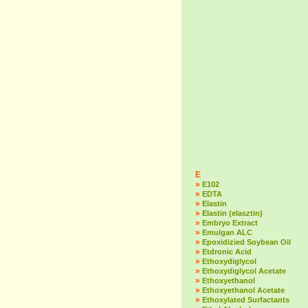
E
»
E102
»
EDTA
»
Elastin
»
Elastin (elasztin)
»
Embryo Extract
»
Emulgan ALC
»
Epoxidizied Soybean Oil
»
Etdronic Acid
»
Ethoxydiglycol
»
Ethoxydiglycol Acetate
»
Ethoxyethanol
»
Ethoxyethanol Acetate
»
Ethoxylated Surfactants