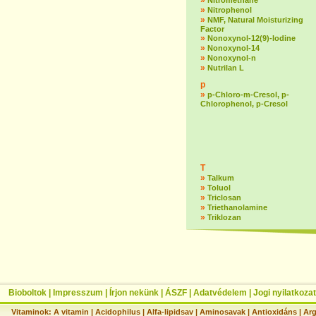
»
Nitromethane
»
Nitrophenol
»
NMF, Natural Moisturizing
Factor
»
Nonoxynol-12(9)-lodine
»
Nonoxynol-14
»
Nonoxynol-n
»
Nutrilan L
p
»
p-Chloro-m-Cresol, p-
Chlorophenol, p-Cresol
T
»
Talkum
»
Toluol
»
Triclosan
»
Triethanolamine
»
Triklozan
Bioboltok
|
Impresszum
|
Írjon nekünk
|
ÁSZF
|
Adatvédelem
|
Jogi nyilatkozat
Vitaminok:
A vitamin
|
Acidophilus
|
Alfa-lipidsav
|
Aminosavak
|
Antioxidáns
|
Arg