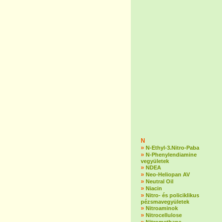
N
»
N-Ethyl-3.Nitro-Paba
»
N-Phenylendiamine
vegyületek
»
NDEA
»
Neo-Heliopan AV
»
Neutral Oil
»
Niacin
»
Nitro- és policiklikus
pézsmavegyületek
»
Nitroaminok
»
Nitrocellulose