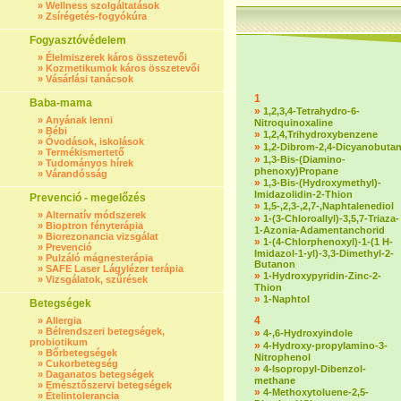
»
Wellness szolgáltatások
»
Zsírégetés-fogyókúra
Fogyasztóvédelem
»
Élelmiszerek káros összetevői
»
Kozmetikumok káros összetevői
»
Vásárlási tanácsok
1
Baba-mama
»
1,2,3,4-Tetrahydro-6-
»
Anyának lenni
Nitroquinoxaline
»
Bébi
»
1,2,4,Trihydroxybenzene
»
Óvodások, iskolások
»
1,2-Dibrom-2,4-Dicyanobuta
»
Termékismertető
»
1,3-Bis-(Diamino-
»
Tudományos hírek
phenoxy)Propane
»
Várandósság
»
1,3-Bis-(Hydroxymethyl)-
Imidazolidin-2-Thion
Prevenció - megelőzés
»
1,5-,2,3-,2,7-,Naphtalenediol
»
Alternatív módszerek
»
1-(3-Chloroallyl)-3,5,7-Triaza-
»
Bioptron fényterápia
1-Azonia-Adamentanchorid
»
Biorezonancia vizsgálat
»
1-(4-Chlorphenoxyl)-1-(1 H-
»
Prevenció
Imidazol-1-yl)-3,3-Dimethyl-2-
»
Pulzáló mágnesterápia
Butanon
»
SAFE Laser Lágylézer terápia
»
1-Hydroxypyridin-Zinc-2-
»
Vizsgálatok, szűrések
Thion
»
1-Naphtol
Betegségek
4
»
Allergia
»
Bélrendszeri betegségek,
»
4-,6-Hydroxyindole
probiotikum
»
4-Hydroxy-propylamino-3-
»
Bőrbetegségek
Nitrophenol
»
Cukorbetegség
»
4-Isopropyl-Dibenzol-
»
Daganatos betegségek
methane
»
Emésztőszervi betegségek
»
4-Methoxytoluene-2,5-
»
Ételintolerancia