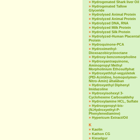
»
Hydrogenated Shark liver Oil
»
Hydrogenated Tallow
Glyceride
»
Hydrolysed Animal Protein
»
Hydrolyzed Animal Protein
»
Hydrolyzed DNA, RNA
»
Hydrolyzed Milk Protein
»
Hydrolyzed Silk Protein
»
Hydrolyzed-Human Placental
Protein
»
Hydroquinone-PCA
»
Hydroximethyl-
Dioxoazobicyclooctane
»
Hydroxy-benzomorpholine
»
Hydroxyantraquinone,
Aminopropyl Methyl
Morpholinium Ethosulfphat
»
Hydroxyethhyl-vegyületek
(PEI-Aziridine, homopolymer-
Nitro-Amin) általában
»
Hydroxyethyl Diphenyl
Imidazoline
»
Hydroxyisohexyl 3-
Cyclohexene Carboxaldehy
»
Hydroxylamine HCL, Sulfate
»
Hydroxypropyl-bis-
(N.Hydroxyethyl-P-
Phenylenediamine)
»
Hypericum Extract/Oil
K
»
Kaolin
»
Kathon CG
»
Kieselgur