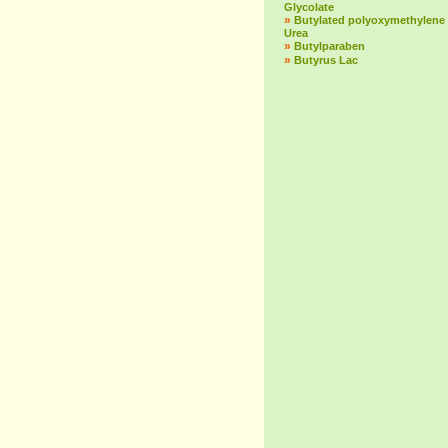
Glycolate
»
Butylated polyoxymethylene
Urea
»
Butylparaben
»
Butyrus Lac