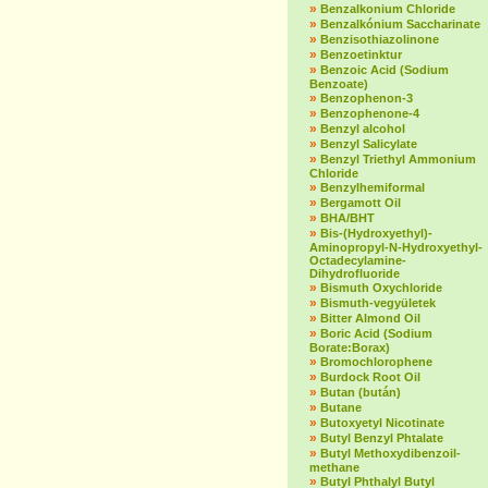
»
Benzalkonium Chloride
»
Benzalkónium Saccharinate
»
Benzisothiazolinone
»
Benzoetinktur
»
Benzoic Acid (Sodium
Benzoate)
»
Benzophenon-3
»
Benzophenone-4
»
Benzyl alcohol
»
Benzyl Salicylate
»
Benzyl Triethyl Ammonium
Chloride
»
Benzylhemiformal
»
Bergamott Oil
»
BHA/BHT
»
Bis-(Hydroxyethyl)-
Aminopropyl-N-Hydroxyethyl-
Octadecylamine-
Dihydrofluoride
»
Bismuth Oxychloride
»
Bismuth-vegyületek
»
Bitter Almond Oil
»
Boric Acid (Sodium
Borate:Borax)
»
Bromochlorophene
»
Burdock Root Oil
»
Butan (bután)
»
Butane
»
Butoxyetyl Nicotinate
»
Butyl Benzyl Phtalate
»
Butyl Methoxydibenzoil-
methane
»
Butyl Phthalyl Butyl