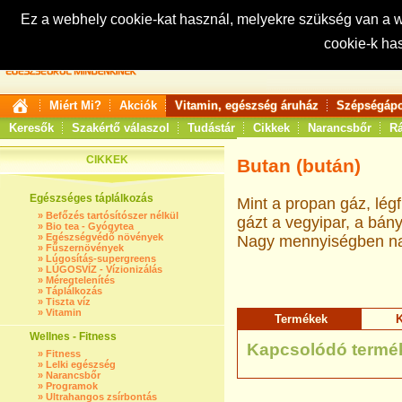
Ez a webhely cookie-kat használ, melyekre szükség van a
cookie-k ha
Keresés:
Miért Mi?
Akciók
Vitamin, egészség áruház
Szépségápo
Keresők
Szakértő válaszol
Tudástár
Cikkek
Narancsbőr
Rá
CIKKEK
Butan (bután)
Egészséges táplálkozás
Mint a propan gáz, lég
»
Befőzés tartósítószer nélkül
gázt a vegyipar, a bán
»
Bio tea - Gyógytea
»
Egészségvédő növények
Nagy mennyiségben nark
»
Fűszernövények
»
Lúgosítás-supergreens
»
LÚGOSVÍZ - Vízionizálás
»
Méregtelenítés
»
Táplálkozás
»
Tiszta víz
»
Vitamin
Termékek
K
Wellnes - Fitness
Kapcsolódó termé
»
Fitness
»
Lelki egészség
»
Narancsbőr
»
Programok
»
Ultrahangos zsírbontás