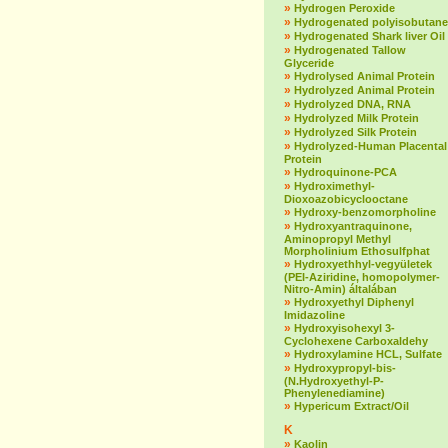
»
Hydrogen Peroxide
»
Hydrogenated polyisobutane
»
Hydrogenated Shark liver Oil
»
Hydrogenated Tallow
Glyceride
»
Hydrolysed Animal Protein
»
Hydrolyzed Animal Protein
»
Hydrolyzed DNA, RNA
»
Hydrolyzed Milk Protein
»
Hydrolyzed Silk Protein
»
Hydrolyzed-Human Placental
Protein
»
Hydroquinone-PCA
»
Hydroximethyl-
Dioxoazobicyclooctane
»
Hydroxy-benzomorpholine
»
Hydroxyantraquinone,
Aminopropyl Methyl
Morpholinium Ethosulfphat
»
Hydroxyethhyl-vegyületek
(PEI-Aziridine, homopolymer-
Nitro-Amin) általában
»
Hydroxyethyl Diphenyl
Imidazoline
»
Hydroxyisohexyl 3-
Cyclohexene Carboxaldehy
»
Hydroxylamine HCL, Sulfate
»
Hydroxypropyl-bis-
(N.Hydroxyethyl-P-
Phenylenediamine)
»
Hypericum Extract/Oil
K
»
Kaolin