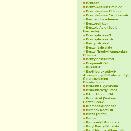
»
Bentonit
»
Benzalkonium Bromide
»
Benzalkonium Chloride
»
Benzalkónium Saccharinate
»
Benzisothiazolinone
»
Benzoetinktur
»
Benzoic Acid (Sodium
Benzoate)
»
Benzophenon-3
»
Benzophenone-4
»
Benzyl alcohol
»
Benzyl Salicylate
»
Benzyl Triethyl Ammonium
Chloride
»
Benzylhemiformal
»
Bergamott Oil
»
BHA/BHT
»
Bis-(Hydroxyethyl)-
Aminopropyl-N-Hydroxyethyl-
Octadecylamine-
Dihydrofluoride
»
Bismuth Oxychloride
»
Bismuth-vegyületek
»
Bitter Almond Oil
»
Boric Acid (Sodium
Borate:Borax)
»
Bromochlorophene
»
Burdock Root Oil
»
Butan (bután)
»
Butane
»
Butoxyetyl Nicotinate
»
Butyl Benzyl Phtalate
»
Butyl Methoxydibenzoil-