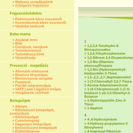
»
Wellness szolgáltatások
»
Zsírégetés-fogyókúra
Fogyasztóvédelem
»
Élelmiszerek káros összetevői
»
Kozmetikumok káros összetevői
»
Vásárlási tanácsok
Baba-mama
»
Anyának lenni
1
»
Bébi
»
1,2,3,4-Tetrahydro-6-
»
Óvodások, iskolások
Nitroquinoxaline
»
Termékismertető
»
1,2,4,Trihydroxybenzene
»
Tudományos hírek
»
»
Várandósság
1,2-Dibrom-2,4-Dicyanobuta
»
1,3-Bis-(Diamino-
Prevenció - megelőzés
phenoxy)Propane
»
1,3-Bis-(Hydroxymethyl)-
»
Alternatív módszerek
Imidazolidin-2-Thion
»
Bioptron fényterápia
»
1,5-,2,3-,2,7-,Naphtalenediol
»
Biorezonancia vizsgálat
»
1-(3-Chloroallyl)-3,5,7-Triaza-
»
Prevenció
1-Azonia-Adamentanchorid
»
Pulzáló mágnesterápia
»
»
SAFE Laser Lágylézer terápia
1-(4-Chlorphenoxyl)-1-(1 H-
»
Vizsgálatok, szűrések
Imidazol-1-yl)-3,3-Dimethyl-2-
Butanon
»
Betegségek
1-Hydroxypyridin-Zinc-2-
Thion
»
Allergia
»
1-Naphtol
»
Bélrendszeri betegségek,
probiotikum
4
»
Bőrbetegségek
»
4-,6-Hydroxyindole
»
Cukorbetegség
»
4-Hydroxy-propylamino-3-
»
Daganatos betegségek
Nitrophenol
»
Emésztőszervi betegségek
»
»
Ételintolerancia
4-Isopropyl-Dibenzol-