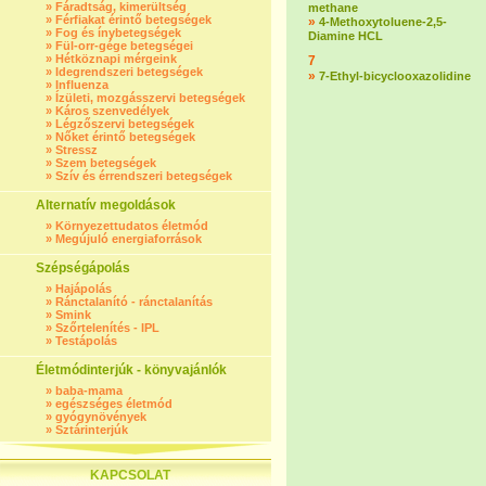
»
Fáradtság, kimerültség
methane
»
Férfiakat érintő betegségek
»
4-Methoxytoluene-2,5-
»
Fog és ínybetegségek
Diamine HCL
»
Fül-orr-gége betegségei
»
Hétköznapi mérgeink
7
»
Idegrendszeri betegségek
»
7-Ethyl-bicyclooxazolidine
»
Influenza
»
Ízületi, mozgásszervi betegségek
»
Káros szenvedélyek
»
Légzőszervi betegségek
»
Nőket érintő betegségek
»
Stressz
»
Szem betegségek
»
Szív és érrendszeri betegségek
Alternatív megoldások
»
Környezettudatos életmód
»
Megújuló energiaforrások
Szépségápolás
»
Hajápolás
»
Ránctalanító - ránctalanítás
»
Smink
»
Szőrtelenítés - IPL
»
Testápolás
Életmódinterjúk - könyvajánlók
»
baba-mama
»
egészséges életmód
»
gyógynövények
»
Sztárinterjúk
KAPCSOLAT