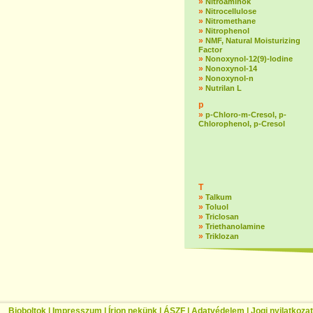
»
Nitroaminok
»
Nitrocellulose
»
Nitromethane
»
Nitrophenol
»
NMF, Natural Moisturizing
Factor
»
Nonoxynol-12(9)-lodine
»
Nonoxynol-14
»
Nonoxynol-n
»
Nutrilan L
p
»
p-Chloro-m-Cresol, p-
Chlorophenol, p-Cresol
T
»
Talkum
»
Toluol
»
Triclosan
»
Triethanolamine
»
Triklozan
Bioboltok
|
Impresszum
|
Írjon nekünk
|
ÁSZF
|
Adatvédelem
|
Jogi nyilatkozat