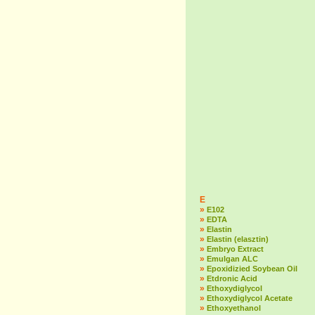
E
»
E102
»
EDTA
»
Elastin
»
Elastin (elasztin)
»
Embryo Extract
»
Emulgan ALC
»
Epoxidizied Soybean Oil
»
Etdronic Acid
»
Ethoxydiglycol
»
Ethoxydiglycol Acetate
»
Ethoxyethanol