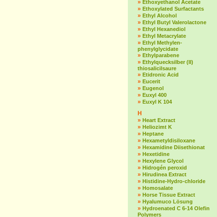
»
Ethoxyethanol Acetate
»
Ethoxylated Surfactants
»
Ethyl Alcohol
»
Ethyl Butyl Valerolactone
»
Ethyl Hexanediol
»
Ethyl Metacrylate
»
Ethyl Methylen-
phenylglycidate
»
Ethylparabene
»
Ethylquecksilber (II)
thiosalicilsaure
»
Etidronic Acid
»
Eucerit
»
Eugenol
»
Euxyl 400
»
Euxyl K 104
H
»
Heart Extract
»
Heliozimt K
»
Heptane
»
Hexametyldisiloxane
»
Hexamidine Diisethionat
»
Hexetidine
»
Hexylene Glycol
»
Hidrogén peroxid
»
Hirudinea Extract
»
Histidine-Hydro-chloride
»
Homosalate
»
Horse Tissue Extract
»
Hyalumuco Lösung
»
Hydroenated C 6-14 Olefin
Polymers