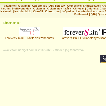
Vitaminok:
A vitamin
|
Acidophilus
|
Alfa-lipidsav
|
Aminosavak
|
Antioxidáns
|
Arg
karotin
|
Bioflavonoidok
|
C vitamin
|
C vitaminok hatása
|
Chitosan
|
Chlorella
|
Ciszt
K vitamin
|
Karotinoidok
|
Klorofill
|
Kolosztrum
|
L-Cystine
|
Lactoferrin- Lactoferin 
Polifenolok
|
Q10
|
Querc
Társoldalaink:
ForeverSlim.hu - kavitációs zsírbontás
Forever Skin IPL villanófényes szőr
www.vitaminsziget.com © 2007-2026 - Minden jog fenntartva