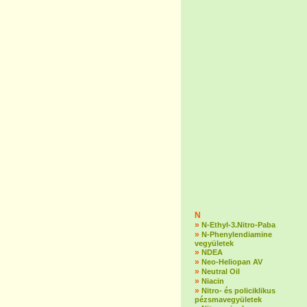
N
»
N-Ethyl-3.Nitro-Paba
»
N-Phenylendiamine
vegyületek
»
NDEA
»
Neo-Heliopan AV
»
Neutral Oil
»
Niacin
»
Nitro- és policiklikus
pézsmavegyületek