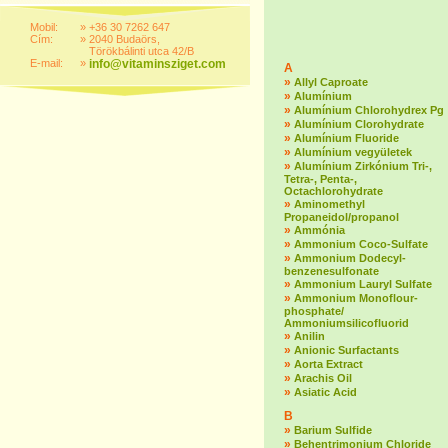
Mobil:
»
+36 30 7262 647
Cím:
»
2040 Budaörs,
Törökbálinti utca 42/B
E-mail:
»
info@vitaminsziget.com
A
»
Allyl Caproate
»
Alumínium
»
Alumínium Chlorohydrex Pg
»
Alumínium Clorohydrate
»
Alumínium Fluoride
»
Alumínium vegyületek
»
Alumínium Zirkónium Tri-,
Tetra-, Penta-,
Octachlorohydrate
»
Aminomethyl
Propaneidol/propanol
»
Ammónia
»
Ammonium Coco-Sulfate
»
Ammonium Dodecyl-
benzenesulfonate
»
Ammonium Lauryl Sulfate
»
Ammonium Monoflour-
phosphate/
Ammoniumsilicofluorid
»
Anilin
»
Anionic Surfactants
»
Aorta Extract
»
Arachis Oil
»
Asiatic Acid
B
»
Barium Sulfide
»
Behentrimonium Chloride