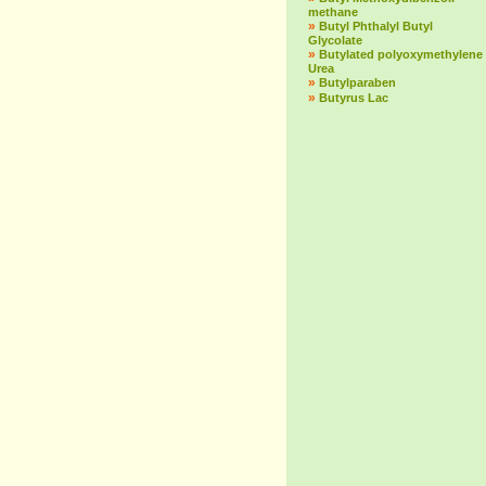
methane
»
Butyl Phthalyl Butyl
Glycolate
»
Butylated polyoxymethylene
Urea
»
Butylparaben
»
Butyrus Lac