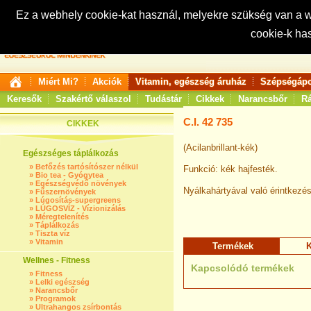
Ez a webhely cookie-kat használ, melyekre szükség van a
cookie-k ha
Keresés:
Miért Mi?
Akciók
Vitamin, egészség áruház
Szépségápo
Keresők
Szakértő válaszol
Tudástár
Cikkek
Narancsbőr
Rá
C.I. 42 735
CIKKEK
(Acilanbrillant-kék)
Egészséges táplálkozás
»
Befőzés tartósítószer nélkül
Funkció: kék hajfesték.
»
Bio tea - Gyógytea
»
Egészségvédő növények
Nyálkahártyával való érintkezés
»
Fűszernövények
»
Lúgosítás-supergreens
»
LÚGOSVÍZ - Vízionizálás
»
Méregtelenítés
»
Táplálkozás
»
Tiszta víz
»
Vitamin
Termékek
K
Wellnes - Fitness
Kapcsolódó termékek
»
Fitness
»
Lelki egészség
»
Narancsbőr
»
Programok
»
Ultrahangos zsírbontás