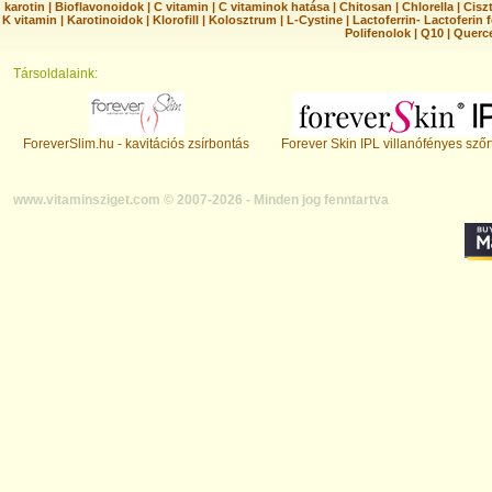
karotin
|
Bioflavonoidok
|
C vitamin
|
C vitaminok hatása
|
Chitosan
|
Chlorella
|
Ciszt
K vitamin
|
Karotinoidok
|
Klorofill
|
Kolosztrum
|
L-Cystine
|
Lactoferrin- Lactoferin 
Polifenolok
|
Q10
|
Querc
Társoldalaink:
ForeverSlim.hu - kavitációs zsírbontás
Forever Skin IPL villanófényes szőr
www.vitaminsziget.com © 2007-2026 - Minden jog fenntartva