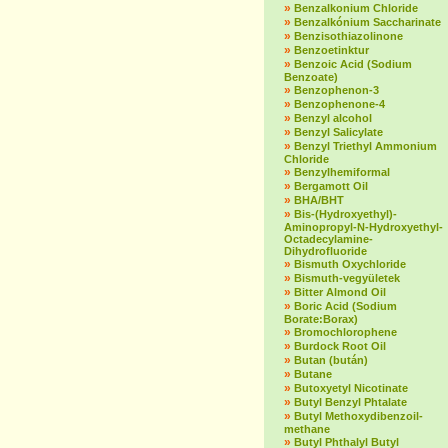
»
Benzalkonium Chloride
»
Benzalkónium Saccharinate
»
Benzisothiazolinone
»
Benzoetinktur
»
Benzoic Acid (Sodium
Benzoate)
»
Benzophenon-3
»
Benzophenone-4
»
Benzyl alcohol
»
Benzyl Salicylate
»
Benzyl Triethyl Ammonium
Chloride
»
Benzylhemiformal
»
Bergamott Oil
»
BHA/BHT
»
Bis-(Hydroxyethyl)-
Aminopropyl-N-Hydroxyethyl-
Octadecylamine-
Dihydrofluoride
»
Bismuth Oxychloride
»
Bismuth-vegyületek
»
Bitter Almond Oil
»
Boric Acid (Sodium
Borate:Borax)
»
Bromochlorophene
»
Burdock Root Oil
»
Butan (bután)
»
Butane
»
Butoxyetyl Nicotinate
»
Butyl Benzyl Phtalate
»
Butyl Methoxydibenzoil-
methane
»
Butyl Phthalyl Butyl