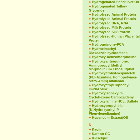
»
Hydrogenated Shark liver Oil
»
Hydrogenated Tallow
Glyceride
»
Hydrolysed Animal Protein
»
Hydrolyzed Animal Protein
»
Hydrolyzed DNA, RNA
»
Hydrolyzed Milk Protein
»
Hydrolyzed Silk Protein
»
Hydrolyzed-Human Placental
Protein
»
Hydroquinone-PCA
»
Hydroximethyl-
Dioxoazobicyclooctane
»
Hydroxy-benzomorpholine
»
Hydroxyantraquinone,
Aminopropyl Methyl
Morpholinium Ethosulfphat
»
Hydroxyethhyl-vegyületek
(PEI-Aziridine, homopolymer-
Nitro-Amin) általában
»
Hydroxyethyl Diphenyl
Imidazoline
»
Hydroxyisohexyl 3-
Cyclohexene Carboxaldehy
»
Hydroxylamine HCL, Sulfate
»
Hydroxypropyl-bis-
(N.Hydroxyethyl-P-
Phenylenediamine)
»
Hypericum Extract/Oil
K
»
Kaolin
»
Kathon CG
»
Kieselgur