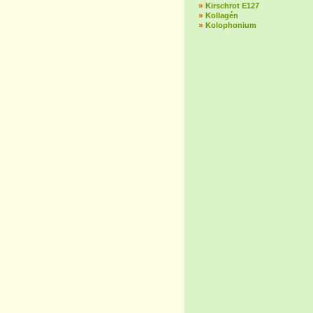
»
Kirschrot E127
»
Kollagén
»
Kolophonium