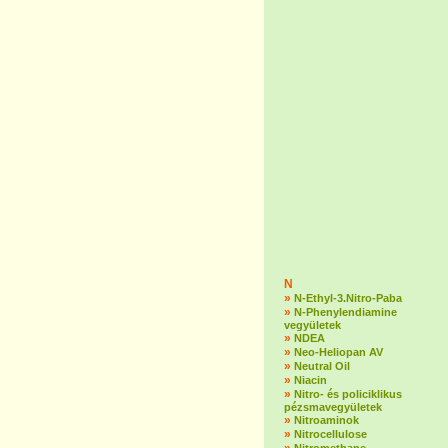
N
»
N-Ethyl-3.Nitro-Paba
»
N-Phenylendiamine
vegyületek
»
NDEA
»
Neo-Heliopan AV
»
Neutral Oil
»
Niacin
»
Nitro- és policiklikus
pézsmavegyületek
»
Nitroaminok
»
Nitrocellulose