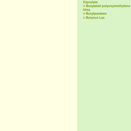
Glycolate
»
Butylated polyoxymethylene
Urea
»
Butylparaben
»
Butyrus Lac