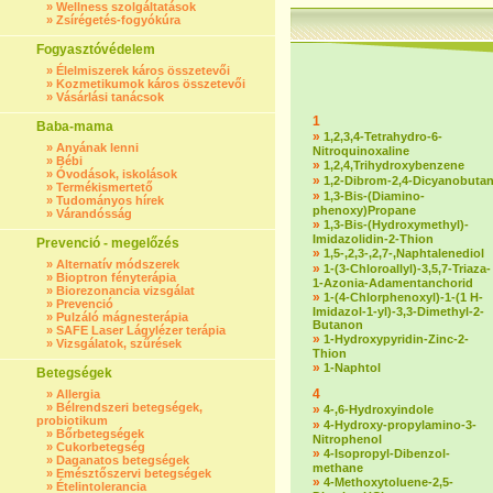
»
Wellness szolgáltatások
»
Zsírégetés-fogyókúra
Fogyasztóvédelem
»
Élelmiszerek káros összetevői
»
Kozmetikumok káros összetevői
»
Vásárlási tanácsok
1
Baba-mama
»
1,2,3,4-Tetrahydro-6-
»
Anyának lenni
Nitroquinoxaline
»
Bébi
»
1,2,4,Trihydroxybenzene
»
Óvodások, iskolások
»
1,2-Dibrom-2,4-Dicyanobuta
»
Termékismertető
»
1,3-Bis-(Diamino-
»
Tudományos hírek
phenoxy)Propane
»
Várandósság
»
1,3-Bis-(Hydroxymethyl)-
Imidazolidin-2-Thion
Prevenció - megelőzés
»
1,5-,2,3-,2,7-,Naphtalenediol
»
Alternatív módszerek
»
1-(3-Chloroallyl)-3,5,7-Triaza-
»
Bioptron fényterápia
1-Azonia-Adamentanchorid
»
Biorezonancia vizsgálat
»
1-(4-Chlorphenoxyl)-1-(1 H-
»
Prevenció
Imidazol-1-yl)-3,3-Dimethyl-2-
»
Pulzáló mágnesterápia
Butanon
»
SAFE Laser Lágylézer terápia
»
1-Hydroxypyridin-Zinc-2-
»
Vizsgálatok, szűrések
Thion
»
1-Naphtol
Betegségek
4
»
Allergia
»
Bélrendszeri betegségek,
»
4-,6-Hydroxyindole
probiotikum
»
4-Hydroxy-propylamino-3-
»
Bőrbetegségek
Nitrophenol
»
Cukorbetegség
»
4-Isopropyl-Dibenzol-
»
Daganatos betegségek
methane
»
Emésztőszervi betegségek
»
4-Methoxytoluene-2,5-
»
Ételintolerancia