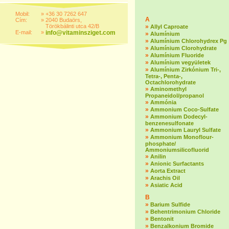
Mobil:
»
+36 30 7262 647
A
Cím:
»
2040 Budaörs,
Törökbálinti utca 42/B
»
Allyl Caproate
E-mail:
»
info@vitaminsziget.com
»
Alumínium
»
Alumínium Chlorohydrex Pg
»
Alumínium Clorohydrate
»
Alumínium Fluoride
»
Alumínium vegyületek
»
Alumínium Zirkónium Tri-,
Tetra-, Penta-,
Octachlorohydrate
»
Aminomethyl
Propaneidol/propanol
»
Ammónia
»
Ammonium Coco-Sulfate
»
Ammonium Dodecyl-
benzenesulfonate
»
Ammonium Lauryl Sulfate
»
Ammonium Monoflour-
phosphate/
Ammoniumsilicofluorid
»
Anilin
»
Anionic Surfactants
»
Aorta Extract
»
Arachis Oil
»
Asiatic Acid
B
»
Barium Sulfide
»
Behentrimonium Chloride
»
Bentonit
»
Benzalkonium Bromide