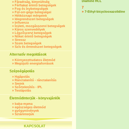
Diamine HCL
»
Fáradtság, kimerültség
»
Férfiakat érintő betegségek
7
»
Fog és ínybetegségek
»
7-Ethyl-bicyclooxazolidine
»
Fül-orr-gége betegségei
»
Hétköznapi mérgeink
»
Idegrendszeri betegségek
»
Influenza
»
Ízületi, mozgásszervi betegségek
»
Káros szenvedélyek
»
Légzőszervi betegségek
»
Nőket érintő betegségek
»
Stressz
»
Szem betegségek
»
Szív és érrendszeri betegségek
Alternatív megoldások
»
Környezettudatos életmód
»
Megújuló energiaforrások
Szépségápolás
»
Hajápolás
»
Ránctalanító - ránctalanítás
»
Smink
»
Szőrtelenítés - IPL
»
Testápolás
Életmódinterjúk - könyvajánlók
»
baba-mama
»
egészséges életmód
»
gyógynövények
»
Sztárinterjúk
KAPCSOLAT