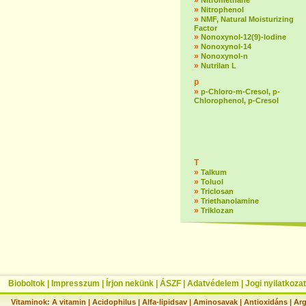
»
Nitromethane
»
Nitrophenol
»
NMF, Natural Moisturizing
Factor
»
Nonoxynol-12(9)-lodine
»
Nonoxynol-14
»
Nonoxynol-n
»
Nutrilan L
p
»
p-Chloro-m-Cresol, p-
Chlorophenol, p-Cresol
T
»
Talkum
»
Toluol
»
Triclosan
»
Triethanolamine
»
Triklozan
Bioboltok
|
Impresszum
|
Írjon nekünk
|
ÁSZF
|
Adatvédelem
|
Jogi nyilatkozat
Vitaminok:
A vitamin
|
Acidophilus
|
Alfa-lipidsav
|
Aminosavak
|
Antioxidáns
|
Arg