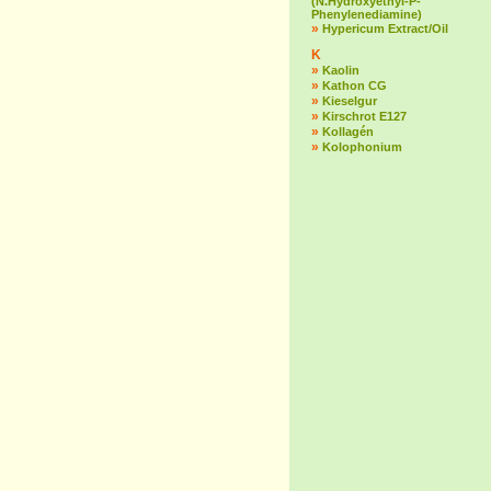
(N.Hydroxyethyl-P-
Phenylenediamine)
»
Hypericum Extract/Oil
K
»
Kaolin
»
Kathon CG
»
Kieselgur
»
Kirschrot E127
»
Kollagén
»
Kolophonium