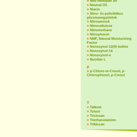
»
Neo-Heliopan AV
»
Neutral Oil
»
Niacin
»
Nitro- és policiklikus
pézsmavegyületek
»
Nitroaminok
»
Nitrocellulose
»
Nitromethane
»
Nitrophenol
»
NMF, Natural Moisturizing
Factor
»
Nonoxynol-12(9)-lodine
»
Nonoxynol-14
»
Nonoxynol-n
»
Nutrilan L
p
»
p-Chloro-m-Cresol, p-
Chlorophenol, p-Cresol
T
»
Talkum
»
Toluol
»
Triclosan
»
Triethanolamine
»
Triklozan