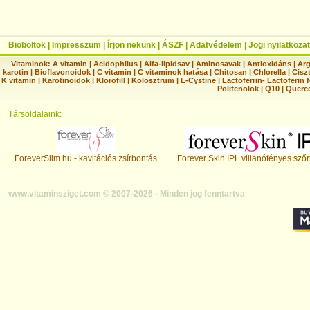
Bioboltok
|
Impresszum
|
Írjon nekünk
|
ÁSZF
|
Adatvédelem
|
Jogi nyilatkozat
Vitaminok:
A vitamin
|
Acidophilus
|
Alfa-lipidsav
|
Aminosavak
|
Antioxidáns
|
Arg
karotin
|
Bioflavonoidok
|
C vitamin
|
C vitaminok hatása
|
Chitosan
|
Chlorella
|
Ciszt
K vitamin
|
Karotinoidok
|
Klorofill
|
Kolosztrum
|
L-Cystine
|
Lactoferrin- Lactoferin 
Polifenolok
|
Q10
|
Querc
Társoldalaink:
ForeverSlim.hu - kavitációs zsírbontás
Forever Skin IPL villanófényes szőr
www.vitaminsziget.com © 2007-2026 - Minden jog fenntartva