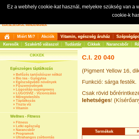
Ez a webhely cookie-kat használ, melyekre szükség van a
cookie-k ha
Keresés:
Miért Mi?
Akciók
Vitamin, egészség áruház
Szépségápo
Keresők
Szakértő válaszol
Tudástár
Cikkek
Narancsbőr
Rá
CIKKEK
C.I. 20 040
Egészséges táplálkozás
(Pigment Yellow 16, dik
»
Befőzés tartósítószer nélkül
»
Bio tea - Gyógytea
Funkció: sárga festék.
»
Egészségvédő növények
»
Fűszernövények
»
Lúgosítás-supergreens
Csak rövid bőrérintkez
»
LÚGOSVÍZ - Vízionizálás
»
Méregtelenítés
lehetséges
! (Kísérőa
»
Táplálkozás
»
Tiszta víz
»
Vitamin
Wellnes - Fitness
»
Fitness
»
Lelki egészség
»
Narancsbőr
Termékek
K
»
Programok
»
Ultrahangos zsírbontás