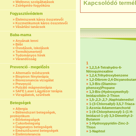
Kapcsolódó termé
»
Wellness szolgáltatások
»
Zsírégetés-fogyókúra
Fogyasztóvédelem
»
Élelmiszerek káros összetevői
»
Kozmetikumok káros összetevői
»
Vásárlási tanácsok
Baba-mama
»
Anyának lenni
»
Bébi
»
Óvodások, iskolások
»
Termékismertető
»
Tudományos hírek
»
Várandósság
1
Prevenció - megelőzés
»
1,2,3,4-Tetrahydro-6-
Nitroquinoxaline
»
Alternatív módszerek
»
1,2,4,Trihydroxybenzene
»
Bioptron fényterápia
»
1,2-Dibrom-2,4-Dicyanobuta
»
Biorezonancia vizsgálat
»
»
Prevenció
1,3-Bis-(Diamino-
»
Pulzáló mágnesterápia
phenoxy)Propane
»
SAFE Laser Lágylézer terápia
»
1,3-Bis-(Hydroxymethyl)-
»
Vizsgálatok, szűrések
Imidazolidin-2-Thion
»
1,5-,2,3-,2,7-,Naphtalenediol
Betegségek
»
1-(3-Chloroallyl)-3,5,7-Triaza-
1-Azonia-Adamentanchorid
»
Allergia
»
1-(4-Chlorphenoxyl)-1-(1 H-
»
Bélrendszeri betegségek,
Imidazol-1-yl)-3,3-Dimethyl-2-
probiotikum
Butanon
»
Bőrbetegségek
»
»
Cukorbetegség
1-Hydroxypyridin-Zinc-2-
»
Daganatos betegségek
Thion
»
Emésztőszervi betegségek
»
1-Naphtol
»
Ételintolerancia