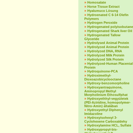
»
Homosalate
»
Horse Tissue Extract
»
Hyalumuco Lösung
»
Hydroenated C 6-14 Olefin
Polymers
»
Hydrogen Peroxide
»
Hydrogenated polyisobutane
»
Hydrogenated Shark liver Oil
»
Hydrogenated Tallow
Glyceride
»
Hydrolysed Animal Protein
»
Hydrolyzed Animal Protein
»
Hydrolyzed DNA, RNA
»
Hydrolyzed Milk Protein
»
Hydrolyzed Silk Protein
»
Hydrolyzed-Human Placental
Protein
»
Hydroquinone-PCA
»
Hydroximethyl-
Dioxoazobicyclooctane
»
Hydroxy-benzomorpholine
»
Hydroxyantraquinone,
Aminopropyl Methyl
Morpholinium Ethosulfphat
»
Hydroxyethhyl-vegyületek
(PEI-Aziridine, homopolymer-
Nitro-Amin) általában
»
Hydroxyethyl Diphenyl
Imidazoline
»
Hydroxyisohexyl 3-
Cyclohexene Carboxaldehy
»
Hydroxylamine HCL, Sulfate
»
Hydroxypropyl-bis-