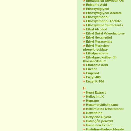
»
Epoxidizied Soybean Oil
»
Etdronic Acid
»
Ethoxydiglycol
»
Ethoxydiglycol Acetate
»
Ethoxyethanol
»
Ethoxyethanol Acetate
»
Ethoxylated Surfactants
»
Ethyl Alcohol
»
Ethyl Butyl Valerolactone
»
Ethyl Hexanediol
»
Ethyl Metacrylate
»
Ethyl Methylen-
phenylglycidate
»
Ethylparabene
»
Ethylquecksilber (II)
thiosalicilsaure
»
Etidronic Acid
»
Eucerit
»
Eugenol
»
Euxyl 400
»
Euxyl K 104
H
»
Heart Extract
»
Heliozimt K
»
Heptane
»
Hexametyldisiloxane
»
Hexamidine Diisethionat
»
Hexetidine
»
Hexylene Glycol
»
Hidrogén peroxid
»
Hirudinea Extract
»
Histidine-Hydro-chloride