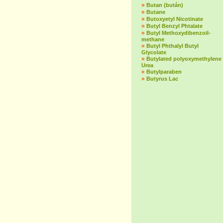
»
Butan (bután)
»
Butane
»
Butoxyetyl Nicotinate
»
Butyl Benzyl Phtalate
»
Butyl Methoxydibenzoil-
methane
»
Butyl Phthalyl Butyl
Glycolate
»
Butylated polyoxymethylene
Urea
»
Butylparaben
»
Butyrus Lac