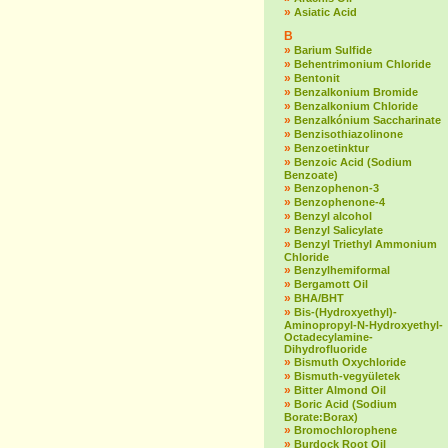
»
Asiatic Acid
B
»
Barium Sulfide
»
Behentrimonium Chloride
»
Bentonit
»
Benzalkonium Bromide
»
Benzalkonium Chloride
»
Benzalkónium Saccharinate
»
Benzisothiazolinone
»
Benzoetinktur
»
Benzoic Acid (Sodium
Benzoate)
»
Benzophenon-3
»
Benzophenone-4
»
Benzyl alcohol
»
Benzyl Salicylate
»
Benzyl Triethyl Ammonium
Chloride
»
Benzylhemiformal
»
Bergamott Oil
»
BHA/BHT
»
Bis-(Hydroxyethyl)-
Aminopropyl-N-Hydroxyethyl-
Octadecylamine-
Dihydrofluoride
»
Bismuth Oxychloride
»
Bismuth-vegyületek
»
Bitter Almond Oil
»
Boric Acid (Sodium
Borate:Borax)
»
Bromochlorophene
»
Burdock Root Oil