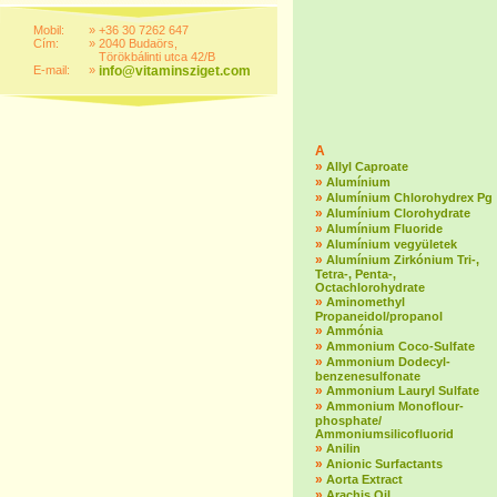
Mobil:
»
+36 30 7262 647
Cím:
»
2040 Budaörs,
Törökbálinti utca 42/B
E-mail:
»
info@vitaminsziget.com
A
»
Allyl Caproate
»
Alumínium
»
Alumínium Chlorohydrex Pg
»
Alumínium Clorohydrate
»
Alumínium Fluoride
»
Alumínium vegyületek
»
Alumínium Zirkónium Tri-,
Tetra-, Penta-,
Octachlorohydrate
»
Aminomethyl
Propaneidol/propanol
»
Ammónia
»
Ammonium Coco-Sulfate
»
Ammonium Dodecyl-
benzenesulfonate
»
Ammonium Lauryl Sulfate
»
Ammonium Monoflour-
phosphate/
Ammoniumsilicofluorid
»
Anilin
»
Anionic Surfactants
»
Aorta Extract
»
Arachis Oil