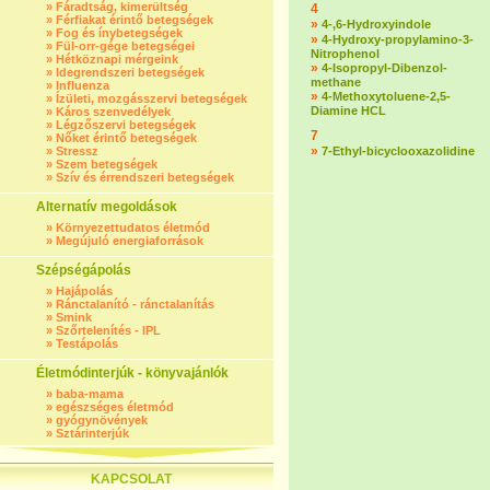
»
Fáradtság, kimerültség
4
»
Férfiakat érintő betegségek
»
4-,6-Hydroxyindole
»
Fog és ínybetegségek
»
4-Hydroxy-propylamino-3-
»
Fül-orr-gége betegségei
Nitrophenol
»
Hétköznapi mérgeink
»
4-Isopropyl-Dibenzol-
»
Idegrendszeri betegségek
methane
»
Influenza
»
4-Methoxytoluene-2,5-
»
Ízületi, mozgásszervi betegségek
Diamine HCL
»
Káros szenvedélyek
»
Légzőszervi betegségek
7
»
Nőket érintő betegségek
»
»
Stressz
7-Ethyl-bicyclooxazolidine
»
Szem betegségek
»
Szív és érrendszeri betegségek
Alternatív megoldások
»
Környezettudatos életmód
»
Megújuló energiaforrások
Szépségápolás
»
Hajápolás
»
Ránctalanító - ránctalanítás
»
Smink
»
Szőrtelenítés - IPL
»
Testápolás
Életmódinterjúk - könyvajánlók
»
baba-mama
»
egészséges életmód
»
gyógynövények
»
Sztárinterjúk
KAPCSOLAT