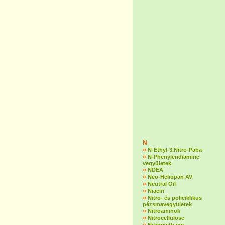
N
»
N-Ethyl-3.Nitro-Paba
»
N-Phenylendiamine
vegyületek
»
NDEA
»
Neo-Heliopan AV
»
Neutral Oil
»
Niacin
»
Nitro- és policiklikus
pézsmavegyületek
»
Nitroaminok
»
Nitrocellulose