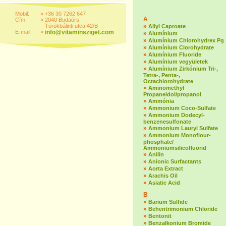
Mobil:
»
+36 30 7262 647
A
Cím:
»
2040 Budaörs,
Törökbálinti utca 42/B
»
Allyl Caproate
E-mail:
»
info@vitaminsziget.com
»
Alumínium
»
Alumínium Chlorohydrex Pg
»
Alumínium Clorohydrate
»
Alumínium Fluoride
»
Alumínium vegyületek
»
Alumínium Zirkónium Tri-,
Tetra-, Penta-,
Octachlorohydrate
»
Aminomethyl
Propaneidol/propanol
»
Ammónia
»
Ammonium Coco-Sulfate
»
Ammonium Dodecyl-
benzenesulfonate
»
Ammonium Lauryl Sulfate
»
Ammonium Monoflour-
phosphate/
Ammoniumsilicofluorid
»
Anilin
»
Anionic Surfactants
»
Aorta Extract
»
Arachis Oil
»
Asiatic Acid
B
»
Barium Sulfide
»
Behentrimonium Chloride
»
Bentonit
»
Benzalkonium Bromide