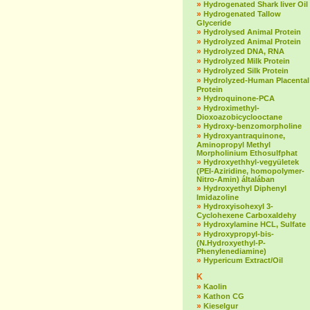
»
Hydrogenated Shark liver Oil
»
Hydrogenated Tallow
Glyceride
»
Hydrolysed Animal Protein
»
Hydrolyzed Animal Protein
»
Hydrolyzed DNA, RNA
»
Hydrolyzed Milk Protein
»
Hydrolyzed Silk Protein
»
Hydrolyzed-Human Placental
Protein
»
Hydroquinone-PCA
»
Hydroximethyl-
Dioxoazobicyclooctane
»
Hydroxy-benzomorpholine
»
Hydroxyantraquinone,
Aminopropyl Methyl
Morpholinium Ethosulfphat
»
Hydroxyethhyl-vegyületek
(PEI-Aziridine, homopolymer-
Nitro-Amin) általában
»
Hydroxyethyl Diphenyl
Imidazoline
»
Hydroxyisohexyl 3-
Cyclohexene Carboxaldehy
»
Hydroxylamine HCL, Sulfate
»
Hydroxypropyl-bis-
(N.Hydroxyethyl-P-
Phenylenediamine)
»
Hypericum Extract/Oil
K
»
Kaolin
»
Kathon CG
»
Kieselgur