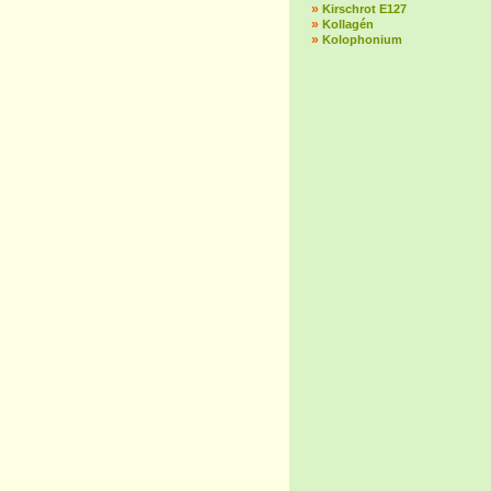
»
Kirschrot E127
»
Kollagén
»
Kolophonium