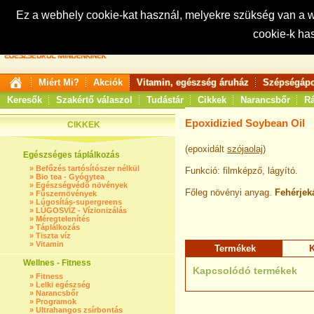
Ez a webhely cookie-kat használ, melyekre szükség van a
cookie-k ha
Keresés:
Miért Mi?
Akciók
Vitamin, egészség áruház
Szépségápo
Keresők
Szakértő válaszol
Tudástár
Cikkek
Narancsbőr
Rá
Epoxidizied Soybean Oil
CIKKEK
(epoxidált
szójaolaj
)
Egészséges táplálkozás
»
Befőzés tartósítószer nélkül
Funkció: filmképző, lágyító.
»
Bio tea - Gyógytea
»
Egészségvédő növények
Főleg növényi anyag.
Fehérjek
»
Fűszernövények
»
Lúgosítás-supergreens
»
LÚGOSVÍZ - Vízionizálás
»
Méregtelenítés
»
Táplálkozás
»
Tiszta víz
»
Vitamin
Termékek
K
Wellnes - Fitness
Kapcsolódó termékek
»
Fitness
»
Lelki egészség
»
Narancsbőr
»
Programok
»
Ultrahangos zsírbontás