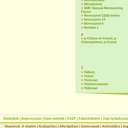
»
Nitromethane
»
Nitrophenol
»
NMF, Natural Moisturizing
Factor
»
Nonoxynol-12(9)-lodine
»
Nonoxynol-14
»
Nonoxynol-n
»
Nutrilan L
p
»
p-Chloro-m-Cresol, p-
Chlorophenol, p-Cresol
T
»
Talkum
»
Toluol
»
Triclosan
»
Triethanolamine
»
Triklozan
Bioboltok
|
Impresszum
|
Írjon nekünk
|
ÁSZF
|
Adatvédelem
|
Jogi nyilatkozat
Vitaminok:
A vitamin
|
Acidophilus
|
Alfa-lipidsav
|
Aminosavak
|
Antioxidáns
|
Arg