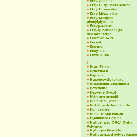
»
Ethyl Alcohol
»
Ethyl Butyl Valerolactone
»
Ethyl Hexanediol
»
Ethyl Metacrylate
»
Ethyl Methylen-
phenylglycidate
»
Ethylparabene
»
Ethylquecksilber (II)
thiosalicilsaure
»
Etidronic Acid
»
Eucerit
»
Eugenol
»
Euxyl 400
»
Euxyl K 104
H
»
Heart Extract
»
Heliozimt K
»
Heptane
»
Hexametyldisiloxane
»
Hexamidine Diisethionat
»
Hexetidine
»
Hexylene Glycol
»
Hidrogén peroxid
»
Hirudinea Extract
»
Histidine-Hydro-chloride
»
Homosalate
»
Horse Tissue Extract
»
Hyalumuco Lösung
»
Hydroenated C 6-14 Olefin
Polymers
»
Hydrogen Peroxide
»
Hydrogenated polyisobutane