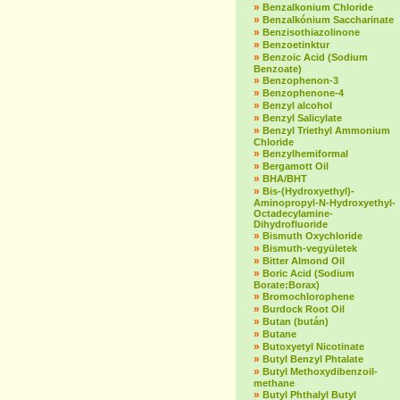
»
Benzalkonium Chloride
»
Benzalkónium Saccharinate
»
Benzisothiazolinone
»
Benzoetinktur
»
Benzoic Acid (Sodium
Benzoate)
»
Benzophenon-3
»
Benzophenone-4
»
Benzyl alcohol
»
Benzyl Salicylate
»
Benzyl Triethyl Ammonium
Chloride
»
Benzylhemiformal
»
Bergamott Oil
»
BHA/BHT
»
Bis-(Hydroxyethyl)-
Aminopropyl-N-Hydroxyethyl-
Octadecylamine-
Dihydrofluoride
»
Bismuth Oxychloride
»
Bismuth-vegyületek
»
Bitter Almond Oil
»
Boric Acid (Sodium
Borate:Borax)
»
Bromochlorophene
»
Burdock Root Oil
»
Butan (bután)
»
Butane
»
Butoxyetyl Nicotinate
»
Butyl Benzyl Phtalate
»
Butyl Methoxydibenzoil-
methane
»
Butyl Phthalyl Butyl