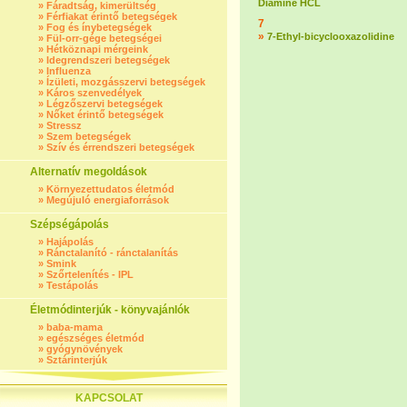
Diamine HCL
»
Fáradtság, kimerültség
»
Férfiakat érintő betegségek
7
»
Fog és ínybetegségek
»
7-Ethyl-bicyclooxazolidine
»
Fül-orr-gége betegségei
»
Hétköznapi mérgeink
»
Idegrendszeri betegségek
»
Influenza
»
Ízületi, mozgásszervi betegségek
»
Káros szenvedélyek
»
Légzőszervi betegségek
»
Nőket érintő betegségek
»
Stressz
»
Szem betegségek
»
Szív és érrendszeri betegségek
Alternatív megoldások
»
Környezettudatos életmód
»
Megújuló energiaforrások
Szépségápolás
»
Hajápolás
»
Ránctalanító - ránctalanítás
»
Smink
»
Szőrtelenítés - IPL
»
Testápolás
Életmódinterjúk - könyvajánlók
»
baba-mama
»
egészséges életmód
»
gyógynövények
»
Sztárinterjúk
KAPCSOLAT