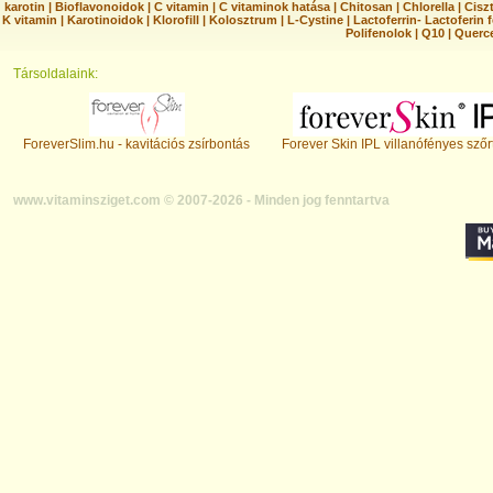
karotin
|
Bioflavonoidok
|
C vitamin
|
C vitaminok hatása
|
Chitosan
|
Chlorella
|
Ciszt
K vitamin
|
Karotinoidok
|
Klorofill
|
Kolosztrum
|
L-Cystine
|
Lactoferrin- Lactoferin 
Polifenolok
|
Q10
|
Querc
Társoldalaink:
ForeverSlim.hu - kavitációs zsírbontás
Forever Skin IPL villanófényes szőr
www.vitaminsziget.com © 2007-2026 - Minden jog fenntartva