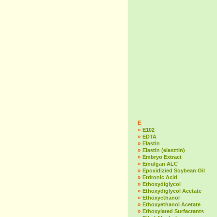
E
»
E102
»
EDTA
»
Elastin
»
Elastin (elasztin)
»
Embryo Extract
»
Emulgan ALC
»
Epoxidizied Soybean Oil
»
Etdronic Acid
»
Ethoxydiglycol
»
Ethoxydiglycol Acetate
»
Ethoxyethanol
»
Ethoxyethanol Acetate
»
Ethoxylated Surfactants