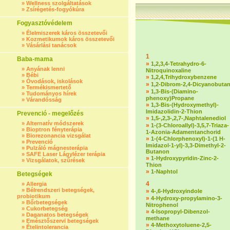
»
Wellness szolgáltatások
»
Zsírégetés-fogyókúra
Fogyasztóvédelem
»
Élelmiszerek káros összetevői
»
Kozmetikumok káros összetevői
»
Vásárlási tanácsok
1
Baba-mama
»
1,2,3,4-Tetrahydro-6-
»
Anyának lenni
Nitroquinoxaline
»
Bébi
»
1,2,4,Trihydroxybenzene
»
Óvodások, iskolások
»
1,2-Dibrom-2,4-Dicyanobuta
»
Termékismertető
»
1,3-Bis-(Diamino-
»
Tudományos hírek
phenoxy)Propane
»
Várandósság
»
1,3-Bis-(Hydroxymethyl)-
Imidazolidin-2-Thion
Prevenció - megelőzés
»
1,5-,2,3-,2,7-,Naphtalenediol
»
Alternatív módszerek
»
1-(3-Chloroallyl)-3,5,7-Triaza-
»
Bioptron fényterápia
1-Azonia-Adamentanchorid
»
Biorezonancia vizsgálat
»
1-(4-Chlorphenoxyl)-1-(1 H-
»
Prevenció
Imidazol-1-yl)-3,3-Dimethyl-2-
»
Pulzáló mágnesterápia
Butanon
»
SAFE Laser Lágylézer terápia
»
1-Hydroxypyridin-Zinc-2-
»
Vizsgálatok, szűrések
Thion
»
1-Naphtol
Betegségek
4
»
Allergia
»
Bélrendszeri betegségek,
»
4-,6-Hydroxyindole
probiotikum
»
4-Hydroxy-propylamino-3-
»
Bőrbetegségek
Nitrophenol
»
Cukorbetegség
»
4-Isopropyl-Dibenzol-
»
Daganatos betegségek
methane
»
Emésztőszervi betegségek
»
4-Methoxytoluene-2,5-
»
Ételintolerancia