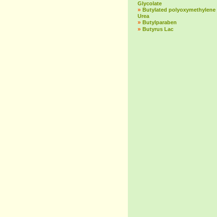
Glycolate
»
Butylated polyoxymethylene
Urea
»
Butylparaben
»
Butyrus Lac