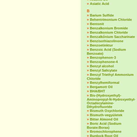
»
Asiatic Acid
B
»
Barium Sulfide
»
Behentrimonium Chloride
»
Bentonit
»
Benzalkonium Bromide
»
Benzalkonium Chloride
»
Benzalkónium Saccharinate
»
Benzisothiazolinone
»
Benzoetinktur
»
Benzoic Acid (Sodium
Benzoate)
»
Benzophenon-3
»
Benzophenone-4
»
Benzyl alcohol
»
Benzyl Salicylate
»
Benzyl Triethyl Ammonium
Chloride
»
Benzylhemiformal
»
Bergamott Oil
»
BHA/BHT
»
Bis-(Hydroxyethyl)-
Aminopropyl-N-Hydroxyethyl-
Octadecylamine-
Dihydrofluoride
»
Bismuth Oxychloride
»
Bismuth-vegyületek
»
Bitter Almond Oil
»
Boric Acid (Sodium
Borate:Borax)
»
Bromochlorophene
»
Burdock Root Oil