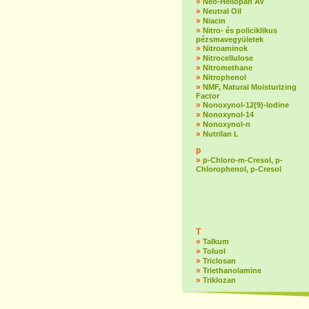
»
Neo-Heliopan AV
»
Neutral Oil
»
Niacin
»
Nitro- és policiklikus
pézsmavegyületek
»
Nitroaminok
»
Nitrocellulose
»
Nitromethane
»
Nitrophenol
»
NMF, Natural Moisturizing
Factor
»
Nonoxynol-12(9)-lodine
»
Nonoxynol-14
»
Nonoxynol-n
»
Nutrilan L
p
»
p-Chloro-m-Cresol, p-
Chlorophenol, p-Cresol
T
»
Talkum
»
Toluol
»
Triclosan
»
Triethanolamine
»
Triklozan