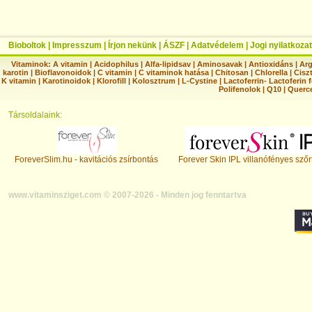
Bioboltok
|
Impresszum
|
Írjon nekünk
|
ÁSZF
|
Adatvédelem
|
Jogi nyilatkozat
Vitaminok:
A vitamin
|
Acidophilus
|
Alfa-lipidsav
|
Aminosavak
|
Antioxidáns
|
Arg
karotin
|
Bioflavonoidok
|
C vitamin
|
C vitaminok hatása
|
Chitosan
|
Chlorella
|
Ciszt
K vitamin
|
Karotinoidok
|
Klorofill
|
Kolosztrum
|
L-Cystine
|
Lactoferrin- Lactoferin 
Polifenolok
|
Q10
|
Querc
Társoldalaink:
ForeverSlim.hu - kavitációs zsírbontás
Forever Skin IPL villanófényes szőr
www.vitaminsziget.com © 2007-2026 - Minden jog fenntartva