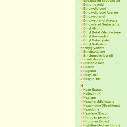
»
Epoxidizied Soybean Oil
»
Etdronic Acid
»
Ethoxydiglycol
»
Ethoxydiglycol Acetate
»
Ethoxyethanol
»
Ethoxyethanol Acetate
»
Ethoxylated Surfactants
»
Ethyl Alcohol
»
Ethyl Butyl Valerolactone
»
Ethyl Hexanediol
»
Ethyl Metacrylate
»
Ethyl Methylen-
phenylglycidate
»
Ethylparabene
»
Ethylquecksilber (II)
thiosalicilsaure
»
Etidronic Acid
»
Eucerit
»
Eugenol
»
Euxyl 400
»
Euxyl K 104
H
»
Heart Extract
»
Heliozimt K
»
Heptane
»
Hexametyldisiloxane
»
Hexamidine Diisethionat
»
Hexetidine
»
Hexylene Glycol
»
Hidrogén peroxid
»
Hirudinea Extract
»
Histidine-Hydro-chloride