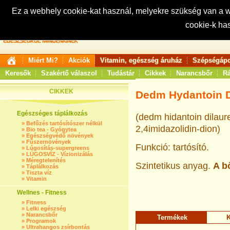
Ez a webhely cookie-kat használ, melyekre szükség van a
cookie-k ha
Keresés:
Miért Mi?
Akciók
Vitamin, egészség áruház
Szépségápo
Keresők
Szakértő válaszol
Tudástár
Cikkek
Narancsbőr
Rá
CIKKEK
Dedm Hydantoin D
Egészséges táplálkozás
(dedm hidantoin dilaureá
»
Befőzés tartósítószer nélkül
2,4imidazolidin-dion)
»
Bio tea - Gyógytea
»
Egészségvédő növények
»
Fűszernövények
Funkció: tartósító.
»
Lúgosítás-supergreens
»
LÚGOSVÍZ - Vízionizálás
»
Méregtelenítés
Szintetikus anyag.
A b
»
Táplálkozás
»
Tiszta víz
»
Vitamin
Wellnes - Fitness
»
Fitness
»
Lelki egészség
»
Narancsbőr
Termékek
K
»
Programok
»
Ultrahangos zsírbontás