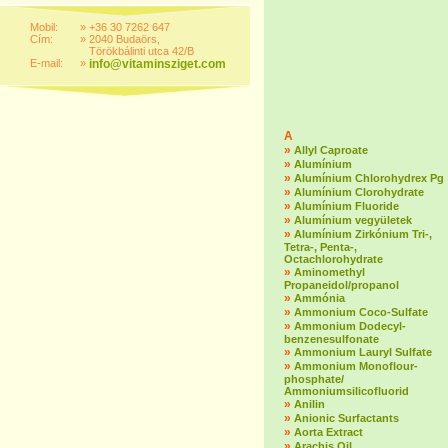
Mobil:
»
+36 30 7262 647
Cím:
»
2040 Budaörs,
Törökbálinti utca 42/B
E-mail:
»
info@vitaminsziget.com
A
»
Allyl Caproate
»
Alumínium
»
Alumínium Chlorohydrex Pg
»
Alumínium Clorohydrate
»
Alumínium Fluoride
»
Alumínium vegyületek
»
Alumínium Zirkónium Tri-,
Tetra-, Penta-,
Octachlorohydrate
»
Aminomethyl
Propaneidol/propanol
»
Ammónia
»
Ammonium Coco-Sulfate
»
Ammonium Dodecyl-
benzenesulfonate
»
Ammonium Lauryl Sulfate
»
Ammonium Monoflour-
phosphate/
Ammoniumsilicofluorid
»
Anilin
»
Anionic Surfactants
»
Aorta Extract
»
Arachis Oil