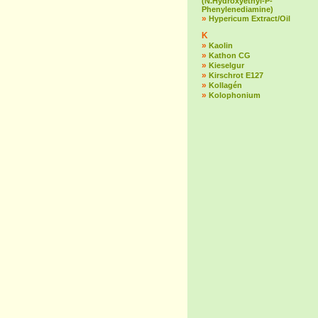
(N.Hydroxyethyl-P-
Phenylenediamine)
»
Hypericum Extract/Oil
K
»
Kaolin
»
Kathon CG
»
Kieselgur
»
Kirschrot E127
»
Kollagén
»
Kolophonium