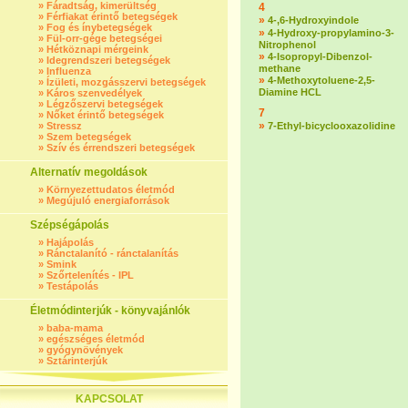
»
Fáradtság, kimerültség
4
»
Férfiakat érintő betegségek
»
4-,6-Hydroxyindole
»
Fog és ínybetegségek
»
4-Hydroxy-propylamino-3-
»
Fül-orr-gége betegségei
Nitrophenol
»
Hétköznapi mérgeink
»
4-Isopropyl-Dibenzol-
»
Idegrendszeri betegségek
methane
»
Influenza
»
4-Methoxytoluene-2,5-
»
Ízületi, mozgásszervi betegségek
Diamine HCL
»
Káros szenvedélyek
»
Légzőszervi betegségek
7
»
Nőket érintő betegségek
»
»
Stressz
7-Ethyl-bicyclooxazolidine
»
Szem betegségek
»
Szív és érrendszeri betegségek
Alternatív megoldások
»
Környezettudatos életmód
»
Megújuló energiaforrások
Szépségápolás
»
Hajápolás
»
Ránctalanító - ránctalanítás
»
Smink
»
Szőrtelenítés - IPL
»
Testápolás
Életmódinterjúk - könyvajánlók
»
baba-mama
»
egészséges életmód
»
gyógynövények
»
Sztárinterjúk
KAPCSOLAT