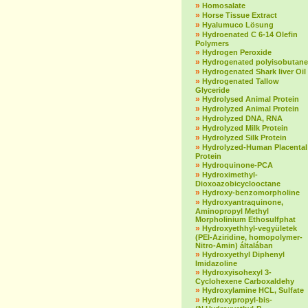
»
Homosalate
»
Horse Tissue Extract
»
Hyalumuco Lösung
»
Hydroenated C 6-14 Olefin
Polymers
»
Hydrogen Peroxide
»
Hydrogenated polyisobutane
»
Hydrogenated Shark liver Oil
»
Hydrogenated Tallow
Glyceride
»
Hydrolysed Animal Protein
»
Hydrolyzed Animal Protein
»
Hydrolyzed DNA, RNA
»
Hydrolyzed Milk Protein
»
Hydrolyzed Silk Protein
»
Hydrolyzed-Human Placental
Protein
»
Hydroquinone-PCA
»
Hydroximethyl-
Dioxoazobicyclooctane
»
Hydroxy-benzomorpholine
»
Hydroxyantraquinone,
Aminopropyl Methyl
Morpholinium Ethosulfphat
»
Hydroxyethhyl-vegyületek
(PEI-Aziridine, homopolymer-
Nitro-Amin) általában
»
Hydroxyethyl Diphenyl
Imidazoline
»
Hydroxyisohexyl 3-
Cyclohexene Carboxaldehy
»
Hydroxylamine HCL, Sulfate
»
Hydroxypropyl-bis-