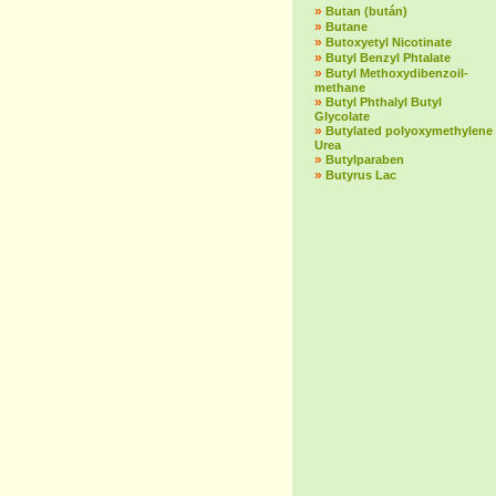
»
Butan (bután)
»
Butane
»
Butoxyetyl Nicotinate
»
Butyl Benzyl Phtalate
»
Butyl Methoxydibenzoil-
methane
»
Butyl Phthalyl Butyl
Glycolate
»
Butylated polyoxymethylene
Urea
»
Butylparaben
»
Butyrus Lac