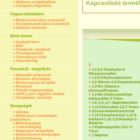
Kapcsolódó termé
»
Wellness szolgáltatások
»
Zsírégetés-fogyókúra
Fogyasztóvédelem
»
Élelmiszerek káros összetevői
»
Kozmetikumok káros összetevői
»
Vásárlási tanácsok
Baba-mama
»
Anyának lenni
»
Bébi
»
Óvodások, iskolások
»
Termékismertető
»
Tudományos hírek
»
Várandósság
1
Prevenció - megelőzés
»
1,2,3,4-Tetrahydro-6-
Nitroquinoxaline
»
Alternatív módszerek
»
1,2,4,Trihydroxybenzene
»
Bioptron fényterápia
»
1,2-Dibrom-2,4-Dicyanobuta
»
Biorezonancia vizsgálat
»
»
Prevenció
1,3-Bis-(Diamino-
»
Pulzáló mágnesterápia
phenoxy)Propane
»
SAFE Laser Lágylézer terápia
»
1,3-Bis-(Hydroxymethyl)-
»
Vizsgálatok, szűrések
Imidazolidin-2-Thion
»
1,5-,2,3-,2,7-,Naphtalenediol
Betegségek
»
1-(3-Chloroallyl)-3,5,7-Triaza-
1-Azonia-Adamentanchorid
»
Allergia
»
1-(4-Chlorphenoxyl)-1-(1 H-
»
Bélrendszeri betegségek,
Imidazol-1-yl)-3,3-Dimethyl-2-
probiotikum
Butanon
»
Bőrbetegségek
»
»
Cukorbetegség
1-Hydroxypyridin-Zinc-2-
»
Daganatos betegségek
Thion
»
Emésztőszervi betegségek
»
1-Naphtol
»
Ételintolerancia