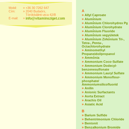
Mobil:
»
+36 30 7262 647
A
Cím:
»
2040 Budaörs,
Törökbálinti utca 42/B
»
Allyl Caproate
E-mail:
»
info@vitaminsziget.com
»
Alumínium
»
Alumínium Chlorohydrex Pg
»
Alumínium Clorohydrate
»
Alumínium Fluoride
»
Alumínium vegyületek
»
Alumínium Zirkónium Tri-,
Tetra-, Penta-,
Octachlorohydrate
»
Aminomethyl
Propaneidol/propanol
»
Ammónia
»
Ammonium Coco-Sulfate
»
Ammonium Dodecyl-
benzenesulfonate
»
Ammonium Lauryl Sulfate
»
Ammonium Monoflour-
phosphate/
Ammoniumsilicofluorid
»
Anilin
»
Anionic Surfactants
»
Aorta Extract
»
Arachis Oil
»
Asiatic Acid
B
»
Barium Sulfide
»
Behentrimonium Chloride
»
Bentonit
»
Benzalkonium Bromide