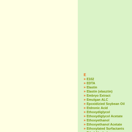
E
»
E102
»
EDTA
»
Elastin
»
Elastin (elasztin)
»
Embryo Extract
»
Emulgan ALC
»
Epoxidizied Soybean Oil
»
Etdronic Acid
»
Ethoxydiglycol
»
Ethoxydiglycol Acetate
»
Ethoxyethanol
»
Ethoxyethanol Acetate
»
Ethoxylated Surfactants