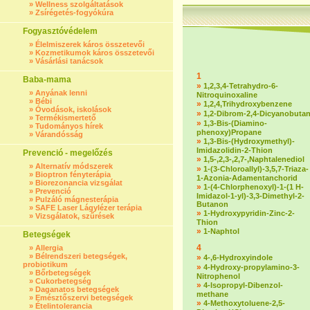
»
Wellness szolgáltatások
»
Zsírégetés-fogyókúra
Fogyasztóvédelem
»
Élelmiszerek káros összetevői
»
Kozmetikumok káros összetevői
»
Vásárlási tanácsok
1
Baba-mama
»
1,2,3,4-Tetrahydro-6-
»
Anyának lenni
Nitroquinoxaline
»
Bébi
»
1,2,4,Trihydroxybenzene
»
Óvodások, iskolások
»
1,2-Dibrom-2,4-Dicyanobuta
»
Termékismertető
»
1,3-Bis-(Diamino-
»
Tudományos hírek
phenoxy)Propane
»
Várandósság
»
1,3-Bis-(Hydroxymethyl)-
Imidazolidin-2-Thion
Prevenció - megelőzés
»
1,5-,2,3-,2,7-,Naphtalenediol
»
Alternatív módszerek
»
1-(3-Chloroallyl)-3,5,7-Triaza-
»
Bioptron fényterápia
1-Azonia-Adamentanchorid
»
Biorezonancia vizsgálat
»
1-(4-Chlorphenoxyl)-1-(1 H-
»
Prevenció
Imidazol-1-yl)-3,3-Dimethyl-2-
»
Pulzáló mágnesterápia
Butanon
»
SAFE Laser Lágylézer terápia
»
1-Hydroxypyridin-Zinc-2-
»
Vizsgálatok, szűrések
Thion
»
1-Naphtol
Betegségek
4
»
Allergia
»
Bélrendszeri betegségek,
»
4-,6-Hydroxyindole
probiotikum
»
4-Hydroxy-propylamino-3-
»
Bőrbetegségek
Nitrophenol
»
Cukorbetegség
»
4-Isopropyl-Dibenzol-
»
Daganatos betegségek
methane
»
Emésztőszervi betegségek
»
4-Methoxytoluene-2,5-
»
Ételintolerancia