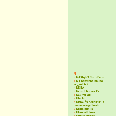
N
»
N-Ethyl-3.Nitro-Paba
»
N-Phenylendiamine
vegyületek
»
NDEA
»
Neo-Heliopan AV
»
Neutral Oil
»
Niacin
»
Nitro- és policiklikus
pézsmavegyületek
»
Nitroaminok
»
Nitrocellulose