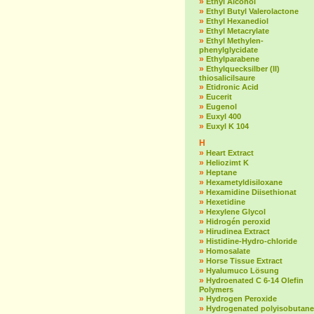
»
Ethyl Alcohol
»
Ethyl Butyl Valerolactone
»
Ethyl Hexanediol
»
Ethyl Metacrylate
»
Ethyl Methylen-
phenylglycidate
»
Ethylparabene
»
Ethylquecksilber (II)
thiosalicilsaure
»
Etidronic Acid
»
Eucerit
»
Eugenol
»
Euxyl 400
»
Euxyl K 104
H
»
Heart Extract
»
Heliozimt K
»
Heptane
»
Hexametyldisiloxane
»
Hexamidine Diisethionat
»
Hexetidine
»
Hexylene Glycol
»
Hidrogén peroxid
»
Hirudinea Extract
»
Histidine-Hydro-chloride
»
Homosalate
»
Horse Tissue Extract
»
Hyalumuco Lösung
»
Hydroenated C 6-14 Olefin
Polymers
»
Hydrogen Peroxide
»
Hydrogenated polyisobutane