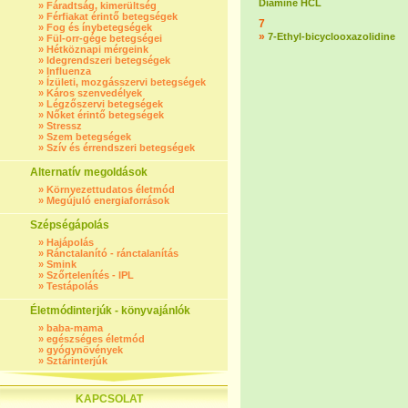
Diamine HCL
»
Fáradtság, kimerültség
»
Férfiakat érintő betegségek
7
»
Fog és ínybetegségek
»
7-Ethyl-bicyclooxazolidine
»
Fül-orr-gége betegségei
»
Hétköznapi mérgeink
»
Idegrendszeri betegségek
»
Influenza
»
Ízületi, mozgásszervi betegségek
»
Káros szenvedélyek
»
Légzőszervi betegségek
»
Nőket érintő betegségek
»
Stressz
»
Szem betegségek
»
Szív és érrendszeri betegségek
Alternatív megoldások
»
Környezettudatos életmód
»
Megújuló energiaforrások
Szépségápolás
»
Hajápolás
»
Ránctalanító - ránctalanítás
»
Smink
»
Szőrtelenítés - IPL
»
Testápolás
Életmódinterjúk - könyvajánlók
»
baba-mama
»
egészséges életmód
»
gyógynövények
»
Sztárinterjúk
KAPCSOLAT