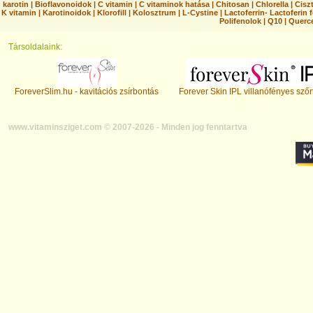
karotin
|
Bioflavonoidok
|
C vitamin
|
C vitaminok hatása
|
Chitosan
|
Chlorella
|
Ciszt
K vitamin
|
Karotinoidok
|
Klorofill
|
Kolosztrum
|
L-Cystine
|
Lactoferrin- Lactoferin 
Polifenolok
|
Q10
|
Querc
Társoldalaink:
ForeverSlim.hu - kavitációs zsírbontás
Forever Skin IPL villanófényes szőr
www.vitaminsziget.com © 2007-2026 - Minden jog fenntartva