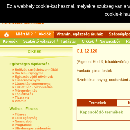
Ez a webhely cookie-kat használ, melyekre szükség van a
cookie-k ha
Keresés:
Miért Mi?
Akciók
Vitamin, egészség áruház
Szépségápo
Keresők
Szakértő válaszol
Tudástár
Cikkek
Narancsbőr
Rá
C.I. 12 120
CIKKEK
(Pigment Red 3, toluiddnvörös)
Egészséges táplálkozás
»
Befőzés tartósítószer nélkül
Funkció: piros festék.
»
Bio tea - Gyógytea
»
Egészségvédő növények
Szintetikus anyag,
esetenként 
»
Fűszernövények
»
Lúgosítás-supergreens
»
LÚGOSVÍZ - Vízionizálás
»
Méregtelenítés
»
Táplálkozás
»
Tiszta víz
»
Vitamin
Termékek
K
Wellnes - Fitness
Kapcsolódó termékek
»
Fitness
»
Lelki egészség
»
Narancsbőr
»
Programok
»
Ultrahangos zsírbontás