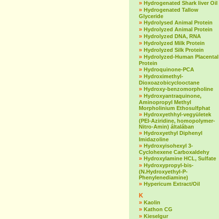
»
Hydrogenated Shark liver Oil
»
Hydrogenated Tallow
Glyceride
»
Hydrolysed Animal Protein
»
Hydrolyzed Animal Protein
»
Hydrolyzed DNA, RNA
»
Hydrolyzed Milk Protein
»
Hydrolyzed Silk Protein
»
Hydrolyzed-Human Placental
Protein
»
Hydroquinone-PCA
»
Hydroximethyl-
Dioxoazobicyclooctane
»
Hydroxy-benzomorpholine
»
Hydroxyantraquinone,
Aminopropyl Methyl
Morpholinium Ethosulfphat
»
Hydroxyethhyl-vegyületek
(PEI-Aziridine, homopolymer-
Nitro-Amin) általában
»
Hydroxyethyl Diphenyl
Imidazoline
»
Hydroxyisohexyl 3-
Cyclohexene Carboxaldehy
»
Hydroxylamine HCL, Sulfate
»
Hydroxypropyl-bis-
(N.Hydroxyethyl-P-
Phenylenediamine)
»
Hypericum Extract/Oil
K
»
Kaolin
»
Kathon CG
»
Kieselgur