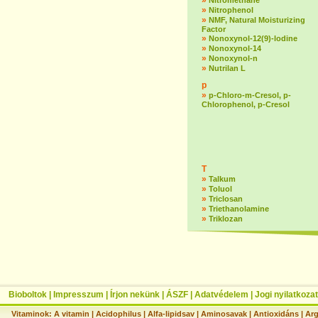
»
Nitromethane
»
Nitrophenol
»
NMF, Natural Moisturizing
Factor
»
Nonoxynol-12(9)-lodine
»
Nonoxynol-14
»
Nonoxynol-n
»
Nutrilan L
p
»
p-Chloro-m-Cresol, p-
Chlorophenol, p-Cresol
T
»
Talkum
»
Toluol
»
Triclosan
»
Triethanolamine
»
Triklozan
Bioboltok
|
Impresszum
|
Írjon nekünk
|
ÁSZF
|
Adatvédelem
|
Jogi nyilatkozat
Vitaminok:
A vitamin
|
Acidophilus
|
Alfa-lipidsav
|
Aminosavak
|
Antioxidáns
|
Arg