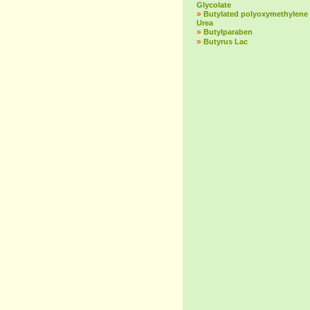
Glycolate
»
Butylated polyoxymethylene
Urea
»
Butylparaben
»
Butyrus Lac