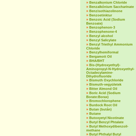
»
Benzalkonium Chloride
»
Benzalkónium Saccharinate
»
Benzisothiazolinone
»
Benzoetinktur
»
Benzoic Acid (Sodium
Benzoate)
»
Benzophenon-3
»
Benzophenone-4
»
Benzyl alcohol
»
Benzyl Salicylate
»
Benzyl Triethyl Ammonium
Chloride
»
Benzylhemiformal
»
Bergamott Oil
»
BHA/BHT
»
Bis-(Hydroxyethyl)-
Aminopropyl-N-Hydroxyethyl-
Octadecylamine-
Dihydrofluoride
»
Bismuth Oxychloride
»
Bismuth-vegyületek
»
Bitter Almond Oil
»
Boric Acid (Sodium
Borate:Borax)
»
Bromochlorophene
»
Burdock Root Oil
»
Butan (bután)
»
Butane
»
Butoxyetyl Nicotinate
»
Butyl Benzyl Phtalate
»
Butyl Methoxydibenzoil-
methane
»
Butyl Phthalyl Butyl