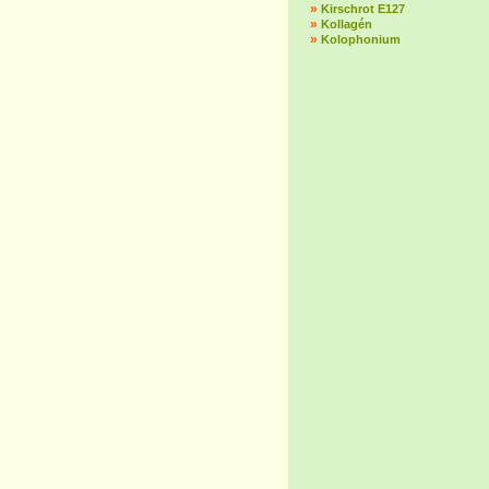
»
Kirschrot E127
»
Kollagén
»
Kolophonium