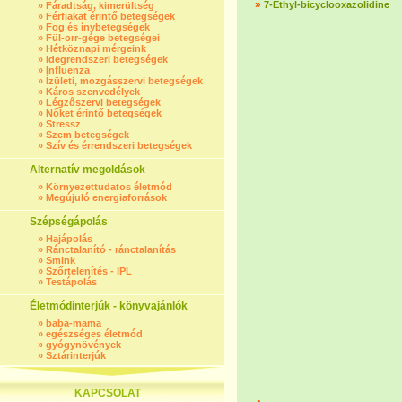
»
7-Ethyl-bicyclooxazolidine
»
Fáradtság, kimerültség
»
Férfiakat érintő betegségek
»
Fog és ínybetegségek
»
Fül-orr-gége betegségei
»
Hétköznapi mérgeink
»
Idegrendszeri betegségek
»
Influenza
»
Ízületi, mozgásszervi betegségek
»
Káros szenvedélyek
»
Légzőszervi betegségek
»
Nőket érintő betegségek
»
Stressz
»
Szem betegségek
»
Szív és érrendszeri betegségek
Alternatív megoldások
»
Környezettudatos életmód
»
Megújuló energiaforrások
Szépségápolás
»
Hajápolás
»
Ránctalanító - ránctalanítás
»
Smink
»
Szőrtelenítés - IPL
»
Testápolás
Életmódinterjúk - könyvajánlók
»
baba-mama
»
egészséges életmód
»
gyógynövények
»
Sztárinterjúk
KAPCSOLAT