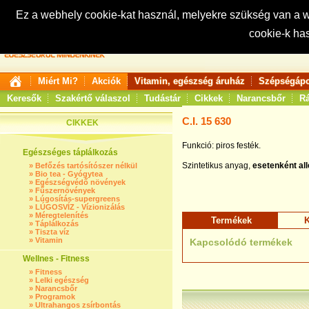
Ez a webhely cookie-kat használ, melyekre szükség van a
cookie-k ha
Keresés:
Miért Mi?
Akciók
Vitamin, egészség áruház
Szépségápo
Keresők
Szakértő válaszol
Tudástár
Cikkek
Narancsbőr
Rá
C.I. 15 630
CIKKEK
Funkció: piros festék.
Egészséges táplálkozás
Szintetikus anyag,
esetenként all
»
Befőzés tartósítószer nélkül
»
Bio tea - Gyógytea
»
Egészségvédő növények
»
Fűszernövények
»
Lúgosítás-supergreens
»
LÚGOSVÍZ - Vízionizálás
»
Méregtelenítés
Termékek
K
»
Táplálkozás
»
Tiszta víz
»
Vitamin
Kapcsolódó termékek
Wellnes - Fitness
»
Fitness
»
Lelki egészség
»
Narancsbőr
»
Programok
»
Ultrahangos zsírbontás