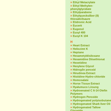
»
Ethyl Metacrylate
»
Ethyl Methylen-
phenylglycidate
»
Ethylparabene
»
Ethylquecksilber (II)
thiosalicilsaure
»
Etidronic Acid
»
Eucerit
»
Eugenol
»
Euxyl 400
»
Euxyl K 104
H
»
Heart Extract
»
Heliozimt K
»
Heptane
»
Hexametyldisiloxane
»
Hexamidine Diisethionat
»
Hexetidine
»
Hexylene Glycol
»
Hidrogén peroxid
»
Hirudinea Extract
»
Histidine-Hydro-chloride
»
Homosalate
»
Horse Tissue Extract
»
Hyalumuco Lösung
»
Hydroenated C 6-14 Olefin
Polymers
»
Hydrogen Peroxide
»
Hydrogenated polyisobutane
»
Hydrogenated Shark liver Oil
»
Hydrogenated Tallow
Glyceride