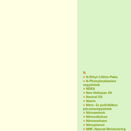
N
»
N-Ethyl-3.Nitro-Paba
»
N-Phenylendiamine
vegyületek
»
NDEA
»
Neo-Heliopan AV
»
Neutral Oil
»
Niacin
»
Nitro- és policiklikus
pézsmavegyületek
»
Nitroaminok
»
Nitrocellulose
»
Nitromethane
»
Nitrophenol
»
NMF, Natural Moisturizing