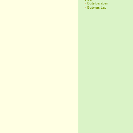
»
Butylparaben
»
Butyrus Lac