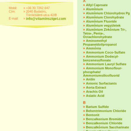
A
»
Allyl Caproate
Mobil:
»
+36 30 7262 647
»
Alumínium
Cím:
»
2040 Budaörs,
»
Alumínium Chlorohydrex Pg
Törökbálinti utca 42/B
»
Alumínium Clorohydrate
E-mail:
»
info@vitaminsziget.com
»
Alumínium Fluoride
»
Alumínium vegyületek
»
Alumínium Zirkónium Tri-,
Tetra-, Penta-,
Octachlorohydrate
»
Aminomethyl
Propaneidol/propanol
»
Ammónia
»
Ammonium Coco-Sulfate
»
Ammonium Dodecyl-
benzenesulfonate
»
Ammonium Lauryl Sulfate
»
Ammonium Monoflour-
phosphate/
Ammoniumsilicofluorid
»
Anilin
»
Anionic Surfactants
»
Aorta Extract
»
Arachis Oil
»
Asiatic Acid
B
»
Barium Sulfide
»
Behentrimonium Chloride
»
Bentonit
»
Benzalkonium Bromide
»
Benzalkonium Chloride
»
Benzalkónium Saccharinate