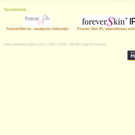
Társoldalaink:
ForeverSlim.hu - kavitációs zsírbontás
Forever Skin IPL villanófényes szőr
www.vitaminsziget.com © 2007-2026 - Minden jog fenntartva