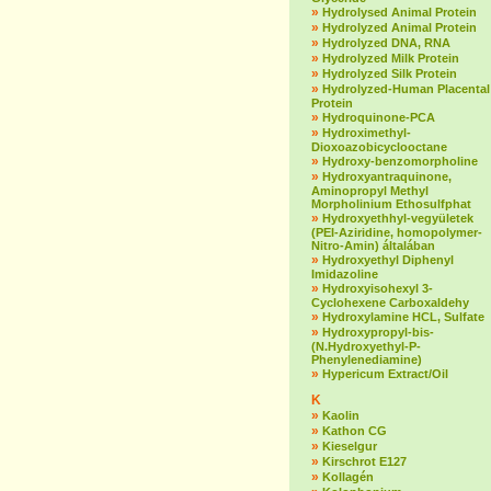
»
Hydrolysed Animal Protein
»
Hydrolyzed Animal Protein
»
Hydrolyzed DNA, RNA
»
Hydrolyzed Milk Protein
»
Hydrolyzed Silk Protein
»
Hydrolyzed-Human Placental
Protein
»
Hydroquinone-PCA
»
Hydroximethyl-
Dioxoazobicyclooctane
»
Hydroxy-benzomorpholine
»
Hydroxyantraquinone,
Aminopropyl Methyl
Morpholinium Ethosulfphat
»
Hydroxyethhyl-vegyületek
(PEI-Aziridine, homopolymer-
Nitro-Amin) általában
»
Hydroxyethyl Diphenyl
Imidazoline
»
Hydroxyisohexyl 3-
Cyclohexene Carboxaldehy
»
Hydroxylamine HCL, Sulfate
»
Hydroxypropyl-bis-
(N.Hydroxyethyl-P-
Phenylenediamine)
»
Hypericum Extract/Oil
K
»
Kaolin
»
Kathon CG
»
Kieselgur
»
Kirschrot E127
»
Kollagén