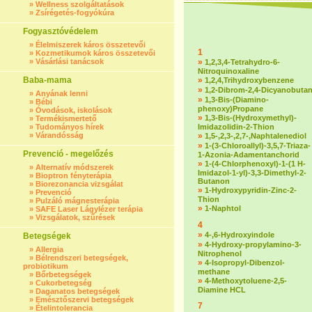
»
Wellness szolgáltatások
»
Zsírégetés-fogyókúra
Fogyasztóvédelem
»
Élelmiszerek káros összetevői
1
»
Kozmetikumok káros összetevői
»
Vásárlási tanácsok
»
1,2,3,4-Tetrahydro-6-
Nitroquinoxaline
Baba-mama
»
1,2,4,Trihydroxybenzene
»
1,2-Dibrom-2,4-Dicyanobuta
»
Anyának lenni
»
1,3-Bis-(Diamino-
»
Bébi
phenoxy)Propane
»
Óvodások, iskolások
»
1,3-Bis-(Hydroxymethyl)-
»
Termékismertető
»
Tudományos hírek
Imidazolidin-2-Thion
»
Várandósság
»
1,5-,2,3-,2,7-,Naphtalenediol
»
1-(3-Chloroallyl)-3,5,7-Triaza-
Prevenció - megelőzés
1-Azonia-Adamentanchorid
»
1-(4-Chlorphenoxyl)-1-(1 H-
»
Alternatív módszerek
Imidazol-1-yl)-3,3-Dimethyl-2-
»
Bioptron fényterápia
Butanon
»
Biorezonancia vizsgálat
»
1-Hydroxypyridin-Zinc-2-
»
Prevenció
Thion
»
Pulzáló mágnesterápia
»
1-Naphtol
»
SAFE Laser Lágylézer terápia
»
Vizsgálatok, szűrések
4
»
4-,6-Hydroxyindole
Betegségek
»
4-Hydroxy-propylamino-3-
»
Allergia
Nitrophenol
»
Bélrendszeri betegségek,
»
4-Isopropyl-Dibenzol-
probiotikum
methane
»
Bőrbetegségek
»
4-Methoxytoluene-2,5-
»
Cukorbetegség
Diamine HCL
»
Daganatos betegségek
»
Emésztőszervi betegségek
7
»
Ételintolerancia