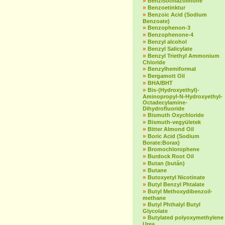
»
Benzisothiazolinone
»
Benzoetinktur
»
Benzoic Acid (Sodium
Benzoate)
»
Benzophenon-3
»
Benzophenone-4
»
Benzyl alcohol
»
Benzyl Salicylate
»
Benzyl Triethyl Ammonium
Chloride
»
Benzylhemiformal
»
Bergamott Oil
»
BHA/BHT
»
Bis-(Hydroxyethyl)-
Aminopropyl-N-Hydroxyethyl-
Octadecylamine-
Dihydrofluoride
»
Bismuth Oxychloride
»
Bismuth-vegyületek
»
Bitter Almond Oil
»
Boric Acid (Sodium
Borate:Borax)
»
Bromochlorophene
»
Burdock Root Oil
»
Butan (bután)
»
Butane
»
Butoxyetyl Nicotinate
»
Butyl Benzyl Phtalate
»
Butyl Methoxydibenzoil-
methane
»
Butyl Phthalyl Butyl
Glycolate
»
Butylated polyoxymethylene
Urea