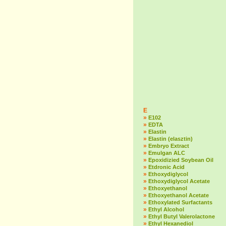
E
»
E102
»
EDTA
»
Elastin
»
Elastin (elasztin)
»
Embryo Extract
»
Emulgan ALC
»
Epoxidizied Soybean Oil
»
Etdronic Acid
»
Ethoxydiglycol
»
Ethoxydiglycol Acetate
»
Ethoxyethanol
»
Ethoxyethanol Acetate
»
Ethoxylated Surfactants
»
Ethyl Alcohol
»
Ethyl Butyl Valerolactone
»
Ethyl Hexanediol