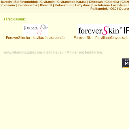
karotin
|
Bioflavonoidok
|
C vitamin
|
C vitaminok hatása
|
Chitosan
|
Chlorella
|
Ciszt
K vitamin
|
Karotinoidok
|
Klorofill
|
Kolosztrum
|
L-Cystine
|
Lactoferrin- Lactoferin 
Polifenolok
|
Q10
|
Querc
Társoldalaink:
ForeverSlim.hu - kavitációs zsírbontás
Forever Skin IPL villanófényes szőr
www.vitaminsziget.com © 2007-2026 - Minden jog fenntartva