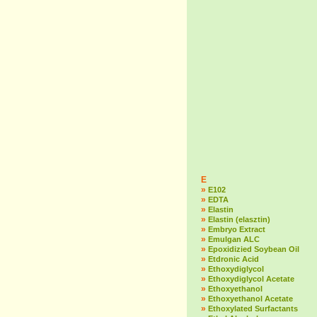
E
»
E102
»
EDTA
»
Elastin
»
Elastin (elasztin)
»
Embryo Extract
»
Emulgan ALC
»
Epoxidizied Soybean Oil
»
Etdronic Acid
»
Ethoxydiglycol
»
Ethoxydiglycol Acetate
»
Ethoxyethanol
»
Ethoxyethanol Acetate
»
Ethoxylated Surfactants