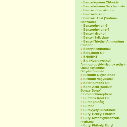
»
Benzalkonium Chloride
»
Benzalkónium Saccharinate
»
Benzisothiazolinone
»
Benzoetinktur
»
Benzoic Acid (Sodium
Benzoate)
»
Benzophenon-3
»
Benzophenone-4
»
Benzyl alcohol
»
Benzyl Salicylate
»
Benzyl Triethyl Ammonium
Chloride
»
Benzylhemiformal
»
Bergamott Oil
»
BHA/BHT
»
Bis-(Hydroxyethyl)-
Aminopropyl-N-Hydroxyethyl-
Octadecylamine-
Dihydrofluoride
»
Bismuth Oxychloride
»
Bismuth-vegyületek
»
Bitter Almond Oil
»
Boric Acid (Sodium
Borate:Borax)
»
Bromochlorophene
»
Burdock Root Oil
»
Butan (bután)
»
Butane
»
Butoxyetyl Nicotinate
»
Butyl Benzyl Phtalate
»
Butyl Methoxydibenzoil-
methane
»
Butyl Phthalyl Butyl