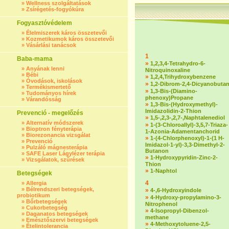
»
Wellness szolgáltatások
»
Zsírégetés-fogyókúra
Fogyasztóvédelem
»
Élelmiszerek káros összetevői
»
Kozmetikumok káros összetevői
»
Vásárlási tanácsok
1
Baba-mama
»
1,2,3,4-Tetrahydro-6-
»
Anyának lenni
Nitroquinoxaline
»
Bébi
»
1,2,4,Trihydroxybenzene
»
Óvodások, iskolások
»
1,2-Dibrom-2,4-Dicyanobuta
»
Termékismertető
»
1,3-Bis-(Diamino-
»
Tudományos hírek
phenoxy)Propane
»
Várandósság
»
1,3-Bis-(Hydroxymethyl)-
Imidazolidin-2-Thion
Prevenció - megelőzés
»
1,5-,2,3-,2,7-,Naphtalenediol
»
Alternatív módszerek
»
1-(3-Chloroallyl)-3,5,7-Triaza-
»
Bioptron fényterápia
1-Azonia-Adamentanchorid
»
Biorezonancia vizsgálat
»
1-(4-Chlorphenoxyl)-1-(1 H-
»
Prevenció
Imidazol-1-yl)-3,3-Dimethyl-2-
»
Pulzáló mágnesterápia
Butanon
»
SAFE Laser Lágylézer terápia
»
1-Hydroxypyridin-Zinc-2-
»
Vizsgálatok, szűrések
Thion
»
1-Naphtol
Betegségek
4
»
Allergia
»
Bélrendszeri betegségek,
»
4-,6-Hydroxyindole
probiotikum
»
4-Hydroxy-propylamino-3-
»
Bőrbetegségek
Nitrophenol
»
Cukorbetegség
»
4-Isopropyl-Dibenzol-
»
Daganatos betegségek
methane
»
Emésztőszervi betegségek
»
4-Methoxytoluene-2,5-
»
Ételintolerancia