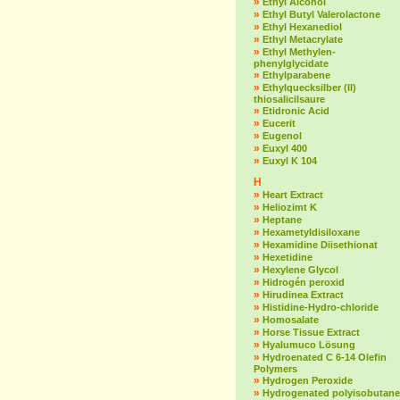
»
Ethyl Alcohol
»
Ethyl Butyl Valerolactone
»
Ethyl Hexanediol
»
Ethyl Metacrylate
»
Ethyl Methylen-
phenylglycidate
»
Ethylparabene
»
Ethylquecksilber (II)
thiosalicilsaure
»
Etidronic Acid
»
Eucerit
»
Eugenol
»
Euxyl 400
»
Euxyl K 104
H
»
Heart Extract
»
Heliozimt K
»
Heptane
»
Hexametyldisiloxane
»
Hexamidine Diisethionat
»
Hexetidine
»
Hexylene Glycol
»
Hidrogén peroxid
»
Hirudinea Extract
»
Histidine-Hydro-chloride
»
Homosalate
»
Horse Tissue Extract
»
Hyalumuco Lösung
»
Hydroenated C 6-14 Olefin
Polymers
»
Hydrogen Peroxide
»
Hydrogenated polyisobutane