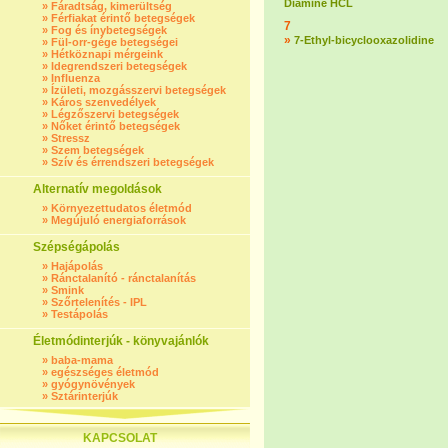
Diamine HCL
»
Fáradtság, kimerültség
»
Férfiakat érintő betegségek
7
»
Fog és ínybetegségek
»
7-Ethyl-bicyclooxazolidine
»
Fül-orr-gége betegségei
»
Hétköznapi mérgeink
»
Idegrendszeri betegségek
»
Influenza
»
Ízületi, mozgásszervi betegségek
»
Káros szenvedélyek
»
Légzőszervi betegségek
»
Nőket érintő betegségek
»
Stressz
»
Szem betegségek
»
Szív és érrendszeri betegségek
Alternatív megoldások
»
Környezettudatos életmód
»
Megújuló energiaforrások
Szépségápolás
»
Hajápolás
»
Ránctalanító - ránctalanítás
»
Smink
»
Szőrtelenítés - IPL
»
Testápolás
Életmódinterjúk - könyvajánlók
»
baba-mama
»
egészséges életmód
»
gyógynövények
»
Sztárinterjúk
KAPCSOLAT