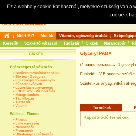
Ez a webhely cookie-kat használ, melyekre szükség van a
cookie-k ha
Keresés:
Miért Mi?
Akciók
Vitamin, egészség áruház
Szépségápo
Keresők
Szakértő válaszol
Tudástár
Cikkek
Narancsbőr
Rá
Glyceryl PABA
CIKKEK
(4-amino-benzoésav- 1-gliceryl-
Egészséges táplálkozás
»
Befőzés tartósítószer nélkül
Funkció: UV-B sugarak szűrője.
»
Bio tea - Gyógytea
»
Egészségvédő növények
Szintetikus anyag,
ritkán aller
»
Fűszernövények
»
Lúgosítás-supergreens
»
LÚGOSVÍZ - Vízionizálás
»
Méregtelenítés
»
Táplálkozás
»
Tiszta víz
»
Vitamin
Termékek
K
Wellnes - Fitness
Kapcsolódó termékek
»
Fitness
»
Lelki egészség
»
Narancsbőr
»
Programok
»
Ultrahangos zsírbontás