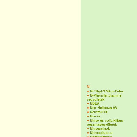
N
»
N-Ethyl-3.Nitro-Paba
»
N-Phenylendiamine
vegyületek
»
NDEA
»
Neo-Heliopan AV
»
Neutral Oil
»
Niacin
»
Nitro- és policiklikus
pézsmavegyületek
»
Nitroaminok
»
Nitrocellulose