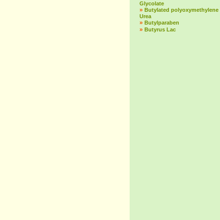
Glycolate
»
Butylated polyoxymethylene
Urea
»
Butylparaben
»
Butyrus Lac