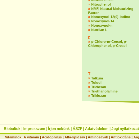
»
Nitromethane
»
Nitrophenol
»
NMF, Natural Moisturizing
Factor
»
Nonoxynol-12(9)-lodine
»
Nonoxynol-14
»
Nonoxynol-n
»
Nutrilan L
p
»
p-Chloro-m-Cresol, p-
Chlorophenol, p-Cresol
T
»
Talkum
»
Toluol
»
Triclosan
»
Triethanolamine
»
Triklozan
Bioboltok
|
Impresszum
|
Írjon nekünk
|
ÁSZF
|
Adatvédelem
|
Jogi nyilatkozat
Vitaminok:
A vitamin
|
Acidophilus
|
Alfa-lipidsav
|
Aminosavak
|
Antioxidáns
|
Arg