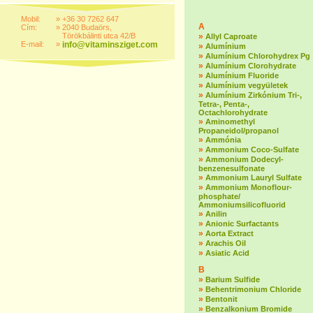
Mobil:
»
+36 30 7262 647
A
Cím:
»
2040 Budaörs,
Törökbálinti utca 42/B
»
Allyl Caproate
E-mail:
»
info@vitaminsziget.com
»
Alumínium
»
Alumínium Chlorohydrex Pg
»
Alumínium Clorohydrate
»
Alumínium Fluoride
»
Alumínium vegyületek
»
Alumínium Zirkónium Tri-,
Tetra-, Penta-,
Octachlorohydrate
»
Aminomethyl
Propaneidol/propanol
»
Ammónia
»
Ammonium Coco-Sulfate
»
Ammonium Dodecyl-
benzenesulfonate
»
Ammonium Lauryl Sulfate
»
Ammonium Monoflour-
phosphate/
Ammoniumsilicofluorid
»
Anilin
»
Anionic Surfactants
»
Aorta Extract
»
Arachis Oil
»
Asiatic Acid
B
»
Barium Sulfide
»
Behentrimonium Chloride
»
Bentonit
»
Benzalkonium Bromide