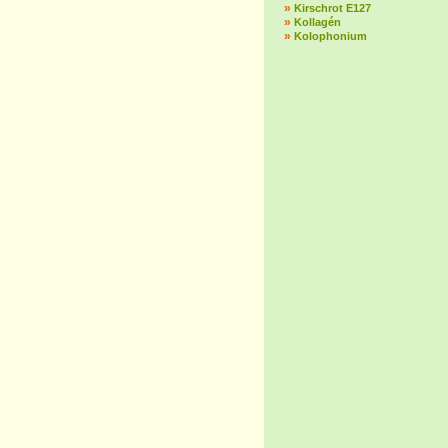
»
Kirschrot E127
»
Kollagén
»
Kolophonium