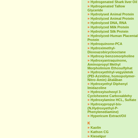
»
Hydrogenated Shark liver Oil
»
Hydrogenated Tallow
Glyceride
»
Hydrolysed Animal Protein
»
Hydrolyzed Animal Protein
»
Hydrolyzed DNA, RNA
»
Hydrolyzed Milk Protein
»
Hydrolyzed Silk Protein
»
Hydrolyzed-Human Placental
Protein
»
Hydroquinone-PCA
»
Hydroximethyl-
Dioxoazobicyclooctane
»
Hydroxy-benzomorpholine
»
Hydroxyantraquinone,
Aminopropyl Methyl
Morpholinium Ethosulfphat
»
Hydroxyethhyl-vegyületek
(PEI-Aziridine, homopolymer-
Nitro-Amin) általában
»
Hydroxyethyl Diphenyl
Imidazoline
»
Hydroxyisohexyl 3-
Cyclohexene Carboxaldehy
»
Hydroxylamine HCL, Sulfate
»
Hydroxypropyl-bis-
(N.Hydroxyethyl-P-
Phenylenediamine)
»
Hypericum Extract/Oil
K
»
Kaolin
»
Kathon CG
»
Kieselgur