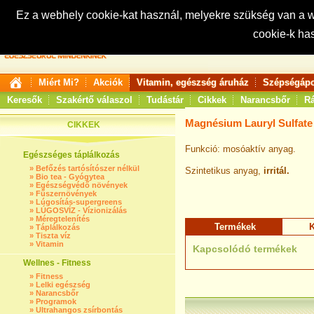
Ez a webhely cookie-kat használ, melyekre szükség van a
cookie-k ha
Keresés:
Miért Mi?
Akciók
Vitamin, egészség áruház
Szépségápo
Keresők
Szakértő válaszol
Tudástár
Cikkek
Narancsbőr
Rá
Magnésium Lauryl Sulfate
CIKKEK
Funkció: mosóaktív anyag.
Egészséges táplálkozás
»
Befőzés tartósítószer nélkül
Szintetikus anyag,
irritál.
»
Bio tea - Gyógytea
»
Egészségvédő növények
»
Fűszernövények
»
Lúgosítás-supergreens
»
LÚGOSVÍZ - Vízionizálás
»
Méregtelenítés
Termékek
K
»
Táplálkozás
»
Tiszta víz
»
Vitamin
Kapcsolódó termékek
Wellnes - Fitness
»
Fitness
»
Lelki egészség
»
Narancsbőr
»
Programok
»
Ultrahangos zsírbontás