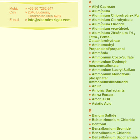
A
»
Allyl Caproate
Mobil:
»
+36 30 7262 647
»
Alumínium
Cím:
»
2040 Budaörs,
»
Alumínium Chlorohydrex Pg
Törökbálinti utca 42/B
»
E-mail:
»
info@vitaminsziget.com
Alumínium Clorohydrate
»
Alumínium Fluoride
»
Alumínium vegyületek
»
Alumínium Zirkónium Tri-,
Tetra-, Penta-,
Octachlorohydrate
»
Aminomethyl
Propaneidol/propanol
»
Ammónia
»
Ammonium Coco-Sulfate
»
Ammonium Dodecyl-
benzenesulfonate
»
Ammonium Lauryl Sulfate
»
Ammonium Monoflour-
phosphate/
Ammoniumsilicofluorid
»
Anilin
»
Anionic Surfactants
»
Aorta Extract
»
Arachis Oil
»
Asiatic Acid
B
»
Barium Sulfide
»
Behentrimonium Chloride
»
Bentonit
»
Benzalkonium Bromide
»
Benzalkonium Chloride
»
Benzalkónium Saccharinate