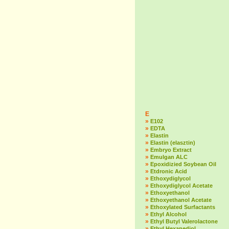
E
»
E102
»
EDTA
»
Elastin
»
Elastin (elasztin)
»
Embryo Extract
»
Emulgan ALC
»
Epoxidizied Soybean Oil
»
Etdronic Acid
»
Ethoxydiglycol
»
Ethoxydiglycol Acetate
»
Ethoxyethanol
»
Ethoxyethanol Acetate
»
Ethoxylated Surfactants
»
Ethyl Alcohol
»
Ethyl Butyl Valerolactone
»
Ethyl Hexanediol