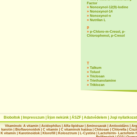
Factor
»
Nonoxynol-12(9)-lodine
»
Nonoxynol-14
»
Nonoxynol-n
»
Nutrilan L
p
»
p-Chloro-m-Cresol, p-
Chlorophenol, p-Cresol
T
»
Talkum
»
Toluol
»
Triclosan
»
Triethanolamine
»
Triklozan
Bioboltok
|
Impresszum
|
Írjon nekünk
|
ÁSZF
|
Adatvédelem
|
Jogi nyilatkozat
Vitaminok:
A vitamin
|
Acidophilus
|
Alfa-lipidsav
|
Aminosavak
|
Antioxidáns
|
Arg
karotin
|
Bioflavonoidok
|
C vitamin
|
C vitaminok hatása
|
Chitosan
|
Chlorella
|
Ciszt
K vitamin
|
Karotinoidok
|
Klorofill
|
Kolosztrum
|
L-Cystine
|
Lactoferrin- Lactoferin 
Polifenolok
|
Q10
|
Querc