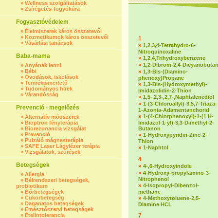
»
Wellness szolgáltatások
»
Zsírégetés-fogyókúra
Fogyasztóvédelem
»
Élelmiszerek káros összetevői
»
Kozmetikumok káros összetevői
1
»
Vásárlási tanácsok
»
1,2,3,4-Tetrahydro-6-
Nitroquinoxaline
Baba-mama
»
1,2,4,Trihydroxybenzene
»
1,2-Dibrom-2,4-Dicyanobuta
»
Anyának lenni
»
Bébi
»
1,3-Bis-(Diamino-
»
Óvodások, iskolások
phenoxy)Propane
»
Termékismertető
»
1,3-Bis-(Hydroxymethyl)-
»
Tudományos hírek
Imidazolidin-2-Thion
»
Várandósság
»
1,5-,2,3-,2,7-,Naphtalenediol
»
1-(3-Chloroallyl)-3,5,7-Triaza-
Prevenció - megelőzés
1-Azonia-Adamentanchorid
»
1-(4-Chlorphenoxyl)-1-(1 H-
»
Alternatív módszerek
»
Bioptron fényterápia
Imidazol-1-yl)-3,3-Dimethyl-2-
»
Biorezonancia vizsgálat
Butanon
»
Prevenció
»
1-Hydroxypyridin-Zinc-2-
»
Pulzáló mágnesterápia
Thion
»
SAFE Laser Lágylézer terápia
»
1-Naphtol
»
Vizsgálatok, szűrések
4
Betegségek
»
4-,6-Hydroxyindole
»
4-Hydroxy-propylamino-3-
»
Allergia
Nitrophenol
»
Bélrendszeri betegségek,
»
4-Isopropyl-Dibenzol-
probiotikum
»
Bőrbetegségek
methane
»
Cukorbetegség
»
4-Methoxytoluene-2,5-
»
Daganatos betegségek
Diamine HCL
»
Emésztőszervi betegségek
»
Ételintolerancia
7