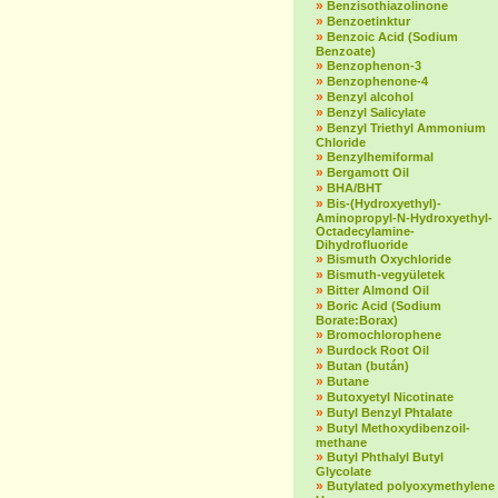
»
Benzisothiazolinone
»
Benzoetinktur
»
Benzoic Acid (Sodium
Benzoate)
»
Benzophenon-3
»
Benzophenone-4
»
Benzyl alcohol
»
Benzyl Salicylate
»
Benzyl Triethyl Ammonium
Chloride
»
Benzylhemiformal
»
Bergamott Oil
»
BHA/BHT
»
Bis-(Hydroxyethyl)-
Aminopropyl-N-Hydroxyethyl-
Octadecylamine-
Dihydrofluoride
»
Bismuth Oxychloride
»
Bismuth-vegyületek
»
Bitter Almond Oil
»
Boric Acid (Sodium
Borate:Borax)
»
Bromochlorophene
»
Burdock Root Oil
»
Butan (bután)
»
Butane
»
Butoxyetyl Nicotinate
»
Butyl Benzyl Phtalate
»
Butyl Methoxydibenzoil-
methane
»
Butyl Phthalyl Butyl
Glycolate
»
Butylated polyoxymethylene