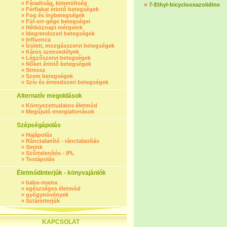
»
Fáradtság, kimerültség
»
7-Ethyl-bicyclooxazolidine
»
Férfiakat érintő betegségek
»
Fog és ínybetegségek
»
Fül-orr-gége betegségei
»
Hétköznapi mérgeink
»
Idegrendszeri betegségek
»
Influenza
»
Ízületi, mozgásszervi betegségek
»
Káros szenvedélyek
»
Légzőszervi betegségek
»
Nőket érintő betegségek
»
Stressz
»
Szem betegségek
»
Szív és érrendszeri betegségek
Alternatív megoldások
»
Környezettudatos életmód
»
Megújuló energiaforrások
Szépségápolás
»
Hajápolás
»
Ránctalanító - ránctalanítás
»
Smink
»
Szőrtelenítés - IPL
»
Testápolás
Életmódinterjúk - könyvajánlók
»
baba-mama
»
egészséges életmód
»
gyógynövények
»
Sztárinterjúk
KAPCSOLAT