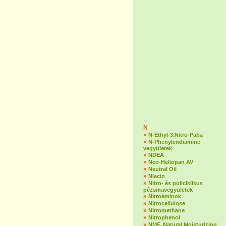
N
»
N-Ethyl-3.Nitro-Paba
»
N-Phenylendiamine
vegyületek
»
NDEA
»
Neo-Heliopan AV
»
Neutral Oil
»
Niacin
»
Nitro- és policiklikus
pézsmavegyületek
»
Nitroaminok
»
Nitrocellulose
»
Nitromethane
»
Nitrophenol
»
NMF, Natural Moisturizing