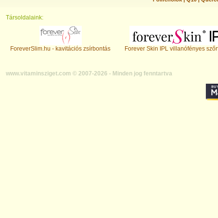
Társoldalaink:
ForeverSlim.hu - kavitációs zsírbontás
Forever Skin IPL villanófényes szőr
www.vitaminsziget.com © 2007-2026 - Minden jog fenntartva