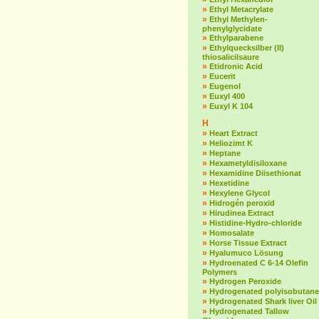
»
Ethyl Metacrylate
»
Ethyl Methylen-
phenylglycidate
»
Ethylparabene
»
Ethylquecksilber (II)
thiosalicilsaure
»
Etidronic Acid
»
Eucerit
»
Eugenol
»
Euxyl 400
»
Euxyl K 104
H
»
Heart Extract
»
Heliozimt K
»
Heptane
»
Hexametyldisiloxane
»
Hexamidine Diisethionat
»
Hexetidine
»
Hexylene Glycol
»
Hidrogén peroxid
»
Hirudinea Extract
»
Histidine-Hydro-chloride
»
Homosalate
»
Horse Tissue Extract
»
Hyalumuco Lösung
»
Hydroenated C 6-14 Olefin
Polymers
»
Hydrogen Peroxide
»
Hydrogenated polyisobutane
»
Hydrogenated Shark liver Oil
»
Hydrogenated Tallow