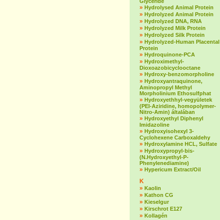
Glyceride
»
Hydrolysed Animal Protein
»
Hydrolyzed Animal Protein
»
Hydrolyzed DNA, RNA
»
Hydrolyzed Milk Protein
»
Hydrolyzed Silk Protein
»
Hydrolyzed-Human Placental
Protein
»
Hydroquinone-PCA
»
Hydroximethyl-
Dioxoazobicyclooctane
»
Hydroxy-benzomorpholine
»
Hydroxyantraquinone,
Aminopropyl Methyl
Morpholinium Ethosulfphat
»
Hydroxyethhyl-vegyületek
(PEI-Aziridine, homopolymer-
Nitro-Amin) általában
»
Hydroxyethyl Diphenyl
Imidazoline
»
Hydroxyisohexyl 3-
Cyclohexene Carboxaldehy
»
Hydroxylamine HCL, Sulfate
»
Hydroxypropyl-bis-
(N.Hydroxyethyl-P-
Phenylenediamine)
»
Hypericum Extract/Oil
K
»
Kaolin
»
Kathon CG
»
Kieselgur
»
Kirschrot E127
»
Kollagén