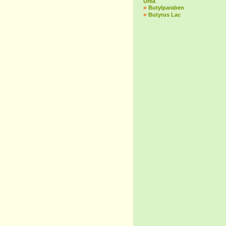
Urea
»
Butylparaben
»
Butyrus Lac