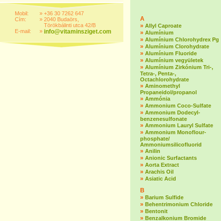
Mobil:
»
+36 30 7262 647
A
Cím:
»
2040 Budaörs,
Törökbálinti utca 42/B
»
Allyl Caproate
E-mail:
»
info@vitaminsziget.com
»
Alumínium
»
Alumínium Chlorohydrex Pg
»
Alumínium Clorohydrate
»
Alumínium Fluoride
»
Alumínium vegyületek
»
Alumínium Zirkónium Tri-,
Tetra-, Penta-,
Octachlorohydrate
»
Aminomethyl
Propaneidol/propanol
»
Ammónia
»
Ammonium Coco-Sulfate
»
Ammonium Dodecyl-
benzenesulfonate
»
Ammonium Lauryl Sulfate
»
Ammonium Monoflour-
phosphate/
Ammoniumsilicofluorid
»
Anilin
»
Anionic Surfactants
»
Aorta Extract
»
Arachis Oil
»
Asiatic Acid
B
»
Barium Sulfide
»
Behentrimonium Chloride
»
Bentonit
»
Benzalkonium Bromide