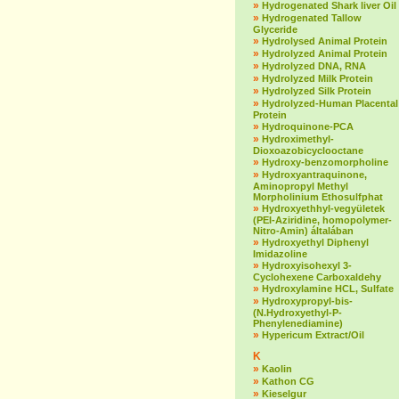
»
Hydrogenated Shark liver Oil
»
Hydrogenated Tallow
Glyceride
»
Hydrolysed Animal Protein
»
Hydrolyzed Animal Protein
»
Hydrolyzed DNA, RNA
»
Hydrolyzed Milk Protein
»
Hydrolyzed Silk Protein
»
Hydrolyzed-Human Placental
Protein
»
Hydroquinone-PCA
»
Hydroximethyl-
Dioxoazobicyclooctane
»
Hydroxy-benzomorpholine
»
Hydroxyantraquinone,
Aminopropyl Methyl
Morpholinium Ethosulfphat
»
Hydroxyethhyl-vegyületek
(PEI-Aziridine, homopolymer-
Nitro-Amin) általában
»
Hydroxyethyl Diphenyl
Imidazoline
»
Hydroxyisohexyl 3-
Cyclohexene Carboxaldehy
»
Hydroxylamine HCL, Sulfate
»
Hydroxypropyl-bis-
(N.Hydroxyethyl-P-
Phenylenediamine)
»
Hypericum Extract/Oil
K
»
Kaolin
»
Kathon CG
»
Kieselgur