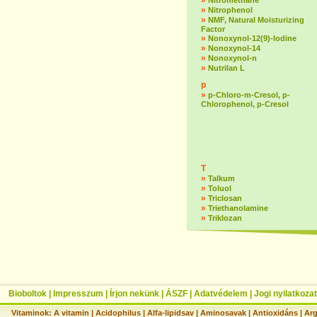
»
Nitromethane
»
Nitrophenol
»
NMF, Natural Moisturizing
Factor
»
Nonoxynol-12(9)-lodine
»
Nonoxynol-14
»
Nonoxynol-n
»
Nutrilan L
p
»
p-Chloro-m-Cresol, p-
Chlorophenol, p-Cresol
T
»
Talkum
»
Toluol
»
Triclosan
»
Triethanolamine
»
Triklozan
Bioboltok
|
Impresszum
|
Írjon nekünk
|
ÁSZF
|
Adatvédelem
|
Jogi nyilatkozat
Vitaminok:
A vitamin
|
Acidophilus
|
Alfa-lipidsav
|
Aminosavak
|
Antioxidáns
|
Arg