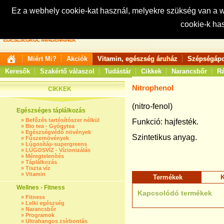
Ez a webhely cookie-kat használ, melyekre szükség van a
cookie-k ha
Keresés:
Miért Mi?
Akciók
Vitamin, egészség áruház
Szépségápo
Keresők
Szakértő válaszol
Tudástár
Cikkek
Narancsbőr
Rá
Nitrophenol
CIKKEK
(nitro-fenol)
Egészséges táplálkozás
»
Befőzés tartósítószer nélkül
Funkció: hajfesték.
»
Bio tea - Gyógytea
»
Egészségvédő növények
Szintetikus anyag.
»
Fűszernövények
»
Lúgosítás-supergreens
»
LÚGOSVÍZ - Vízionizálás
»
Méregtelenítés
»
Táplálkozás
»
Tiszta víz
»
Vitamin
Termékek
K
Wellnes - Fitness
Kapcsolódó termékek
»
Fitness
»
Lelki egészség
»
Narancsbőr
»
Programok
»
Ultrahangos zsírbontás