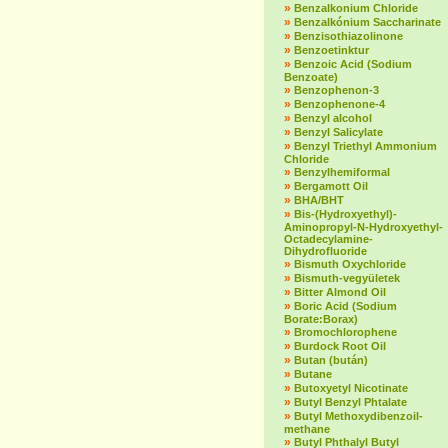
»
Benzalkonium Chloride
»
Benzalkónium Saccharinate
»
Benzisothiazolinone
»
Benzoetinktur
»
Benzoic Acid (Sodium
Benzoate)
»
Benzophenon-3
»
Benzophenone-4
»
Benzyl alcohol
»
Benzyl Salicylate
»
Benzyl Triethyl Ammonium
Chloride
»
Benzylhemiformal
»
Bergamott Oil
»
BHA/BHT
»
Bis-(Hydroxyethyl)-
Aminopropyl-N-Hydroxyethyl-
Octadecylamine-
Dihydrofluoride
»
Bismuth Oxychloride
»
Bismuth-vegyületek
»
Bitter Almond Oil
»
Boric Acid (Sodium
Borate:Borax)
»
Bromochlorophene
»
Burdock Root Oil
»
Butan (bután)
»
Butane
»
Butoxyetyl Nicotinate
»
Butyl Benzyl Phtalate
»
Butyl Methoxydibenzoil-
methane
»
Butyl Phthalyl Butyl