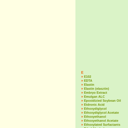
E
»
E102
»
EDTA
»
Elastin
»
Elastin (elasztin)
»
Embryo Extract
»
Emulgan ALC
»
Epoxidizied Soybean Oil
»
Etdronic Acid
»
Ethoxydiglycol
»
Ethoxydiglycol Acetate
»
Ethoxyethanol
»
Ethoxyethanol Acetate
»
Ethoxylated Surfactants