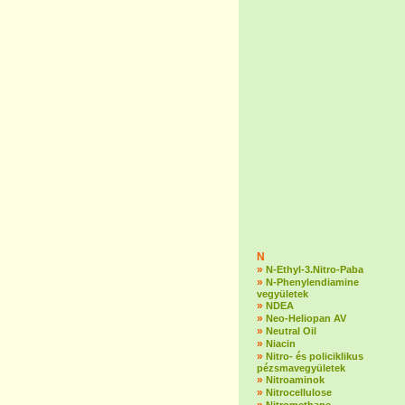
N
»
N-Ethyl-3.Nitro-Paba
»
N-Phenylendiamine
vegyületek
»
NDEA
»
Neo-Heliopan AV
»
Neutral Oil
»
Niacin
»
Nitro- és policiklikus
pézsmavegyületek
»
Nitroaminok
»
Nitrocellulose