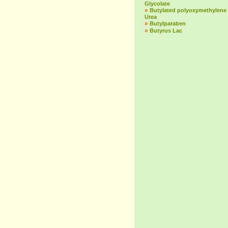
Glycolate
»
Butylated polyoxymethylene
Urea
»
Butylparaben
»
Butyrus Lac