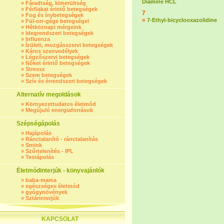
Diamine HCL
»
Fáradtság, kimerültség
»
Férfiakat érintő betegségek
7
»
Fog és ínybetegségek
»
7-Ethyl-bicyclooxazolidine
»
Fül-orr-gége betegségei
»
Hétköznapi mérgeink
»
Idegrendszeri betegségek
»
Influenza
»
Ízületi, mozgásszervi betegségek
»
Káros szenvedélyek
»
Légzőszervi betegségek
»
Nőket érintő betegségek
»
Stressz
»
Szem betegségek
»
Szív és érrendszeri betegségek
Alternatív megoldások
»
Környezettudatos életmód
»
Megújuló energiaforrások
Szépségápolás
»
Hajápolás
»
Ránctalanító - ránctalanítás
»
Smink
»
Szőrtelenítés - IPL
»
Testápolás
Életmódinterjúk - könyvajánlók
»
baba-mama
»
egészséges életmód
»
gyógynövények
»
Sztárinterjúk
KAPCSOLAT