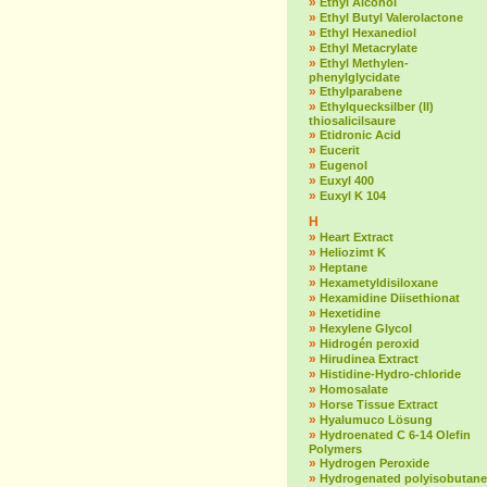
»
Ethyl Alcohol
»
Ethyl Butyl Valerolactone
»
Ethyl Hexanediol
»
Ethyl Metacrylate
»
Ethyl Methylen-
phenylglycidate
»
Ethylparabene
»
Ethylquecksilber (II)
thiosalicilsaure
»
Etidronic Acid
»
Eucerit
»
Eugenol
»
Euxyl 400
»
Euxyl K 104
H
»
Heart Extract
»
Heliozimt K
»
Heptane
»
Hexametyldisiloxane
»
Hexamidine Diisethionat
»
Hexetidine
»
Hexylene Glycol
»
Hidrogén peroxid
»
Hirudinea Extract
»
Histidine-Hydro-chloride
»
Homosalate
»
Horse Tissue Extract
»
Hyalumuco Lösung
»
Hydroenated C 6-14 Olefin
Polymers
»
Hydrogen Peroxide
»
Hydrogenated polyisobutane