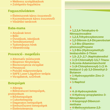
»
Wellness szolgáltatások
»
Zsírégetés-fogyókúra
Fogyasztóvédelem
»
Élelmiszerek káros összetevői
»
Kozmetikumok káros összetevői
»
Vásárlási tanácsok
1
Baba-mama
»
1,2,3,4-Tetrahydro-6-
»
Anyának lenni
Nitroquinoxaline
»
Bébi
»
1,2,4,Trihydroxybenzene
»
Óvodások, iskolások
»
1,2-Dibrom-2,4-Dicyanobuta
»
Termékismertető
»
1,3-Bis-(Diamino-
»
Tudományos hírek
phenoxy)Propane
»
Várandósság
»
1,3-Bis-(Hydroxymethyl)-
Imidazolidin-2-Thion
Prevenció - megelőzés
»
1,5-,2,3-,2,7-,Naphtalenediol
»
Alternatív módszerek
»
1-(3-Chloroallyl)-3,5,7-Triaza-
»
Bioptron fényterápia
1-Azonia-Adamentanchorid
»
Biorezonancia vizsgálat
»
1-(4-Chlorphenoxyl)-1-(1 H-
»
Prevenció
Imidazol-1-yl)-3,3-Dimethyl-2-
»
Pulzáló mágnesterápia
Butanon
»
SAFE Laser Lágylézer terápia
»
1-Hydroxypyridin-Zinc-2-
»
Vizsgálatok, szűrések
Thion
»
1-Naphtol
Betegségek
4
»
Allergia
»
Bélrendszeri betegségek,
»
4-,6-Hydroxyindole
probiotikum
»
4-Hydroxy-propylamino-3-
»
Bőrbetegségek
Nitrophenol
»
Cukorbetegség
»
4-Isopropyl-Dibenzol-
»
Daganatos betegségek
methane
»
Emésztőszervi betegségek
»
4-Methoxytoluene-2,5-
»
Ételintolerancia