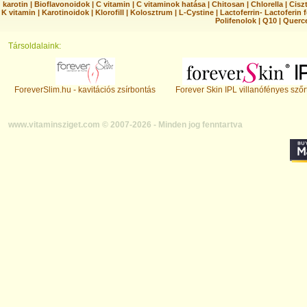
karotin
|
Bioflavonoidok
|
C vitamin
|
C vitaminok hatása
|
Chitosan
|
Chlorella
|
Ciszt
K vitamin
|
Karotinoidok
|
Klorofill
|
Kolosztrum
|
L-Cystine
|
Lactoferrin- Lactoferin 
Polifenolok
|
Q10
|
Querc
Társoldalaink:
ForeverSlim.hu - kavitációs zsírbontás
Forever Skin IPL villanófényes szőr
www.vitaminsziget.com © 2007-2026 - Minden jog fenntartva