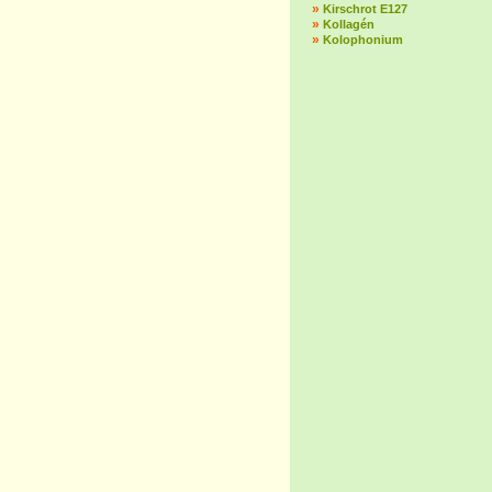
»
Kirschrot E127
»
Kollagén
»
Kolophonium