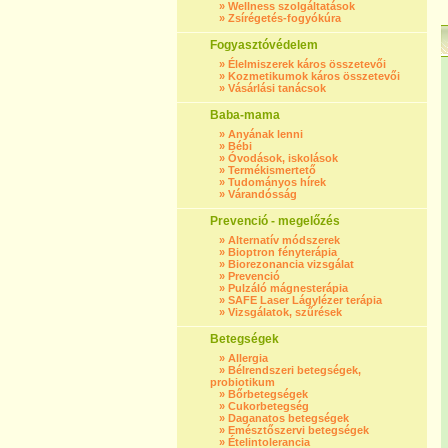
»
Wellness szolgáltatások
»
Zsírégetés-fogyókúra
Fogyasztóvédelem
»
Élelmiszerek káros összetevői
»
Kozmetikumok káros összetevői
»
Vásárlási tanácsok
Baba-mama
»
Anyának lenni
»
Bébi
»
Óvodások, iskolások
»
Termékismertető
»
Tudományos hírek
»
Várandósság
Prevenció - megelőzés
»
Alternatív módszerek
»
Bioptron fényterápia
»
Biorezonancia vizsgálat
»
Prevenció
»
Pulzáló mágnesterápia
»
SAFE Laser Lágylézer terápia
»
Vizsgálatok, szűrések
Betegségek
»
Allergia
»
Bélrendszeri betegségek,
probiotikum
»
Bőrbetegségek
»
Cukorbetegség
»
Daganatos betegségek
»
Emésztőszervi betegségek
»
Ételintolerancia