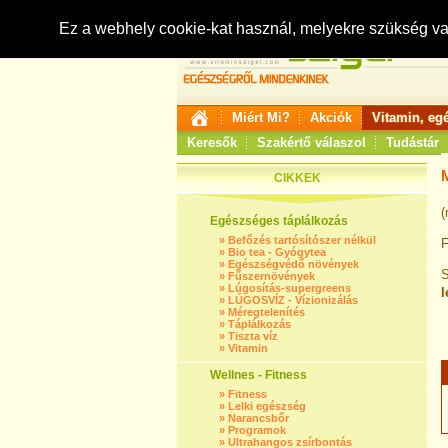
Ez a webhely cookie-kat használ, melyekre szükség v
Miért Mi?
Akciók
Vitamin, eg
Keresők
Szakértő válaszol
Tudástár
CIKKEK
(
Egészséges táplálkozás
»
Befőzés tartósítószer nélkül
F
»
Bio tea - Gyógytea
»
Egészségvédő növények
S
»
Fűszernövények
»
Lúgosítás-supergreens
l
»
LÚGOSVÍZ - Vízionizálás
»
Méregtelenítés
»
Táplálkozás
»
Tiszta víz
»
Vitamin
Wellnes - Fitness
»
Fitness
»
Lelki egészség
»
Narancsbőr
»
Programok
»
Ultrahangos zsírbontás