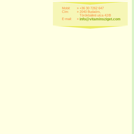
Mobil:
»
+36 30 7262 647
Cím:
»
2040 Budaörs,
Törökbálinti utca 42/B
E-mail:
»
info@vitaminsziget.com