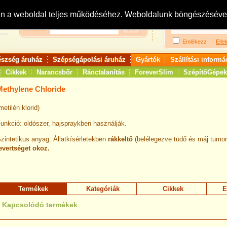
Bejelentkezés:
R
an a weboldal teljes működéséhez. Weboldalunk böngészésével 
Keresés:
Emlékezz
Elfel
észség áruház
Szépségápolási áruház
Gyártók
Szállítási informá
Cikkek
Narancsbőr
Ránctalanítás
ForeverSlim
SzépítőGépek
Methylene Chloride
metilén klorid)
unkció: oldószer, hajspraykben használják.
zintetikus anyag. Állatkísérletekben
rákkeltő
(belélegezve tüdő és máj tumor
evertséget okoz.
Termékek
Kategóriák
Cikkek
E
Kapcsolódó termékek