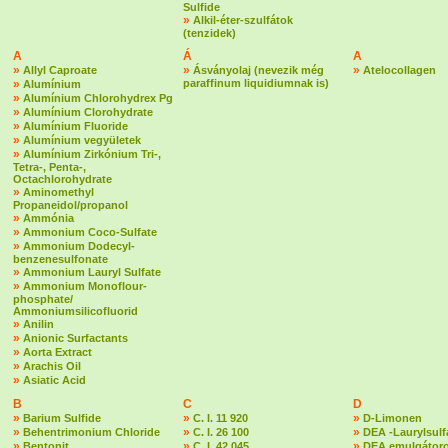
Sulfide
»
Alkil-éter-szulfátok
(tenzidek)
A
Á
A
»
»
»
Allyl Caproate
Ásványolaj (nevezik még
Atelocollagen
»
paraffinum liquidiumnak is)
Alumínium
»
Alumínium Chlorohydrex Pg
»
Alumínium Clorohydrate
»
Alumínium Fluoride
»
Alumínium vegyületek
»
Alumínium Zirkónium Tri-,
Tetra-, Penta-,
Octachlorohydrate
»
Aminomethyl
Propaneidol/propanol
»
Ammónia
»
Ammonium Coco-Sulfate
»
Ammonium Dodecyl-
benzenesulfonate
»
Ammonium Lauryl Sulfate
»
Ammonium Monoflour-
phosphate/
Ammoniumsilicofluorid
»
Anilin
»
Anionic Surfactants
»
Aorta Extract
»
Arachis Oil
»
Asiatic Acid
B
C
D
»
»
»
Barium Sulfide
C. I. 11 920
D-Limonen
»
»
»
Behentrimonium Chloride
C. I. 26 100
DEA -Laurylsulf
»
»
»
Bentonit
C. I. 42 045
DEA emulgátoro