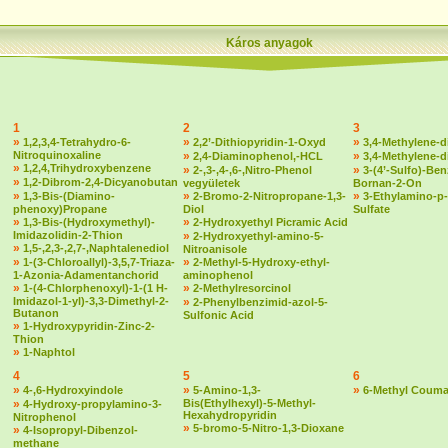
Káros anyagok
1
2
3
»
»
»
1,2,3,4-Tetrahydro-6-
2,2’-Dithiopyridin-1-Oxyd
3,4-Methylene-d
Nitroquinoxaline
»
»
2,4-Diaminophenol,-HCL
3,4-Methylene-
»
1,2,4,Trihydroxybenzene
»
»
2-,3-,4-,6-,Nitro-Phenol
3-(4’-Sulfo)-Ben
»
1,2-Dibrom-2,4-Dicyanobutan
vegyületek
Bornan-2-On
»
»
»
1,3-Bis-(Diamino-
2-Bromo-2-Nitropropane-1,3-
3-Ethylamino-p-
phenoxy)Propane
Diol
Sulfate
»
»
1,3-Bis-(Hydroxymethyl)-
2-Hydroxyethyl Picramic Acid
Imidazolidin-2-Thion
»
2-Hydroxyethyl-amino-5-
»
1,5-,2,3-,2,7-,Naphtalenediol
Nitroanisole
»
»
1-(3-Chloroallyl)-3,5,7-Triaza-
2-Methyl-5-Hydroxy-ethyl-
1-Azonia-Adamentanchorid
aminophenol
»
»
1-(4-Chlorphenoxyl)-1-(1 H-
2-Methylresorcinol
Imidazol-1-yl)-3,3-Dimethyl-2-
»
2-Phenylbenzimid-azol-5-
Butanon
Sulfonic Acid
»
1-Hydroxypyridin-Zinc-2-
Thion
»
1-Naphtol
4
5
6
»
»
»
4-,6-Hydroxyindole
5-Amino-1,3-
6-Methyl Couma
»
Bis(Ethylhexyl)-5-Methyl-
4-Hydroxy-propylamino-3-
Hexahydropyridin
Nitrophenol
»
5-bromo-5-Nitro-1,3-Dioxane
»
4-Isopropyl-Dibenzol-
methane