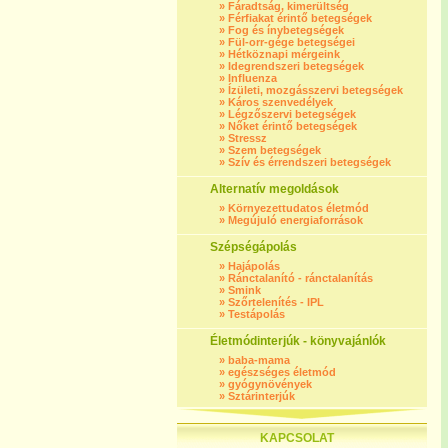
»
Fáradtság, kimerültség
»
Férfiakat érintő betegségek
»
Fog és ínybetegségek
»
Fül-orr-gége betegségei
»
Hétköznapi mérgeink
»
Idegrendszeri betegségek
»
Influenza
»
Ízületi, mozgásszervi betegségek
»
Káros szenvedélyek
»
Légzőszervi betegségek
»
Nőket érintő betegségek
»
Stressz
»
Szem betegségek
»
Szív és érrendszeri betegségek
Alternatív megoldások
»
Környezettudatos életmód
»
Megújuló energiaforrások
Szépségápolás
»
Hajápolás
»
Ránctalanító - ránctalanítás
»
Smink
»
Szőrtelenítés - IPL
»
Testápolás
Életmódinterjúk - könyvajánlók
»
baba-mama
»
egészséges életmód
»
gyógynövények
»
Sztárinterjúk
KAPCSOLAT