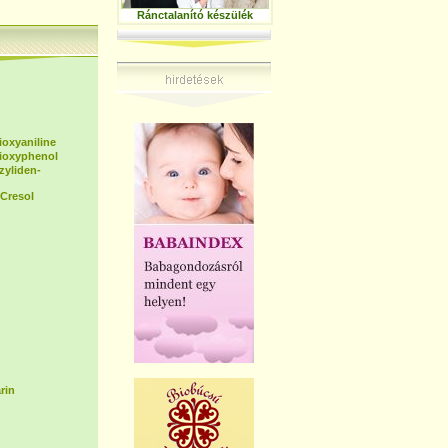
Ránctalanító készülék
ioxyaniline
dioxyphenol
zyliden-
Cresol
rin