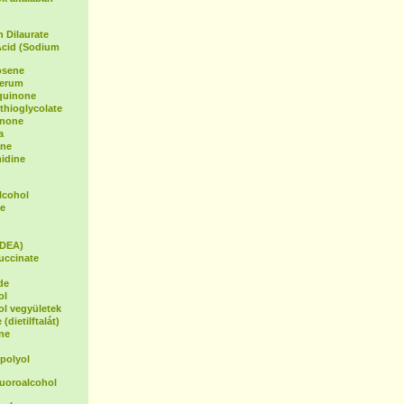
 Dilaurate
Acid (Sodium
osene
Serum
oquinone
hioglycolate
inone
a
ene
idine
lcohol
e
(DEA)
uccinate
de
ol
ol vegyületek
(dietilftalát)
ne
polyol
luoroalcohol