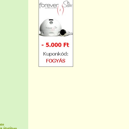
ate
k általában