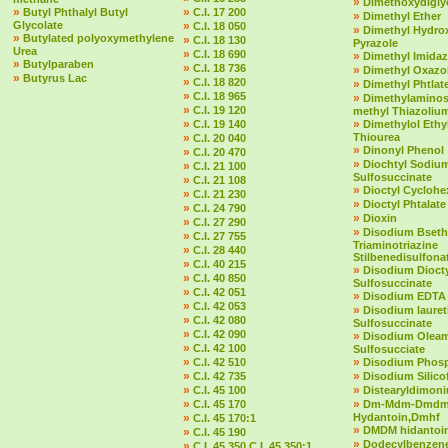
»
Dimethoxydigly
»
»
Butyl Phthalyl Butyl
C.I. 17 200
»
Dimethyl Ether
Glycolate
»
C.I. 18 050
»
Dimethyl Hydro
»
Butylated polyoxymethylene
»
C.I. 18 130
Pyrazole
Urea
»
C.I. 18 690
»
Dimethyl Imidaz
»
Butylparaben
»
C.I. 18 736
»
Dimethyl Oxazol
»
Butyrus Lac
»
C.I. 18 820
»
Dimethyl Phtlat
»
C.I. 18 965
»
Dimethylaminost
»
C.I. 19 120
methyl Thiazolium
»
»
C.I. 19 140
Dimethylol Ethy
»
Thiourea
C.I. 20 040
»
Dinonyl Phenol
»
C.I. 20 470
»
Diochtyl Sodiu
»
C.I. 21 100
Sulfosuccinate
»
C.I. 21 108
»
Dioctyl Cycloh
»
C.I. 21 230
»
Dioctyl Phtalate
»
C.I. 24 790
»
Dioxin
»
C.I. 27 290
»
Disodium Bseth
»
C.I. 27 755
Triaminotriazine
»
C.I. 28 440
Stilbenedisulfona
»
C.I. 40 215
»
Disodium Dioct
»
C.I. 40 850
Sulfosuccinate
»
C.I. 42 051
»
Disodium EDTA
»
C.I. 42 053
»
Disodium laure
»
C.I. 42 080
Sulfosuccinate
»
C.I. 42 090
»
Disodium Olea
»
C.I. 42 100
Sulfosucciate
»
»
C.I. 42 510
Disodium Phos
»
»
C.I. 42 735
Disodium Silico
»
»
C.I. 45 100
Distearyldimon
»
»
C.I. 45 170
Dm-Mdm-Dmd
»
Hydantoin,Dmhf
C.I. 45 170:1
»
DMDM hidantoi
»
C.I. 45 190
»
Dodecylbenzene
»
C.I. 45 350 C.I. 45 350:1