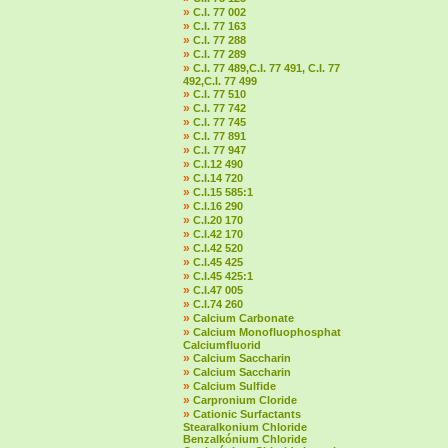
»
C.I. 77 002
»
C.I. 77 163
»
C.I. 77 288
»
C.I. 77 289
»
C.I. 77 489,C.I. 77 491, C.I. 77
492,C.I. 77 499
»
C.I. 77 510
»
C.I. 77 742
»
C.I. 77 745
»
C.I. 77 891
»
C.I. 77 947
»
C.I.12 490
»
C.I.14 720
»
C.I.15 585:1
»
C.I.16 290
»
C.I.20 170
»
C.I.42 170
»
C.I.42 520
»
C.I.45 425
»
C.I.45 425:1
»
C.I.47 005
»
C.I.74 260
»
Calcium Carbonate
»
Calcium Monofluophosphat
Calciumfluorid
»
Calcium Saccharin
»
Calcium Saccharin
»
Calcium Sulfide
»
Carpronium Cloride
»
Cationic Surfactants
Stearalkonium Chloride
Benzalkónium Chloride