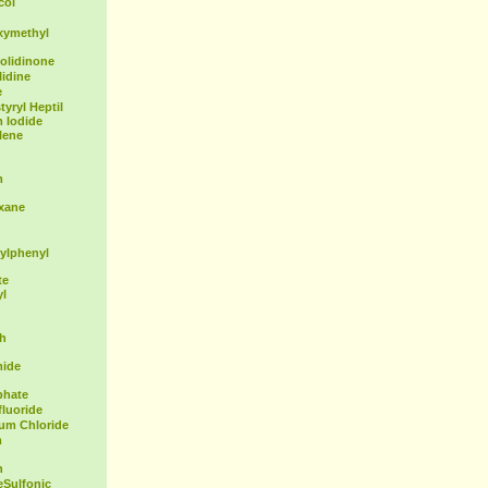
col
xymethyl
olidinone
idine
e
yryl Heptil
 Iodide
lene
m
exane
ylphenyl
te
yl
th
mide
phate
fluoride
ium Chloride
m
n
Sulfonic