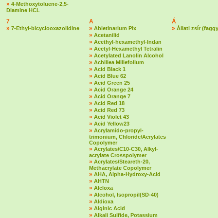
»
4-Methoxytoluene-2,5-
Diamine HCL
7
A
Á
»
»
»
7-Ethyl-bicyclooxazolidine
Abietinarium Pix
Állati zsír (fagg
»
Acetanilid
»
Acethyl-hexamethyl-Indan
»
Acetyl-Hexamethyl Tetralin
»
Acetylated Lanolin Alcohol
»
Achillea Millefolium
»
Acid Black 1
»
Acid Blue 62
»
Acid Green 25
»
Acid Orange 24
»
Acid Orange 7
»
Acid Red 18
»
Acid Red 73
»
Acid Violet 43
»
Acid Yellow23
»
Acrylamido-propyl-
trimonium, Chloride/Acrylates
Copolymer
»
Acrylates/C10-C30, Alkyl-
acrylate Crosspolymer
»
Acrylates/Steareth-20,
Methacrylate Copolymer
»
AHA, Alpha-Hydroxy-Acid
»
AHTN
»
Alcloxa
»
Alcohol, Isopropil(SD-40)
»
Aldioxa
»
Alginic Acid
»
Alkali Sulfide, Potassium