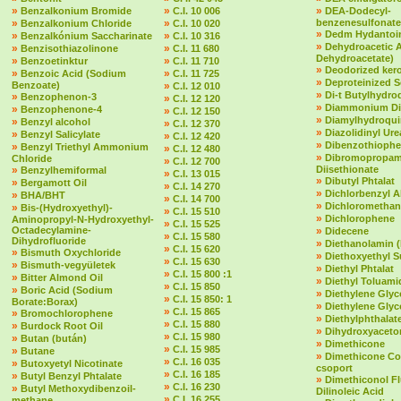
»
»
»
Benzalkonium Bromide
C.I. 10 006
DEA-Dodecyl-
»
»
benzenesulfonate
Benzalkonium Chloride
C.I. 10 020
»
Dedm Hydantoin
»
»
Benzalkónium Saccharinate
C.I. 10 316
»
Dehydroacetic 
»
»
Benzisothiazolinone
C.I. 11 680
Dehydroacetate)
»
»
Benzoetinktur
C.I. 11 710
»
Deodorized ker
»
»
Benzoic Acid (Sodium
C.I. 11 725
»
Deproteinized 
Benzoate)
»
C.I. 12 010
»
Di-t Butylhydr
»
Benzophenon-3
»
C.I. 12 120
»
Diammonium Dit
»
Benzophenone-4
»
C.I. 12 150
»
Diamylhydroqu
»
Benzyl alcohol
»
C.I. 12 370
»
Diazolidinyl Ure
»
Benzyl Salicylate
»
C.I. 12 420
»
Dibenzothioph
»
Benzyl Triethyl Ammonium
»
C.I. 12 480
»
Dibromopropam
Chloride
»
C.I. 12 700
»
Diisethionate
Benzylhemiformal
»
C.I. 13 015
»
Dibutyl Phtalat
»
Bergamott Oil
»
C.I. 14 270
»
Dichlorbenzyl A
»
BHA/BHT
»
C.I. 14 700
»
Dichloromethan
»
Bis-(Hydroxyethyl)-
»
C.I. 15 510
»
Dichlorophene
Aminopropyl-N-Hydroxyethyl-
»
C.I. 15 525
Octadecylamine-
»
Didecene
»
C.I. 15 580
Dihydrofluoride
»
Diethanolamin 
»
C.I. 15 620
»
Bismuth Oxychloride
»
Diethoxyethyl S
»
C.I. 15 630
»
Bismuth-vegyületek
»
Diethyl Phtalat
»
C.I. 15 800 :1
»
Bitter Almond Oil
»
Diethyl Toluami
»
C.I. 15 850
»
Boric Acid (Sodium
»
Diethylene Glyc
»
C.I. 15 850: 1
Borate:Borax)
»
Diethylene Glyc
»
C.I. 15 865
»
Bromochlorophene
»
Diethylphthalate 
»
C.I. 15 880
»
Burdock Root Oil
»
Dihydroxyaceto
»
C.I. 15 980
»
Butan (bután)
»
Dimethicone
»
C.I. 15 985
»
Butane
»
Dimethicone Co
»
C.I. 16 035
»
Butoxyetyl Nicotinate
csoport
»
C.I. 16 185
»
Butyl Benzyl Phtalate
»
Dimethiconol F
»
C.I. 16 230
»
Butyl Methoxydibenzoil-
Dilinoleic Acid
»
C.I. 16 255
methane