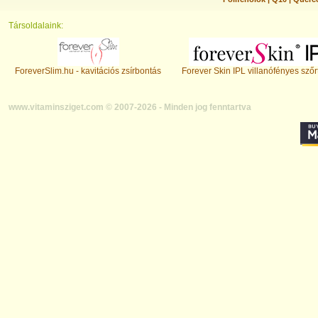
Társoldalaink:
ForeverSlim.hu - kavitációs zsírbontás
Forever Skin IPL villanófényes szőr
www.vitaminsziget.com © 2007-2026 - Minden jog fenntartva