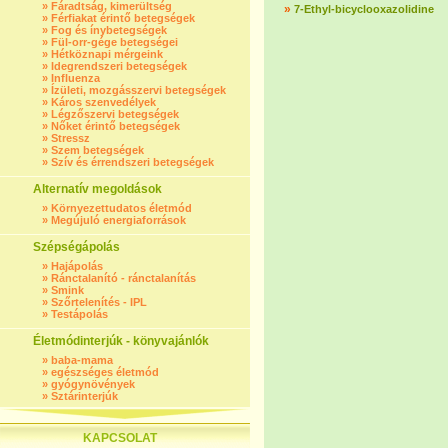
»
Fáradtság, kimerültség
»
7-Ethyl-bicyclooxazolidine
»
Férfiakat érintő betegségek
»
Fog és ínybetegségek
»
Fül-orr-gége betegségei
»
Hétköznapi mérgeink
»
Idegrendszeri betegségek
»
Influenza
»
Ízületi, mozgásszervi betegségek
»
Káros szenvedélyek
»
Légzőszervi betegségek
»
Nőket érintő betegségek
»
Stressz
»
Szem betegségek
»
Szív és érrendszeri betegségek
Alternatív megoldások
»
Környezettudatos életmód
»
Megújuló energiaforrások
Szépségápolás
»
Hajápolás
»
Ránctalanító - ránctalanítás
»
Smink
»
Szőrtelenítés - IPL
»
Testápolás
Életmódinterjúk - könyvajánlók
»
baba-mama
»
egészséges életmód
»
gyógynövények
»
Sztárinterjúk
KAPCSOLAT