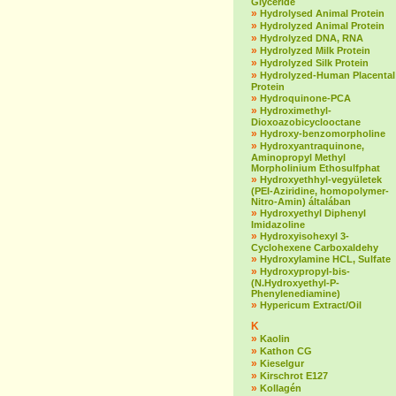
Glyceride
»
Hydrolysed Animal Protein
»
Hydrolyzed Animal Protein
»
Hydrolyzed DNA, RNA
»
Hydrolyzed Milk Protein
»
Hydrolyzed Silk Protein
»
Hydrolyzed-Human Placental
Protein
»
Hydroquinone-PCA
»
Hydroximethyl-
Dioxoazobicyclooctane
»
Hydroxy-benzomorpholine
»
Hydroxyantraquinone,
Aminopropyl Methyl
Morpholinium Ethosulfphat
»
Hydroxyethhyl-vegyületek
(PEI-Aziridine, homopolymer-
Nitro-Amin) általában
»
Hydroxyethyl Diphenyl
Imidazoline
»
Hydroxyisohexyl 3-
Cyclohexene Carboxaldehy
»
Hydroxylamine HCL, Sulfate
»
Hydroxypropyl-bis-
(N.Hydroxyethyl-P-
Phenylenediamine)
»
Hypericum Extract/Oil
K
»
Kaolin
»
Kathon CG
»
Kieselgur
»
Kirschrot E127
»
Kollagén