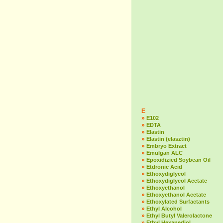
E
»
E102
»
EDTA
»
Elastin
»
Elastin (elasztin)
»
Embryo Extract
»
Emulgan ALC
»
Epoxidizied Soybean Oil
»
Etdronic Acid
»
Ethoxydiglycol
»
Ethoxydiglycol Acetate
»
Ethoxyethanol
»
Ethoxyethanol Acetate
»
Ethoxylated Surfactants
»
Ethyl Alcohol
»
Ethyl Butyl Valerolactone
»
Ethyl Hexanediol