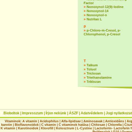
Factor
»
Nonoxynol-12(9)-lodine
»
Nonoxynol-14
»
Nonoxynol-n
»
Nutrilan L
p
»
p-Chloro-m-Cresol, p-
Chlorophenol, p-Cresol
T
»
Talkum
»
Toluol
»
Triclosan
»
Triethanolamine
»
Triklozan
Bioboltok
|
Impresszum
|
Írjon nekünk
|
ÁSZF
|
Adatvédelem
|
Jogi nyilatkozat
Vitaminok:
A vitamin
|
Acidophilus
|
Alfa-lipidsav
|
Aminosavak
|
Antioxidáns
|
Arg
karotin
|
Bioflavonoidok
|
C vitamin
|
C vitaminok hatása
|
Chitosan
|
Chlorella
|
Ciszt
K vitamin
|
Karotinoidok
|
Klorofill
|
Kolosztrum
|
L-Cystine
|
Lactoferrin- Lactoferin 
Polifenolok
|
Q10
|
Querc