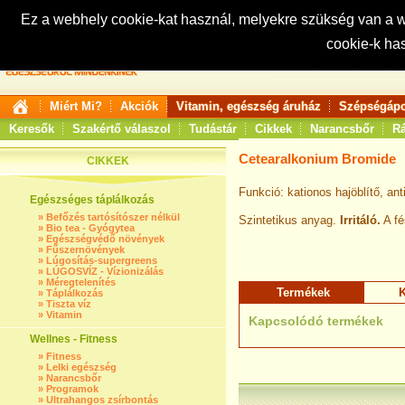
Ez a webhely cookie-kat használ, melyekre szükség van a
cookie-k ha
Keresés:
Miért Mi?
Akciók
Vitamin, egészség áruház
Szépségápo
Keresők
Szakértő válaszol
Tudástár
Cikkek
Narancsbőr
Rá
Cetearalkonium Bromide
CIKKEK
Funkció: kationos hajöblítő, ant
Egészséges táplálkozás
»
Befőzés tartósítószer nélkül
Szintetikus anyag.
Irritáló.
A fé
»
Bio tea - Gyógytea
»
Egészségvédő növények
»
Fűszernövények
»
Lúgosítás-supergreens
»
LÚGOSVÍZ - Vízionizálás
»
Méregtelenítés
Termékek
K
»
Táplálkozás
»
Tiszta víz
»
Vitamin
Kapcsolódó termékek
Wellnes - Fitness
»
Fitness
»
Lelki egészség
»
Narancsbőr
»
Programok
»
Ultrahangos zsírbontás