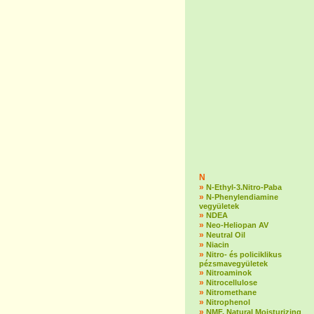
N
»
N-Ethyl-3.Nitro-Paba
»
N-Phenylendiamine
vegyületek
»
NDEA
»
Neo-Heliopan AV
»
Neutral Oil
»
Niacin
»
Nitro- és policiklikus
pézsmavegyületek
»
Nitroaminok
»
Nitrocellulose
»
Nitromethane
»
Nitrophenol
»
NMF, Natural Moisturizing