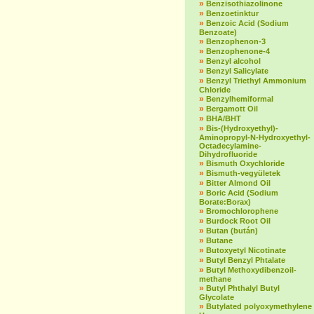
»
Benzisothiazolinone
»
Benzoetinktur
»
Benzoic Acid (Sodium
Benzoate)
»
Benzophenon-3
»
Benzophenone-4
»
Benzyl alcohol
»
Benzyl Salicylate
»
Benzyl Triethyl Ammonium
Chloride
»
Benzylhemiformal
»
Bergamott Oil
»
BHA/BHT
»
Bis-(Hydroxyethyl)-
Aminopropyl-N-Hydroxyethyl-
Octadecylamine-
Dihydrofluoride
»
Bismuth Oxychloride
»
Bismuth-vegyületek
»
Bitter Almond Oil
»
Boric Acid (Sodium
Borate:Borax)
»
Bromochlorophene
»
Burdock Root Oil
»
Butan (bután)
»
Butane
»
Butoxyetyl Nicotinate
»
Butyl Benzyl Phtalate
»
Butyl Methoxydibenzoil-
methane
»
Butyl Phthalyl Butyl
Glycolate
»
Butylated polyoxymethylene