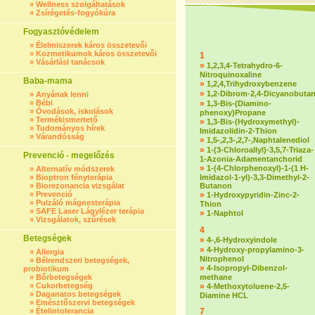
»
Wellness szolgáltatások
»
Zsírégetés-fogyókúra
Fogyasztóvédelem
»
Élelmiszerek káros összetevői
»
Kozmetikumok káros összetevői
1
»
Vásárlási tanácsok
»
1,2,3,4-Tetrahydro-6-
Nitroquinoxaline
Baba-mama
»
1,2,4,Trihydroxybenzene
»
1,2-Dibrom-2,4-Dicyanobuta
»
Anyának lenni
»
Bébi
»
1,3-Bis-(Diamino-
»
Óvodások, iskolások
phenoxy)Propane
»
Termékismertető
»
1,3-Bis-(Hydroxymethyl)-
»
Tudományos hírek
Imidazolidin-2-Thion
»
Várandósság
»
1,5-,2,3-,2,7-,Naphtalenediol
»
1-(3-Chloroallyl)-3,5,7-Triaza-
Prevenció - megelőzés
1-Azonia-Adamentanchorid
»
1-(4-Chlorphenoxyl)-1-(1 H-
»
Alternatív módszerek
»
Bioptron fényterápia
Imidazol-1-yl)-3,3-Dimethyl-2-
»
Biorezonancia vizsgálat
Butanon
»
Prevenció
»
1-Hydroxypyridin-Zinc-2-
»
Pulzáló mágnesterápia
Thion
»
SAFE Laser Lágylézer terápia
»
1-Naphtol
»
Vizsgálatok, szűrések
4
Betegségek
»
4-,6-Hydroxyindole
»
4-Hydroxy-propylamino-3-
»
Allergia
Nitrophenol
»
Bélrendszeri betegségek,
»
4-Isopropyl-Dibenzol-
probiotikum
»
Bőrbetegségek
methane
»
Cukorbetegség
»
4-Methoxytoluene-2,5-
»
Daganatos betegségek
Diamine HCL
»
Emésztőszervi betegségek
»
Ételintolerancia
7