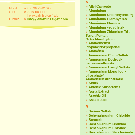
A
»
Allyl Caproate
Mobil:
»
+36 30 7262 647
»
Alumínium
Cím:
»
2040 Budaörs,
»
Alumínium Chlorohydrex Pg
Törökbálinti utca 42/B
»
E-mail:
»
info@vitaminsziget.com
Alumínium Clorohydrate
»
Alumínium Fluoride
»
Alumínium vegyületek
»
Alumínium Zirkónium Tri-,
Tetra-, Penta-,
Octachlorohydrate
»
Aminomethyl
Propaneidol/propanol
»
Ammónia
»
Ammonium Coco-Sulfate
»
Ammonium Dodecyl-
benzenesulfonate
»
Ammonium Lauryl Sulfate
»
Ammonium Monoflour-
phosphate/
Ammoniumsilicofluorid
»
Anilin
»
Anionic Surfactants
»
Aorta Extract
»
Arachis Oil
»
Asiatic Acid
B
»
Barium Sulfide
»
Behentrimonium Chloride
»
Bentonit
»
Benzalkonium Bromide
»
Benzalkonium Chloride
»
Benzalkónium Saccharinate