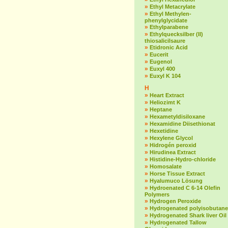
»
Ethyl Metacrylate
»
Ethyl Methylen-
phenylglycidate
»
Ethylparabene
»
Ethylquecksilber (II)
thiosalicilsaure
»
Etidronic Acid
»
Eucerit
»
Eugenol
»
Euxyl 400
»
Euxyl K 104
H
»
Heart Extract
»
Heliozimt K
»
Heptane
»
Hexametyldisiloxane
»
Hexamidine Diisethionat
»
Hexetidine
»
Hexylene Glycol
»
Hidrogén peroxid
»
Hirudinea Extract
»
Histidine-Hydro-chloride
»
Homosalate
»
Horse Tissue Extract
»
Hyalumuco Lösung
»
Hydroenated C 6-14 Olefin
Polymers
»
Hydrogen Peroxide
»
Hydrogenated polyisobutane
»
Hydrogenated Shark liver Oil
»
Hydrogenated Tallow