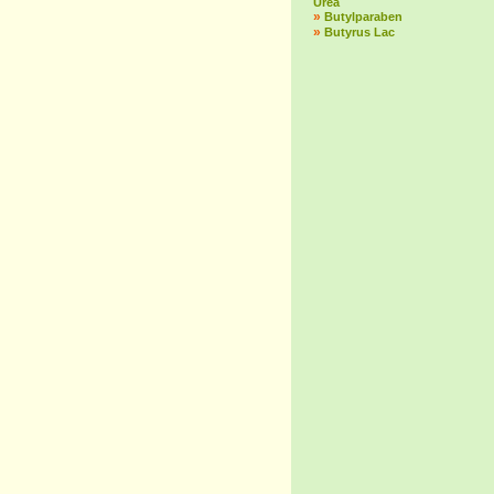
Urea
»
Butylparaben
»
Butyrus Lac