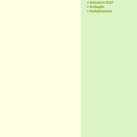
»
Kirschrot E127
»
Kollagén
»
Kolophonium