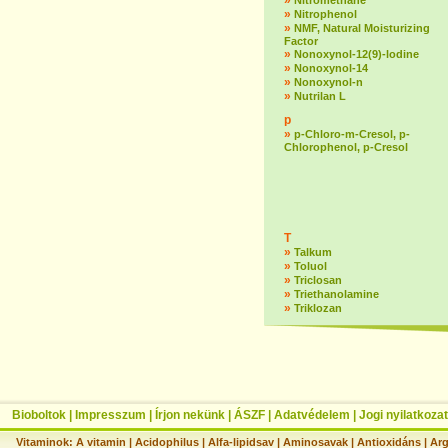
»
Nitromethane
»
Nitrophenol
»
NMF, Natural Moisturizing
Factor
»
Nonoxynol-12(9)-lodine
»
Nonoxynol-14
»
Nonoxynol-n
»
Nutrilan L
p
»
p-Chloro-m-Cresol, p-
Chlorophenol, p-Cresol
T
»
Talkum
»
Toluol
»
Triclosan
»
Triethanolamine
»
Triklozan
Bioboltok
|
Impresszum
|
Írjon nekünk
|
ÁSZF
|
Adatvédelem
|
Jogi nyilatkozat
Vitaminok:
A vitamin
|
Acidophilus
|
Alfa-lipidsav
|
Aminosavak
|
Antioxidáns
|
Arg