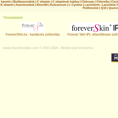
karotin
|
Bioflavonoidok
|
C vitamin
|
C vitaminok hatása
|
Chitosan
|
Chlorella
|
Ciszt
K vitamin
|
Karotinoidok
|
Klorofill
|
Kolosztrum
|
L-Cystine
|
Lactoferrin- Lactoferin 
Polifenolok
|
Q10
|
Querc
Társoldalaink:
ForeverSlim.hu - kavitációs zsírbontás
Forever Skin IPL villanófényes szőr
www.vitaminsziget.com © 2007-2026 - Minden jog fenntartva