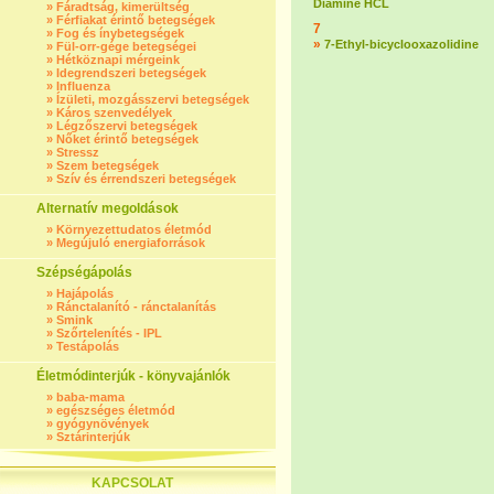
Diamine HCL
»
Fáradtság, kimerültség
»
Férfiakat érintő betegségek
7
»
Fog és ínybetegségek
»
7-Ethyl-bicyclooxazolidine
»
Fül-orr-gége betegségei
»
Hétköznapi mérgeink
»
Idegrendszeri betegségek
»
Influenza
»
Ízületi, mozgásszervi betegségek
»
Káros szenvedélyek
»
Légzőszervi betegségek
»
Nőket érintő betegségek
»
Stressz
»
Szem betegségek
»
Szív és érrendszeri betegségek
Alternatív megoldások
»
Környezettudatos életmód
»
Megújuló energiaforrások
Szépségápolás
»
Hajápolás
»
Ránctalanító - ránctalanítás
»
Smink
»
Szőrtelenítés - IPL
»
Testápolás
Életmódinterjúk - könyvajánlók
»
baba-mama
»
egészséges életmód
»
gyógynövények
»
Sztárinterjúk
KAPCSOLAT