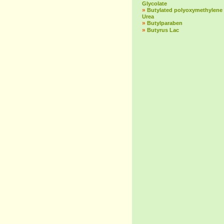
Glycolate
»
Butylated polyoxymethylene
Urea
»
Butylparaben
»
Butyrus Lac