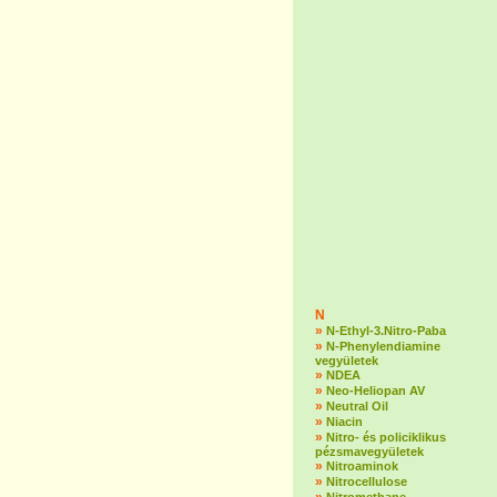
N
»
N-Ethyl-3.Nitro-Paba
»
N-Phenylendiamine
vegyületek
»
NDEA
»
Neo-Heliopan AV
»
Neutral Oil
»
Niacin
»
Nitro- és policiklikus
pézsmavegyületek
»
Nitroaminok
»
Nitrocellulose