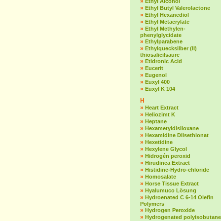
»
Ethyl Alcohol
»
Ethyl Butyl Valerolactone
»
Ethyl Hexanediol
»
Ethyl Metacrylate
»
Ethyl Methylen-
phenylglycidate
»
Ethylparabene
»
Ethylquecksilber (II)
thiosalicilsaure
»
Etidronic Acid
»
Eucerit
»
Eugenol
»
Euxyl 400
»
Euxyl K 104
H
»
Heart Extract
»
Heliozimt K
»
Heptane
»
Hexametyldisiloxane
»
Hexamidine Diisethionat
»
Hexetidine
»
Hexylene Glycol
»
Hidrogén peroxid
»
Hirudinea Extract
»
Histidine-Hydro-chloride
»
Homosalate
»
Horse Tissue Extract
»
Hyalumuco Lösung
»
Hydroenated C 6-14 Olefin
Polymers
»
Hydrogen Peroxide
»
Hydrogenated polyisobutane