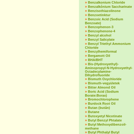
»
Benzalkonium Chloride
»
Benzalkónium Saccharinate
»
Benzisothiazolinone
»
Benzoetinktur
»
Benzoic Acid (Sodium
Benzoate)
»
Benzophenon-3
»
Benzophenone-4
»
Benzyl alcohol
»
Benzyl Salicylate
»
Benzyl Triethyl Ammonium
Chloride
»
Benzylhemiformal
»
Bergamott Oil
»
BHA/BHT
»
Bis-(Hydroxyethyl)-
Aminopropyl-N-Hydroxyethyl-
Octadecylamine-
Dihydrofluoride
»
Bismuth Oxychloride
»
Bismuth-vegyületek
»
Bitter Almond Oil
»
Boric Acid (Sodium
Borate:Borax)
»
Bromochlorophene
»
Burdock Root Oil
»
Butan (bután)
»
Butane
»
Butoxyetyl Nicotinate
»
Butyl Benzyl Phtalate
»
Butyl Methoxydibenzoil-
methane
»
Butyl Phthalyl Butyl