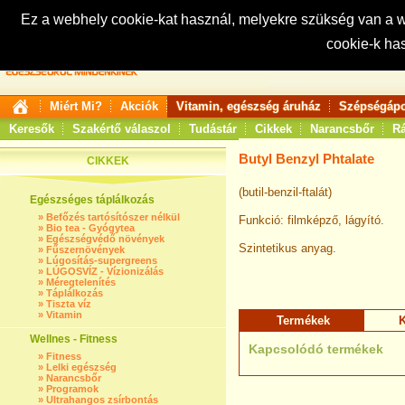
Ez a webhely cookie-kat használ, melyekre szükség van a
cookie-k ha
Keresés:
Miért Mi?
Akciók
Vitamin, egészség áruház
Szépségápo
Keresők
Szakértő válaszol
Tudástár
Cikkek
Narancsbőr
Rá
Butyl Benzyl Phtalate
CIKKEK
(butil-benzil-ftalát)
Egészséges táplálkozás
»
Befőzés tartósítószer nélkül
Funkció: filmképző, lágyító.
»
Bio tea - Gyógytea
»
Egészségvédő növények
Szintetikus anyag.
»
Fűszernövények
»
Lúgosítás-supergreens
»
LÚGOSVÍZ - Vízionizálás
»
Méregtelenítés
»
Táplálkozás
»
Tiszta víz
»
Vitamin
Termékek
K
Wellnes - Fitness
Kapcsolódó termékek
»
Fitness
»
Lelki egészség
»
Narancsbőr
»
Programok
»
Ultrahangos zsírbontás