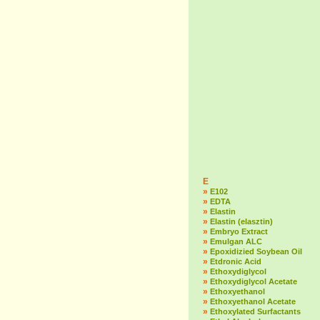
E
»
E102
»
EDTA
»
Elastin
»
Elastin (elasztin)
»
Embryo Extract
»
Emulgan ALC
»
Epoxidizied Soybean Oil
»
Etdronic Acid
»
Ethoxydiglycol
»
Ethoxydiglycol Acetate
»
Ethoxyethanol
»
Ethoxyethanol Acetate
»
Ethoxylated Surfactants