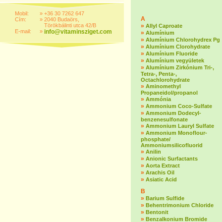
Mobil:
»
+36 30 7262 647
A
Cím:
»
2040 Budaörs,
Törökbálinti utca 42/B
»
Allyl Caproate
E-mail:
»
info@vitaminsziget.com
»
Alumínium
»
Alumínium Chlorohydrex Pg
»
Alumínium Clorohydrate
»
Alumínium Fluoride
»
Alumínium vegyületek
»
Alumínium Zirkónium Tri-,
Tetra-, Penta-,
Octachlorohydrate
»
Aminomethyl
Propaneidol/propanol
»
Ammónia
»
Ammonium Coco-Sulfate
»
Ammonium Dodecyl-
benzenesulfonate
»
Ammonium Lauryl Sulfate
»
Ammonium Monoflour-
phosphate/
Ammoniumsilicofluorid
»
Anilin
»
Anionic Surfactants
»
Aorta Extract
»
Arachis Oil
»
Asiatic Acid
B
»
Barium Sulfide
»
Behentrimonium Chloride
»
Bentonit
»
Benzalkonium Bromide