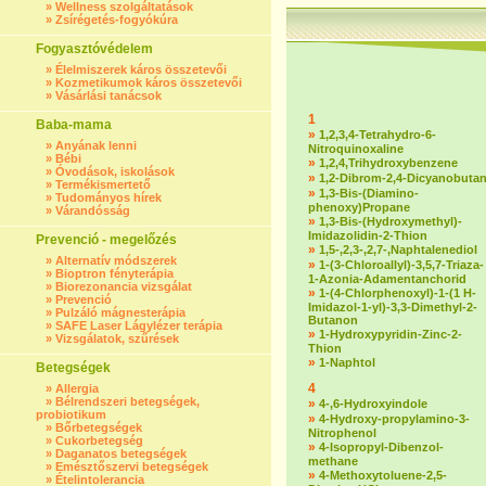
»
Wellness szolgáltatások
»
Zsírégetés-fogyókúra
Fogyasztóvédelem
»
Élelmiszerek káros összetevői
»
Kozmetikumok káros összetevői
»
Vásárlási tanácsok
1
Baba-mama
»
1,2,3,4-Tetrahydro-6-
»
Anyának lenni
Nitroquinoxaline
»
Bébi
»
1,2,4,Trihydroxybenzene
»
Óvodások, iskolások
»
1,2-Dibrom-2,4-Dicyanobuta
»
Termékismertető
»
1,3-Bis-(Diamino-
»
Tudományos hírek
phenoxy)Propane
»
Várandósság
»
1,3-Bis-(Hydroxymethyl)-
Imidazolidin-2-Thion
Prevenció - megelőzés
»
1,5-,2,3-,2,7-,Naphtalenediol
»
Alternatív módszerek
»
1-(3-Chloroallyl)-3,5,7-Triaza-
»
Bioptron fényterápia
1-Azonia-Adamentanchorid
»
Biorezonancia vizsgálat
»
1-(4-Chlorphenoxyl)-1-(1 H-
»
Prevenció
Imidazol-1-yl)-3,3-Dimethyl-2-
»
Pulzáló mágnesterápia
Butanon
»
SAFE Laser Lágylézer terápia
»
1-Hydroxypyridin-Zinc-2-
»
Vizsgálatok, szűrések
Thion
»
1-Naphtol
Betegségek
4
»
Allergia
»
Bélrendszeri betegségek,
»
4-,6-Hydroxyindole
probiotikum
»
4-Hydroxy-propylamino-3-
»
Bőrbetegségek
Nitrophenol
»
Cukorbetegség
»
4-Isopropyl-Dibenzol-
»
Daganatos betegségek
methane
»
Emésztőszervi betegségek
»
4-Methoxytoluene-2,5-
»
Ételintolerancia