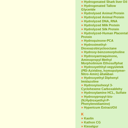
»
Hydrogenated Shark liver Oil
»
Hydrogenated Tallow
Glyceride
»
Hydrolysed Animal Protein
»
Hydrolyzed Animal Protein
»
Hydrolyzed DNA, RNA
»
Hydrolyzed Milk Protein
»
Hydrolyzed Silk Protein
»
Hydrolyzed-Human Placental
Protein
»
Hydroquinone-PCA
»
Hydroximethyl-
Dioxoazobicyclooctane
»
Hydroxy-benzomorpholine
»
Hydroxyantraquinone,
Aminopropyl Methyl
Morpholinium Ethosulfphat
»
Hydroxyethhyl-vegyületek
(PEI-Aziridine, homopolymer-
Nitro-Amin) általában
»
Hydroxyethyl Diphenyl
Imidazoline
»
Hydroxyisohexyl 3-
Cyclohexene Carboxaldehy
»
Hydroxylamine HCL, Sulfate
»
Hydroxypropyl-bis-
(N.Hydroxyethyl-P-
Phenylenediamine)
»
Hypericum Extract/Oil
K
»
Kaolin
»
Kathon CG
»
Kieselgur