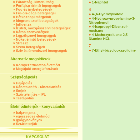
»
Fáradtság, kimerültség
»
1-Naphtol
»
Férfiakat érintő betegségek
»
Fog és ínybetegségek
4
»
Fül-orr-gége betegségei
»
4-,6-Hydroxyindole
»
Hétköznapi mérgeink
»
4-Hydroxy-propylamino-3-
»
Idegrendszeri betegségek
Nitrophenol
»
Influenza
»
4-Isopropyl-Dibenzol-
»
Ízületi, mozgásszervi betegségek
methane
»
Káros szenvedélyek
»
4-Methoxytoluene-2,5-
»
Légzőszervi betegségek
Diamine HCL
»
Nőket érintő betegségek
»
Stressz
7
»
Szem betegségek
»
7-Ethyl-bicyclooxazolidine
»
Szív és érrendszeri betegségek
Alternatív megoldások
»
Környezettudatos életmód
»
Megújuló energiaforrások
Szépségápolás
»
Hajápolás
»
Ránctalanító - ránctalanítás
»
Smink
»
Szőrtelenítés - IPL
»
Testápolás
Életmódinterjúk - könyvajánlók
»
baba-mama
»
egészséges életmód
»
gyógynövények
»
Sztárinterjúk
KAPCSOLAT