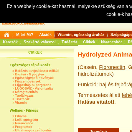
Ez a webhely cookie-kat használ, melyekre szükség van a
cookie-k ha
Keresés:
Miért Mi?
Akciók
Vitamin, egészség áruház
Szépségápo
Keresők
Szakértő válaszol
Tudástár
Cikkek
Narancsbőr
Rá
CIKKEK
Hydrolyzed Animal
Egészséges táplálkozás
(Casein,
Fibronectin
, 
»
Befőzés tartósítószer nélkül
hidrolizátumok)
»
Bio tea - Gyógytea
»
Egészségvédő növények
»
Fűszernövények
Funkció: haj és fejbőrá
»
Lúgosítás-supergreens
»
LÚGOSVÍZ - Vízionizálás
»
Méregtelenítés
Természetes állati
fehé
»
Táplálkozás
»
Tiszta víz
Hatása vitatott
.
»
Vitamin
Wellnes - Fitness
»
Fitness
»
Lelki egészség
»
Narancsbőr
»
Programok
»
Ultrahangos zsírbontás
Termékek
K