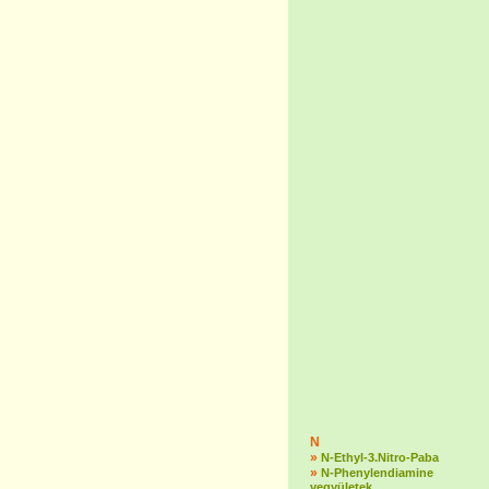
N
»
N-Ethyl-3.Nitro-Paba
»
N-Phenylendiamine
vegyületek