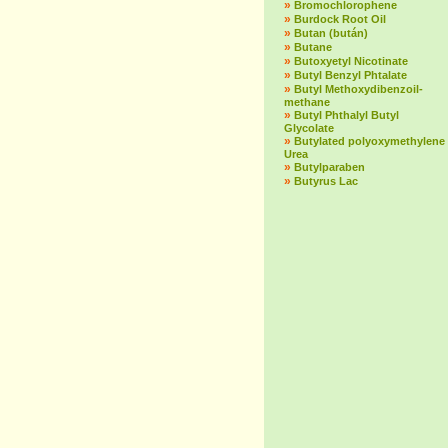
»
Bromochlorophene
»
Burdock Root Oil
»
Butan (bután)
»
Butane
»
Butoxyetyl Nicotinate
»
Butyl Benzyl Phtalate
»
Butyl Methoxydibenzoil-
methane
»
Butyl Phthalyl Butyl
Glycolate
»
Butylated polyoxymethylene
Urea
»
Butylparaben
»
Butyrus Lac