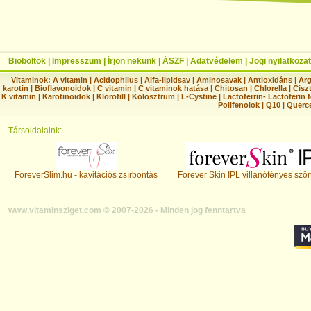
Bioboltok
|
Impresszum
|
Írjon nekünk
|
ÁSZF
|
Adatvédelem
|
Jogi nyilatkozat
Vitaminok:
A vitamin
|
Acidophilus
|
Alfa-lipidsav
|
Aminosavak
|
Antioxidáns
|
Arg
karotin
|
Bioflavonoidok
|
C vitamin
|
C vitaminok hatása
|
Chitosan
|
Chlorella
|
Ciszt
K vitamin
|
Karotinoidok
|
Klorofill
|
Kolosztrum
|
L-Cystine
|
Lactoferrin- Lactoferin 
Polifenolok
|
Q10
|
Querc
Társoldalaink:
ForeverSlim.hu - kavitációs zsírbontás
Forever Skin IPL villanófényes szőr
www.vitaminsziget.com © 2007-2026 - Minden jog fenntartva