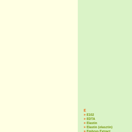
E
»
E102
»
EDTA
»
Elastin
»
Elastin (elasztin)
»
Embryo Extract