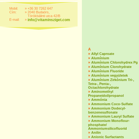
Mobil:
»
+36 30 7262 647
Cím:
»
2040 Budaörs,
Törökbálinti utca 42/B
E-mail:
»
info@vitaminsziget.com
A
»
Allyl Caproate
»
Alumínium
»
Alumínium Chlorohydrex Pg
»
Alumínium Clorohydrate
»
Alumínium Fluoride
»
Alumínium vegyületek
»
Alumínium Zirkónium Tri-,
Tetra-, Penta-,
Octachlorohydrate
»
Aminomethyl
Propaneidol/propanol
»
Ammónia
»
Ammonium Coco-Sulfate
»
Ammonium Dodecyl-
benzenesulfonate
»
Ammonium Lauryl Sulfate
»
Ammonium Monoflour-
phosphate/
Ammoniumsilicofluorid
»
Anilin
»
Anionic Surfactants