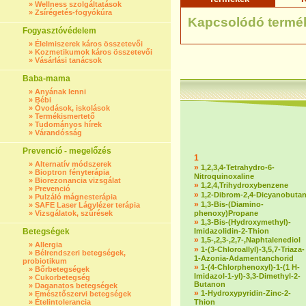
»
Wellness szolgáltatások
»
Zsírégetés-fogyókúra
Kapcsolódó termé
Fogyasztóvédelem
»
Élelmiszerek káros összetevői
»
Kozmetikumok káros összetevői
»
Vásárlási tanácsok
Baba-mama
»
Anyának lenni
»
Bébi
»
Óvodások, iskolások
»
Termékismertető
»
Tudományos hírek
»
Várandósság
Prevenció - megelőzés
1
»
Alternatív módszerek
»
1,2,3,4-Tetrahydro-6-
»
Bioptron fényterápia
Nitroquinoxaline
»
Biorezonancia vizsgálat
»
1,2,4,Trihydroxybenzene
»
Prevenció
»
1,2-Dibrom-2,4-Dicyanobuta
»
Pulzáló mágnesterápia
»
1,3-Bis-(Diamino-
»
SAFE Laser Lágylézer terápia
»
Vizsgálatok, szűrések
phenoxy)Propane
»
1,3-Bis-(Hydroxymethyl)-
Betegségek
Imidazolidin-2-Thion
»
1,5-,2,3-,2,7-,Naphtalenediol
»
Allergia
»
1-(3-Chloroallyl)-3,5,7-Triaza-
»
Bélrendszeri betegségek,
1-Azonia-Adamentanchorid
probiotikum
»
1-(4-Chlorphenoxyl)-1-(1 H-
»
Bőrbetegségek
Imidazol-1-yl)-3,3-Dimethyl-2-
»
Cukorbetegség
Butanon
»
Daganatos betegségek
»
1-Hydroxypyridin-Zinc-2-
»
Emésztőszervi betegségek
»
Ételintolerancia
Thion