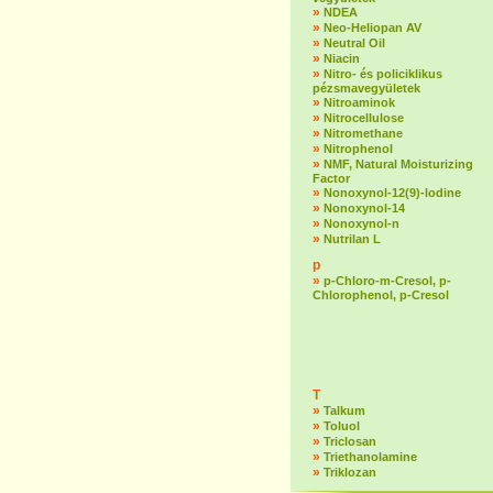
»
NDEA
»
Neo-Heliopan AV
»
Neutral Oil
»
Niacin
»
Nitro- és policiklikus
pézsmavegyületek
»
Nitroaminok
»
Nitrocellulose
»
Nitromethane
»
Nitrophenol
»
NMF, Natural Moisturizing
Factor
»
Nonoxynol-12(9)-lodine
»
Nonoxynol-14
»
Nonoxynol-n
»
Nutrilan L
p
»
p-Chloro-m-Cresol, p-
Chlorophenol, p-Cresol
T
»
Talkum
»
Toluol
»
Triclosan
»
Triethanolamine
»
Triklozan