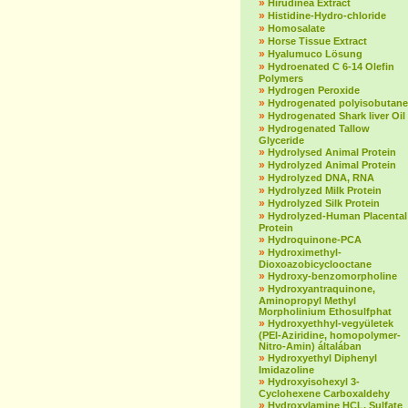
»
Hirudinea Extract
»
Histidine-Hydro-chloride
»
Homosalate
»
Horse Tissue Extract
»
Hyalumuco Lösung
»
Hydroenated C 6-14 Olefin
Polymers
»
Hydrogen Peroxide
»
Hydrogenated polyisobutane
»
Hydrogenated Shark liver Oil
»
Hydrogenated Tallow
Glyceride
»
Hydrolysed Animal Protein
»
Hydrolyzed Animal Protein
»
Hydrolyzed DNA, RNA
»
Hydrolyzed Milk Protein
»
Hydrolyzed Silk Protein
»
Hydrolyzed-Human Placental
Protein
»
Hydroquinone-PCA
»
Hydroximethyl-
Dioxoazobicyclooctane
»
Hydroxy-benzomorpholine
»
Hydroxyantraquinone,
Aminopropyl Methyl
Morpholinium Ethosulfphat
»
Hydroxyethhyl-vegyületek
(PEI-Aziridine, homopolymer-
Nitro-Amin) általában
»
Hydroxyethyl Diphenyl
Imidazoline
»
Hydroxyisohexyl 3-
Cyclohexene Carboxaldehy
»
Hydroxylamine HCL, Sulfate