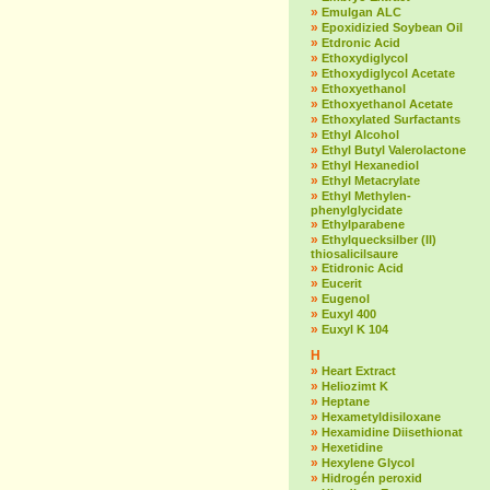
»
Emulgan ALC
»
Epoxidizied Soybean Oil
»
Etdronic Acid
»
Ethoxydiglycol
»
Ethoxydiglycol Acetate
»
Ethoxyethanol
»
Ethoxyethanol Acetate
»
Ethoxylated Surfactants
»
Ethyl Alcohol
»
Ethyl Butyl Valerolactone
»
Ethyl Hexanediol
»
Ethyl Metacrylate
»
Ethyl Methylen-
phenylglycidate
»
Ethylparabene
»
Ethylquecksilber (II)
thiosalicilsaure
»
Etidronic Acid
»
Eucerit
»
Eugenol
»
Euxyl 400
»
Euxyl K 104
H
»
Heart Extract
»
Heliozimt K
»
Heptane
»
Hexametyldisiloxane
»
Hexamidine Diisethionat
»
Hexetidine
»
Hexylene Glycol
»
Hidrogén peroxid