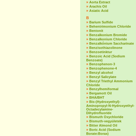
»
Aorta Extract
»
Arachis Oil
»
Asiatic Acid
B
»
Barium Sulfide
»
Behentrimonium Chloride
»
Bentonit
»
Benzalkonium Bromide
»
Benzalkonium Chloride
»
Benzalkónium Saccharinate
»
Benzisothiazolinone
»
Benzoetinktur
»
Benzoic Acid (Sodium
Benzoate)
»
Benzophenon-3
»
Benzophenone-4
»
Benzyl alcohol
»
Benzyl Salicylate
»
Benzyl Triethyl Ammonium
Chloride
»
Benzylhemiformal
»
Bergamott Oil
»
BHA/BHT
»
Bis-(Hydroxyethyl)-
Aminopropyl-N-Hydroxyethyl-
Octadecylamine-
Dihydrofluoride
»
Bismuth Oxychloride
»
Bismuth-vegyületek
»
Bitter Almond Oil
»
Boric Acid (Sodium
Borate:Borax)