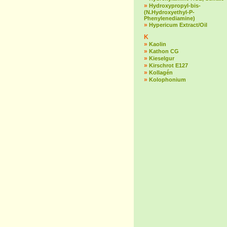
»
Hydroxypropyl-bis-
(N.Hydroxyethyl-P-
Phenylenediamine)
»
Hypericum Extract/Oil
K
»
Kaolin
»
Kathon CG
»
Kieselgur
»
Kirschrot E127
»
Kollagén
»
Kolophonium