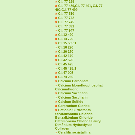
»
C.I. 77 289
»
C.I. 77 489,C.I. 77 491, C.I. 77
492,C.I. 77 499
»
C.I. 77 510
»
C.I. 77 742
»
C.I. 77 745
»
C.I. 77 891
»
C.I. 77 947
»
C.I.12 490
»
C.I.14 720
»
C.I.15 585:1
»
C.I.16 290
»
C.I.20 170
»
C.I.42 170
»
C.I.42 520
»
C.I.45 425
»
C.I.45 425:1
»
C.I.47 005
»
C.I.74 260
»
Calcium Carbonate
»
Calcium Monofluophosphat
Calciumfluorid
»
Calcium Saccharin
»
Calcium Saccharin
»
Calcium Sulfide
»
Carpronium Cloride
»
Cationic Surfactants
Stearalkonium Chloride
Benzalkónium Chloride
Cetrimónium Chloride Lauryl
Dimónium Hydroslysed
Collagen
»
Cera Microcristallina