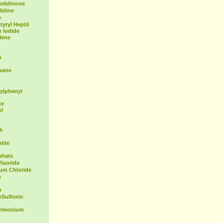
olidinone
idine
e
yryl Heptil
 Iodide
lene
m
exane
ylphenyl
te
yl
th
mide
phate
fluoride
ium Chloride
m
n
Sulfonic
rimonium