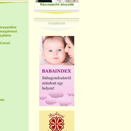
Ránctalanító készülék
ioxyaniline
dioxyphenol
zyliden-
Cresol
rin