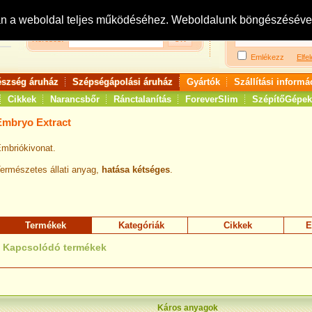
Bejelentkezés:
R
an a weboldal teljes működéséhez. Weboldalunk böngészésével 
Keresés:
Emlékezz
Elfel
észség áruház
Szépségápolási áruház
Gyártók
Szállítási informá
Cikkek
Narancsbőr
Ránctalanítás
ForeverSlim
SzépítőGépek
Embryo Extract
mbriókivonat.
ermészetes állati anyag,
hatása kétséges
.
Termékek
Kategóriák
Cikkek
E
Kapcsolódó termékek
Káros anyagok