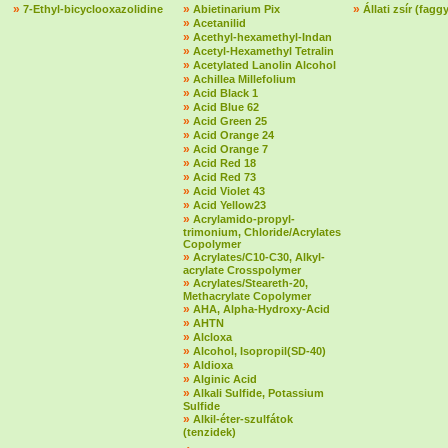
»
»
»
7-Ethyl-bicyclooxazolidine
Abietinarium Pix
Állati zsír (fagg
»
Acetanilid
»
Acethyl-hexamethyl-Indan
»
Acetyl-Hexamethyl Tetralin
»
Acetylated Lanolin Alcohol
»
Achillea Millefolium
»
Acid Black 1
»
Acid Blue 62
»
Acid Green 25
»
Acid Orange 24
»
Acid Orange 7
»
Acid Red 18
»
Acid Red 73
»
Acid Violet 43
»
Acid Yellow23
»
Acrylamido-propyl-
trimonium, Chloride/Acrylates
Copolymer
»
Acrylates/C10-C30, Alkyl-
acrylate Crosspolymer
»
Acrylates/Steareth-20,
Methacrylate Copolymer
»
AHA, Alpha-Hydroxy-Acid
»
AHTN
»
Alcloxa
»
Alcohol, Isopropil(SD-40)
»
Aldioxa
»
Alginic Acid
»
Alkali Sulfide, Potassium
Sulfide
»
Alkil-éter-szulfátok
(tenzidek)