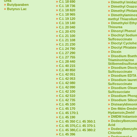
Urea
»
C.I. 18 690
»
Dimethyl Imidaz
»
Butylparaben
»
C.I. 18 736
»
Dimethyl Oxazol
»
Butyrus Lac
»
C.I. 18 820
»
Dimethyl Phtlat
»
C.I. 18 965
»
Dimethylaminost
»
C.I. 19 120
methyl Thiazolium
»
»
C.I. 19 140
Dimethylol Ethy
»
Thiourea
C.I. 20 040
»
Dinonyl Phenol
»
C.I. 20 470
»
Diochtyl Sodiu
»
C.I. 21 100
Sulfosuccinate
»
C.I. 21 108
»
Dioctyl Cycloh
»
C.I. 21 230
»
Dioctyl Phtalate
»
C.I. 24 790
»
Dioxin
»
C.I. 27 290
»
Disodium Bseth
»
C.I. 27 755
Triaminotriazine
»
C.I. 28 440
Stilbenedisulfona
»
C.I. 40 215
»
Disodium Dioct
»
C.I. 40 850
Sulfosuccinate
»
C.I. 42 051
»
Disodium EDTA
»
C.I. 42 053
»
Disodium laure
»
C.I. 42 080
Sulfosuccinate
»
C.I. 42 090
»
Disodium Olea
»
C.I. 42 100
Sulfosucciate
»
»
C.I. 42 510
Disodium Phos
»
»
C.I. 42 735
Disodium Silico
»
»
C.I. 45 100
Distearyldimon
»
»
C.I. 45 170
Dm-Mdm-Dmd
»
Hydantoin,Dmhf
C.I. 45 170:1
»
DMDM hidantoi
»
C.I. 45 190
»
Dodecylbenzene
»
C.I. 45 350 C.I. 45 350:1
Acid
»
C.I. 45 370,C.I. 45 370:1
»
Dodecylbenzylt
»
C.I. 45 380,C.I. 45 380:2
Chloride
»
C.I. 45 396
»
Dodoxynol-n