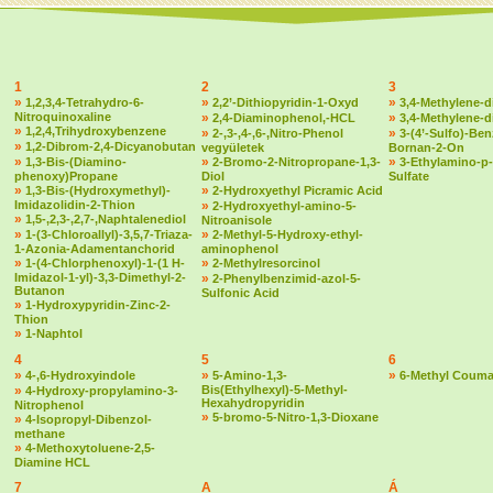
1
2
3
»
»
»
1,2,3,4-Tetrahydro-6-
2,2’-Dithiopyridin-1-Oxyd
3,4-Methylene-d
Nitroquinoxaline
»
»
2,4-Diaminophenol,-HCL
3,4-Methylene-
»
1,2,4,Trihydroxybenzene
»
»
2-,3-,4-,6-,Nitro-Phenol
3-(4’-Sulfo)-Ben
»
1,2-Dibrom-2,4-Dicyanobutan
vegyületek
Bornan-2-On
»
»
»
1,3-Bis-(Diamino-
2-Bromo-2-Nitropropane-1,3-
3-Ethylamino-p-
phenoxy)Propane
Diol
Sulfate
»
»
1,3-Bis-(Hydroxymethyl)-
2-Hydroxyethyl Picramic Acid
Imidazolidin-2-Thion
»
2-Hydroxyethyl-amino-5-
»
1,5-,2,3-,2,7-,Naphtalenediol
Nitroanisole
»
»
1-(3-Chloroallyl)-3,5,7-Triaza-
2-Methyl-5-Hydroxy-ethyl-
1-Azonia-Adamentanchorid
aminophenol
»
»
1-(4-Chlorphenoxyl)-1-(1 H-
2-Methylresorcinol
Imidazol-1-yl)-3,3-Dimethyl-2-
»
2-Phenylbenzimid-azol-5-
Butanon
Sulfonic Acid
»
1-Hydroxypyridin-Zinc-2-
Thion
»
1-Naphtol
4
5
6
»
»
»
4-,6-Hydroxyindole
5-Amino-1,3-
6-Methyl Couma
»
Bis(Ethylhexyl)-5-Methyl-
4-Hydroxy-propylamino-3-
Hexahydropyridin
Nitrophenol
»
5-bromo-5-Nitro-1,3-Dioxane
»
4-Isopropyl-Dibenzol-
methane
»
4-Methoxytoluene-2,5-
Diamine HCL
7
A
Á