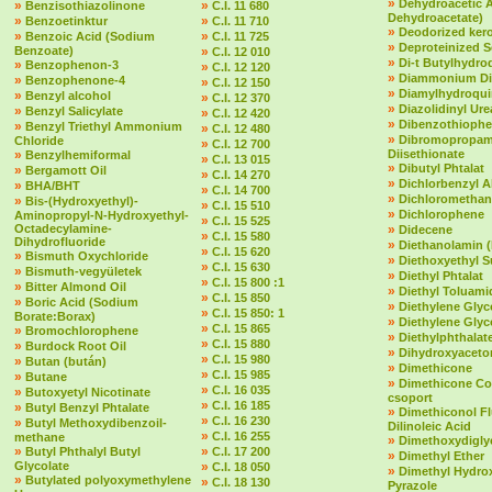
»
Dehydroacetic 
»
»
Benzisothiazolinone
C.I. 11 680
Dehydroacetate)
»
»
Benzoetinktur
C.I. 11 710
»
Deodorized ker
»
»
Benzoic Acid (Sodium
C.I. 11 725
»
Deproteinized 
Benzoate)
»
C.I. 12 010
»
Di-t Butylhydr
»
Benzophenon-3
»
C.I. 12 120
»
Diammonium Dit
»
Benzophenone-4
»
C.I. 12 150
»
Diamylhydroqu
»
Benzyl alcohol
»
C.I. 12 370
»
Diazolidinyl Ure
»
Benzyl Salicylate
»
C.I. 12 420
»
Dibenzothioph
»
Benzyl Triethyl Ammonium
»
C.I. 12 480
»
Dibromopropam
Chloride
»
C.I. 12 700
»
Diisethionate
Benzylhemiformal
»
C.I. 13 015
»
Dibutyl Phtalat
»
Bergamott Oil
»
C.I. 14 270
»
Dichlorbenzyl A
»
BHA/BHT
»
C.I. 14 700
»
Dichloromethan
»
Bis-(Hydroxyethyl)-
»
C.I. 15 510
»
Dichlorophene
Aminopropyl-N-Hydroxyethyl-
»
C.I. 15 525
Octadecylamine-
»
Didecene
»
C.I. 15 580
Dihydrofluoride
»
Diethanolamin 
»
C.I. 15 620
»
Bismuth Oxychloride
»
Diethoxyethyl S
»
C.I. 15 630
»
Bismuth-vegyületek
»
Diethyl Phtalat
»
C.I. 15 800 :1
»
Bitter Almond Oil
»
Diethyl Toluami
»
C.I. 15 850
»
Boric Acid (Sodium
»
Diethylene Glyc
»
C.I. 15 850: 1
Borate:Borax)
»
Diethylene Glyc
»
C.I. 15 865
»
Bromochlorophene
»
Diethylphthalate 
»
C.I. 15 880
»
Burdock Root Oil
»
Dihydroxyaceto
»
C.I. 15 980
»
Butan (bután)
»
Dimethicone
»
C.I. 15 985
»
Butane
»
Dimethicone Co
»
C.I. 16 035
»
Butoxyetyl Nicotinate
csoport
»
C.I. 16 185
»
Butyl Benzyl Phtalate
»
Dimethiconol F
»
C.I. 16 230
»
Butyl Methoxydibenzoil-
Dilinoleic Acid
»
C.I. 16 255
methane
»
Dimethoxydigly
»
»
Butyl Phthalyl Butyl
C.I. 17 200
»
Dimethyl Ether
Glycolate
»
C.I. 18 050
»
Dimethyl Hydro
»
Butylated polyoxymethylene
»
C.I. 18 130
Pyrazole