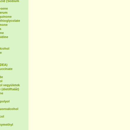
Acid (Sodium
osene
Serum
oquinone
hioglycolate
inone
a
ene
idine
lcohol
e
(DEA)
uccinate
de
ol
ol vegyületek
(dietilftalát)
ne
polyol
luoroalcohol
col
xymethyl