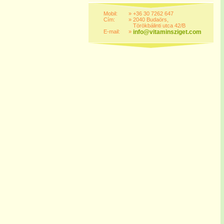
Mobil:
»
+36 30 7262 647
Cím:
»
2040 Budaörs,
Törökbálinti utca 42/B
E-mail:
»
info@vitaminsziget.com