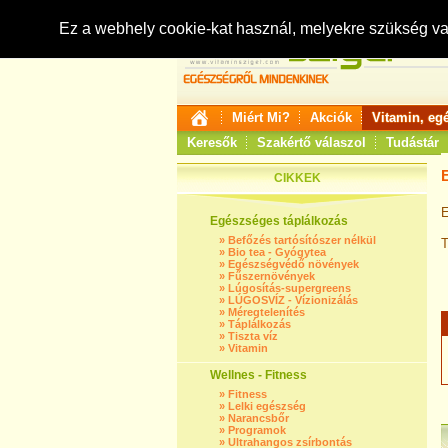
Ez a webhely cookie-kat használ, melyekre szükség v
Miért Mi?
Akciók
Vitamin, eg
Keresők
Szakértő válaszol
Tudástár
CIKKEK
E
Egészséges táplálkozás
»
Befőzés tartósítószer nélkül
T
»
Bio tea - Gyógytea
»
Egészségvédő növények
»
Fűszernövények
»
Lúgosítás-supergreens
»
LÚGOSVÍZ - Vízionizálás
»
Méregtelenítés
»
Táplálkozás
»
Tiszta víz
»
Vitamin
Wellnes - Fitness
»
Fitness
»
Lelki egészség
»
Narancsbőr
»
Programok
»
Ultrahangos zsírbontás