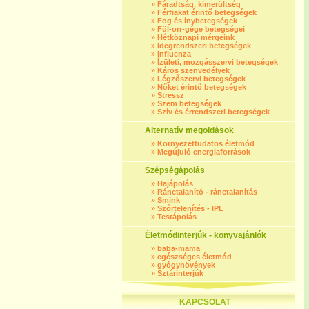
»
Fáradtság, kimerültség
»
Férfiakat érintő betegségek
»
Fog és ínybetegségek
»
Fül-orr-gége betegségei
»
Hétköznapi mérgeink
»
Idegrendszeri betegségek
»
Influenza
»
Ízületi, mozgásszervi betegségek
»
Káros szenvedélyek
»
Légzőszervi betegségek
»
Nőket érintő betegségek
»
Stressz
»
Szem betegségek
»
Szív és érrendszeri betegségek
Alternatív megoldások
»
Környezettudatos életmód
»
Megújuló energiaforrások
Szépségápolás
»
Hajápolás
»
Ránctalanító - ránctalanítás
»
Smink
»
Szőrtelenítés - IPL
»
Testápolás
Életmódinterjúk - könyvajánlók
»
baba-mama
»
egészséges életmód
»
gyógynövények
»
Sztárinterjúk
KAPCSOLAT