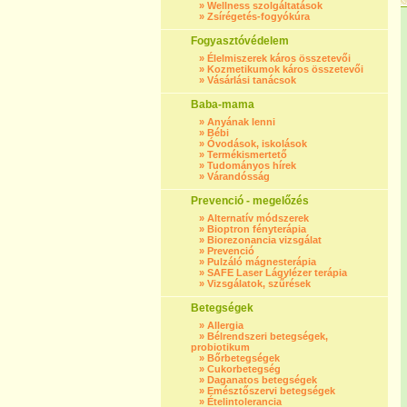
»
Wellness szolgáltatások
»
Zsírégetés-fogyókúra
Fogyasztóvédelem
»
Élelmiszerek káros összetevői
»
Kozmetikumok káros összetevői
»
Vásárlási tanácsok
Baba-mama
»
Anyának lenni
»
Bébi
»
Óvodások, iskolások
»
Termékismertető
»
Tudományos hírek
»
Várandósság
Prevenció - megelőzés
»
Alternatív módszerek
»
Bioptron fényterápia
»
Biorezonancia vizsgálat
»
Prevenció
»
Pulzáló mágnesterápia
»
SAFE Laser Lágylézer terápia
»
Vizsgálatok, szűrések
Betegségek
»
Allergia
»
Bélrendszeri betegségek,
probiotikum
»
Bőrbetegségek
»
Cukorbetegség
»
Daganatos betegségek
»
Emésztőszervi betegségek
»
Ételintolerancia