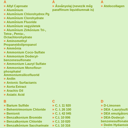
A
Á
A
»
»
»
Allyl Caproate
Ásványolaj (nevezik még
Atelocollagen
»
paraffinum liquidiumnak is)
Alumínium
»
Alumínium Chlorohydrex Pg
»
Alumínium Clorohydrate
»
Alumínium Fluoride
»
Alumínium vegyületek
»
Alumínium Zirkónium Tri-,
Tetra-, Penta-,
Octachlorohydrate
»
Aminomethyl
Propaneidol/propanol
»
Ammónia
»
Ammonium Coco-Sulfate
»
Ammonium Dodecyl-
benzenesulfonate
»
Ammonium Lauryl Sulfate
»
Ammonium Monoflour-
phosphate/
Ammoniumsilicofluorid
»
Anilin
»
Anionic Surfactants
»
Aorta Extract
»
Arachis Oil
»
Asiatic Acid
B
C
D
»
»
»
Barium Sulfide
C. I. 11 920
D-Limonen
»
»
»
Behentrimonium Chloride
C. I. 26 100
DEA -Laurylsulf
»
»
»
Bentonit
C. I. 42 045
DEA emulgátoro
»
»
»
Benzalkonium Bromide
C.I. 10 006
DEA-Dodecyl-
»
»
benzenesulfonate
Benzalkonium Chloride
C.I. 10 020
»
Dedm Hydantoin
»
»
Benzalkónium Saccharinate
C.I. 10 316