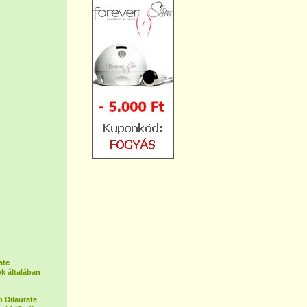
ate
k általában
 Dilaurate