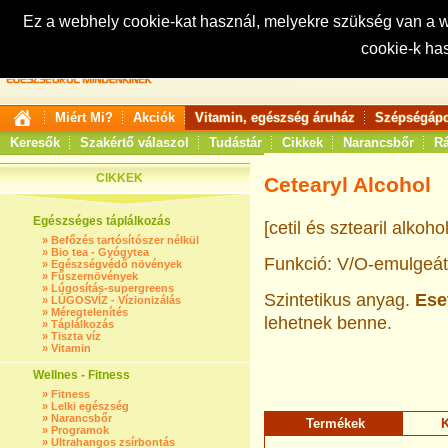
Ez a webhely cookie-kat használ, melyekre szükség van a
cookie-k ha
Keresés:
Miért Mi?
Akciók
Vitamin, egészség áruház
Szépségápo
Keresők
Szakértő válaszol
Tudástár
Cikkek
Narancsbőr
Rá
CIKKEK
Cetearyl Alcohol
Egészséges táplálkozás
[
cetil és sztearil alkoh
»
Befőzés tartósítószer nélkül
»
Bio tea - Gyógytea
Funkció: V/O-emulgeátor
»
Egészségvédő növények
»
Fűszernövények
»
Lúgosítás-supergreens
Szintetikus anyag.
Ese
»
LÚGOSVÍZ - Vízionizálás
»
Méregtelenítés
lehetnek benne.
»
Táplálkozás
»
Tiszta víz
»
Vitamin
Wellnes - Fitness
»
Fitness
»
Lelki egészség
»
Narancsbőr
Termékek
K
»
Programok
»
Ultrahangos zsírbontás