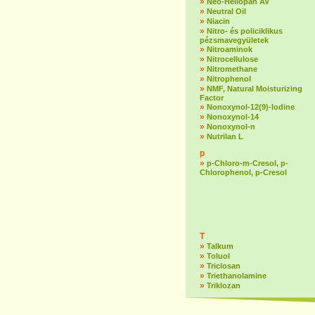
»
Neo-Heliopan AV
»
Neutral Oil
»
Niacin
»
Nitro- és policiklikus
pézsmavegyületek
»
Nitroaminok
»
Nitrocellulose
»
Nitromethane
»
Nitrophenol
»
NMF, Natural Moisturizing
Factor
»
Nonoxynol-12(9)-lodine
»
Nonoxynol-14
»
Nonoxynol-n
»
Nutrilan L
p
»
p-Chloro-m-Cresol, p-
Chlorophenol, p-Cresol
T
»
Talkum
»
Toluol
»
Triclosan
»
Triethanolamine
»
Triklozan