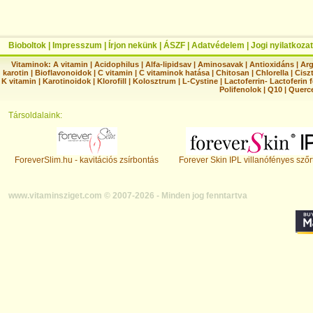
Bioboltok
|
Impresszum
|
Írjon nekünk
|
ÁSZF
|
Adatvédelem
|
Jogi nyilatkozat
Vitaminok:
A vitamin
|
Acidophilus
|
Alfa-lipidsav
|
Aminosavak
|
Antioxidáns
|
Arg
karotin
|
Bioflavonoidok
|
C vitamin
|
C vitaminok hatása
|
Chitosan
|
Chlorella
|
Ciszt
K vitamin
|
Karotinoidok
|
Klorofill
|
Kolosztrum
|
L-Cystine
|
Lactoferrin- Lactoferin 
Polifenolok
|
Q10
|
Querc
Társoldalaink:
ForeverSlim.hu - kavitációs zsírbontás
Forever Skin IPL villanófényes szőr
www.vitaminsziget.com © 2007-2026 - Minden jog fenntartva