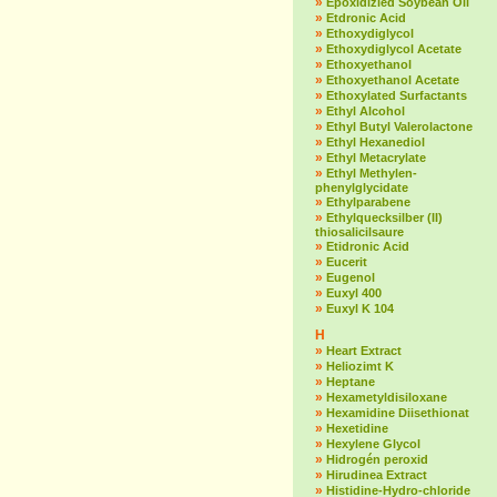
»
Epoxidizied Soybean Oil
»
Etdronic Acid
»
Ethoxydiglycol
»
Ethoxydiglycol Acetate
»
Ethoxyethanol
»
Ethoxyethanol Acetate
»
Ethoxylated Surfactants
»
Ethyl Alcohol
»
Ethyl Butyl Valerolactone
»
Ethyl Hexanediol
»
Ethyl Metacrylate
»
Ethyl Methylen-
phenylglycidate
»
Ethylparabene
»
Ethylquecksilber (II)
thiosalicilsaure
»
Etidronic Acid
»
Eucerit
»
Eugenol
»
Euxyl 400
»
Euxyl K 104
H
»
Heart Extract
»
Heliozimt K
»
Heptane
»
Hexametyldisiloxane
»
Hexamidine Diisethionat
»
Hexetidine
»
Hexylene Glycol
»
Hidrogén peroxid
»
Hirudinea Extract
»
Histidine-Hydro-chloride