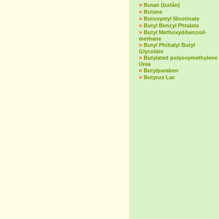
»
Butan (bután)
»
Butane
»
Butoxyetyl Nicotinate
»
Butyl Benzyl Phtalate
»
Butyl Methoxydibenzoil-
methane
»
Butyl Phthalyl Butyl
Glycolate
»
Butylated polyoxymethylene
Urea
»
Butylparaben
»
Butyrus Lac