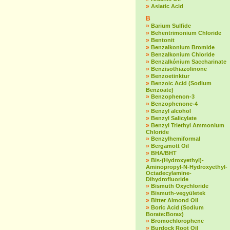
»
Asiatic Acid
B
»
Barium Sulfide
»
Behentrimonium Chloride
»
Bentonit
»
Benzalkonium Bromide
»
Benzalkonium Chloride
»
Benzalkónium Saccharinate
»
Benzisothiazolinone
»
Benzoetinktur
»
Benzoic Acid (Sodium
Benzoate)
»
Benzophenon-3
»
Benzophenone-4
»
Benzyl alcohol
»
Benzyl Salicylate
»
Benzyl Triethyl Ammonium
Chloride
»
Benzylhemiformal
»
Bergamott Oil
»
BHA/BHT
»
Bis-(Hydroxyethyl)-
Aminopropyl-N-Hydroxyethyl-
Octadecylamine-
Dihydrofluoride
»
Bismuth Oxychloride
»
Bismuth-vegyületek
»
Bitter Almond Oil
»
Boric Acid (Sodium
Borate:Borax)
»
Bromochlorophene
»
Burdock Root Oil