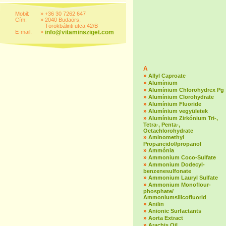
Mobil:
»
+36 30 7262 647
Cím:
»
2040 Budaörs,
Törökbálinti utca 42/B
E-mail:
»
info@vitaminsziget.com
A
»
Allyl Caproate
»
Alumínium
»
Alumínium Chlorohydrex Pg
»
Alumínium Clorohydrate
»
Alumínium Fluoride
»
Alumínium vegyületek
»
Alumínium Zirkónium Tri-,
Tetra-, Penta-,
Octachlorohydrate
»
Aminomethyl
Propaneidol/propanol
»
Ammónia
»
Ammonium Coco-Sulfate
»
Ammonium Dodecyl-
benzenesulfonate
»
Ammonium Lauryl Sulfate
»
Ammonium Monoflour-
phosphate/
Ammoniumsilicofluorid
»
Anilin
»
Anionic Surfactants
»
Aorta Extract
»
Arachis Oil