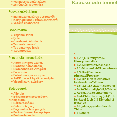
Kapcsolódó termé
»
Wellness szolgáltatások
»
Zsírégetés-fogyókúra
Fogyasztóvédelem
»
Élelmiszerek káros összetevői
»
Kozmetikumok káros összetevői
»
Vásárlási tanácsok
Baba-mama
»
Anyának lenni
»
Bébi
»
Óvodások, iskolások
»
Termékismertető
»
Tudományos hírek
»
Várandósság
1
Prevenció - megelőzés
»
1,2,3,4-Tetrahydro-6-
Nitroquinoxaline
»
Alternatív módszerek
»
1,2,4,Trihydroxybenzene
»
Bioptron fényterápia
»
1,2-Dibrom-2,4-Dicyanobuta
»
Biorezonancia vizsgálat
»
»
Prevenció
1,3-Bis-(Diamino-
»
Pulzáló mágnesterápia
phenoxy)Propane
»
SAFE Laser Lágylézer terápia
»
1,3-Bis-(Hydroxymethyl)-
»
Vizsgálatok, szűrések
Imidazolidin-2-Thion
»
1,5-,2,3-,2,7-,Naphtalenediol
Betegségek
»
1-(3-Chloroallyl)-3,5,7-Triaza-
1-Azonia-Adamentanchorid
»
Allergia
»
1-(4-Chlorphenoxyl)-1-(1 H-
»
Bélrendszeri betegségek,
Imidazol-1-yl)-3,3-Dimethyl-2-
probiotikum
Butanon
»
Bőrbetegségek
»
»
Cukorbetegség
1-Hydroxypyridin-Zinc-2-
»
Daganatos betegségek
Thion
»
Emésztőszervi betegségek
»
1-Naphtol
»
Ételintolerancia