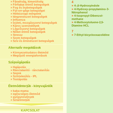
»
Fáradtság, kimerültség
4
»
Férfiakat érintő betegségek
»
4-,6-Hydroxyindole
»
Fog és ínybetegségek
»
4-Hydroxy-propylamino-3-
»
Fül-orr-gége betegségei
Nitrophenol
»
Hétköznapi mérgeink
»
4-Isopropyl-Dibenzol-
»
Idegrendszeri betegségek
methane
»
Influenza
»
4-Methoxytoluene-2,5-
»
Ízületi, mozgásszervi betegségek
Diamine HCL
»
Káros szenvedélyek
»
Légzőszervi betegségek
7
»
Nőket érintő betegségek
»
»
Stressz
7-Ethyl-bicyclooxazolidine
»
Szem betegségek
»
Szív és érrendszeri betegségek
Alternatív megoldások
»
Környezettudatos életmód
»
Megújuló energiaforrások
Szépségápolás
»
Hajápolás
»
Ránctalanító - ránctalanítás
»
Smink
»
Szőrtelenítés - IPL
»
Testápolás
Életmódinterjúk - könyvajánlók
»
baba-mama
»
egészséges életmód
»
gyógynövények
»
Sztárinterjúk
KAPCSOLAT