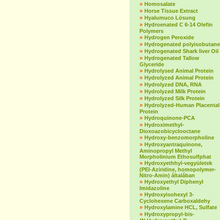
»
Homosalate
»
Horse Tissue Extract
»
Hyalumuco Lösung
»
Hydroenated C 6-14 Olefin
Polymers
»
Hydrogen Peroxide
»
Hydrogenated polyisobutane
»
Hydrogenated Shark liver Oil
»
Hydrogenated Tallow
Glyceride
»
Hydrolysed Animal Protein
»
Hydrolyzed Animal Protein
»
Hydrolyzed DNA, RNA
»
Hydrolyzed Milk Protein
»
Hydrolyzed Silk Protein
»
Hydrolyzed-Human Placental
Protein
»
Hydroquinone-PCA
»
Hydroximethyl-
Dioxoazobicyclooctane
»
Hydroxy-benzomorpholine
»
Hydroxyantraquinone,
Aminopropyl Methyl
Morpholinium Ethosulfphat
»
Hydroxyethhyl-vegyületek
(PEI-Aziridine, homopolymer-
Nitro-Amin) általában
»
Hydroxyethyl Diphenyl
Imidazoline
»
Hydroxyisohexyl 3-
Cyclohexene Carboxaldehy
»
Hydroxylamine HCL, Sulfate
»
Hydroxypropyl-bis-