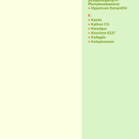
(N.Hydroxyethyl-P-
Phenylenediamine)
»
Hypericum Extract/Oil
K
»
Kaolin
»
Kathon CG
»
Kieselgur
»
Kirschrot E127
»
Kollagén
»
Kolophonium