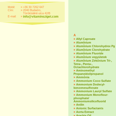
Mobil:
»
+36 30 7262 647
Cím:
»
2040 Budaörs,
Törökbálinti utca 42/B
E-mail:
»
info@vitaminsziget.com
A
»
Allyl Caproate
»
Alumínium
»
Alumínium Chlorohydrex Pg
»
Alumínium Clorohydrate
»
Alumínium Fluoride
»
Alumínium vegyületek
»
Alumínium Zirkónium Tri-,
Tetra-, Penta-,
Octachlorohydrate
»
Aminomethyl
Propaneidol/propanol
»
Ammónia
»
Ammonium Coco-Sulfate
»
Ammonium Dodecyl-
benzenesulfonate
»
Ammonium Lauryl Sulfate
»
Ammonium Monoflour-
phosphate/
Ammoniumsilicofluorid
»
Anilin
»
Anionic Surfactants
»
Aorta Extract
»
Arachis Oil