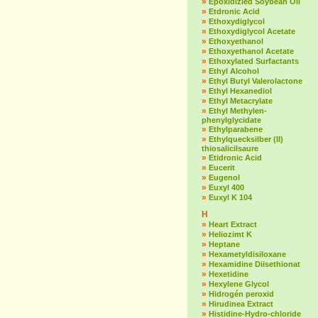
»
Epoxidizied Soybean Oil
»
Etdronic Acid
»
Ethoxydiglycol
»
Ethoxydiglycol Acetate
»
Ethoxyethanol
»
Ethoxyethanol Acetate
»
Ethoxylated Surfactants
»
Ethyl Alcohol
»
Ethyl Butyl Valerolactone
»
Ethyl Hexanediol
»
Ethyl Metacrylate
»
Ethyl Methylen-
phenylglycidate
»
Ethylparabene
»
Ethylquecksilber (II)
thiosalicilsaure
»
Etidronic Acid
»
Eucerit
»
Eugenol
»
Euxyl 400
»
Euxyl K 104
H
»
Heart Extract
»
Heliozimt K
»
Heptane
»
Hexametyldisiloxane
»
Hexamidine Diisethionat
»
Hexetidine
»
Hexylene Glycol
»
Hidrogén peroxid
»
Hirudinea Extract
»
Histidine-Hydro-chloride