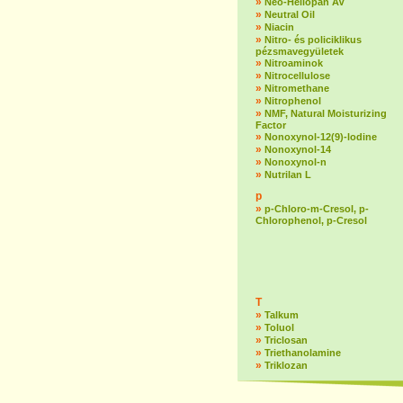
»
Neo-Heliopan AV
»
Neutral Oil
»
Niacin
»
Nitro- és policiklikus
pézsmavegyületek
»
Nitroaminok
»
Nitrocellulose
»
Nitromethane
»
Nitrophenol
»
NMF, Natural Moisturizing
Factor
»
Nonoxynol-12(9)-lodine
»
Nonoxynol-14
»
Nonoxynol-n
»
Nutrilan L
p
»
p-Chloro-m-Cresol, p-
Chlorophenol, p-Cresol
T
»
Talkum
»
Toluol
»
Triclosan
»
Triethanolamine
»
Triklozan