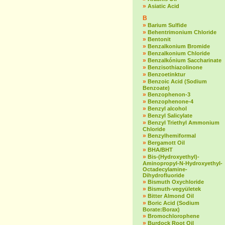
»
Asiatic Acid
B
»
Barium Sulfide
»
Behentrimonium Chloride
»
Bentonit
»
Benzalkonium Bromide
»
Benzalkonium Chloride
»
Benzalkónium Saccharinate
»
Benzisothiazolinone
»
Benzoetinktur
»
Benzoic Acid (Sodium
Benzoate)
»
Benzophenon-3
»
Benzophenone-4
»
Benzyl alcohol
»
Benzyl Salicylate
»
Benzyl Triethyl Ammonium
Chloride
»
Benzylhemiformal
»
Bergamott Oil
»
BHA/BHT
»
Bis-(Hydroxyethyl)-
Aminopropyl-N-Hydroxyethyl-
Octadecylamine-
Dihydrofluoride
»
Bismuth Oxychloride
»
Bismuth-vegyületek
»
Bitter Almond Oil
»
Boric Acid (Sodium
Borate:Borax)
»
Bromochlorophene
»
Burdock Root Oil