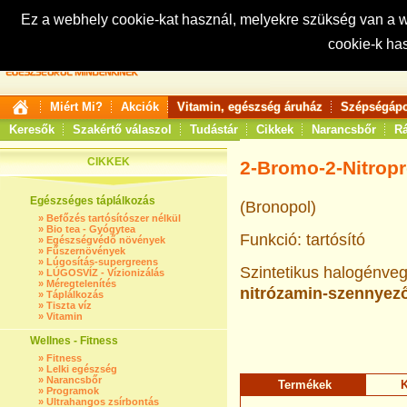
Ez a webhely cookie-kat használ, melyekre szükség van a
cookie-k ha
Keresés:
Miért Mi?
Akciók
Vitamin, egészség áruház
Szépségápo
Keresők
Szakértő válaszol
Tudástár
Cikkek
Narancsbőr
Rá
CIKKEK
2-Bromo-2-Nitropr
Egészséges táplálkozás
(Bronopol)
»
Befőzés tartósítószer nélkül
»
Bio tea - Gyógytea
Funkció: tartósító
»
Egészségvédő növények
»
Fűszernövények
»
Lúgosítás-supergreens
Szintetikus halogénveg
»
LÚGOSVÍZ - Vízionizálás
»
Méregtelenítés
nitrózamin-szennyező
»
Táplálkozás
»
Tiszta víz
»
Vitamin
Wellnes - Fitness
»
Fitness
»
Lelki egészség
»
Narancsbőr
Termékek
K
»
Programok
»
Ultrahangos zsírbontás