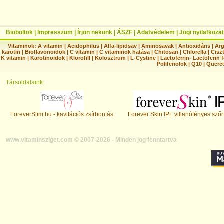
Bioboltok
|
Impresszum
|
Írjon nekünk
|
ÁSZF
|
Adatvédelem
|
Jogi nyilatkozat
Vitaminok:
A vitamin
|
Acidophilus
|
Alfa-lipidsav
|
Aminosavak
|
Antioxidáns
|
Arg
karotin
|
Bioflavonoidok
|
C vitamin
|
C vitaminok hatása
|
Chitosan
|
Chlorella
|
Ciszt
K vitamin
|
Karotinoidok
|
Klorofill
|
Kolosztrum
|
L-Cystine
|
Lactoferrin- Lactoferin 
Polifenolok
|
Q10
|
Querc
Társoldalaink:
ForeverSlim.hu - kavitációs zsírbontás
Forever Skin IPL villanófényes szőr
www.vitaminsziget.com © 2007-2026 - Minden jog fenntartva