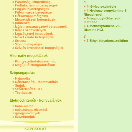
»
Fáradtság, kimerültség
4
»
Férfiakat érintő betegségek
»
4-,6-Hydroxyindole
»
Fog és ínybetegségek
»
4-Hydroxy-propylamino-3-
»
Fül-orr-gége betegségei
Nitrophenol
»
Hétköznapi mérgeink
»
4-Isopropyl-Dibenzol-
»
Idegrendszeri betegségek
methane
»
Influenza
»
4-Methoxytoluene-2,5-
»
Ízületi, mozgásszervi betegségek
Diamine HCL
»
Káros szenvedélyek
»
Légzőszervi betegségek
7
»
Nőket érintő betegségek
»
»
Stressz
7-Ethyl-bicyclooxazolidine
»
Szem betegségek
»
Szív és érrendszeri betegségek
Alternatív megoldások
»
Környezettudatos életmód
»
Megújuló energiaforrások
Szépségápolás
»
Hajápolás
»
Ránctalanító - ránctalanítás
»
Smink
»
Szőrtelenítés - IPL
»
Testápolás
Életmódinterjúk - könyvajánlók
»
baba-mama
»
egészséges életmód
»
gyógynövények
»
Sztárinterjúk
KAPCSOLAT