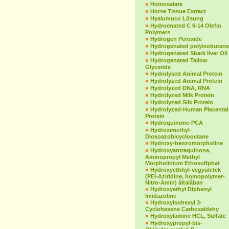
»
Homosalate
»
Horse Tissue Extract
»
Hyalumuco Lösung
»
Hydroenated C 6-14 Olefin
Polymers
»
Hydrogen Peroxide
»
Hydrogenated polyisobutane
»
Hydrogenated Shark liver Oil
»
Hydrogenated Tallow
Glyceride
»
Hydrolysed Animal Protein
»
Hydrolyzed Animal Protein
»
Hydrolyzed DNA, RNA
»
Hydrolyzed Milk Protein
»
Hydrolyzed Silk Protein
»
Hydrolyzed-Human Placental
Protein
»
Hydroquinone-PCA
»
Hydroximethyl-
Dioxoazobicyclooctane
»
Hydroxy-benzomorpholine
»
Hydroxyantraquinone,
Aminopropyl Methyl
Morpholinium Ethosulfphat
»
Hydroxyethhyl-vegyületek
(PEI-Aziridine, homopolymer-
Nitro-Amin) általában
»
Hydroxyethyl Diphenyl
Imidazoline
»
Hydroxyisohexyl 3-
Cyclohexene Carboxaldehy
»
Hydroxylamine HCL, Sulfate
»
Hydroxypropyl-bis-