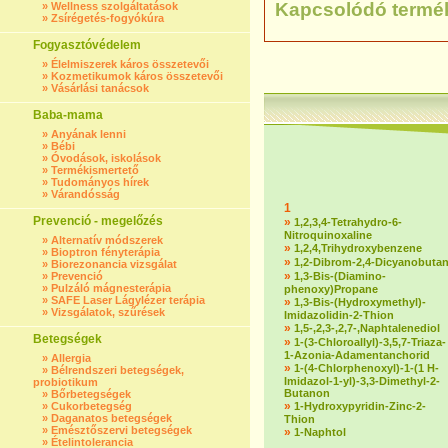
Kapcsolódó termé
»
Wellness szolgáltatások
»
Zsírégetés-fogyókúra
Fogyasztóvédelem
»
Élelmiszerek káros összetevői
»
Kozmetikumok káros összetevői
»
Vásárlási tanácsok
Baba-mama
»
Anyának lenni
»
Bébi
»
Óvodások, iskolások
»
Termékismertető
»
Tudományos hírek
»
Várandósság
1
Prevenció - megelőzés
»
1,2,3,4-Tetrahydro-6-
Nitroquinoxaline
»
Alternatív módszerek
»
1,2,4,Trihydroxybenzene
»
Bioptron fényterápia
»
1,2-Dibrom-2,4-Dicyanobuta
»
Biorezonancia vizsgálat
»
»
Prevenció
1,3-Bis-(Diamino-
»
Pulzáló mágnesterápia
phenoxy)Propane
»
SAFE Laser Lágylézer terápia
»
1,3-Bis-(Hydroxymethyl)-
»
Vizsgálatok, szűrések
Imidazolidin-2-Thion
»
1,5-,2,3-,2,7-,Naphtalenediol
Betegségek
»
1-(3-Chloroallyl)-3,5,7-Triaza-
1-Azonia-Adamentanchorid
»
Allergia
»
1-(4-Chlorphenoxyl)-1-(1 H-
»
Bélrendszeri betegségek,
Imidazol-1-yl)-3,3-Dimethyl-2-
probiotikum
Butanon
»
Bőrbetegségek
»
»
Cukorbetegség
1-Hydroxypyridin-Zinc-2-
»
Daganatos betegségek
Thion
»
Emésztőszervi betegségek
»
1-Naphtol
»
Ételintolerancia