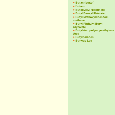
»
Butan (bután)
»
Butane
»
Butoxyetyl Nicotinate
»
Butyl Benzyl Phtalate
»
Butyl Methoxydibenzoil-
methane
»
Butyl Phthalyl Butyl
Glycolate
»
Butylated polyoxymethylene
Urea
»
Butylparaben
»
Butyrus Lac