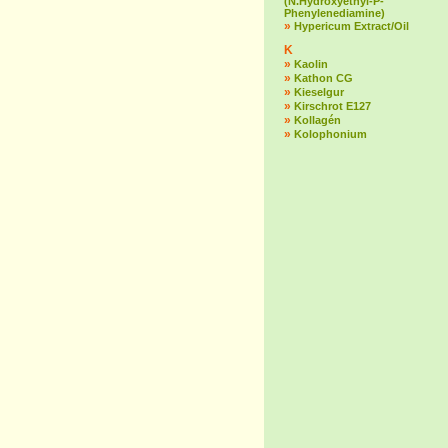
(N.Hydroxyethyl-P-
Phenylenediamine)
»
Hypericum Extract/Oil
K
»
Kaolin
»
Kathon CG
»
Kieselgur
»
Kirschrot E127
»
Kollagén
»
Kolophonium