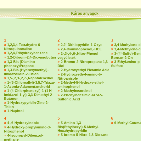
Káros anyagok
1
2
3
»
»
»
1,2,3,4-Tetrahydro-6-
2,2’-Dithiopyridin-1-Oxyd
3,4-Methylene-d
Nitroquinoxaline
»
»
2,4-Diaminophenol,-HCL
3,4-Methylene-
»
1,2,4,Trihydroxybenzene
»
»
2-,3-,4-,6-,Nitro-Phenol
3-(4’-Sulfo)-Ben
»
1,2-Dibrom-2,4-Dicyanobutan
vegyületek
Bornan-2-On
»
»
»
1,3-Bis-(Diamino-
2-Bromo-2-Nitropropane-1,3-
3-Ethylamino-p-
phenoxy)Propane
Diol
Sulfate
»
»
1,3-Bis-(Hydroxymethyl)-
2-Hydroxyethyl Picramic Acid
Imidazolidin-2-Thion
»
2-Hydroxyethyl-amino-5-
»
1,5-,2,3-,2,7-,Naphtalenediol
Nitroanisole
»
»
1-(3-Chloroallyl)-3,5,7-Triaza-
2-Methyl-5-Hydroxy-ethyl-
1-Azonia-Adamentanchorid
aminophenol
»
»
1-(4-Chlorphenoxyl)-1-(1 H-
2-Methylresorcinol
Imidazol-1-yl)-3,3-Dimethyl-2-
»
2-Phenylbenzimid-azol-5-
Butanon
Sulfonic Acid
»
1-Hydroxypyridin-Zinc-2-
Thion
»
1-Naphtol
4
5
6
»
»
»
4-,6-Hydroxyindole
5-Amino-1,3-
6-Methyl Couma
»
Bis(Ethylhexyl)-5-Methyl-
4-Hydroxy-propylamino-3-
Hexahydropyridin
Nitrophenol
»
5-bromo-5-Nitro-1,3-Dioxane
»
4-Isopropyl-Dibenzol-
methane