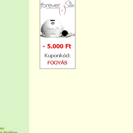
ate
k általában