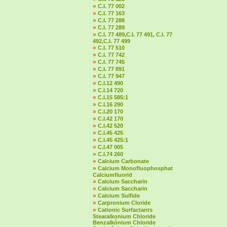
»
C.I. 77 002
»
C.I. 77 163
»
C.I. 77 288
»
C.I. 77 289
»
C.I. 77 489,C.I. 77 491, C.I. 77
492,C.I. 77 499
»
C.I. 77 510
»
C.I. 77 742
»
C.I. 77 745
»
C.I. 77 891
»
C.I. 77 947
»
C.I.12 490
»
C.I.14 720
»
C.I.15 585:1
»
C.I.16 290
»
C.I.20 170
»
C.I.42 170
»
C.I.42 520
»
C.I.45 425
»
C.I.45 425:1
»
C.I.47 005
»
C.I.74 260
»
Calcium Carbonate
»
Calcium Monofluophosphat
Calciumfluorid
»
Calcium Saccharin
»
Calcium Saccharin
»
Calcium Sulfide
»
Carpronium Cloride
»
Cationic Surfactants
Stearalkonium Chloride
Benzalkónium Chloride