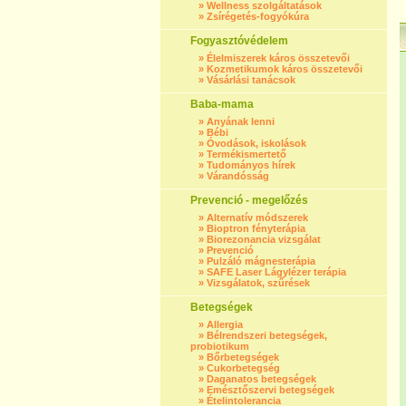
»
Wellness szolgáltatások
»
Zsírégetés-fogyókúra
Fogyasztóvédelem
»
Élelmiszerek káros összetevői
»
Kozmetikumok káros összetevői
»
Vásárlási tanácsok
Baba-mama
»
Anyának lenni
»
Bébi
»
Óvodások, iskolások
»
Termékismertető
»
Tudományos hírek
»
Várandósság
Prevenció - megelőzés
»
Alternatív módszerek
»
Bioptron fényterápia
»
Biorezonancia vizsgálat
»
Prevenció
»
Pulzáló mágnesterápia
»
SAFE Laser Lágylézer terápia
»
Vizsgálatok, szűrések
Betegségek
»
Allergia
»
Bélrendszeri betegségek,
probiotikum
»
Bőrbetegségek
»
Cukorbetegség
»
Daganatos betegségek
»
Emésztőszervi betegségek
»
Ételintolerancia