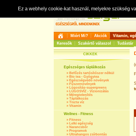
Ez a webhely cookie-kat használ, melyekre szükség v
Miért Mi?
Akciók
Vitamin, eg
Keresők
Szakértő válaszol
Tudástár
CIKKEK
(
Egészséges táplálkozás
»
Befőzés tartósítószer nélkül
F
»
Bio tea - Gyógytea
»
Egészségvédő növények
S
»
Fűszernövények
»
Lúgosítás-supergreens
t
»
LÚGOSVÍZ - Vízionizálás
»
Méregtelenítés
»
Táplálkozás
»
Tiszta víz
»
Vitamin
Wellnes - Fitness
»
Fitness
»
Lelki egészség
»
Narancsbőr
»
Programok
»
Ultrahangos zsírbontás