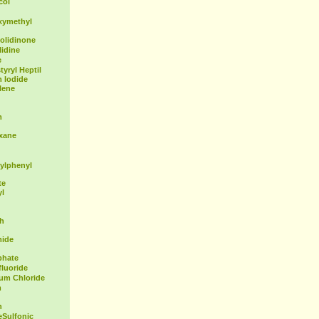
col
xymethyl
olidinone
idine
e
yryl Heptil
 Iodide
lene
m
exane
ylphenyl
te
yl
th
mide
phate
fluoride
ium Chloride
m
n
Sulfonic