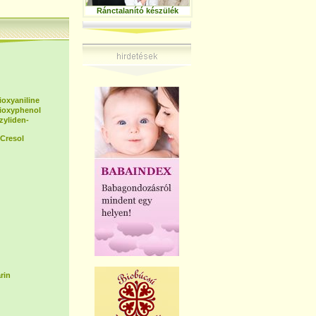
Ránctalanító készülék
ioxyaniline
dioxyphenol
zyliden-
Cresol
rin