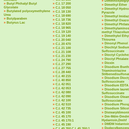
»
Dimethoxydigly
»
»
Butyl Phthalyl Butyl
C.I. 17 200
»
Dimethyl Ether
Glycolate
»
C.I. 18 050
»
Dimethyl Hydro
»
Butylated polyoxymethylene
»
C.I. 18 130
Pyrazole
Urea
»
C.I. 18 690
»
Dimethyl Imidaz
»
Butylparaben
»
C.I. 18 736
»
Dimethyl Oxazol
»
Butyrus Lac
»
C.I. 18 820
»
Dimethyl Phtlat
»
C.I. 18 965
»
Dimethylaminost
»
C.I. 19 120
methyl Thiazolium
»
»
C.I. 19 140
Dimethylol Ethy
»
Thiourea
C.I. 20 040
»
Dinonyl Phenol
»
C.I. 20 470
»
Diochtyl Sodiu
»
C.I. 21 100
Sulfosuccinate
»
C.I. 21 108
»
Dioctyl Cycloh
»
C.I. 21 230
»
Dioctyl Phtalate
»
C.I. 24 790
»
Dioxin
»
C.I. 27 290
»
Disodium Bseth
»
C.I. 27 755
Triaminotriazine
»
C.I. 28 440
Stilbenedisulfona
»
C.I. 40 215
»
Disodium Dioct
»
C.I. 40 850
Sulfosuccinate
»
C.I. 42 051
»
Disodium EDTA
»
C.I. 42 053
»
Disodium laure
»
C.I. 42 080
Sulfosuccinate
»
C.I. 42 090
»
Disodium Olea
»
C.I. 42 100
Sulfosucciate
»
»
C.I. 42 510
Disodium Phos
»
»
C.I. 42 735
Disodium Silico
»
»
C.I. 45 100
Distearyldimon
»
»
C.I. 45 170
Dm-Mdm-Dmd
»
Hydantoin,Dmhf
C.I. 45 170:1
»
DMDM hidantoi
»
C.I. 45 190
»
Dodecylbenzene
»
C.I. 45 350 C.I. 45 350:1