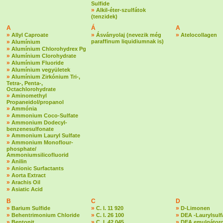
Sulfide
»
Alkil-éter-szulfátok
(tenzidek)
A
Á
A
»
»
»
Allyl Caproate
Ásványolaj (nevezik még
Atelocollagen
»
paraffinum liquidiumnak is)
Alumínium
»
Alumínium Chlorohydrex Pg
»
Alumínium Clorohydrate
»
Alumínium Fluoride
»
Alumínium vegyületek
»
Alumínium Zirkónium Tri-,
Tetra-, Penta-,
Octachlorohydrate
»
Aminomethyl
Propaneidol/propanol
»
Ammónia
»
Ammonium Coco-Sulfate
»
Ammonium Dodecyl-
benzenesulfonate
»
Ammonium Lauryl Sulfate
»
Ammonium Monoflour-
phosphate/
Ammoniumsilicofluorid
»
Anilin
»
Anionic Surfactants
»
Aorta Extract
»
Arachis Oil
»
Asiatic Acid
B
C
D
»
»
»
Barium Sulfide
C. I. 11 920
D-Limonen
»
»
»
Behentrimonium Chloride
C. I. 26 100
DEA -Laurylsulf
»
»
»
Bentonit
C. I. 42 045
DEA emulgátoro