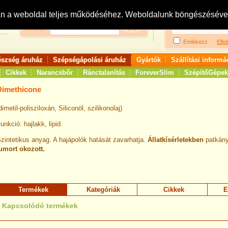
Bejelentkezés:
R
an a weboldal teljes működéséhez. Weboldalunk böngészésével 
Keresés:
Emlékezz
Elfel
észség áruház
Szépségápolási áruház
Gyártók
Szállítási informá
Cikkek
Narancsbőr
Ránctalanítás
ForeverSlim
SzépítőGépek
Dimethicone
dimetil-polisziloxán, Siliconöl, szilikonolaj)
unkció: hajlakk, lipid.
zintetikus anyag. A hajápolók hatását zavarhatja.
Állatkísérletekben
patkány
umort okozott.
Termékek
Kategóriák
Cikkek
E
Kapcsolódó termékek