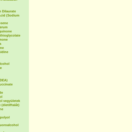
 Dilaurate
Acid (Sodium
osene
Serum
oquinone
hioglycolate
inone
a
ene
idine
lcohol
e
(DEA)
uccinate
de
ol
ol vegyületek
(dietilftalát)
ne
polyol
luoroalcohol