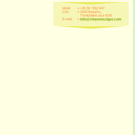
Mobil:
»
+36 30 7262 647
Cím:
»
2040 Budaörs,
Törökbálinti utca 42/B
E-mail:
»
info@vitaminsziget.com