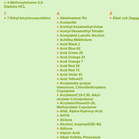
»
4-Methoxytoluene-2,5-
Diamine HCL
7
A
Á
»
»
»
7-Ethyl-bicyclooxazolidine
Abietinarium Pix
Állati zsír (fagg
»
Acetanilid
»
Acethyl-hexamethyl-Indan
»
Acetyl-Hexamethyl Tetralin
»
Acetylated Lanolin Alcohol
»
Achillea Millefolium
»
Acid Black 1
»
Acid Blue 62
»
Acid Green 25
»
Acid Orange 24
»
Acid Orange 7
»
Acid Red 18
»
Acid Red 73
»
Acid Violet 43
»
Acid Yellow23
»
Acrylamido-propyl-
trimonium, Chloride/Acrylates
Copolymer
»
Acrylates/C10-C30, Alkyl-
acrylate Crosspolymer
»
Acrylates/Steareth-20,
Methacrylate Copolymer
»
AHA, Alpha-Hydroxy-Acid
»
AHTN
»
Alcloxa
»
Alcohol, Isopropil(SD-40)
»
Aldioxa
»
Alginic Acid
»
Alkali Sulfide, Potassium