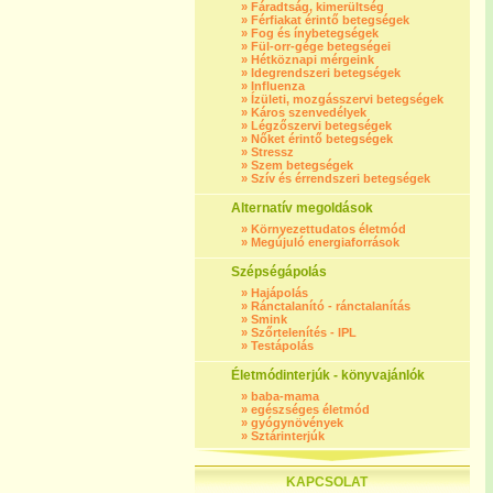
»
Fáradtság, kimerültség
»
Férfiakat érintő betegségek
»
Fog és ínybetegségek
»
Fül-orr-gége betegségei
»
Hétköznapi mérgeink
»
Idegrendszeri betegségek
»
Influenza
»
Ízületi, mozgásszervi betegségek
»
Káros szenvedélyek
»
Légzőszervi betegségek
»
Nőket érintő betegségek
»
Stressz
»
Szem betegségek
»
Szív és érrendszeri betegségek
Alternatív megoldások
»
Környezettudatos életmód
»
Megújuló energiaforrások
Szépségápolás
»
Hajápolás
»
Ránctalanító - ránctalanítás
»
Smink
»
Szőrtelenítés - IPL
»
Testápolás
Életmódinterjúk - könyvajánlók
»
baba-mama
»
egészséges életmód
»
gyógynövények
»
Sztárinterjúk
KAPCSOLAT