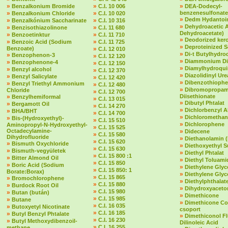
»
»
»
Benzalkonium Bromide
C.I. 10 006
DEA-Dodecyl-
»
»
benzenesulfonate
Benzalkonium Chloride
C.I. 10 020
»
Dedm Hydantoin
»
»
Benzalkónium Saccharinate
C.I. 10 316
»
Dehydroacetic 
»
»
Benzisothiazolinone
C.I. 11 680
Dehydroacetate)
»
»
Benzoetinktur
C.I. 11 710
»
Deodorized ker
»
»
Benzoic Acid (Sodium
C.I. 11 725
»
Deproteinized 
Benzoate)
»
C.I. 12 010
»
Di-t Butylhydr
»
Benzophenon-3
»
C.I. 12 120
»
Diammonium Dit
»
Benzophenone-4
»
C.I. 12 150
»
Diamylhydroqu
»
Benzyl alcohol
»
C.I. 12 370
»
Diazolidinyl Ure
»
Benzyl Salicylate
»
C.I. 12 420
»
Dibenzothioph
»
Benzyl Triethyl Ammonium
»
C.I. 12 480
»
Dibromopropam
Chloride
»
C.I. 12 700
»
Diisethionate
Benzylhemiformal
»
C.I. 13 015
»
Dibutyl Phtalat
»
Bergamott Oil
»
C.I. 14 270
»
Dichlorbenzyl A
»
BHA/BHT
»
C.I. 14 700
»
Dichloromethan
»
Bis-(Hydroxyethyl)-
»
C.I. 15 510
»
Dichlorophene
Aminopropyl-N-Hydroxyethyl-
»
C.I. 15 525
Octadecylamine-
»
Didecene
»
C.I. 15 580
Dihydrofluoride
»
Diethanolamin 
»
C.I. 15 620
»
Bismuth Oxychloride
»
Diethoxyethyl S
»
C.I. 15 630
»
Bismuth-vegyületek
»
Diethyl Phtalat
»
C.I. 15 800 :1
»
Bitter Almond Oil
»
Diethyl Toluami
»
C.I. 15 850
»
Boric Acid (Sodium
»
Diethylene Glyc
»
C.I. 15 850: 1
Borate:Borax)
»
Diethylene Glyc
»
C.I. 15 865
»
Bromochlorophene
»
Diethylphthalate 
»
C.I. 15 880
»
Burdock Root Oil
»
Dihydroxyaceto
»
C.I. 15 980
»
Butan (bután)
»
Dimethicone
»
C.I. 15 985
»
Butane
»
Dimethicone Co
»
C.I. 16 035
»
Butoxyetyl Nicotinate
csoport
»
C.I. 16 185
»
Butyl Benzyl Phtalate
»
Dimethiconol F
»
C.I. 16 230
»
Butyl Methoxydibenzoil-
Dilinoleic Acid
»
C.I. 16 255
methane