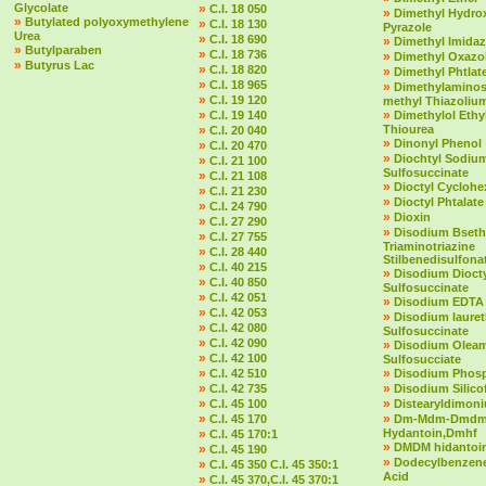
Glycolate
»
C.I. 18 050
»
Dimethyl Hydro
»
Butylated polyoxymethylene
»
C.I. 18 130
Pyrazole
Urea
»
C.I. 18 690
»
Dimethyl Imidaz
»
Butylparaben
»
C.I. 18 736
»
Dimethyl Oxazol
»
Butyrus Lac
»
C.I. 18 820
»
Dimethyl Phtlat
»
C.I. 18 965
»
Dimethylaminost
»
C.I. 19 120
methyl Thiazolium
»
»
C.I. 19 140
Dimethylol Ethy
»
Thiourea
C.I. 20 040
»
Dinonyl Phenol
»
C.I. 20 470
»
Diochtyl Sodiu
»
C.I. 21 100
Sulfosuccinate
»
C.I. 21 108
»
Dioctyl Cycloh
»
C.I. 21 230
»
Dioctyl Phtalate
»
C.I. 24 790
»
Dioxin
»
C.I. 27 290
»
Disodium Bseth
»
C.I. 27 755
Triaminotriazine
»
C.I. 28 440
Stilbenedisulfona
»
C.I. 40 215
»
Disodium Dioct
»
C.I. 40 850
Sulfosuccinate
»
C.I. 42 051
»
Disodium EDTA
»
C.I. 42 053
»
Disodium laure
»
C.I. 42 080
Sulfosuccinate
»
C.I. 42 090
»
Disodium Olea
»
C.I. 42 100
Sulfosucciate
»
»
C.I. 42 510
Disodium Phos
»
»
C.I. 42 735
Disodium Silico
»
»
C.I. 45 100
Distearyldimon
»
»
C.I. 45 170
Dm-Mdm-Dmd
»
Hydantoin,Dmhf
C.I. 45 170:1
»
DMDM hidantoi
»
C.I. 45 190
»
Dodecylbenzene
»
C.I. 45 350 C.I. 45 350:1
Acid
»
C.I. 45 370,C.I. 45 370:1