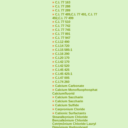
»
C.I. 77 163
»
C.I. 77 288
»
C.I. 77 289
»
C.I. 77 489,C.I. 77 491, C.I. 77
492,C.I. 77 499
»
C.I. 77 510
»
C.I. 77 742
»
C.I. 77 745
»
C.I. 77 891
»
C.I. 77 947
»
C.I.12 490
»
C.I.14 720
»
C.I.15 585:1
»
C.I.16 290
»
C.I.20 170
»
C.I.42 170
»
C.I.42 520
»
C.I.45 425
»
C.I.45 425:1
»
C.I.47 005
»
C.I.74 260
»
Calcium Carbonate
»
Calcium Monofluophosphat
Calciumfluorid
»
Calcium Saccharin
»
Calcium Saccharin
»
Calcium Sulfide
»
Carpronium Cloride
»
Cationic Surfactants
Stearalkonium Chloride
Benzalkónium Chloride
Cetrimónium Chloride Lauryl
Dimónium Hydroslysed