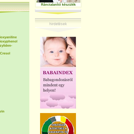
Ránctalanító készülék
ioxyaniline
dioxyphenol
zyliden-
Cresol
rin