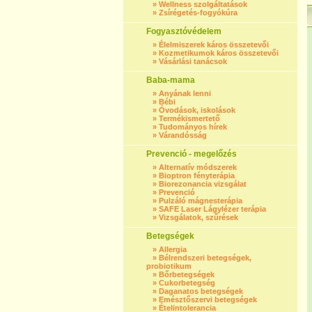
»
Wellness szolgáltatások
»
Zsírégetés-fogyókúra
Fogyasztóvédelem
»
Élelmiszerek káros összetevői
»
Kozmetikumok káros összetevői
»
Vásárlási tanácsok
Baba-mama
»
Anyának lenni
»
Bébi
»
Óvodások, iskolások
»
Termékismertető
»
Tudományos hírek
»
Várandósság
Prevenció - megelőzés
»
Alternatív módszerek
»
Bioptron fényterápia
»
Biorezonancia vizsgálat
»
Prevenció
»
Pulzáló mágnesterápia
»
SAFE Laser Lágylézer terápia
»
Vizsgálatok, szűrések
Betegségek
»
Allergia
»
Bélrendszeri betegségek,
probiotikum
»
Bőrbetegségek
»
Cukorbetegség
»
Daganatos betegségek
»
Emésztőszervi betegségek
»
Ételintolerancia