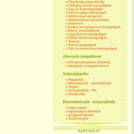
»
Fáradtság, kimerültség
»
Férfiakat érintő betegségek
»
Fog és ínybetegségek
»
Fül-orr-gége betegségei
»
Hétköznapi mérgeink
»
Idegrendszeri betegségek
»
Influenza
»
Ízületi, mozgásszervi betegségek
»
Káros szenvedélyek
»
Légzőszervi betegségek
»
Nőket érintő betegségek
»
Stressz
»
Szem betegségek
»
Szív és érrendszeri betegségek
Alternatív megoldások
»
Környezettudatos életmód
»
Megújuló energiaforrások
Szépségápolás
»
Hajápolás
»
Ránctalanító - ránctalanítás
»
Smink
»
Szőrtelenítés - IPL
»
Testápolás
Életmódinterjúk - könyvajánlók
»
baba-mama
»
egészséges életmód
»
gyógynövények
»
Sztárinterjúk
KAPCSOLAT