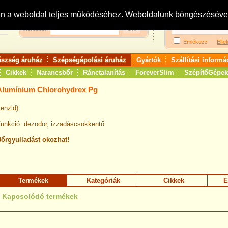
Bejelentkezés:
R
an a weboldal teljes működéséhez. Weboldalunk böngészésével 
Keresés:
Emlékezz
Elfel
észség áruház
Szépségápolási áruház
Gyártók
Szállítási informá
Cikkek
Narancsbőr
Ránctalanítás
ForeverSlim
SzépítőGépek
Alumínium Chlorohydrex Pg
tenzid)
unkció: dezodor, izzadáscsökkentő.
őrgyulladást okozhat!
Termékek
Kategóriák
Cikkek
E
Kapcsolódó termékek