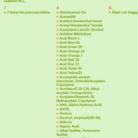
Diamine HCL
7
A
Á
»
»
»
7-Ethyl-bicyclooxazolidine
Abietinarium Pix
Állati zsír (fagg
»
Acetanilid
»
Acethyl-hexamethyl-Indan
»
Acetyl-Hexamethyl Tetralin
»
Acetylated Lanolin Alcohol
»
Achillea Millefolium
»
Acid Black 1
»
Acid Blue 62
»
Acid Green 25
»
Acid Orange 24
»
Acid Orange 7
»
Acid Red 18
»
Acid Red 73
»
Acid Violet 43
»
Acid Yellow23
»
Acrylamido-propyl-
trimonium, Chloride/Acrylates
Copolymer
»
Acrylates/C10-C30, Alkyl-
acrylate Crosspolymer
»
Acrylates/Steareth-20,
Methacrylate Copolymer
»
AHA, Alpha-Hydroxy-Acid
»
AHTN
»
Alcloxa
»
Alcohol, Isopropil(SD-40)
»
Aldioxa
»
Alginic Acid
»
Alkali Sulfide, Potassium
Sulfide