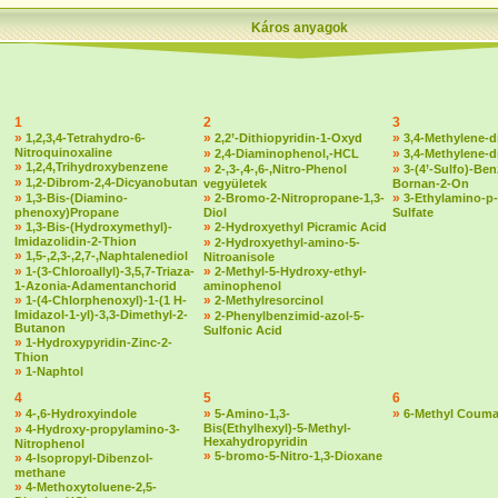
Káros anyagok
1
2
3
»
»
»
1,2,3,4-Tetrahydro-6-
2,2’-Dithiopyridin-1-Oxyd
3,4-Methylene-d
Nitroquinoxaline
»
»
2,4-Diaminophenol,-HCL
3,4-Methylene-
»
1,2,4,Trihydroxybenzene
»
»
2-,3-,4-,6-,Nitro-Phenol
3-(4’-Sulfo)-Ben
»
1,2-Dibrom-2,4-Dicyanobutan
vegyületek
Bornan-2-On
»
»
»
1,3-Bis-(Diamino-
2-Bromo-2-Nitropropane-1,3-
3-Ethylamino-p-
phenoxy)Propane
Diol
Sulfate
»
»
1,3-Bis-(Hydroxymethyl)-
2-Hydroxyethyl Picramic Acid
Imidazolidin-2-Thion
»
2-Hydroxyethyl-amino-5-
»
1,5-,2,3-,2,7-,Naphtalenediol
Nitroanisole
»
»
1-(3-Chloroallyl)-3,5,7-Triaza-
2-Methyl-5-Hydroxy-ethyl-
1-Azonia-Adamentanchorid
aminophenol
»
»
1-(4-Chlorphenoxyl)-1-(1 H-
2-Methylresorcinol
Imidazol-1-yl)-3,3-Dimethyl-2-
»
2-Phenylbenzimid-azol-5-
Butanon
Sulfonic Acid
»
1-Hydroxypyridin-Zinc-2-
Thion
»
1-Naphtol
4
5
6
»
»
»
4-,6-Hydroxyindole
5-Amino-1,3-
6-Methyl Couma
»
Bis(Ethylhexyl)-5-Methyl-
4-Hydroxy-propylamino-3-
Hexahydropyridin
Nitrophenol
»
5-bromo-5-Nitro-1,3-Dioxane
»
4-Isopropyl-Dibenzol-
methane
»
4-Methoxytoluene-2,5-