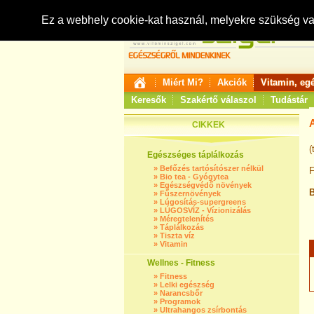
Ez a webhely cookie-kat használ, melyekre szükség v
Miért Mi?
Akciók
Vitamin, eg
Keresők
Szakértő válaszol
Tudástár
CIKKEK
(
Egészséges táplálkozás
»
Befőzés tartósítószer nélkül
F
»
Bio tea - Gyógytea
»
Egészségvédő növények
B
»
Fűszernövények
»
Lúgosítás-supergreens
»
LÚGOSVÍZ - Vízionizálás
»
Méregtelenítés
»
Táplálkozás
»
Tiszta víz
»
Vitamin
Wellnes - Fitness
»
Fitness
»
Lelki egészség
»
Narancsbőr
»
Programok
»
Ultrahangos zsírbontás