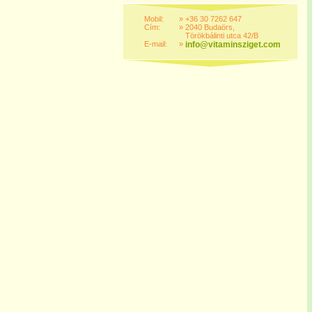
Mobil:
»
+36 30 7262 647
Cím:
»
2040 Budaörs,
Törökbálinti utca 42/B
E-mail:
»
info@vitaminsziget.com