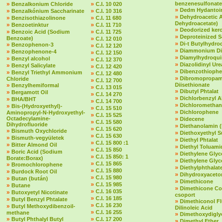
»
»
benzenesulfonate
Benzalkonium Chloride
C.I. 10 020
»
Dedm Hydantoin
»
»
Benzalkónium Saccharinate
C.I. 10 316
»
Dehydroacetic 
»
»
Benzisothiazolinone
C.I. 11 680
Dehydroacetate)
»
»
Benzoetinktur
C.I. 11 710
»
Deodorized ker
»
»
Benzoic Acid (Sodium
C.I. 11 725
»
Deproteinized 
Benzoate)
»
C.I. 12 010
»
Di-t Butylhydr
»
Benzophenon-3
»
C.I. 12 120
»
Diammonium Dit
»
Benzophenone-4
»
C.I. 12 150
»
Diamylhydroqu
»
Benzyl alcohol
»
C.I. 12 370
»
Diazolidinyl Ure
»
Benzyl Salicylate
»
C.I. 12 420
»
Dibenzothioph
»
Benzyl Triethyl Ammonium
»
C.I. 12 480
»
Dibromopropam
Chloride
»
C.I. 12 700
»
Diisethionate
Benzylhemiformal
»
C.I. 13 015
»
Dibutyl Phtalat
»
Bergamott Oil
»
C.I. 14 270
»
Dichlorbenzyl A
»
BHA/BHT
»
C.I. 14 700
»
Dichloromethan
»
Bis-(Hydroxyethyl)-
»
C.I. 15 510
»
Dichlorophene
Aminopropyl-N-Hydroxyethyl-
»
C.I. 15 525
Octadecylamine-
»
Didecene
»
C.I. 15 580
Dihydrofluoride
»
Diethanolamin 
»
C.I. 15 620
»
Bismuth Oxychloride
»
Diethoxyethyl S
»
C.I. 15 630
»
Bismuth-vegyületek
»
Diethyl Phtalat
»
C.I. 15 800 :1
»
Bitter Almond Oil
»
Diethyl Toluami
»
C.I. 15 850
»
Boric Acid (Sodium
»
Diethylene Glyc
»
C.I. 15 850: 1
Borate:Borax)
»
Diethylene Glyc
»
C.I. 15 865
»
Bromochlorophene
»
Diethylphthalate 
»
C.I. 15 880
»
Burdock Root Oil
»
Dihydroxyaceto
»
C.I. 15 980
»
Butan (bután)
»
Dimethicone
»
C.I. 15 985
»
Butane
»
Dimethicone Co
»
C.I. 16 035
»
Butoxyetyl Nicotinate
csoport
»
C.I. 16 185
»
Butyl Benzyl Phtalate
»
Dimethiconol F
»
C.I. 16 230
»
Butyl Methoxydibenzoil-
Dilinoleic Acid
»
C.I. 16 255
methane
»
Dimethoxydigly
»
»
Butyl Phthalyl Butyl
C.I. 17 200
»
Dimethyl Ether