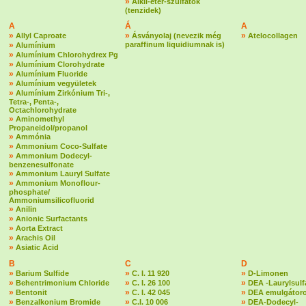
»
Alkil-éter-szulfátok
(tenzidek)
A
Á
A
»
»
»
Allyl Caproate
Ásványolaj (nevezik még
Atelocollagen
»
paraffinum liquidiumnak is)
Alumínium
»
Alumínium Chlorohydrex Pg
»
Alumínium Clorohydrate
»
Alumínium Fluoride
»
Alumínium vegyületek
»
Alumínium Zirkónium Tri-,
Tetra-, Penta-,
Octachlorohydrate
»
Aminomethyl
Propaneidol/propanol
»
Ammónia
»
Ammonium Coco-Sulfate
»
Ammonium Dodecyl-
benzenesulfonate
»
Ammonium Lauryl Sulfate
»
Ammonium Monoflour-
phosphate/
Ammoniumsilicofluorid
»
Anilin
»
Anionic Surfactants
»
Aorta Extract
»
Arachis Oil
»
Asiatic Acid
B
C
D
»
»
»
Barium Sulfide
C. I. 11 920
D-Limonen
»
»
»
Behentrimonium Chloride
C. I. 26 100
DEA -Laurylsulf
»
»
»
Bentonit
C. I. 42 045
DEA emulgátoro
»
»
»
Benzalkonium Bromide
C.I. 10 006
DEA-Dodecyl-