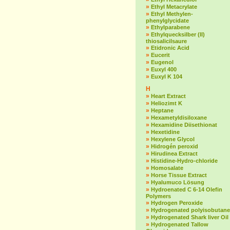
»
Ethyl Metacrylate
»
Ethyl Methylen-
phenylglycidate
»
Ethylparabene
»
Ethylquecksilber (II)
thiosalicilsaure
»
Etidronic Acid
»
Eucerit
»
Eugenol
»
Euxyl 400
»
Euxyl K 104
H
»
Heart Extract
»
Heliozimt K
»
Heptane
»
Hexametyldisiloxane
»
Hexamidine Diisethionat
»
Hexetidine
»
Hexylene Glycol
»
Hidrogén peroxid
»
Hirudinea Extract
»
Histidine-Hydro-chloride
»
Homosalate
»
Horse Tissue Extract
»
Hyalumuco Lösung
»
Hydroenated C 6-14 Olefin
Polymers
»
Hydrogen Peroxide
»
Hydrogenated polyisobutane
»
Hydrogenated Shark liver Oil
»
Hydrogenated Tallow