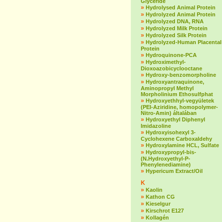
Glyceride
»
Hydrolysed Animal Protein
»
Hydrolyzed Animal Protein
»
Hydrolyzed DNA, RNA
»
Hydrolyzed Milk Protein
»
Hydrolyzed Silk Protein
»
Hydrolyzed-Human Placental
Protein
»
Hydroquinone-PCA
»
Hydroximethyl-
Dioxoazobicyclooctane
»
Hydroxy-benzomorpholine
»
Hydroxyantraquinone,
Aminopropyl Methyl
Morpholinium Ethosulfphat
»
Hydroxyethhyl-vegyületek
(PEI-Aziridine, homopolymer-
Nitro-Amin) általában
»
Hydroxyethyl Diphenyl
Imidazoline
»
Hydroxyisohexyl 3-
Cyclohexene Carboxaldehy
»
Hydroxylamine HCL, Sulfate
»
Hydroxypropyl-bis-
(N.Hydroxyethyl-P-
Phenylenediamine)
»
Hypericum Extract/Oil
K
»
Kaolin
»
Kathon CG
»
Kieselgur
»
Kirschrot E127
»
Kollagén