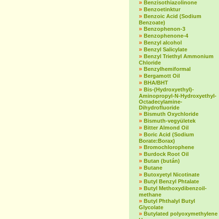
»
Benzisothiazolinone
»
Benzoetinktur
»
Benzoic Acid (Sodium
Benzoate)
»
Benzophenon-3
»
Benzophenone-4
»
Benzyl alcohol
»
Benzyl Salicylate
»
Benzyl Triethyl Ammonium
Chloride
»
Benzylhemiformal
»
Bergamott Oil
»
BHA/BHT
»
Bis-(Hydroxyethyl)-
Aminopropyl-N-Hydroxyethyl-
Octadecylamine-
Dihydrofluoride
»
Bismuth Oxychloride
»
Bismuth-vegyületek
»
Bitter Almond Oil
»
Boric Acid (Sodium
Borate:Borax)
»
Bromochlorophene
»
Burdock Root Oil
»
Butan (bután)
»
Butane
»
Butoxyetyl Nicotinate
»
Butyl Benzyl Phtalate
»
Butyl Methoxydibenzoil-
methane
»
Butyl Phthalyl Butyl
Glycolate
»
Butylated polyoxymethylene