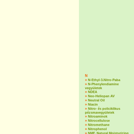
N
»
N-Ethyl-3.Nitro-Paba
»
N-Phenylendiamine
vegyületek
»
NDEA
»
Neo-Heliopan AV
»
Neutral Oil
»
Niacin
»
Nitro- és policiklikus
pézsmavegyületek
»
Nitroaminok
»
Nitrocellulose
»
Nitromethane
»
Nitrophenol
»
NMF, Natural Moisturizing