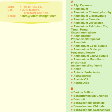
A
»
Allyl Caproate
Mobil:
»
+36 30 7262 647
»
Alumínium
Cím:
»
2040 Budaörs,
»
Alumínium Chlorohydrex Pg
Törökbálinti utca 42/B
»
E-mail:
»
info@vitaminsziget.com
Alumínium Clorohydrate
»
Alumínium Fluoride
»
Alumínium vegyületek
»
Alumínium Zirkónium Tri-,
Tetra-, Penta-,
Octachlorohydrate
»
Aminomethyl
Propaneidol/propanol
»
Ammónia
»
Ammonium Coco-Sulfate
»
Ammonium Dodecyl-
benzenesulfonate
»
Ammonium Lauryl Sulfate
»
Ammonium Monoflour-
phosphate/
Ammoniumsilicofluorid
»
Anilin
»
Anionic Surfactants
»
Aorta Extract
»
Arachis Oil
»
Asiatic Acid
B
»
Barium Sulfide
»
Behentrimonium Chloride
»
Bentonit
»
Benzalkonium Bromide
»
Benzalkonium Chloride
»
Benzalkónium Saccharinate