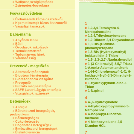
»
Wellness szolgáltatások
»
Zsírégetés-fogyókúra
Fogyasztóvédelem
»
Élelmiszerek káros összetevői
»
Kozmetikumok káros összetevői
1
»
Vásárlási tanácsok
»
1,2,3,4-Tetrahydro-6-
Nitroquinoxaline
Baba-mama
»
1,2,4,Trihydroxybenzene
»
1,2-Dibrom-2,4-Dicyanobuta
»
Anyának lenni
»
Bébi
»
1,3-Bis-(Diamino-
»
Óvodások, iskolások
phenoxy)Propane
»
Termékismertető
»
1,3-Bis-(Hydroxymethyl)-
»
Tudományos hírek
Imidazolidin-2-Thion
»
Várandósság
»
1,5-,2,3-,2,7-,Naphtalenediol
»
1-(3-Chloroallyl)-3,5,7-Triaza-
Prevenció - megelőzés
1-Azonia-Adamentanchorid
»
1-(4-Chlorphenoxyl)-1-(1 H-
»
Alternatív módszerek
»
Bioptron fényterápia
Imidazol-1-yl)-3,3-Dimethyl-2-
»
Biorezonancia vizsgálat
Butanon
»
Prevenció
»
1-Hydroxypyridin-Zinc-2-
»
Pulzáló mágnesterápia
Thion
»
SAFE Laser Lágylézer terápia
»
1-Naphtol
»
Vizsgálatok, szűrések
4
Betegségek
»
4-,6-Hydroxyindole
»
4-Hydroxy-propylamino-3-
»
Allergia
Nitrophenol
»
Bélrendszeri betegségek,
»
4-Isopropyl-Dibenzol-
probiotikum
»
Bőrbetegségek
methane
»
Cukorbetegség
»
4-Methoxytoluene-2,5-
»
Daganatos betegségek
Diamine HCL
»
Emésztőszervi betegségek
»
Ételintolerancia
7