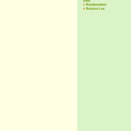
Urea
»
Butylparaben
»
Butyrus Lac