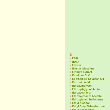
E
»
E102
»
EDTA
»
Elastin
»
Elastin (elasztin)
»
Embryo Extract
»
Emulgan ALC
»
Epoxidizied Soybean Oil
»
Etdronic Acid
»
Ethoxydiglycol
»
Ethoxydiglycol Acetate
»
Ethoxyethanol
»
Ethoxyethanol Acetate
»
Ethoxylated Surfactants
»
Ethyl Alcohol
»
Ethyl Butyl Valerolactone
»
Ethyl Hexanediol