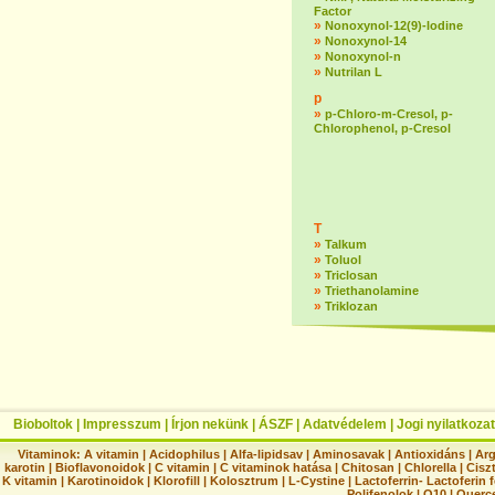
Factor
»
Nonoxynol-12(9)-lodine
»
Nonoxynol-14
»
Nonoxynol-n
»
Nutrilan L
p
»
p-Chloro-m-Cresol, p-
Chlorophenol, p-Cresol
T
»
Talkum
»
Toluol
»
Triclosan
»
Triethanolamine
»
Triklozan
Bioboltok
|
Impresszum
|
Írjon nekünk
|
ÁSZF
|
Adatvédelem
|
Jogi nyilatkozat
Vitaminok:
A vitamin
|
Acidophilus
|
Alfa-lipidsav
|
Aminosavak
|
Antioxidáns
|
Arg
karotin
|
Bioflavonoidok
|
C vitamin
|
C vitaminok hatása
|
Chitosan
|
Chlorella
|
Ciszt
K vitamin
|
Karotinoidok
|
Klorofill
|
Kolosztrum
|
L-Cystine
|
Lactoferrin- Lactoferin 
Polifenolok
|
Q10
|
Querc