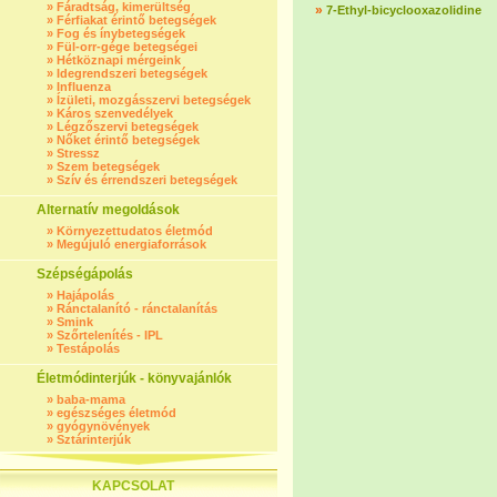
»
Fáradtság, kimerültség
»
7-Ethyl-bicyclooxazolidine
»
Férfiakat érintő betegségek
»
Fog és ínybetegségek
»
Fül-orr-gége betegségei
»
Hétköznapi mérgeink
»
Idegrendszeri betegségek
»
Influenza
»
Ízületi, mozgásszervi betegségek
»
Káros szenvedélyek
»
Légzőszervi betegségek
»
Nőket érintő betegségek
»
Stressz
»
Szem betegségek
»
Szív és érrendszeri betegségek
Alternatív megoldások
»
Környezettudatos életmód
»
Megújuló energiaforrások
Szépségápolás
»
Hajápolás
»
Ránctalanító - ránctalanítás
»
Smink
»
Szőrtelenítés - IPL
»
Testápolás
Életmódinterjúk - könyvajánlók
»
baba-mama
»
egészséges életmód
»
gyógynövények
»
Sztárinterjúk
KAPCSOLAT