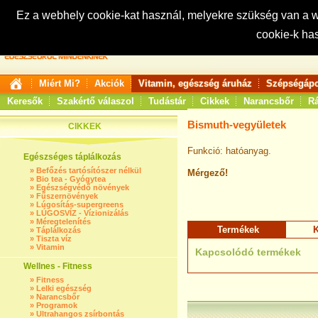
Ez a webhely cookie-kat használ, melyekre szükség van a
cookie-k ha
Keresés:
Miért Mi?
Akciók
Vitamin, egészség áruház
Szépségápo
Keresők
Szakértő válaszol
Tudástár
Cikkek
Narancsbőr
Rá
Bismuth-vegyületek
CIKKEK
Funkció: hatóanyag.
Egészséges táplálkozás
»
Befőzés tartósítószer nélkül
Mérgező!
»
Bio tea - Gyógytea
»
Egészségvédő növények
»
Fűszernövények
»
Lúgosítás-supergreens
»
LÚGOSVÍZ - Vízionizálás
»
Méregtelenítés
Termékek
K
»
Táplálkozás
»
Tiszta víz
»
Vitamin
Kapcsolódó termékek
Wellnes - Fitness
»
Fitness
»
Lelki egészség
»
Narancsbőr
»
Programok
»
Ultrahangos zsírbontás