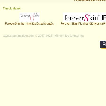
Társoldalaink:
ForeverSlim.hu - kavitációs zsírbontás
Forever Skin IPL villanófényes szőr
www.vitaminsziget.com © 2007-2026 - Minden jog fenntartva