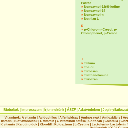
Factor
»
Nonoxynol-12(9)-lodine
»
Nonoxynol-14
»
Nonoxynol-n
»
Nutrilan L
p
»
p-Chloro-m-Cresol, p-
Chlorophenol, p-Cresol
T
»
Talkum
»
Toluol
»
Triclosan
»
Triethanolamine
»
Triklozan
Bioboltok
|
Impresszum
|
Írjon nekünk
|
ÁSZF
|
Adatvédelem
|
Jogi nyilatkozat
Vitaminok:
A vitamin
|
Acidophilus
|
Alfa-lipidsav
|
Aminosavak
|
Antioxidáns
|
Arg
karotin
|
Bioflavonoidok
|
C vitamin
|
C vitaminok hatása
|
Chitosan
|
Chlorella
|
Ciszt
K vitamin
|
Karotinoidok
|
Klorofill
|
Kolosztrum
|
L-Cystine
|
Lactoferrin- Lactoferin 
Polifenolok
|
Q10
|
Querc