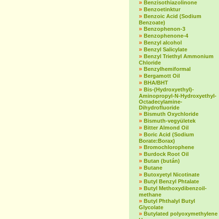
»
Benzisothiazolinone
»
Benzoetinktur
»
Benzoic Acid (Sodium
Benzoate)
»
Benzophenon-3
»
Benzophenone-4
»
Benzyl alcohol
»
Benzyl Salicylate
»
Benzyl Triethyl Ammonium
Chloride
»
Benzylhemiformal
»
Bergamott Oil
»
BHA/BHT
»
Bis-(Hydroxyethyl)-
Aminopropyl-N-Hydroxyethyl-
Octadecylamine-
Dihydrofluoride
»
Bismuth Oxychloride
»
Bismuth-vegyületek
»
Bitter Almond Oil
»
Boric Acid (Sodium
Borate:Borax)
»
Bromochlorophene
»
Burdock Root Oil
»
Butan (bután)
»
Butane
»
Butoxyetyl Nicotinate
»
Butyl Benzyl Phtalate
»
Butyl Methoxydibenzoil-
methane
»
Butyl Phthalyl Butyl
Glycolate
»
Butylated polyoxymethylene