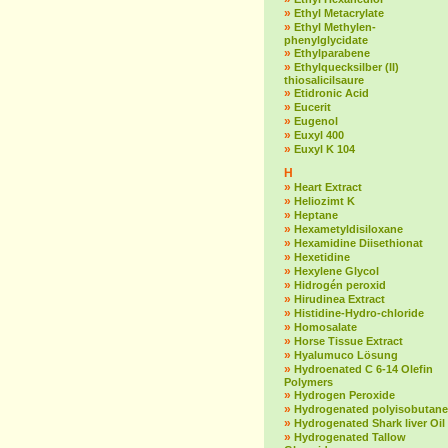
»
Ethyl Metacrylate
»
Ethyl Methylen-
phenylglycidate
»
Ethylparabene
»
Ethylquecksilber (II)
thiosalicilsaure
»
Etidronic Acid
»
Eucerit
»
Eugenol
»
Euxyl 400
»
Euxyl K 104
H
»
Heart Extract
»
Heliozimt K
»
Heptane
»
Hexametyldisiloxane
»
Hexamidine Diisethionat
»
Hexetidine
»
Hexylene Glycol
»
Hidrogén peroxid
»
Hirudinea Extract
»
Histidine-Hydro-chloride
»
Homosalate
»
Horse Tissue Extract
»
Hyalumuco Lösung
»
Hydroenated C 6-14 Olefin
Polymers
»
Hydrogen Peroxide
»
Hydrogenated polyisobutane
»
Hydrogenated Shark liver Oil
»
Hydrogenated Tallow