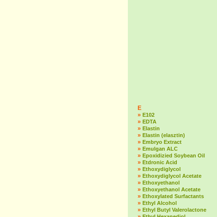
E
»
E102
»
EDTA
»
Elastin
»
Elastin (elasztin)
»
Embryo Extract
»
Emulgan ALC
»
Epoxidizied Soybean Oil
»
Etdronic Acid
»
Ethoxydiglycol
»
Ethoxydiglycol Acetate
»
Ethoxyethanol
»
Ethoxyethanol Acetate
»
Ethoxylated Surfactants
»
Ethyl Alcohol
»
Ethyl Butyl Valerolactone
»
Ethyl Hexanediol