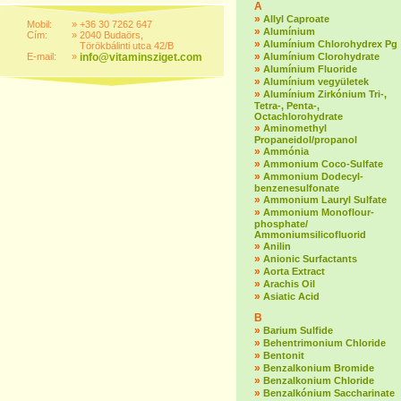
A
»
Allyl Caproate
Mobil:
»
+36 30 7262 647
»
Alumínium
Cím:
»
2040 Budaörs,
»
Alumínium Chlorohydrex Pg
Törökbálinti utca 42/B
»
E-mail:
»
info@vitaminsziget.com
Alumínium Clorohydrate
»
Alumínium Fluoride
»
Alumínium vegyületek
»
Alumínium Zirkónium Tri-,
Tetra-, Penta-,
Octachlorohydrate
»
Aminomethyl
Propaneidol/propanol
»
Ammónia
»
Ammonium Coco-Sulfate
»
Ammonium Dodecyl-
benzenesulfonate
»
Ammonium Lauryl Sulfate
»
Ammonium Monoflour-
phosphate/
Ammoniumsilicofluorid
»
Anilin
»
Anionic Surfactants
»
Aorta Extract
»
Arachis Oil
»
Asiatic Acid
B
»
Barium Sulfide
»
Behentrimonium Chloride
»
Bentonit
»
Benzalkonium Bromide
»
Benzalkonium Chloride
»
Benzalkónium Saccharinate