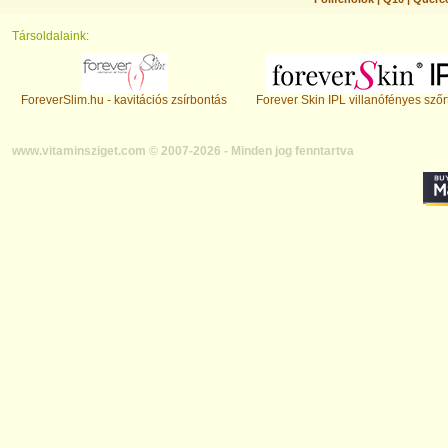
Társoldalaink:
ForeverSlim.hu - kavitációs zsírbontás
Forever Skin IPL villanófényes szőr
www.vitaminsziget.com © 2007-2026 - Minden jog fenntartva