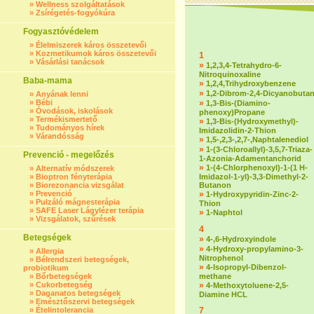
»
Wellness szolgáltatások
»
Zsírégetés-fogyókúra
Fogyasztóvédelem
»
Élelmiszerek káros összetevői
»
Kozmetikumok káros összetevői
1
»
Vásárlási tanácsok
»
1,2,3,4-Tetrahydro-6-
Nitroquinoxaline
Baba-mama
»
1,2,4,Trihydroxybenzene
»
1,2-Dibrom-2,4-Dicyanobuta
»
Anyának lenni
»
Bébi
»
1,3-Bis-(Diamino-
»
Óvodások, iskolások
phenoxy)Propane
»
Termékismertető
»
1,3-Bis-(Hydroxymethyl)-
»
Tudományos hírek
Imidazolidin-2-Thion
»
Várandósság
»
1,5-,2,3-,2,7-,Naphtalenediol
»
1-(3-Chloroallyl)-3,5,7-Triaza-
Prevenció - megelőzés
1-Azonia-Adamentanchorid
»
1-(4-Chlorphenoxyl)-1-(1 H-
»
Alternatív módszerek
»
Bioptron fényterápia
Imidazol-1-yl)-3,3-Dimethyl-2-
»
Biorezonancia vizsgálat
Butanon
»
Prevenció
»
1-Hydroxypyridin-Zinc-2-
»
Pulzáló mágnesterápia
Thion
»
SAFE Laser Lágylézer terápia
»
1-Naphtol
»
Vizsgálatok, szűrések
4
Betegségek
»
4-,6-Hydroxyindole
»
4-Hydroxy-propylamino-3-
»
Allergia
Nitrophenol
»
Bélrendszeri betegségek,
»
4-Isopropyl-Dibenzol-
probiotikum
»
Bőrbetegségek
methane
»
Cukorbetegség
»
4-Methoxytoluene-2,5-
»
Daganatos betegségek
Diamine HCL
»
Emésztőszervi betegségek
»
Ételintolerancia
7