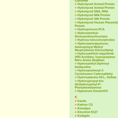
Glyceride
»
Hydrolysed Animal Protein
»
Hydrolyzed Animal Protein
»
Hydrolyzed DNA, RNA
»
Hydrolyzed Milk Protein
»
Hydrolyzed Silk Protein
»
Hydrolyzed-Human Placental
Protein
»
Hydroquinone-PCA
»
Hydroximethyl-
Dioxoazobicyclooctane
»
Hydroxy-benzomorpholine
»
Hydroxyantraquinone,
Aminopropyl Methyl
Morpholinium Ethosulfphat
»
Hydroxyethhyl-vegyületek
(PEI-Aziridine, homopolymer-
Nitro-Amin) általában
»
Hydroxyethyl Diphenyl
Imidazoline
»
Hydroxyisohexyl 3-
Cyclohexene Carboxaldehy
»
Hydroxylamine HCL, Sulfate
»
Hydroxypropyl-bis-
(N.Hydroxyethyl-P-
Phenylenediamine)
»
Hypericum Extract/Oil
K
»
Kaolin
»
Kathon CG
»
Kieselgur
»
Kirschrot E127
»
Kollagén