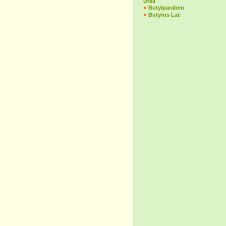
Urea
»
Butylparaben
»
Butyrus Lac