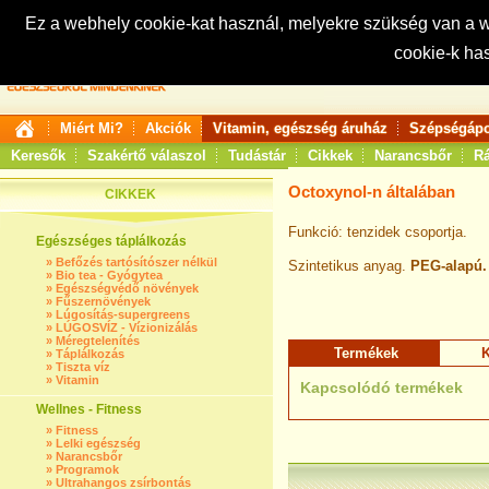
Ez a webhely cookie-kat használ, melyekre szükség van a
cookie-k ha
Keresés:
Miért Mi?
Akciók
Vitamin, egészség áruház
Szépségápo
Keresők
Szakértő válaszol
Tudástár
Cikkek
Narancsbőr
Rá
Octoxynol-n általában
CIKKEK
Funkció: tenzidek csoportja.
Egészséges táplálkozás
»
Befőzés tartósítószer nélkül
Szintetikus anyag.
PEG-alapú.
»
Bio tea - Gyógytea
»
Egészségvédő növények
»
Fűszernövények
»
Lúgosítás-supergreens
»
LÚGOSVÍZ - Vízionizálás
»
Méregtelenítés
Termékek
K
»
Táplálkozás
»
Tiszta víz
»
Vitamin
Kapcsolódó termékek
Wellnes - Fitness
»
Fitness
»
Lelki egészség
»
Narancsbőr
»
Programok
»
Ultrahangos zsírbontás