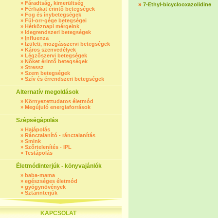
»
Fáradtság, kimerültség
»
7-Ethyl-bicyclooxazolidine
»
Férfiakat érintő betegségek
»
Fog és ínybetegségek
»
Fül-orr-gége betegségei
»
Hétköznapi mérgeink
»
Idegrendszeri betegségek
»
Influenza
»
Ízületi, mozgásszervi betegségek
»
Káros szenvedélyek
»
Légzőszervi betegségek
»
Nőket érintő betegségek
»
Stressz
»
Szem betegségek
»
Szív és érrendszeri betegségek
Alternatív megoldások
»
Környezettudatos életmód
»
Megújuló energiaforrások
Szépségápolás
»
Hajápolás
»
Ránctalanító - ránctalanítás
»
Smink
»
Szőrtelenítés - IPL
»
Testápolás
Életmódinterjúk - könyvajánlók
»
baba-mama
»
egészséges életmód
»
gyógynövények
»
Sztárinterjúk
KAPCSOLAT