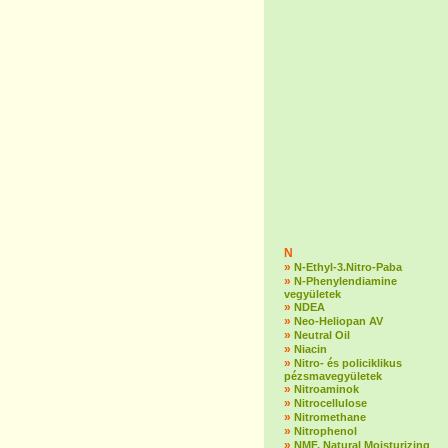
N
»
N-Ethyl-3.Nitro-Paba
»
N-Phenylendiamine
vegyületek
»
NDEA
»
Neo-Heliopan AV
»
Neutral Oil
»
Niacin
»
Nitro- és policiklikus
pézsmavegyületek
»
Nitroaminok
»
Nitrocellulose
»
Nitromethane
»
Nitrophenol
»
NMF, Natural Moisturizing