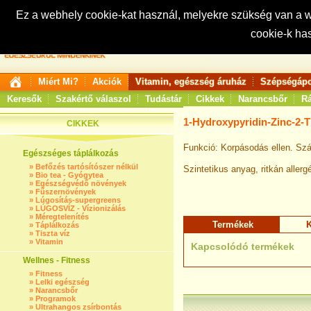
Ez a webhely cookie-kat használ, melyekre szükség van a
cookie-k ha
Keresés:
Miért Mi?
Akciók
Vitamin, egészség áruház
Szépségápo
Keresők
Szakértő válaszol
Tudástár
Cikkek
Narancsbőr
Rá
1-Hydroxypyridin-Zinc-2-
CIKKEK
Funkció: Korpásodás ellen. Szá
Egészséges táplálkozás
»
Befőzés tartósítószer nélkül
Szintetikus anyag, ritkán allerg
»
Bio tea - Gyógytea
»
Egészségvédő növények
»
Fűszernövények
»
Lúgosítás-supergreens
»
LÚGOSVÍZ - Vízionizálás
»
Méregtelenítés
Termékek
K
»
Táplálkozás
»
Tiszta víz
»
Vitamin
Kapcsolódó termékek
Wellnes - Fitness
»
Fitness
»
Lelki egészség
»
Narancsbőr
»
Programok
»
Ultrahangos zsírbontás