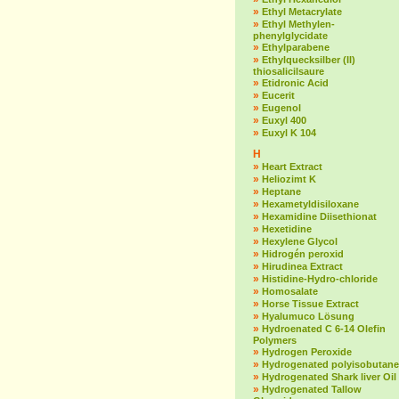
»
Ethyl Metacrylate
»
Ethyl Methylen-
phenylglycidate
»
Ethylparabene
»
Ethylquecksilber (II)
thiosalicilsaure
»
Etidronic Acid
»
Eucerit
»
Eugenol
»
Euxyl 400
»
Euxyl K 104
H
»
Heart Extract
»
Heliozimt K
»
Heptane
»
Hexametyldisiloxane
»
Hexamidine Diisethionat
»
Hexetidine
»
Hexylene Glycol
»
Hidrogén peroxid
»
Hirudinea Extract
»
Histidine-Hydro-chloride
»
Homosalate
»
Horse Tissue Extract
»
Hyalumuco Lösung
»
Hydroenated C 6-14 Olefin
Polymers
»
Hydrogen Peroxide
»
Hydrogenated polyisobutane
»
Hydrogenated Shark liver Oil
»
Hydrogenated Tallow