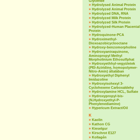
Glyceride
»
Hydrolysed Animal Protein
»
Hydrolyzed Animal Protein
»
Hydrolyzed DNA, RNA
»
Hydrolyzed Milk Protein
»
Hydrolyzed Silk Protein
»
Hydrolyzed-Human Placental
Protein
»
Hydroquinone-PCA
»
Hydroximethyl-
Dioxoazobicyclooctane
»
Hydroxy-benzomorpholine
»
Hydroxyantraquinone,
Aminopropyl Methyl
Morpholinium Ethosulfphat
»
Hydroxyethhyl-vegyületek
(PEI-Aziridine, homopolymer-
Nitro-Amin) általában
»
Hydroxyethyl Diphenyl
Imidazoline
»
Hydroxyisohexyl 3-
Cyclohexene Carboxaldehy
»
Hydroxylamine HCL, Sulfate
»
Hydroxypropyl-bis-
(N.Hydroxyethyl-P-
Phenylenediamine)
»
Hypericum Extract/Oil
K
»
Kaolin
»
Kathon CG
»
Kieselgur
»
Kirschrot E127
»
Kollagén