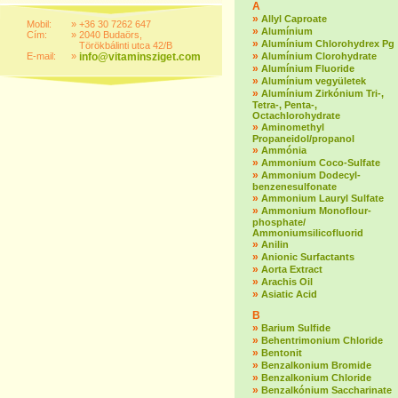
A
»
Allyl Caproate
Mobil:
»
+36 30 7262 647
»
Alumínium
Cím:
»
2040 Budaörs,
»
Alumínium Chlorohydrex Pg
Törökbálinti utca 42/B
»
E-mail:
»
info@vitaminsziget.com
Alumínium Clorohydrate
»
Alumínium Fluoride
»
Alumínium vegyületek
»
Alumínium Zirkónium Tri-,
Tetra-, Penta-,
Octachlorohydrate
»
Aminomethyl
Propaneidol/propanol
»
Ammónia
»
Ammonium Coco-Sulfate
»
Ammonium Dodecyl-
benzenesulfonate
»
Ammonium Lauryl Sulfate
»
Ammonium Monoflour-
phosphate/
Ammoniumsilicofluorid
»
Anilin
»
Anionic Surfactants
»
Aorta Extract
»
Arachis Oil
»
Asiatic Acid
B
»
Barium Sulfide
»
Behentrimonium Chloride
»
Bentonit
»
Benzalkonium Bromide
»
Benzalkonium Chloride
»
Benzalkónium Saccharinate