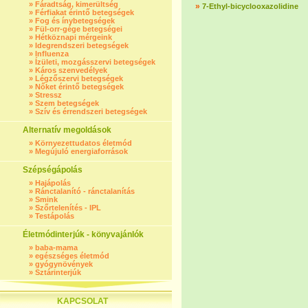
»
Fáradtság, kimerültség
»
7-Ethyl-bicyclooxazolidine
»
Férfiakat érintő betegségek
»
Fog és ínybetegségek
»
Fül-orr-gége betegségei
»
Hétköznapi mérgeink
»
Idegrendszeri betegségek
»
Influenza
»
Ízületi, mozgásszervi betegségek
»
Káros szenvedélyek
»
Légzőszervi betegségek
»
Nőket érintő betegségek
»
Stressz
»
Szem betegségek
»
Szív és érrendszeri betegségek
Alternatív megoldások
»
Környezettudatos életmód
»
Megújuló energiaforrások
Szépségápolás
»
Hajápolás
»
Ránctalanító - ránctalanítás
»
Smink
»
Szőrtelenítés - IPL
»
Testápolás
Életmódinterjúk - könyvajánlók
»
baba-mama
»
egészséges életmód
»
gyógynövények
»
Sztárinterjúk
KAPCSOLAT