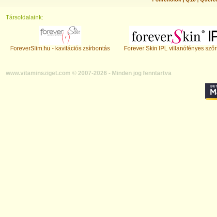
Társoldalaink:
ForeverSlim.hu - kavitációs zsírbontás
Forever Skin IPL villanófényes szőr
www.vitaminsziget.com © 2007-2026 - Minden jog fenntartva