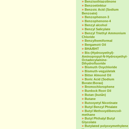
»
Benzisothiazolinone
»
Benzoetinktur
»
Benzoic Acid (Sodium
Benzoate)
»
Benzophenon-3
»
Benzophenone-4
»
Benzyl alcohol
»
Benzyl Salicylate
»
Benzyl Triethyl Ammonium
Chloride
»
Benzylhemiformal
»
Bergamott Oil
»
BHA/BHT
»
Bis-(Hydroxyethyl)-
Aminopropyl-N-Hydroxyethyl-
Octadecylamine-
Dihydrofluoride
»
Bismuth Oxychloride
»
Bismuth-vegyületek
»
Bitter Almond Oil
»
Boric Acid (Sodium
Borate:Borax)
»
Bromochlorophene
»
Burdock Root Oil
»
Butan (bután)
»
Butane
»
Butoxyetyl Nicotinate
»
Butyl Benzyl Phtalate
»
Butyl Methoxydibenzoil-
methane
»
Butyl Phthalyl Butyl
Glycolate
»
Butylated polyoxymethylene