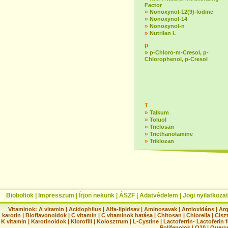
Factor
»
Nonoxynol-12(9)-lodine
»
Nonoxynol-14
»
Nonoxynol-n
»
Nutrilan L
p
»
p-Chloro-m-Cresol, p-
Chlorophenol, p-Cresol
T
»
Talkum
»
Toluol
»
Triclosan
»
Triethanolamine
»
Triklozan
Bioboltok
|
Impresszum
|
Írjon nekünk
|
ÁSZF
|
Adatvédelem
|
Jogi nyilatkozat
Vitaminok:
A vitamin
|
Acidophilus
|
Alfa-lipidsav
|
Aminosavak
|
Antioxidáns
|
Arg
karotin
|
Bioflavonoidok
|
C vitamin
|
C vitaminok hatása
|
Chitosan
|
Chlorella
|
Ciszt
K vitamin
|
Karotinoidok
|
Klorofill
|
Kolosztrum
|
L-Cystine
|
Lactoferrin- Lactoferin 
Polifenolok
|
Q10
|
Querc