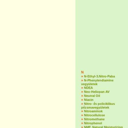
N
»
N-Ethyl-3.Nitro-Paba
»
N-Phenylendiamine
vegyületek
»
NDEA
»
Neo-Heliopan AV
»
Neutral Oil
»
Niacin
»
Nitro- és policiklikus
pézsmavegyületek
»
Nitroaminok
»
Nitrocellulose
»
Nitromethane
»
Nitrophenol
»
NMF, Natural Moisturizing