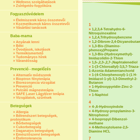
»
Wellness szolgáltatások
»
Zsírégetés-fogyókúra
Fogyasztóvédelem
»
Élelmiszerek káros összetevői
»
Kozmetikumok káros összetevői
1
»
Vásárlási tanácsok
»
1,2,3,4-Tetrahydro-6-
Nitroquinoxaline
Baba-mama
»
1,2,4,Trihydroxybenzene
»
1,2-Dibrom-2,4-Dicyanobuta
»
Anyának lenni
»
Bébi
»
1,3-Bis-(Diamino-
»
Óvodások, iskolások
phenoxy)Propane
»
Termékismertető
»
1,3-Bis-(Hydroxymethyl)-
»
Tudományos hírek
Imidazolidin-2-Thion
»
Várandósság
»
1,5-,2,3-,2,7-,Naphtalenediol
»
1-(3-Chloroallyl)-3,5,7-Triaza-
Prevenció - megelőzés
1-Azonia-Adamentanchorid
»
1-(4-Chlorphenoxyl)-1-(1 H-
»
Alternatív módszerek
»
Bioptron fényterápia
Imidazol-1-yl)-3,3-Dimethyl-2-
»
Biorezonancia vizsgálat
Butanon
»
Prevenció
»
1-Hydroxypyridin-Zinc-2-
»
Pulzáló mágnesterápia
Thion
»
SAFE Laser Lágylézer terápia
»
1-Naphtol
»
Vizsgálatok, szűrések
4
Betegségek
»
4-,6-Hydroxyindole
»
4-Hydroxy-propylamino-3-
»
Allergia
Nitrophenol
»
Bélrendszeri betegségek,
»
4-Isopropyl-Dibenzol-
probiotikum
»
Bőrbetegségek
methane
»
Cukorbetegség
»
4-Methoxytoluene-2,5-
»
Daganatos betegségek
Diamine HCL
»
Emésztőszervi betegségek
»
Ételintolerancia
7