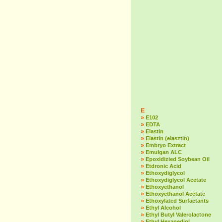
E
»
E102
»
EDTA
»
Elastin
»
Elastin (elasztin)
»
Embryo Extract
»
Emulgan ALC
»
Epoxidizied Soybean Oil
»
Etdronic Acid
»
Ethoxydiglycol
»
Ethoxydiglycol Acetate
»
Ethoxyethanol
»
Ethoxyethanol Acetate
»
Ethoxylated Surfactants
»
Ethyl Alcohol
»
Ethyl Butyl Valerolactone
»
Ethyl Hexanediol