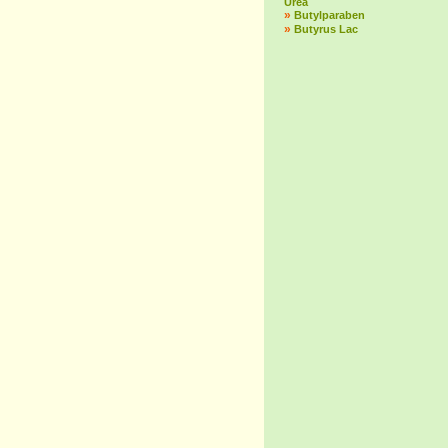
Urea
»
Butylparaben
»
Butyrus Lac