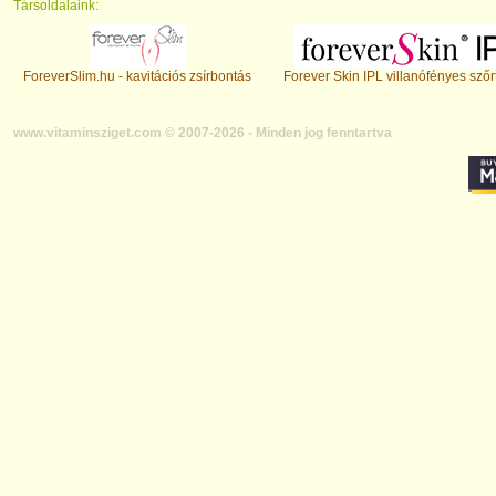
Társoldalaink:
ForeverSlim.hu - kavitációs zsírbontás
Forever Skin IPL villanófényes szőr
www.vitaminsziget.com © 2007-2026 - Minden jog fenntartva