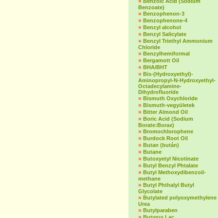
»
Benzoic Acid (Sodium
Benzoate)
»
Benzophenon-3
»
Benzophenone-4
»
Benzyl alcohol
»
Benzyl Salicylate
»
Benzyl Triethyl Ammonium
Chloride
»
Benzylhemiformal
»
Bergamott Oil
»
BHA/BHT
»
Bis-(Hydroxyethyl)-
Aminopropyl-N-Hydroxyethyl-
Octadecylamine-
Dihydrofluoride
»
Bismuth Oxychloride
»
Bismuth-vegyületek
»
Bitter Almond Oil
»
Boric Acid (Sodium
Borate:Borax)
»
Bromochlorophene
»
Burdock Root Oil
»
Butan (bután)
»
Butane
»
Butoxyetyl Nicotinate
»
Butyl Benzyl Phtalate
»
Butyl Methoxydibenzoil-
methane
»
Butyl Phthalyl Butyl
Glycolate
»
Butylated polyoxymethylene
Urea
»
Butylparaben
»
Butyrus Lac