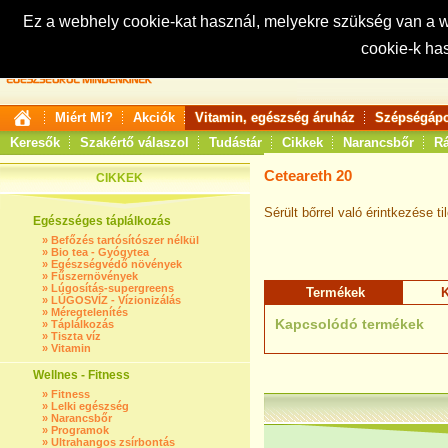
Ez a webhely cookie-kat használ, melyekre szükség van a
cookie-k ha
Keresés:
Miért Mi?
Akciók
Vitamin, egészség áruház
Szépségápo
Keresők
Szakértő válaszol
Tudástár
Cikkek
Narancsbőr
Rá
Ceteareth 20
CIKKEK
Sérült bőrrel való érintkezése ti
Egészséges táplálkozás
»
Befőzés tartósítószer nélkül
»
Bio tea - Gyógytea
»
Egészségvédő növények
»
Fűszernövények
»
Lúgosítás-supergreens
Termékek
K
»
LÚGOSVÍZ - Vízionizálás
»
Méregtelenítés
Kapcsolódó termékek
»
Táplálkozás
»
Tiszta víz
»
Vitamin
Wellnes - Fitness
»
Fitness
»
Lelki egészség
»
Narancsbőr
»
Programok
»
Ultrahangos zsírbontás