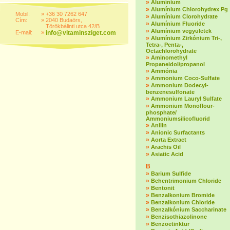
»
Alumínium
»
Alumínium Chlorohydrex Pg
Mobil:
»
+36 30 7262 647
»
Alumínium Clorohydrate
Cím:
»
2040 Budaörs,
»
Alumínium Fluoride
Törökbálinti utca 42/B
»
Alumínium vegyületek
E-mail:
»
info@vitaminsziget.com
»
Alumínium Zirkónium Tri-,
Tetra-, Penta-,
Octachlorohydrate
»
Aminomethyl
Propaneidol/propanol
»
Ammónia
»
Ammonium Coco-Sulfate
»
Ammonium Dodecyl-
benzenesulfonate
»
Ammonium Lauryl Sulfate
»
Ammonium Monoflour-
phosphate/
Ammoniumsilicofluorid
»
Anilin
»
Anionic Surfactants
»
Aorta Extract
»
Arachis Oil
»
Asiatic Acid
B
»
Barium Sulfide
»
Behentrimonium Chloride
»
Bentonit
»
Benzalkonium Bromide
»
Benzalkonium Chloride
»
Benzalkónium Saccharinate
»
Benzisothiazolinone
»
Benzoetinktur