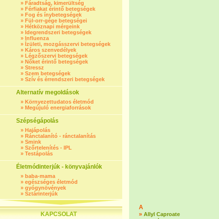
»
Fáradtság, kimerültség
»
Férfiakat érintő betegségek
»
Fog és ínybetegségek
»
Fül-orr-gége betegségei
»
Hétköznapi mérgeink
»
Idegrendszeri betegségek
»
Influenza
»
Ízületi, mozgásszervi betegségek
»
Káros szenvedélyek
»
Légzőszervi betegségek
»
Nőket érintő betegségek
»
Stressz
»
Szem betegségek
»
Szív és érrendszeri betegségek
Alternatív megoldások
»
Környezettudatos életmód
»
Megújuló energiaforrások
Szépségápolás
»
Hajápolás
»
Ránctalanító - ránctalanítás
»
Smink
»
Szőrtelenítés - IPL
»
Testápolás
Életmódinterjúk - könyvajánlók
»
baba-mama
»
egészséges életmód
»
gyógynövények
»
Sztárinterjúk
A
KAPCSOLAT
»
Allyl Caproate