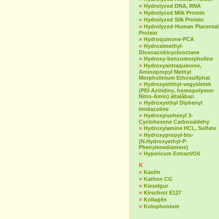
»
Hydrolyzed DNA, RNA
»
Hydrolyzed Milk Protein
»
Hydrolyzed Silk Protein
»
Hydrolyzed-Human Placental
Protein
»
Hydroquinone-PCA
»
Hydroximethyl-
Dioxoazobicyclooctane
»
Hydroxy-benzomorpholine
»
Hydroxyantraquinone,
Aminopropyl Methyl
Morpholinium Ethosulfphat
»
Hydroxyethhyl-vegyületek
(PEI-Aziridine, homopolymer-
Nitro-Amin) általában
»
Hydroxyethyl Diphenyl
Imidazoline
»
Hydroxyisohexyl 3-
Cyclohexene Carboxaldehy
»
Hydroxylamine HCL, Sulfate
»
Hydroxypropyl-bis-
(N.Hydroxyethyl-P-
Phenylenediamine)
»
Hypericum Extract/Oil
K
»
Kaolin
»
Kathon CG
»
Kieselgur
»
Kirschrot E127
»
Kollagén
»
Kolophonium