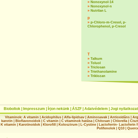
»
Nonoxynol-14
»
Nonoxynol-n
»
Nutrilan L
p
»
p-Chloro-m-Cresol, p-
Chlorophenol, p-Cresol
T
»
Talkum
»
Toluol
»
Triclosan
»
Triethanolamine
»
Triklozan
Bioboltok
|
Impresszum
|
Írjon nekünk
|
ÁSZF
|
Adatvédelem
|
Jogi nyilatkozat
Vitaminok:
A vitamin
|
Acidophilus
|
Alfa-lipidsav
|
Aminosavak
|
Antioxidáns
|
Arg
karotin
|
Bioflavonoidok
|
C vitamin
|
C vitaminok hatása
|
Chitosan
|
Chlorella
|
Ciszt
K vitamin
|
Karotinoidok
|
Klorofill
|
Kolosztrum
|
L-Cystine
|
Lactoferrin- Lactoferin 
Polifenolok
|
Q10
|
Querc