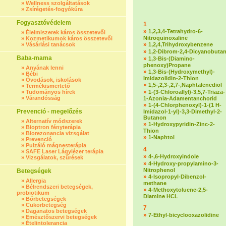
»
Wellness szolgáltatások
»
Zsírégetés-fogyókúra
Fogyasztóvédelem
1
»
1,2,3,4-Tetrahydro-6-
»
Élelmiszerek káros összetevői
Nitroquinoxaline
»
Kozmetikumok káros összetevői
»
»
Vásárlási tanácsok
1,2,4,Trihydroxybenzene
»
1,2-Dibrom-2,4-Dicyanobuta
Baba-mama
»
1,3-Bis-(Diamino-
phenoxy)Propane
»
Anyának lenni
»
1,3-Bis-(Hydroxymethyl)-
»
Bébi
Imidazolidin-2-Thion
»
Óvodások, iskolások
»
1,5-,2,3-,2,7-,Naphtalenediol
»
Termékismertető
»
»
Tudományos hírek
1-(3-Chloroallyl)-3,5,7-Triaza-
»
Várandósság
1-Azonia-Adamentanchorid
»
1-(4-Chlorphenoxyl)-1-(1 H-
Prevenció - megelőzés
Imidazol-1-yl)-3,3-Dimethyl-2-
Butanon
»
Alternatív módszerek
»
1-Hydroxypyridin-Zinc-2-
»
Bioptron fényterápia
Thion
»
Biorezonancia vizsgálat
»
1-Naphtol
»
Prevenció
»
Pulzáló mágnesterápia
4
»
SAFE Laser Lágylézer terápia
»
4-,6-Hydroxyindole
»
Vizsgálatok, szűrések
»
4-Hydroxy-propylamino-3-
Nitrophenol
Betegségek
»
4-Isopropyl-Dibenzol-
»
Allergia
methane
»
Bélrendszeri betegségek,
»
4-Methoxytoluene-2,5-
probiotikum
Diamine HCL
»
Bőrbetegségek
»
Cukorbetegség
7
»
Daganatos betegségek
»
7-Ethyl-bicyclooxazolidine
»
Emésztőszervi betegségek
»
Ételintolerancia