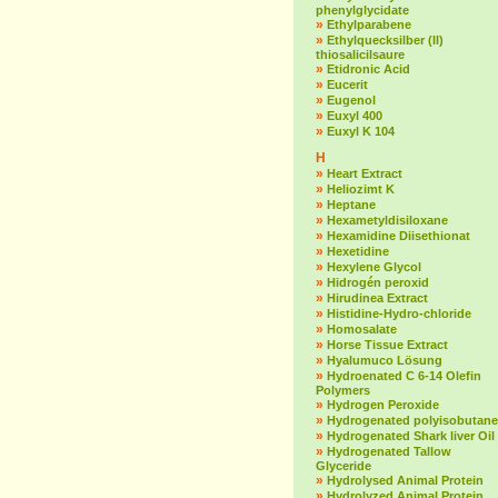
phenylglycidate
»
Ethylparabene
»
Ethylquecksilber (II)
thiosalicilsaure
»
Etidronic Acid
»
Eucerit
»
Eugenol
»
Euxyl 400
»
Euxyl K 104
H
»
Heart Extract
»
Heliozimt K
»
Heptane
»
Hexametyldisiloxane
»
Hexamidine Diisethionat
»
Hexetidine
»
Hexylene Glycol
»
Hidrogén peroxid
»
Hirudinea Extract
»
Histidine-Hydro-chloride
»
Homosalate
»
Horse Tissue Extract
»
Hyalumuco Lösung
»
Hydroenated C 6-14 Olefin
Polymers
»
Hydrogen Peroxide
»
Hydrogenated polyisobutane
»
Hydrogenated Shark liver Oil
»
Hydrogenated Tallow
Glyceride
»
Hydrolysed Animal Protein
»
Hydrolyzed Animal Protein