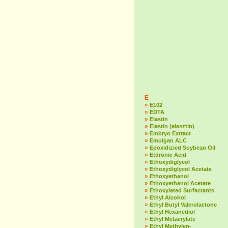
E
»
E102
»
EDTA
»
Elastin
»
Elastin (elasztin)
»
Embryo Extract
»
Emulgan ALC
»
Epoxidizied Soybean Oil
»
Etdronic Acid
»
Ethoxydiglycol
»
Ethoxydiglycol Acetate
»
Ethoxyethanol
»
Ethoxyethanol Acetate
»
Ethoxylated Surfactants
»
Ethyl Alcohol
»
Ethyl Butyl Valerolactone
»
Ethyl Hexanediol
»
Ethyl Metacrylate
»
Ethyl Methylen-