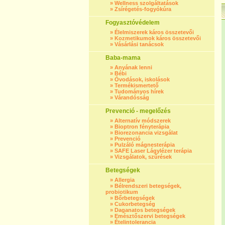
»
Wellness szolgáltatások
»
Zsírégetés-fogyókúra
Fogyasztóvédelem
»
Élelmiszerek káros összetevői
»
Kozmetikumok káros összetevői
»
Vásárlási tanácsok
Baba-mama
»
Anyának lenni
»
Bébi
»
Óvodások, iskolások
»
Termékismertető
»
Tudományos hírek
»
Várandósság
Prevenció - megelőzés
»
Alternatív módszerek
»
Bioptron fényterápia
»
Biorezonancia vizsgálat
»
Prevenció
»
Pulzáló mágnesterápia
»
SAFE Laser Lágylézer terápia
»
Vizsgálatok, szűrések
Betegségek
»
Allergia
»
Bélrendszeri betegségek,
probiotikum
»
Bőrbetegségek
»
Cukorbetegség
»
Daganatos betegségek
»
Emésztőszervi betegségek
»
Ételintolerancia