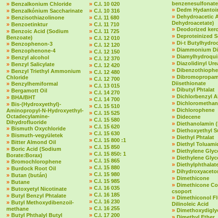
»
»
benzenesulfonate
Benzalkonium Chloride
C.I. 10 020
»
Dedm Hydantoin
»
»
Benzalkónium Saccharinate
C.I. 10 316
»
Dehydroacetic 
»
»
Benzisothiazolinone
C.I. 11 680
Dehydroacetate)
»
»
Benzoetinktur
C.I. 11 710
»
Deodorized ker
»
»
Benzoic Acid (Sodium
C.I. 11 725
»
Deproteinized 
Benzoate)
»
C.I. 12 010
»
Di-t Butylhydr
»
Benzophenon-3
»
C.I. 12 120
»
Diammonium Dit
»
Benzophenone-4
»
C.I. 12 150
»
Diamylhydroqu
»
Benzyl alcohol
»
C.I. 12 370
»
Diazolidinyl Ure
»
Benzyl Salicylate
»
C.I. 12 420
»
Dibenzothioph
»
Benzyl Triethyl Ammonium
»
C.I. 12 480
»
Dibromopropam
Chloride
»
C.I. 12 700
»
Diisethionate
Benzylhemiformal
»
C.I. 13 015
»
Dibutyl Phtalat
»
Bergamott Oil
»
C.I. 14 270
»
Dichlorbenzyl A
»
BHA/BHT
»
C.I. 14 700
»
Dichloromethan
»
Bis-(Hydroxyethyl)-
»
C.I. 15 510
»
Dichlorophene
Aminopropyl-N-Hydroxyethyl-
»
C.I. 15 525
Octadecylamine-
»
Didecene
»
C.I. 15 580
Dihydrofluoride
»
Diethanolamin 
»
C.I. 15 620
»
Bismuth Oxychloride
»
Diethoxyethyl S
»
C.I. 15 630
»
Bismuth-vegyületek
»
Diethyl Phtalat
»
C.I. 15 800 :1
»
Bitter Almond Oil
»
Diethyl Toluami
»
C.I. 15 850
»
Boric Acid (Sodium
»
Diethylene Glyc
»
C.I. 15 850: 1
Borate:Borax)
»
Diethylene Glyc
»
C.I. 15 865
»
Bromochlorophene
»
Diethylphthalate 
»
C.I. 15 880
»
Burdock Root Oil
»
Dihydroxyaceto
»
C.I. 15 980
»
Butan (bután)
»
Dimethicone
»
C.I. 15 985
»
Butane
»
Dimethicone Co
»
C.I. 16 035
»
Butoxyetyl Nicotinate
csoport
»
C.I. 16 185
»
Butyl Benzyl Phtalate
»
Dimethiconol F
»
C.I. 16 230
»
Butyl Methoxydibenzoil-
Dilinoleic Acid
»
C.I. 16 255
methane
»
Dimethoxydigly
»
»
Butyl Phthalyl Butyl
C.I. 17 200
»
Dimethyl Ether