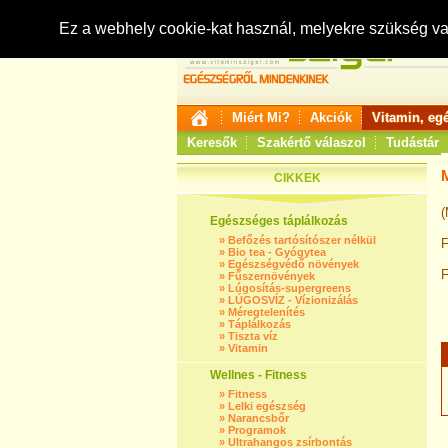
Ez a webhely cookie-kat használ, melyekre szükség v
Miért Mi?
Akciók
Vitamin, eg
Keresők
Szakértő válaszol
Tudástár
CIKKEK
(
Egészséges táplálkozás
»
Befőzés tartósítószer nélkül
F
»
Bio tea - Gyógytea
»
Egészségvédő növények
F
»
Fűszernövények
»
Lúgosítás-supergreens
»
LÚGOSVÍZ - Vízionizálás
»
Méregtelenítés
»
Táplálkozás
»
Tiszta víz
»
Vitamin
Wellnes - Fitness
»
Fitness
»
Lelki egészség
»
Narancsbőr
»
Programok
»
Ultrahangos zsírbontás