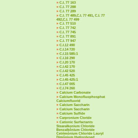
»
C.I. 77 163
»
C.I. 77 288
»
C.I. 77 289
»
C.I. 77 489,C.I. 77 491, C.I. 77
492,C.I. 77 499
»
C.I. 77 510
»
C.I. 77 742
»
C.I. 77 745
»
C.I. 77 891
»
C.I. 77 947
»
C.I.12 490
»
C.I.14 720
»
C.I.15 585:1
»
C.I.16 290
»
C.I.20 170
»
C.I.42 170
»
C.I.42 520
»
C.I.45 425
»
C.I.45 425:1
»
C.I.47 005
»
C.I.74 260
»
Calcium Carbonate
»
Calcium Monofluophosphat
Calciumfluorid
»
Calcium Saccharin
»
Calcium Saccharin
»
Calcium Sulfide
»
Carpronium Cloride
»
Cationic Surfactants
Stearalkonium Chloride
Benzalkónium Chloride
Cetrimónium Chloride Lauryl
Dimónium Hydroslysed