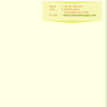
Mobil:
»
+36 30 7262 647
Cím:
»
2040 Budaörs,
Törökbálinti utca 42/B
E-mail:
»
info@vitaminsziget.com