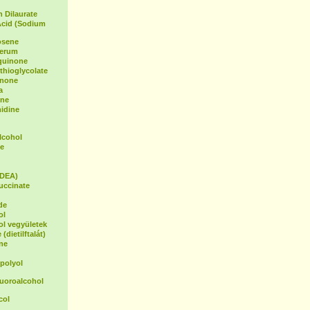
 Dilaurate
Acid (Sodium
osene
Serum
oquinone
hioglycolate
inone
a
ene
idine
lcohol
e
(DEA)
uccinate
de
ol
ol vegyületek
(dietilftalát)
ne
polyol
luoroalcohol
col