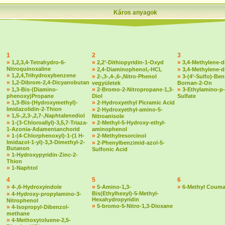
Káros anyagok
1
2
3
»
»
»
1,2,3,4-Tetrahydro-6-
2,2’-Dithiopyridin-1-Oxyd
3,4-Methylene-d
Nitroquinoxaline
»
»
2,4-Diaminophenol,-HCL
3,4-Methylene-
»
1,2,4,Trihydroxybenzene
»
»
2-,3-,4-,6-,Nitro-Phenol
3-(4’-Sulfo)-Ben
»
1,2-Dibrom-2,4-Dicyanobutan
vegyületek
Bornan-2-On
»
»
»
1,3-Bis-(Diamino-
2-Bromo-2-Nitropropane-1,3-
3-Ethylamino-p-
phenoxy)Propane
Diol
Sulfate
»
»
1,3-Bis-(Hydroxymethyl)-
2-Hydroxyethyl Picramic Acid
Imidazolidin-2-Thion
»
2-Hydroxyethyl-amino-5-
»
1,5-,2,3-,2,7-,Naphtalenediol
Nitroanisole
»
»
1-(3-Chloroallyl)-3,5,7-Triaza-
2-Methyl-5-Hydroxy-ethyl-
1-Azonia-Adamentanchorid
aminophenol
»
»
1-(4-Chlorphenoxyl)-1-(1 H-
2-Methylresorcinol
Imidazol-1-yl)-3,3-Dimethyl-2-
»
2-Phenylbenzimid-azol-5-
Butanon
Sulfonic Acid
»
1-Hydroxypyridin-Zinc-2-
Thion
»
1-Naphtol
4
5
6
»
»
»
4-,6-Hydroxyindole
5-Amino-1,3-
6-Methyl Couma
»
Bis(Ethylhexyl)-5-Methyl-
4-Hydroxy-propylamino-3-
Hexahydropyridin
Nitrophenol
»
5-bromo-5-Nitro-1,3-Dioxane
»
4-Isopropyl-Dibenzol-
methane
»
4-Methoxytoluene-2,5-