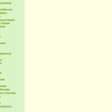
xymethyl
olidinone
idine
e
yryl Heptil
 Iodide
lene
m
exane
ylphenyl
te
yl
th
mide
phate
fluoride
ium Chloride
m
n
Sulfonic