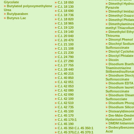
Glycolate
»
C.I. 18 050
»
Dimethyl Hydro
»
Butylated polyoxymethylene
»
C.I. 18 130
Pyrazole
Urea
»
C.I. 18 690
»
Dimethyl Imidaz
»
Butylparaben
»
C.I. 18 736
»
Dimethyl Oxazol
»
Butyrus Lac
»
C.I. 18 820
»
Dimethyl Phtlat
»
C.I. 18 965
»
Dimethylaminost
»
C.I. 19 120
methyl Thiazolium
»
»
C.I. 19 140
Dimethylol Ethy
»
Thiourea
C.I. 20 040
»
Dinonyl Phenol
»
C.I. 20 470
»
Diochtyl Sodiu
»
C.I. 21 100
Sulfosuccinate
»
C.I. 21 108
»
Dioctyl Cycloh
»
C.I. 21 230
»
Dioctyl Phtalate
»
C.I. 24 790
»
Dioxin
»
C.I. 27 290
»
Disodium Bseth
»
C.I. 27 755
Triaminotriazine
»
C.I. 28 440
Stilbenedisulfona
»
C.I. 40 215
»
Disodium Dioct
»
C.I. 40 850
Sulfosuccinate
»
C.I. 42 051
»
Disodium EDTA
»
C.I. 42 053
»
Disodium laure
»
C.I. 42 080
Sulfosuccinate
»
C.I. 42 090
»
Disodium Olea
»
C.I. 42 100
Sulfosucciate
»
»
C.I. 42 510
Disodium Phos
»
»
C.I. 42 735
Disodium Silico
»
»
C.I. 45 100
Distearyldimon
»
»
C.I. 45 170
Dm-Mdm-Dmd
»
Hydantoin,Dmhf
C.I. 45 170:1
»
DMDM hidantoi
»
C.I. 45 190
»
Dodecylbenzene
»
C.I. 45 350 C.I. 45 350:1
Acid
»
C.I. 45 370,C.I. 45 370:1