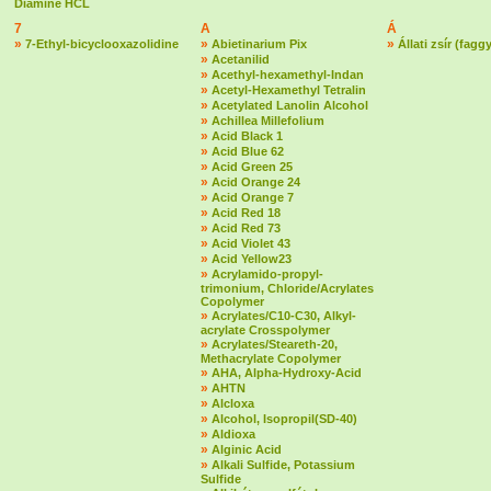
Diamine HCL
7
A
Á
»
»
»
7-Ethyl-bicyclooxazolidine
Abietinarium Pix
Állati zsír (fagg
»
Acetanilid
»
Acethyl-hexamethyl-Indan
»
Acetyl-Hexamethyl Tetralin
»
Acetylated Lanolin Alcohol
»
Achillea Millefolium
»
Acid Black 1
»
Acid Blue 62
»
Acid Green 25
»
Acid Orange 24
»
Acid Orange 7
»
Acid Red 18
»
Acid Red 73
»
Acid Violet 43
»
Acid Yellow23
»
Acrylamido-propyl-
trimonium, Chloride/Acrylates
Copolymer
»
Acrylates/C10-C30, Alkyl-
acrylate Crosspolymer
»
Acrylates/Steareth-20,
Methacrylate Copolymer
»
AHA, Alpha-Hydroxy-Acid
»
AHTN
»
Alcloxa
»
Alcohol, Isopropil(SD-40)
»
Aldioxa
»
Alginic Acid
»
Alkali Sulfide, Potassium
Sulfide