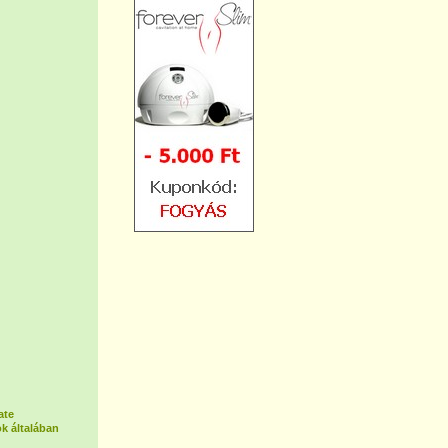
ate
k általában