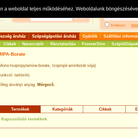
Bejelentkezés:
R
an a weboldal teljes működéséhez. Weboldalunk böngészésével 
Keresés:
Emlékezz
Elfel
észség áruház
Szépségápolási áruház
Gyártók
Szállítási informá
Cikkek
Narancsbőr
Ránctalanítás
ForeverSlim
SzépítőGépek
MIPA-Borate
Mono-Isopropylamine-borate, Izopropil-aminborát sója)
unkció: tartósító.
őleg ásványi anyag.
Mérgező.
Termékek
Kategóriák
Cikkek
E
Kapcsolódó termékek