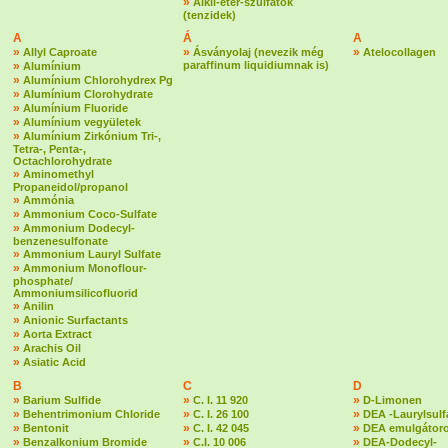
»
Alkil-éter-szulfátok
(tenzidek)
A
Á
A
»
»
»
Allyl Caproate
Ásványolaj (nevezik még
Atelocollagen
»
paraffinum liquidiumnak is)
Alumínium
»
Alumínium Chlorohydrex Pg
»
Alumínium Clorohydrate
»
Alumínium Fluoride
»
Alumínium vegyületek
»
Alumínium Zirkónium Tri-,
Tetra-, Penta-,
Octachlorohydrate
»
Aminomethyl
Propaneidol/propanol
»
Ammónia
»
Ammonium Coco-Sulfate
»
Ammonium Dodecyl-
benzenesulfonate
»
Ammonium Lauryl Sulfate
»
Ammonium Monoflour-
phosphate/
Ammoniumsilicofluorid
»
Anilin
»
Anionic Surfactants
»
Aorta Extract
»
Arachis Oil
»
Asiatic Acid
B
C
D
»
»
»
Barium Sulfide
C. I. 11 920
D-Limonen
»
»
»
Behentrimonium Chloride
C. I. 26 100
DEA -Laurylsulf
»
»
»
Bentonit
C. I. 42 045
DEA emulgátoro
»
»
»
Benzalkonium Bromide
C.I. 10 006
DEA-Dodecyl-