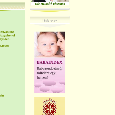
Ránctalanító készülék
ioxyaniline
dioxyphenol
zyliden-
Cresol
rin