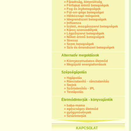
»
Fáradtság, kimerültség
»
Férfiakat érintő betegségek
»
Fog és ínybetegségek
»
Fül-orr-gége betegségei
»
Hétköznapi mérgeink
»
Idegrendszeri betegségek
»
Influenza
»
Ízületi, mozgásszervi betegségek
»
Káros szenvedélyek
»
Légzőszervi betegségek
»
Nőket érintő betegségek
»
Stressz
»
Szem betegségek
»
Szív és érrendszeri betegségek
Alternatív megoldások
»
Környezettudatos életmód
»
Megújuló energiaforrások
Szépségápolás
»
Hajápolás
»
Ránctalanító - ránctalanítás
»
Smink
»
Szőrtelenítés - IPL
»
Testápolás
Életmódinterjúk - könyvajánlók
»
baba-mama
»
egészséges életmód
»
gyógynövények
»
Sztárinterjúk
KAPCSOLAT