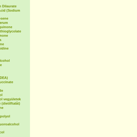
 Dilaurate
Acid (Sodium
osene
Serum
oquinone
hioglycolate
inone
a
ene
idine
lcohol
e
(DEA)
uccinate
de
ol
ol vegyületek
(dietilftalát)
ne
polyol
luoroalcohol
col