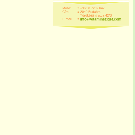
Mobil:
»
+36 30 7262 647
Cím:
»
2040 Budaörs,
Törökbálinti utca 42/B
E-mail:
»
info@vitaminsziget.com