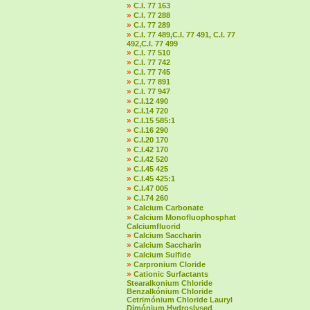
»
C.I. 77 163
»
C.I. 77 288
»
C.I. 77 289
»
C.I. 77 489,C.I. 77 491, C.I. 77
492,C.I. 77 499
»
C.I. 77 510
»
C.I. 77 742
»
C.I. 77 745
»
C.I. 77 891
»
C.I. 77 947
»
C.I.12 490
»
C.I.14 720
»
C.I.15 585:1
»
C.I.16 290
»
C.I.20 170
»
C.I.42 170
»
C.I.42 520
»
C.I.45 425
»
C.I.45 425:1
»
C.I.47 005
»
C.I.74 260
»
Calcium Carbonate
»
Calcium Monofluophosphat
Calciumfluorid
»
Calcium Saccharin
»
Calcium Saccharin
»
Calcium Sulfide
»
Carpronium Cloride
»
Cationic Surfactants
Stearalkonium Chloride
Benzalkónium Chloride
Cetrimónium Chloride Lauryl
Dimónium Hydroslysed