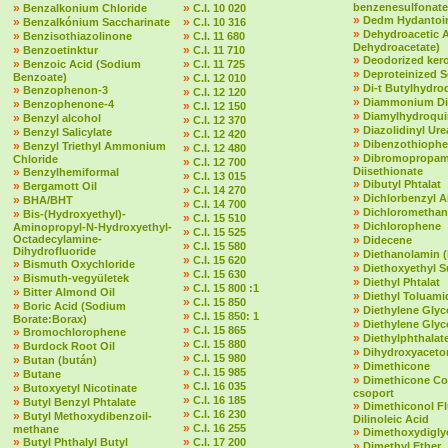
»
»
benzenesulfonate
Benzalkonium Chloride
C.I. 10 020
»
Dedm Hydantoin
»
»
Benzalkónium Saccharinate
C.I. 10 316
»
Dehydroacetic 
»
»
Benzisothiazolinone
C.I. 11 680
Dehydroacetate)
»
»
Benzoetinktur
C.I. 11 710
»
Deodorized ker
»
»
Benzoic Acid (Sodium
C.I. 11 725
»
Deproteinized 
Benzoate)
»
C.I. 12 010
»
Di-t Butylhydr
»
Benzophenon-3
»
C.I. 12 120
»
Diammonium Dit
»
Benzophenone-4
»
C.I. 12 150
»
Diamylhydroqu
»
Benzyl alcohol
»
C.I. 12 370
»
Diazolidinyl Ure
»
Benzyl Salicylate
»
C.I. 12 420
»
Dibenzothioph
»
Benzyl Triethyl Ammonium
»
C.I. 12 480
»
Dibromopropam
Chloride
»
C.I. 12 700
»
Diisethionate
Benzylhemiformal
»
C.I. 13 015
»
Dibutyl Phtalat
»
Bergamott Oil
»
C.I. 14 270
»
Dichlorbenzyl A
»
BHA/BHT
»
C.I. 14 700
»
Dichloromethan
»
Bis-(Hydroxyethyl)-
»
C.I. 15 510
»
Dichlorophene
Aminopropyl-N-Hydroxyethyl-
»
C.I. 15 525
Octadecylamine-
»
Didecene
»
C.I. 15 580
Dihydrofluoride
»
Diethanolamin 
»
C.I. 15 620
»
Bismuth Oxychloride
»
Diethoxyethyl S
»
C.I. 15 630
»
Bismuth-vegyületek
»
Diethyl Phtalat
»
C.I. 15 800 :1
»
Bitter Almond Oil
»
Diethyl Toluami
»
C.I. 15 850
»
Boric Acid (Sodium
»
Diethylene Glyc
»
C.I. 15 850: 1
Borate:Borax)
»
Diethylene Glyc
»
C.I. 15 865
»
Bromochlorophene
»
Diethylphthalate 
»
C.I. 15 880
»
Burdock Root Oil
»
Dihydroxyaceto
»
C.I. 15 980
»
Butan (bután)
»
Dimethicone
»
C.I. 15 985
»
Butane
»
Dimethicone Co
»
C.I. 16 035
»
Butoxyetyl Nicotinate
csoport
»
C.I. 16 185
»
Butyl Benzyl Phtalate
»
Dimethiconol F
»
C.I. 16 230
»
Butyl Methoxydibenzoil-
Dilinoleic Acid
»
C.I. 16 255
methane
»
Dimethoxydigly
»
»
Butyl Phthalyl Butyl
C.I. 17 200
»
Dimethyl Ether