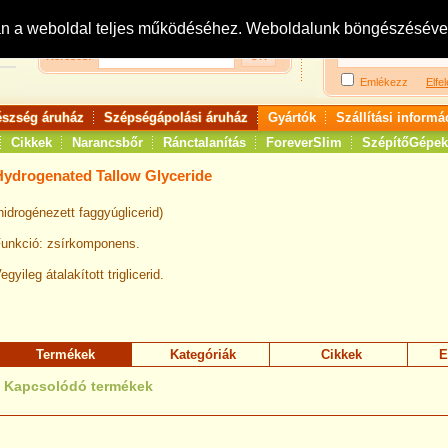
Bejelentkezés:
R
an a weboldal teljes működéséhez. Weboldalunk böngészésével 
Keresés:
Emlékezz
Elfel
észség áruház
Szépségápolási áruház
Gyártók
Szállítási informá
Cikkek
Narancsbőr
Ránctalanítás
ForeverSlim
SzépítőGépek
Hydrogenated Tallow Glyceride
hidrogénezett faggyúglicerid)
unkció: zsírkomponens.
egyileg átalakított triglicerid.
Termékek
Kategóriák
Cikkek
E
Kapcsolódó termékek