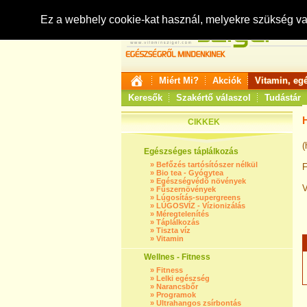
Ez a webhely cookie-kat használ, melyekre szükség v
Miért Mi?
Akciók
Vitamin, eg
Keresők
Szakértő válaszol
Tudástár
CIKKEK
(
Egészséges táplálkozás
»
Befőzés tartósítószer nélkül
F
»
Bio tea - Gyógytea
»
Egészségvédő növények
V
»
Fűszernövények
»
Lúgosítás-supergreens
»
LÚGOSVÍZ - Vízionizálás
»
Méregtelenítés
»
Táplálkozás
»
Tiszta víz
»
Vitamin
Wellnes - Fitness
»
Fitness
»
Lelki egészség
»
Narancsbőr
»
Programok
»
Ultrahangos zsírbontás