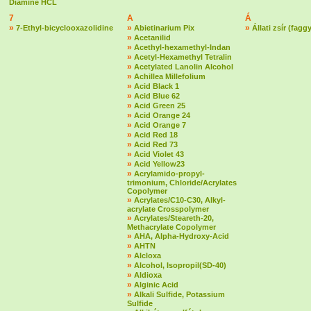
Diamine HCL
7
A
Á
»
»
»
7-Ethyl-bicyclooxazolidine
Abietinarium Pix
Állati zsír (fagg
»
Acetanilid
»
Acethyl-hexamethyl-Indan
»
Acetyl-Hexamethyl Tetralin
»
Acetylated Lanolin Alcohol
»
Achillea Millefolium
»
Acid Black 1
»
Acid Blue 62
»
Acid Green 25
»
Acid Orange 24
»
Acid Orange 7
»
Acid Red 18
»
Acid Red 73
»
Acid Violet 43
»
Acid Yellow23
»
Acrylamido-propyl-
trimonium, Chloride/Acrylates
Copolymer
»
Acrylates/C10-C30, Alkyl-
acrylate Crosspolymer
»
Acrylates/Steareth-20,
Methacrylate Copolymer
»
AHA, Alpha-Hydroxy-Acid
»
AHTN
»
Alcloxa
»
Alcohol, Isopropil(SD-40)
»
Aldioxa
»
Alginic Acid
»
Alkali Sulfide, Potassium
Sulfide