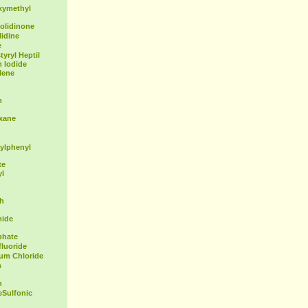
xymethyl
olidinone
idine
e
yryl Heptil
 Iodide
lene
m
exane
ylphenyl
te
yl
th
mide
phate
fluoride
ium Chloride
m
n
Sulfonic