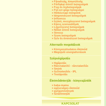
»
Fáradtság, kimerültség
»
Férfiakat érintő betegségek
»
Fog és ínybetegségek
»
Fül-orr-gége betegségei
»
Hétköznapi mérgeink
»
Idegrendszeri betegségek
»
Influenza
»
Ízületi, mozgásszervi betegségek
»
Káros szenvedélyek
»
Légzőszervi betegségek
»
Nőket érintő betegségek
»
Stressz
»
Szem betegségek
»
Szív és érrendszeri betegségek
Alternatív megoldások
»
Környezettudatos életmód
»
Megújuló energiaforrások
Szépségápolás
»
Hajápolás
»
Ránctalanító - ránctalanítás
»
Smink
»
Szőrtelenítés - IPL
»
Testápolás
Életmódinterjúk - könyvajánlók
»
baba-mama
»
egészséges életmód
»
gyógynövények
»
Sztárinterjúk
KAPCSOLAT