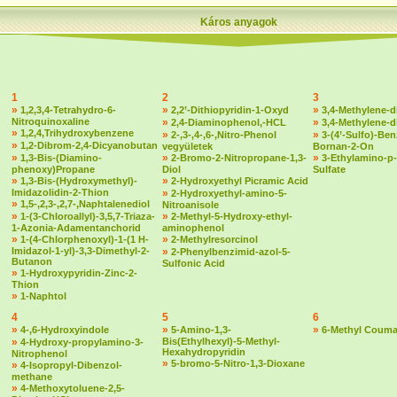
Káros anyagok
1
2
3
»
»
»
1,2,3,4-Tetrahydro-6-
2,2’-Dithiopyridin-1-Oxyd
3,4-Methylene-d
Nitroquinoxaline
»
»
2,4-Diaminophenol,-HCL
3,4-Methylene-
»
1,2,4,Trihydroxybenzene
»
»
2-,3-,4-,6-,Nitro-Phenol
3-(4’-Sulfo)-Ben
»
1,2-Dibrom-2,4-Dicyanobutan
vegyületek
Bornan-2-On
»
»
»
1,3-Bis-(Diamino-
2-Bromo-2-Nitropropane-1,3-
3-Ethylamino-p-
phenoxy)Propane
Diol
Sulfate
»
»
1,3-Bis-(Hydroxymethyl)-
2-Hydroxyethyl Picramic Acid
Imidazolidin-2-Thion
»
2-Hydroxyethyl-amino-5-
»
1,5-,2,3-,2,7-,Naphtalenediol
Nitroanisole
»
»
1-(3-Chloroallyl)-3,5,7-Triaza-
2-Methyl-5-Hydroxy-ethyl-
1-Azonia-Adamentanchorid
aminophenol
»
»
1-(4-Chlorphenoxyl)-1-(1 H-
2-Methylresorcinol
Imidazol-1-yl)-3,3-Dimethyl-2-
»
2-Phenylbenzimid-azol-5-
Butanon
Sulfonic Acid
»
1-Hydroxypyridin-Zinc-2-
Thion
»
1-Naphtol
4
5
6
»
»
»
4-,6-Hydroxyindole
5-Amino-1,3-
6-Methyl Couma
»
Bis(Ethylhexyl)-5-Methyl-
4-Hydroxy-propylamino-3-
Hexahydropyridin
Nitrophenol
»
5-bromo-5-Nitro-1,3-Dioxane
»
4-Isopropyl-Dibenzol-
methane
»
4-Methoxytoluene-2,5-