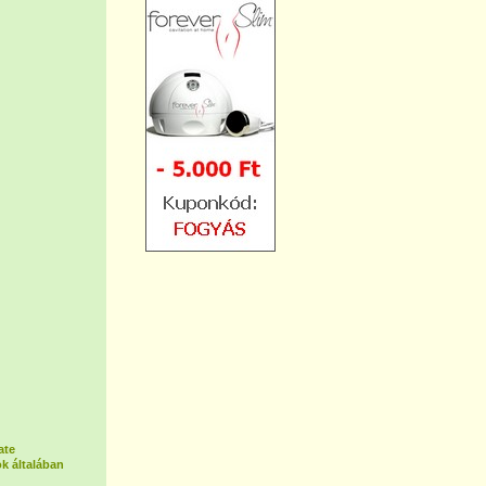
ate
k általában