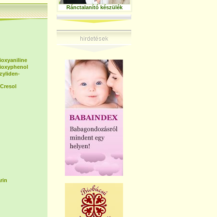
Ránctalanító készülék
ioxyaniline
dioxyphenol
zyliden-
Cresol
rin