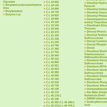
Glycolate
»
C.I. 18 050
»
Dimethyl Hydro
»
Butylated polyoxymethylene
»
C.I. 18 130
Pyrazole
Urea
»
C.I. 18 690
»
Dimethyl Imidaz
»
Butylparaben
»
C.I. 18 736
»
Dimethyl Oxazol
»
Butyrus Lac
»
C.I. 18 820
»
Dimethyl Phtlat
»
C.I. 18 965
»
Dimethylaminost
»
C.I. 19 120
methyl Thiazolium
»
»
C.I. 19 140
Dimethylol Ethy
»
Thiourea
C.I. 20 040
»
Dinonyl Phenol
»
C.I. 20 470
»
Diochtyl Sodiu
»
C.I. 21 100
Sulfosuccinate
»
C.I. 21 108
»
Dioctyl Cycloh
»
C.I. 21 230
»
Dioctyl Phtalate
»
C.I. 24 790
»
Dioxin
»
C.I. 27 290
»
Disodium Bseth
»
C.I. 27 755
Triaminotriazine
»
C.I. 28 440
Stilbenedisulfona
»
C.I. 40 215
»
Disodium Dioct
»
C.I. 40 850
Sulfosuccinate
»
C.I. 42 051
»
Disodium EDTA
»
C.I. 42 053
»
Disodium laure
»
C.I. 42 080
Sulfosuccinate
»
C.I. 42 090
»
Disodium Olea
»
C.I. 42 100
Sulfosucciate
»
»
C.I. 42 510
Disodium Phos
»
»
C.I. 42 735
Disodium Silico
»
»
C.I. 45 100
Distearyldimon
»
»
C.I. 45 170
Dm-Mdm-Dmd
»
Hydantoin,Dmhf
C.I. 45 170:1
»
DMDM hidantoi
»
C.I. 45 190
»
Dodecylbenzene
»
C.I. 45 350 C.I. 45 350:1
Acid
»
C.I. 45 370,C.I. 45 370:1