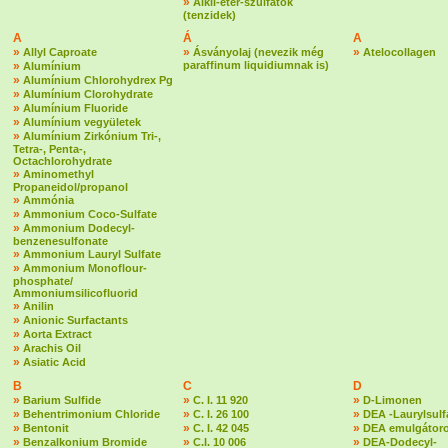
»
Alkil-éter-szulfátok
(tenzidek)
A
Á
A
»
»
»
Allyl Caproate
Ásványolaj (nevezik még
Atelocollagen
»
paraffinum liquidiumnak is)
Alumínium
»
Alumínium Chlorohydrex Pg
»
Alumínium Clorohydrate
»
Alumínium Fluoride
»
Alumínium vegyületek
»
Alumínium Zirkónium Tri-,
Tetra-, Penta-,
Octachlorohydrate
»
Aminomethyl
Propaneidol/propanol
»
Ammónia
»
Ammonium Coco-Sulfate
»
Ammonium Dodecyl-
benzenesulfonate
»
Ammonium Lauryl Sulfate
»
Ammonium Monoflour-
phosphate/
Ammoniumsilicofluorid
»
Anilin
»
Anionic Surfactants
»
Aorta Extract
»
Arachis Oil
»
Asiatic Acid
B
C
D
»
»
»
Barium Sulfide
C. I. 11 920
D-Limonen
»
»
»
Behentrimonium Chloride
C. I. 26 100
DEA -Laurylsulf
»
»
»
Bentonit
C. I. 42 045
DEA emulgátoro
»
»
»
Benzalkonium Bromide
C.I. 10 006
DEA-Dodecyl-