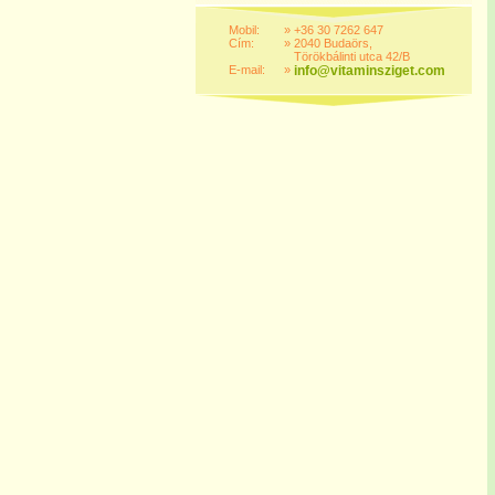
Mobil:
»
+36 30 7262 647
Cím:
»
2040 Budaörs,
Törökbálinti utca 42/B
E-mail:
»
info@vitaminsziget.com