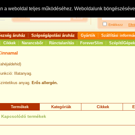
Bejelentkezés:
R
an a weboldal teljes működéséhez. Weboldalunk böngészésével 
Keresés:
Emlékezz
Elfel
észség áruház
Szépségápolási áruház
Gyártók
Szállítási informá
Cikkek
Narancsbőr
Ránctalanítás
ForeverSlim
SzépítőGépek
Cinnamal
fahéjaldehid)
unkció: I
llatanyag.
zintetikus anyag.
Erős allergén.
Termékek
Kategóriák
Cikkek
E
Kapcsolódó termékek