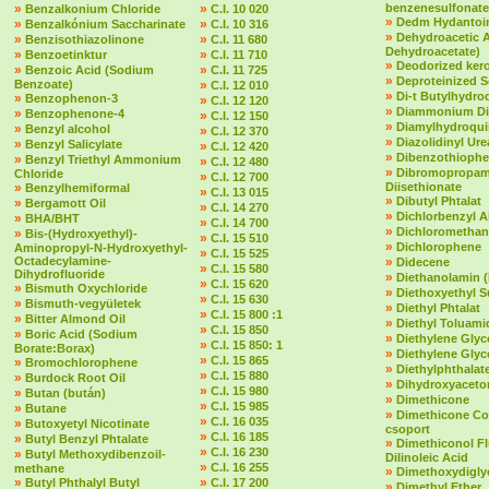
»
»
benzenesulfonate
Benzalkonium Chloride
C.I. 10 020
»
Dedm Hydantoin
»
»
Benzalkónium Saccharinate
C.I. 10 316
»
Dehydroacetic 
»
»
Benzisothiazolinone
C.I. 11 680
Dehydroacetate)
»
»
Benzoetinktur
C.I. 11 710
»
Deodorized ker
»
»
Benzoic Acid (Sodium
C.I. 11 725
»
Deproteinized 
Benzoate)
»
C.I. 12 010
»
Di-t Butylhydr
»
Benzophenon-3
»
C.I. 12 120
»
Diammonium Dit
»
Benzophenone-4
»
C.I. 12 150
»
Diamylhydroqu
»
Benzyl alcohol
»
C.I. 12 370
»
Diazolidinyl Ure
»
Benzyl Salicylate
»
C.I. 12 420
»
Dibenzothioph
»
Benzyl Triethyl Ammonium
»
C.I. 12 480
»
Dibromopropam
Chloride
»
C.I. 12 700
»
Diisethionate
Benzylhemiformal
»
C.I. 13 015
»
Dibutyl Phtalat
»
Bergamott Oil
»
C.I. 14 270
»
Dichlorbenzyl A
»
BHA/BHT
»
C.I. 14 700
»
Dichloromethan
»
Bis-(Hydroxyethyl)-
»
C.I. 15 510
»
Dichlorophene
Aminopropyl-N-Hydroxyethyl-
»
C.I. 15 525
Octadecylamine-
»
Didecene
»
C.I. 15 580
Dihydrofluoride
»
Diethanolamin 
»
C.I. 15 620
»
Bismuth Oxychloride
»
Diethoxyethyl S
»
C.I. 15 630
»
Bismuth-vegyületek
»
Diethyl Phtalat
»
C.I. 15 800 :1
»
Bitter Almond Oil
»
Diethyl Toluami
»
C.I. 15 850
»
Boric Acid (Sodium
»
Diethylene Glyc
»
C.I. 15 850: 1
Borate:Borax)
»
Diethylene Glyc
»
C.I. 15 865
»
Bromochlorophene
»
Diethylphthalate 
»
C.I. 15 880
»
Burdock Root Oil
»
Dihydroxyaceto
»
C.I. 15 980
»
Butan (bután)
»
Dimethicone
»
C.I. 15 985
»
Butane
»
Dimethicone Co
»
C.I. 16 035
»
Butoxyetyl Nicotinate
csoport
»
C.I. 16 185
»
Butyl Benzyl Phtalate
»
Dimethiconol F
»
C.I. 16 230
»
Butyl Methoxydibenzoil-
Dilinoleic Acid
»
C.I. 16 255
methane
»
Dimethoxydigly
»
»
Butyl Phthalyl Butyl
C.I. 17 200
»
Dimethyl Ether