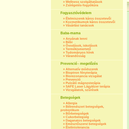
»
Wellness szolgáltatások
»
Zsírégetés-fogyókúra
Fogyasztóvédelem
»
Élelmiszerek káros összetevői
»
Kozmetikumok káros összetevői
»
Vásárlási tanácsok
Baba-mama
»
Anyának lenni
»
Bébi
»
Óvodások, iskolások
»
Termékismertető
»
Tudományos hírek
»
Várandósság
Prevenció - megelőzés
»
Alternatív módszerek
»
Bioptron fényterápia
»
Biorezonancia vizsgálat
»
Prevenció
»
Pulzáló mágnesterápia
»
SAFE Laser Lágylézer terápia
»
Vizsgálatok, szűrések
Betegségek
»
Allergia
»
Bélrendszeri betegségek,
probiotikum
»
Bőrbetegségek
»
Cukorbetegség
»
Daganatos betegségek
»
Emésztőszervi betegségek
»
Ételintolerancia