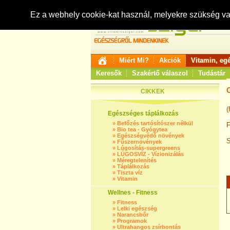
Ez a webhely cookie-kat használ, melyekre szükség v
Miért Mi?
Akciók
Vitamin, eg
Keresők
Szakértő válaszol
Tudástár
CIKKEK
(
Egészséges táplálkozás
»
Befőzés tartósítószer nélkül
F
»
Bio tea - Gyógytea
»
Egészségvédő növények
S
»
Fűszernövények
»
Lúgosítás-supergreens
»
LÚGOSVÍZ - Vízionizálás
»
Méregtelenítés
»
Táplálkozás
»
Tiszta víz
»
Vitamin
Wellnes - Fitness
»
Fitness
»
Lelki egészség
»
Narancsbőr
»
Programok
»
Ultrahangos zsírbontás