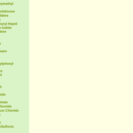
xymethyl
olidinone
idine
e
yryl Heptil
 Iodide
lene
m
exane
ylphenyl
te
yl
th
mide
phate
fluoride
ium Chloride
m
n
Sulfonic