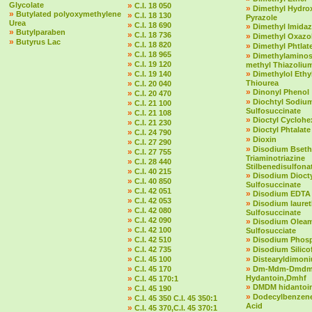
Glycolate
»
C.I. 18 050
»
Dimethyl Hydro
»
Butylated polyoxymethylene
»
C.I. 18 130
Pyrazole
Urea
»
C.I. 18 690
»
Dimethyl Imidaz
»
Butylparaben
»
C.I. 18 736
»
Dimethyl Oxazol
»
Butyrus Lac
»
C.I. 18 820
»
Dimethyl Phtlat
»
C.I. 18 965
»
Dimethylaminost
»
C.I. 19 120
methyl Thiazolium
»
»
C.I. 19 140
Dimethylol Ethy
»
Thiourea
C.I. 20 040
»
Dinonyl Phenol
»
C.I. 20 470
»
Diochtyl Sodiu
»
C.I. 21 100
Sulfosuccinate
»
C.I. 21 108
»
Dioctyl Cycloh
»
C.I. 21 230
»
Dioctyl Phtalate
»
C.I. 24 790
»
Dioxin
»
C.I. 27 290
»
Disodium Bseth
»
C.I. 27 755
Triaminotriazine
»
C.I. 28 440
Stilbenedisulfona
»
C.I. 40 215
»
Disodium Dioct
»
C.I. 40 850
Sulfosuccinate
»
C.I. 42 051
»
Disodium EDTA
»
C.I. 42 053
»
Disodium laure
»
C.I. 42 080
Sulfosuccinate
»
C.I. 42 090
»
Disodium Olea
»
C.I. 42 100
Sulfosucciate
»
»
C.I. 42 510
Disodium Phos
»
»
C.I. 42 735
Disodium Silico
»
»
C.I. 45 100
Distearyldimon
»
»
C.I. 45 170
Dm-Mdm-Dmd
»
Hydantoin,Dmhf
C.I. 45 170:1
»
DMDM hidantoi
»
C.I. 45 190
»
Dodecylbenzene
»
C.I. 45 350 C.I. 45 350:1
Acid
»
C.I. 45 370,C.I. 45 370:1