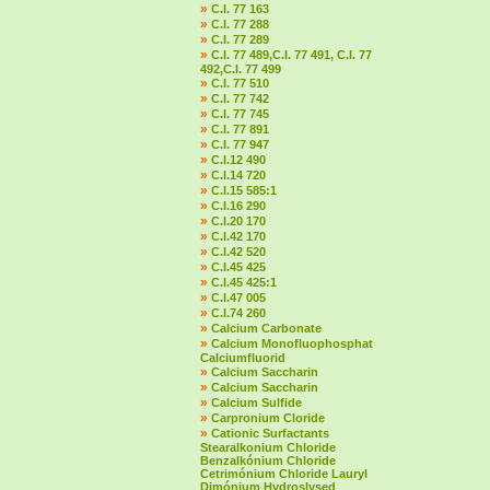
»
C.I. 77 163
»
C.I. 77 288
»
C.I. 77 289
»
C.I. 77 489,C.I. 77 491, C.I. 77
492,C.I. 77 499
»
C.I. 77 510
»
C.I. 77 742
»
C.I. 77 745
»
C.I. 77 891
»
C.I. 77 947
»
C.I.12 490
»
C.I.14 720
»
C.I.15 585:1
»
C.I.16 290
»
C.I.20 170
»
C.I.42 170
»
C.I.42 520
»
C.I.45 425
»
C.I.45 425:1
»
C.I.47 005
»
C.I.74 260
»
Calcium Carbonate
»
Calcium Monofluophosphat
Calciumfluorid
»
Calcium Saccharin
»
Calcium Saccharin
»
Calcium Sulfide
»
Carpronium Cloride
»
Cationic Surfactants
Stearalkonium Chloride
Benzalkónium Chloride
Cetrimónium Chloride Lauryl
Dimónium Hydroslysed