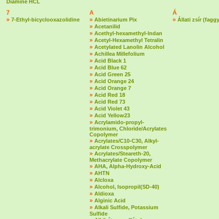
Diamine HCL
7
A
Á
»
»
»
7-Ethyl-bicyclooxazolidine
Abietinarium Pix
Állati zsír (fagg
»
Acetanilid
»
Acethyl-hexamethyl-Indan
»
Acetyl-Hexamethyl Tetralin
»
Acetylated Lanolin Alcohol
»
Achillea Millefolium
»
Acid Black 1
»
Acid Blue 62
»
Acid Green 25
»
Acid Orange 24
»
Acid Orange 7
»
Acid Red 18
»
Acid Red 73
»
Acid Violet 43
»
Acid Yellow23
»
Acrylamido-propyl-
trimonium, Chloride/Acrylates
Copolymer
»
Acrylates/C10-C30, Alkyl-
acrylate Crosspolymer
»
Acrylates/Steareth-20,
Methacrylate Copolymer
»
AHA, Alpha-Hydroxy-Acid
»
AHTN
»
Alcloxa
»
Alcohol, Isopropil(SD-40)
»
Aldioxa
»
Alginic Acid
»
Alkali Sulfide, Potassium
Sulfide