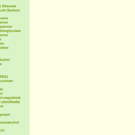
 Dilaurate
Acid (Sodium
osene
Serum
oquinone
hioglycolate
inone
a
ene
idine
lcohol
e
(DEA)
uccinate
de
ol
ol vegyületek
(dietilftalát)
ne
polyol
luoroalcohol
col