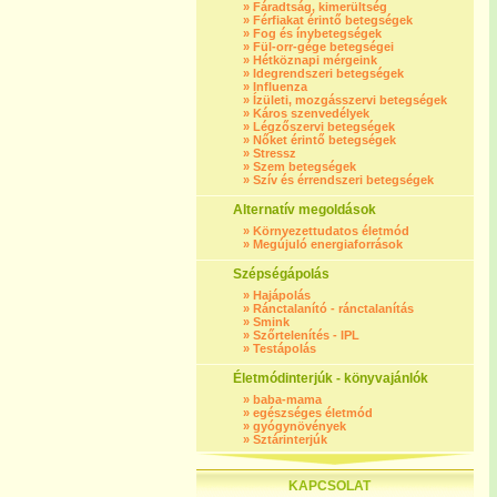
»
Fáradtság, kimerültség
»
Férfiakat érintő betegségek
»
Fog és ínybetegségek
»
Fül-orr-gége betegségei
»
Hétköznapi mérgeink
»
Idegrendszeri betegségek
»
Influenza
»
Ízületi, mozgásszervi betegségek
»
Káros szenvedélyek
»
Légzőszervi betegségek
»
Nőket érintő betegségek
»
Stressz
»
Szem betegségek
»
Szív és érrendszeri betegségek
Alternatív megoldások
»
Környezettudatos életmód
»
Megújuló energiaforrások
Szépségápolás
»
Hajápolás
»
Ránctalanító - ránctalanítás
»
Smink
»
Szőrtelenítés - IPL
»
Testápolás
Életmódinterjúk - könyvajánlók
»
baba-mama
»
egészséges életmód
»
gyógynövények
»
Sztárinterjúk
KAPCSOLAT