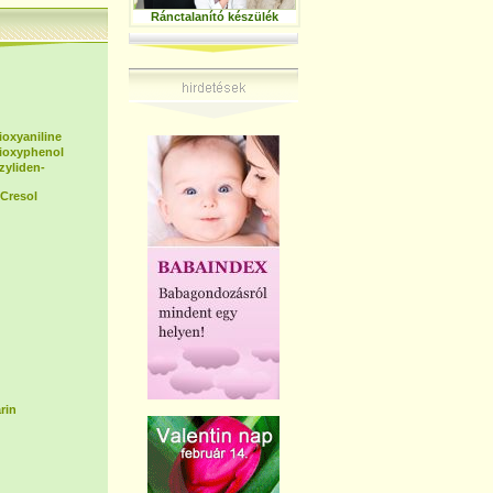
Ránctalanító készülék
ioxyaniline
dioxyphenol
zyliden-
Cresol
rin