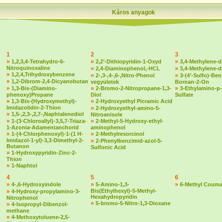
Káros anyagok
1
2
3
»
»
»
1,2,3,4-Tetrahydro-6-
2,2’-Dithiopyridin-1-Oxyd
3,4-Methylene-d
Nitroquinoxaline
»
»
2,4-Diaminophenol,-HCL
3,4-Methylene-
»
1,2,4,Trihydroxybenzene
»
»
2-,3-,4-,6-,Nitro-Phenol
3-(4’-Sulfo)-Ben
»
1,2-Dibrom-2,4-Dicyanobutan
vegyületek
Bornan-2-On
»
»
»
1,3-Bis-(Diamino-
2-Bromo-2-Nitropropane-1,3-
3-Ethylamino-p-
phenoxy)Propane
Diol
Sulfate
»
»
1,3-Bis-(Hydroxymethyl)-
2-Hydroxyethyl Picramic Acid
Imidazolidin-2-Thion
»
2-Hydroxyethyl-amino-5-
»
1,5-,2,3-,2,7-,Naphtalenediol
Nitroanisole
»
»
1-(3-Chloroallyl)-3,5,7-Triaza-
2-Methyl-5-Hydroxy-ethyl-
1-Azonia-Adamentanchorid
aminophenol
»
»
1-(4-Chlorphenoxyl)-1-(1 H-
2-Methylresorcinol
Imidazol-1-yl)-3,3-Dimethyl-2-
»
2-Phenylbenzimid-azol-5-
Butanon
Sulfonic Acid
»
1-Hydroxypyridin-Zinc-2-
Thion
»
1-Naphtol
4
5
6
»
»
»
4-,6-Hydroxyindole
5-Amino-1,3-
6-Methyl Couma
»
Bis(Ethylhexyl)-5-Methyl-
4-Hydroxy-propylamino-3-
Hexahydropyridin
Nitrophenol
»
5-bromo-5-Nitro-1,3-Dioxane
»
4-Isopropyl-Dibenzol-
methane
»
4-Methoxytoluene-2,5-