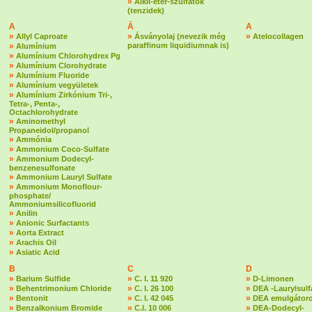
»
Alkil-éter-szulfátok
(tenzidek)
A
Á
A
»
»
»
Allyl Caproate
Ásványolaj (nevezik még
Atelocollagen
»
paraffinum liquidiumnak is)
Alumínium
»
Alumínium Chlorohydrex Pg
»
Alumínium Clorohydrate
»
Alumínium Fluoride
»
Alumínium vegyületek
»
Alumínium Zirkónium Tri-,
Tetra-, Penta-,
Octachlorohydrate
»
Aminomethyl
Propaneidol/propanol
»
Ammónia
»
Ammonium Coco-Sulfate
»
Ammonium Dodecyl-
benzenesulfonate
»
Ammonium Lauryl Sulfate
»
Ammonium Monoflour-
phosphate/
Ammoniumsilicofluorid
»
Anilin
»
Anionic Surfactants
»
Aorta Extract
»
Arachis Oil
»
Asiatic Acid
B
C
D
»
»
»
Barium Sulfide
C. I. 11 920
D-Limonen
»
»
»
Behentrimonium Chloride
C. I. 26 100
DEA -Laurylsulf
»
»
»
Bentonit
C. I. 42 045
DEA emulgátoro
»
»
»
Benzalkonium Bromide
C.I. 10 006
DEA-Dodecyl-