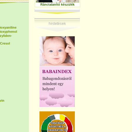
Ránctalanító készülék
ioxyaniline
dioxyphenol
zyliden-
Cresol
rin