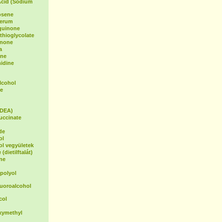
Acid (Sodium
osene
Serum
oquinone
hioglycolate
inone
a
ene
idine
lcohol
e
(DEA)
uccinate
de
ol
ol vegyületek
(dietilftalát)
ne
polyol
luoroalcohol
col
xymethyl