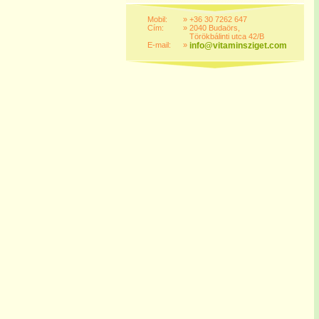
Mobil:
»
+36 30 7262 647
Cím:
»
2040 Budaörs,
Törökbálinti utca 42/B
E-mail:
»
info@vitaminsziget.com