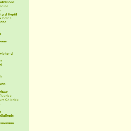
olidinone
idine
e
yryl Heptil
 Iodide
lene
m
exane
ylphenyl
te
yl
th
mide
phate
fluoride
ium Chloride
m
n
Sulfonic
rimonium