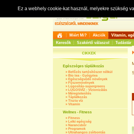
Ez a webhely cookie-kat használ, melyekre szükség v
Miért Mi?
Akciók
Vitamin, eg
Keresők
Szakértő válaszol
Tudástár
CIKKEK
M
Egészséges táplálkozás
»
Befőzés tartósítószer nélkül
S
»
Bio tea - Gyógytea
»
Egészségvédő növények
»
Fűszernövények
»
Lúgosítás-supergreens
»
LÚGOSVÍZ - Vízionizálás
»
Méregtelenítés
»
Táplálkozás
»
Tiszta víz
»
Vitamin
Wellnes - Fitness
»
Fitness
»
Lelki egészség
»
Narancsbőr
»
Programok
»
Ultrahangos zsírbontás