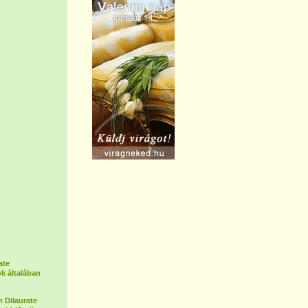
ate
k általában
 Dilaurate