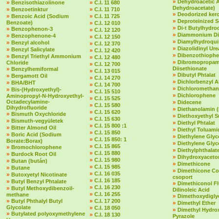
»
Dehydroacetic 
»
»
Benzisothiazolinone
C.I. 11 680
Dehydroacetate)
»
»
Benzoetinktur
C.I. 11 710
»
Deodorized ker
»
»
Benzoic Acid (Sodium
C.I. 11 725
»
Deproteinized 
Benzoate)
»
C.I. 12 010
»
Di-t Butylhydr
»
Benzophenon-3
»
C.I. 12 120
»
Diammonium Dit
»
Benzophenone-4
»
C.I. 12 150
»
Diamylhydroqu
»
Benzyl alcohol
»
C.I. 12 370
»
Diazolidinyl Ure
»
Benzyl Salicylate
»
C.I. 12 420
»
Dibenzothioph
»
Benzyl Triethyl Ammonium
»
C.I. 12 480
»
Dibromopropam
Chloride
»
C.I. 12 700
»
Diisethionate
Benzylhemiformal
»
C.I. 13 015
»
Dibutyl Phtalat
»
Bergamott Oil
»
C.I. 14 270
»
Dichlorbenzyl A
»
BHA/BHT
»
C.I. 14 700
»
Dichloromethan
»
Bis-(Hydroxyethyl)-
»
C.I. 15 510
»
Dichlorophene
Aminopropyl-N-Hydroxyethyl-
»
C.I. 15 525
Octadecylamine-
»
Didecene
»
C.I. 15 580
Dihydrofluoride
»
Diethanolamin 
»
C.I. 15 620
»
Bismuth Oxychloride
»
Diethoxyethyl S
»
C.I. 15 630
»
Bismuth-vegyületek
»
Diethyl Phtalat
»
C.I. 15 800 :1
»
Bitter Almond Oil
»
Diethyl Toluami
»
C.I. 15 850
»
Boric Acid (Sodium
»
Diethylene Glyc
»
C.I. 15 850: 1
Borate:Borax)
»
Diethylene Glyc
»
C.I. 15 865
»
Bromochlorophene
»
Diethylphthalate 
»
C.I. 15 880
»
Burdock Root Oil
»
Dihydroxyaceto
»
C.I. 15 980
»
Butan (bután)
»
Dimethicone
»
C.I. 15 985
»
Butane
»
Dimethicone Co
»
C.I. 16 035
»
Butoxyetyl Nicotinate
csoport
»
C.I. 16 185
»
Butyl Benzyl Phtalate
»
Dimethiconol F
»
C.I. 16 230
»
Butyl Methoxydibenzoil-
Dilinoleic Acid
»
C.I. 16 255
methane
»
Dimethoxydigly
»
»
Butyl Phthalyl Butyl
C.I. 17 200
»
Dimethyl Ether
Glycolate
»
C.I. 18 050
»
Dimethyl Hydro
»
Butylated polyoxymethylene
»
C.I. 18 130
Pyrazole