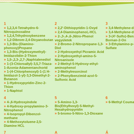
1
2
3
»
»
»
1,2,3,4-Tetrahydro-6-
2,2’-Dithiopyridin-1-Oxyd
3,4-Methylene-d
Nitroquinoxaline
»
»
2,4-Diaminophenol,-HCL
3,4-Methylene-
»
1,2,4,Trihydroxybenzene
»
»
2-,3-,4-,6-,Nitro-Phenol
3-(4’-Sulfo)-Ben
»
1,2-Dibrom-2,4-Dicyanobutan
vegyületek
Bornan-2-On
»
»
»
1,3-Bis-(Diamino-
2-Bromo-2-Nitropropane-1,3-
3-Ethylamino-p-
phenoxy)Propane
Diol
Sulfate
»
»
1,3-Bis-(Hydroxymethyl)-
2-Hydroxyethyl Picramic Acid
Imidazolidin-2-Thion
»
2-Hydroxyethyl-amino-5-
»
1,5-,2,3-,2,7-,Naphtalenediol
Nitroanisole
»
»
1-(3-Chloroallyl)-3,5,7-Triaza-
2-Methyl-5-Hydroxy-ethyl-
1-Azonia-Adamentanchorid
aminophenol
»
»
1-(4-Chlorphenoxyl)-1-(1 H-
2-Methylresorcinol
Imidazol-1-yl)-3,3-Dimethyl-2-
»
2-Phenylbenzimid-azol-5-
Butanon
Sulfonic Acid
»
1-Hydroxypyridin-Zinc-2-
Thion
»
1-Naphtol
4
5
6
»
»
»
4-,6-Hydroxyindole
5-Amino-1,3-
6-Methyl Couma
»
Bis(Ethylhexyl)-5-Methyl-
4-Hydroxy-propylamino-3-
Hexahydropyridin
Nitrophenol
»
5-bromo-5-Nitro-1,3-Dioxane
»
4-Isopropyl-Dibenzol-
methane
»
4-Methoxytoluene-2,5-
Diamine HCL
7
A
Á