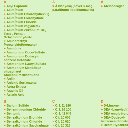
A
Á
A
»
»
»
Allyl Caproate
Ásványolaj (nevezik még
Atelocollagen
»
paraffinum liquidiumnak is)
Alumínium
»
Alumínium Chlorohydrex Pg
»
Alumínium Clorohydrate
»
Alumínium Fluoride
»
Alumínium vegyületek
»
Alumínium Zirkónium Tri-,
Tetra-, Penta-,
Octachlorohydrate
»
Aminomethyl
Propaneidol/propanol
»
Ammónia
»
Ammonium Coco-Sulfate
»
Ammonium Dodecyl-
benzenesulfonate
»
Ammonium Lauryl Sulfate
»
Ammonium Monoflour-
phosphate/
Ammoniumsilicofluorid
»
Anilin
»
Anionic Surfactants
»
Aorta Extract
»
Arachis Oil
»
Asiatic Acid
B
C
D
»
»
»
Barium Sulfide
C. I. 11 920
D-Limonen
»
»
»
Behentrimonium Chloride
C. I. 26 100
DEA -Laurylsulf
»
»
»
Bentonit
C. I. 42 045
DEA emulgátoro
»
»
»
Benzalkonium Bromide
C.I. 10 006
DEA-Dodecyl-
»
»
benzenesulfonate
Benzalkonium Chloride
C.I. 10 020
»
Dedm Hydantoin
»
»
Benzalkónium Saccharinate
C.I. 10 316