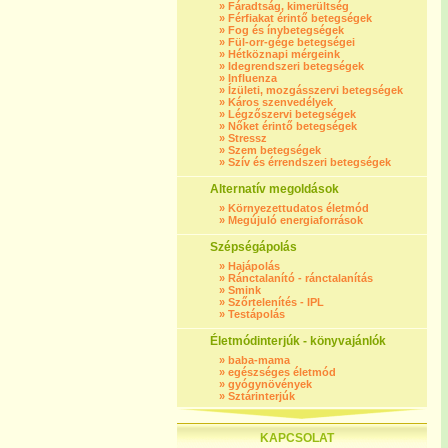
»
Fáradtság, kimerültség
»
Férfiakat érintő betegségek
»
Fog és ínybetegségek
»
Fül-orr-gége betegségei
»
Hétköznapi mérgeink
»
Idegrendszeri betegségek
»
Influenza
»
Ízületi, mozgásszervi betegségek
»
Káros szenvedélyek
»
Légzőszervi betegségek
»
Nőket érintő betegségek
»
Stressz
»
Szem betegségek
»
Szív és érrendszeri betegségek
Alternatív megoldások
»
Környezettudatos életmód
»
Megújuló energiaforrások
Szépségápolás
»
Hajápolás
»
Ránctalanító - ránctalanítás
»
Smink
»
Szőrtelenítés - IPL
»
Testápolás
Életmódinterjúk - könyvajánlók
»
baba-mama
»
egészséges életmód
»
gyógynövények
»
Sztárinterjúk
KAPCSOLAT