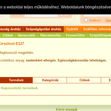
Bejelentkezés:
R
an a weboldal teljes működéséhez. Weboldalunk böngészésével 
Keresés:
Emlékezz
Elfel
észség áruház
Szépségápolási áruház
Gyártók
Szállítási informá
Cikkek
Narancsbőr
Ránctalanítás
ForeverSlim
SzépítőGépek
Kirschrot E127
egtévesztő megjelölés.
zintetikus anyag,
esetenként allergén. Egészségkárosodás lehetséges.
Termékek
Kategóriák
Cikkek
E
Kapcsolódó termékek
Káros anyagok