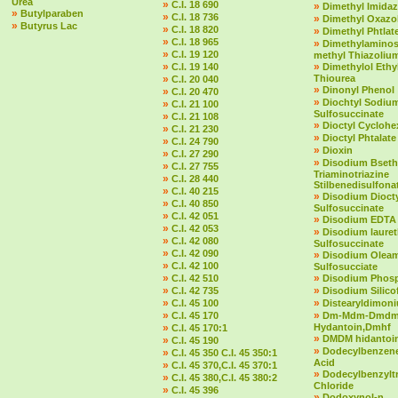
Urea
»
C.I. 18 690
»
Dimethyl Imidaz
»
Butylparaben
»
C.I. 18 736
»
Dimethyl Oxazol
»
Butyrus Lac
»
C.I. 18 820
»
Dimethyl Phtlat
»
C.I. 18 965
»
Dimethylaminost
»
C.I. 19 120
methyl Thiazolium
»
»
C.I. 19 140
Dimethylol Ethy
»
Thiourea
C.I. 20 040
»
Dinonyl Phenol
»
C.I. 20 470
»
Diochtyl Sodiu
»
C.I. 21 100
Sulfosuccinate
»
C.I. 21 108
»
Dioctyl Cycloh
»
C.I. 21 230
»
Dioctyl Phtalate
»
C.I. 24 790
»
Dioxin
»
C.I. 27 290
»
Disodium Bseth
»
C.I. 27 755
Triaminotriazine
»
C.I. 28 440
Stilbenedisulfona
»
C.I. 40 215
»
Disodium Dioct
»
C.I. 40 850
Sulfosuccinate
»
C.I. 42 051
»
Disodium EDTA
»
C.I. 42 053
»
Disodium laure
»
C.I. 42 080
Sulfosuccinate
»
C.I. 42 090
»
Disodium Olea
»
C.I. 42 100
Sulfosucciate
»
»
C.I. 42 510
Disodium Phos
»
»
C.I. 42 735
Disodium Silico
»
»
C.I. 45 100
Distearyldimon
»
»
C.I. 45 170
Dm-Mdm-Dmd
»
Hydantoin,Dmhf
C.I. 45 170:1
»
DMDM hidantoi
»
C.I. 45 190
»
Dodecylbenzene
»
C.I. 45 350 C.I. 45 350:1
Acid
»
C.I. 45 370,C.I. 45 370:1
»
Dodecylbenzylt
»
C.I. 45 380,C.I. 45 380:2
Chloride
»
C.I. 45 396
»
Dodoxynol-n