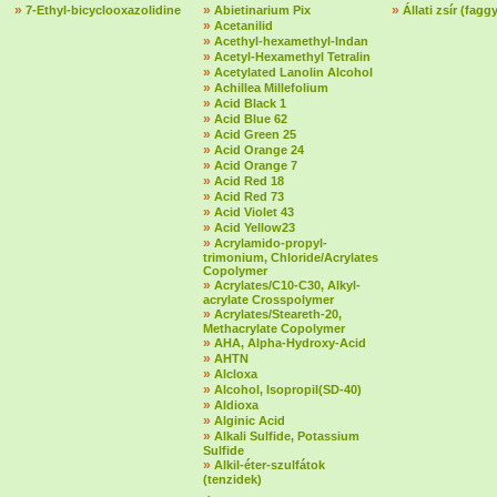
»
»
»
7-Ethyl-bicyclooxazolidine
Abietinarium Pix
Állati zsír (fagg
»
Acetanilid
»
Acethyl-hexamethyl-Indan
»
Acetyl-Hexamethyl Tetralin
»
Acetylated Lanolin Alcohol
»
Achillea Millefolium
»
Acid Black 1
»
Acid Blue 62
»
Acid Green 25
»
Acid Orange 24
»
Acid Orange 7
»
Acid Red 18
»
Acid Red 73
»
Acid Violet 43
»
Acid Yellow23
»
Acrylamido-propyl-
trimonium, Chloride/Acrylates
Copolymer
»
Acrylates/C10-C30, Alkyl-
acrylate Crosspolymer
»
Acrylates/Steareth-20,
Methacrylate Copolymer
»
AHA, Alpha-Hydroxy-Acid
»
AHTN
»
Alcloxa
»
Alcohol, Isopropil(SD-40)
»
Aldioxa
»
Alginic Acid
»
Alkali Sulfide, Potassium
Sulfide
»
Alkil-éter-szulfátok
(tenzidek)