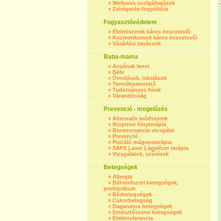
»
Wellness szolgáltatások
»
Zsírégetés-fogyókúra
Fogyasztóvédelem
»
Élelmiszerek káros összetevői
»
Kozmetikumok káros összetevői
»
Vásárlási tanácsok
Baba-mama
»
Anyának lenni
»
Bébi
»
Óvodások, iskolások
»
Termékismertető
»
Tudományos hírek
»
Várandósság
Prevenció - megelőzés
»
Alternatív módszerek
»
Bioptron fényterápia
»
Biorezonancia vizsgálat
»
Prevenció
»
Pulzáló mágnesterápia
»
SAFE Laser Lágylézer terápia
»
Vizsgálatok, szűrések
Betegségek
»
Allergia
»
Bélrendszeri betegségek,
probiotikum
»
Bőrbetegségek
»
Cukorbetegség
»
Daganatos betegségek
»
Emésztőszervi betegségek
»
Ételintolerancia