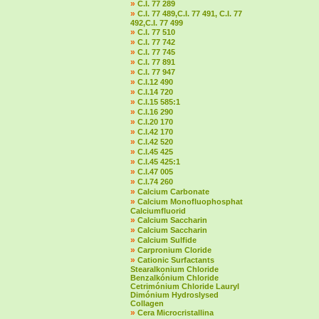
»
C.I. 77 289
»
C.I. 77 489,C.I. 77 491, C.I. 77
492,C.I. 77 499
»
C.I. 77 510
»
C.I. 77 742
»
C.I. 77 745
»
C.I. 77 891
»
C.I. 77 947
»
C.I.12 490
»
C.I.14 720
»
C.I.15 585:1
»
C.I.16 290
»
C.I.20 170
»
C.I.42 170
»
C.I.42 520
»
C.I.45 425
»
C.I.45 425:1
»
C.I.47 005
»
C.I.74 260
»
Calcium Carbonate
»
Calcium Monofluophosphat
Calciumfluorid
»
Calcium Saccharin
»
Calcium Saccharin
»
Calcium Sulfide
»
Carpronium Cloride
»
Cationic Surfactants
Stearalkonium Chloride
Benzalkónium Chloride
Cetrimónium Chloride Lauryl
Dimónium Hydroslysed
Collagen
»
Cera Microcristallina