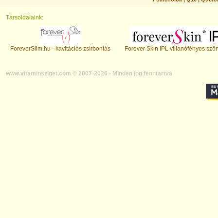
Társoldalaink:
ForeverSlim.hu - kavitációs zsírbontás
Forever Skin IPL villanófényes szőr
www.vitaminsziget.com © 2007-2026 - Minden jog fenntartva