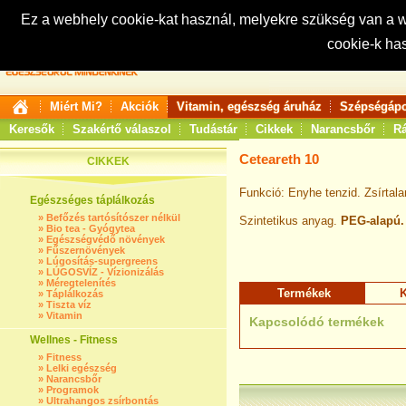
Ez a webhely cookie-kat használ, melyekre szükség van a
cookie-k ha
Keresés:
Miért Mi?
Akciók
Vitamin, egészség áruház
Szépségápo
Keresők
Szakértő válaszol
Tudástár
Cikkek
Narancsbőr
Rá
Ceteareth 10
CIKKEK
Funkció: Enyhe tenzid. Zsírtala
Egészséges táplálkozás
»
Befőzés tartósítószer nélkül
Szintetikus anyag.
PEG-alapú.
»
Bio tea - Gyógytea
»
Egészségvédő növények
»
Fűszernövények
»
Lúgosítás-supergreens
»
LÚGOSVÍZ - Vízionizálás
»
Méregtelenítés
Termékek
K
»
Táplálkozás
»
Tiszta víz
»
Vitamin
Kapcsolódó termékek
Wellnes - Fitness
»
Fitness
»
Lelki egészség
»
Narancsbőr
»
Programok
»
Ultrahangos zsírbontás