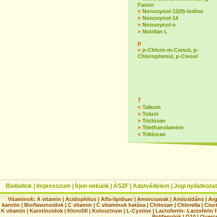
Factor
»
Nonoxynol-12(9)-lodine
»
Nonoxynol-14
»
Nonoxynol-n
»
Nutrilan L
p
»
p-Chloro-m-Cresol, p-
Chlorophenol, p-Cresol
T
»
Talkum
»
Toluol
»
Triclosan
»
Triethanolamine
»
Triklozan
Bioboltok
|
Impresszum
|
Írjon nekünk
|
ÁSZF
|
Adatvédelem
|
Jogi nyilatkozat
Vitaminok:
A vitamin
|
Acidophilus
|
Alfa-lipidsav
|
Aminosavak
|
Antioxidáns
|
Arg
karotin
|
Bioflavonoidok
|
C vitamin
|
C vitaminok hatása
|
Chitosan
|
Chlorella
|
Ciszt
K vitamin
|
Karotinoidok
|
Klorofill
|
Kolosztrum
|
L-Cystine
|
Lactoferrin- Lactoferin 
Polifenolok
|
Q10
|
Querc