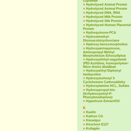
Glyceride
»
Hydrolysed Animal Protein
»
Hydrolyzed Animal Protein
»
Hydrolyzed DNA, RNA
»
Hydrolyzed Milk Protein
»
Hydrolyzed Silk Protein
»
Hydrolyzed-Human Placental
Protein
»
Hydroquinone-PCA
»
Hydroximethyl-
Dioxoazobicyclooctane
»
Hydroxy-benzomorpholine
»
Hydroxyantraquinone,
Aminopropyl Methyl
Morpholinium Ethosulfphat
»
Hydroxyethhyl-vegyületek
(PEI-Aziridine, homopolymer-
Nitro-Amin) általában
»
Hydroxyethyl Diphenyl
Imidazoline
»
Hydroxyisohexyl 3-
Cyclohexene Carboxaldehy
»
Hydroxylamine HCL, Sulfate
»
Hydroxypropyl-bis-
(N.Hydroxyethyl-P-
Phenylenediamine)
»
Hypericum Extract/Oil
K
»
Kaolin
»
Kathon CG
»
Kieselgur
»
Kirschrot E127
»
Kollagén