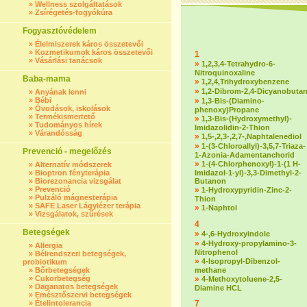
»
Wellness szolgáltatások
»
Zsírégetés-fogyókúra
Fogyasztóvédelem
»
Élelmiszerek káros összetevői
»
Kozmetikumok káros összetevői
1
»
Vásárlási tanácsok
»
1,2,3,4-Tetrahydro-6-
Nitroquinoxaline
Baba-mama
»
1,2,4,Trihydroxybenzene
»
1,2-Dibrom-2,4-Dicyanobuta
»
Anyának lenni
»
Bébi
»
1,3-Bis-(Diamino-
»
Óvodások, iskolások
phenoxy)Propane
»
Termékismertető
»
1,3-Bis-(Hydroxymethyl)-
»
Tudományos hírek
Imidazolidin-2-Thion
»
Várandósság
»
1,5-,2,3-,2,7-,Naphtalenediol
»
1-(3-Chloroallyl)-3,5,7-Triaza-
Prevenció - megelőzés
1-Azonia-Adamentanchorid
»
1-(4-Chlorphenoxyl)-1-(1 H-
»
Alternatív módszerek
»
Bioptron fényterápia
Imidazol-1-yl)-3,3-Dimethyl-2-
»
Biorezonancia vizsgálat
Butanon
»
Prevenció
»
1-Hydroxypyridin-Zinc-2-
»
Pulzáló mágnesterápia
Thion
»
SAFE Laser Lágylézer terápia
»
1-Naphtol
»
Vizsgálatok, szűrések
4
Betegségek
»
4-,6-Hydroxyindole
»
4-Hydroxy-propylamino-3-
»
Allergia
Nitrophenol
»
Bélrendszeri betegségek,
»
4-Isopropyl-Dibenzol-
probiotikum
»
Bőrbetegségek
methane
»
Cukorbetegség
»
4-Methoxytoluene-2,5-
»
Daganatos betegségek
Diamine HCL
»
Emésztőszervi betegségek
»
Ételintolerancia
7