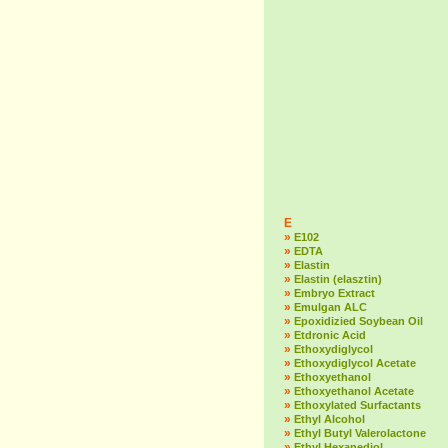
E
»
E102
»
EDTA
»
Elastin
»
Elastin (elasztin)
»
Embryo Extract
»
Emulgan ALC
»
Epoxidizied Soybean Oil
»
Etdronic Acid
»
Ethoxydiglycol
»
Ethoxydiglycol Acetate
»
Ethoxyethanol
»
Ethoxyethanol Acetate
»
Ethoxylated Surfactants
»
Ethyl Alcohol
»
Ethyl Butyl Valerolactone
»
Ethyl Hexanediol