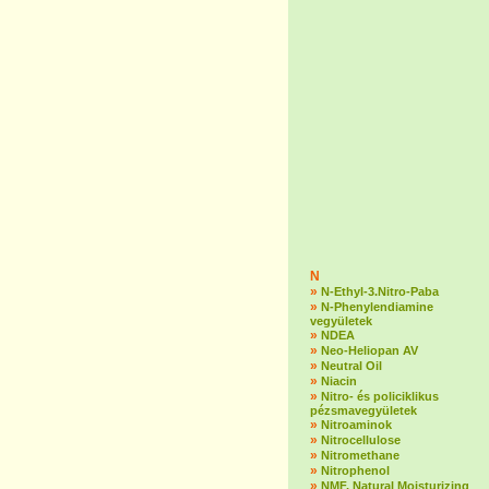
N
»
N-Ethyl-3.Nitro-Paba
»
N-Phenylendiamine
vegyületek
»
NDEA
»
Neo-Heliopan AV
»
Neutral Oil
»
Niacin
»
Nitro- és policiklikus
pézsmavegyületek
»
Nitroaminok
»
Nitrocellulose
»
Nitromethane
»
Nitrophenol
»
NMF, Natural Moisturizing