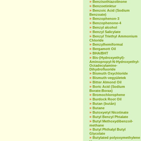
»
Benzisothiazolinone
»
Benzoetinktur
»
Benzoic Acid (Sodium
Benzoate)
»
Benzophenon-3
»
Benzophenone-4
»
Benzyl alcohol
»
Benzyl Salicylate
»
Benzyl Triethyl Ammonium
Chloride
»
Benzylhemiformal
»
Bergamott Oil
»
BHA/BHT
»
Bis-(Hydroxyethyl)-
Aminopropyl-N-Hydroxyethyl-
Octadecylamine-
Dihydrofluoride
»
Bismuth Oxychloride
»
Bismuth-vegyületek
»
Bitter Almond Oil
»
Boric Acid (Sodium
Borate:Borax)
»
Bromochlorophene
»
Burdock Root Oil
»
Butan (bután)
»
Butane
»
Butoxyetyl Nicotinate
»
Butyl Benzyl Phtalate
»
Butyl Methoxydibenzoil-
methane
»
Butyl Phthalyl Butyl
Glycolate
»
Butylated polyoxymethylene