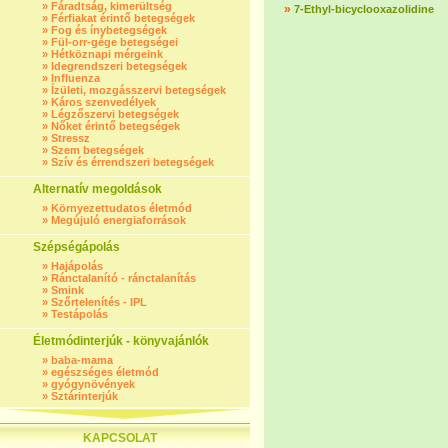
»
Fáradtság, kimerültség
»
7-Ethyl-bicyclooxazolidine
»
Férfiakat érintő betegségek
»
Fog és ínybetegségek
»
Fül-orr-gége betegségei
»
Hétköznapi mérgeink
»
Idegrendszeri betegségek
»
Influenza
»
Ízületi, mozgásszervi betegségek
»
Káros szenvedélyek
»
Légzőszervi betegségek
»
Nőket érintő betegségek
»
Stressz
»
Szem betegségek
»
Szív és érrendszeri betegségek
Alternatív megoldások
»
Környezettudatos életmód
»
Megújuló energiaforrások
Szépségápolás
»
Hajápolás
»
Ránctalanító - ránctalanítás
»
Smink
»
Szőrtelenítés - IPL
»
Testápolás
Életmódinterjúk - könyvajánlók
»
baba-mama
»
egészséges életmód
»
gyógynövények
»
Sztárinterjúk
KAPCSOLAT