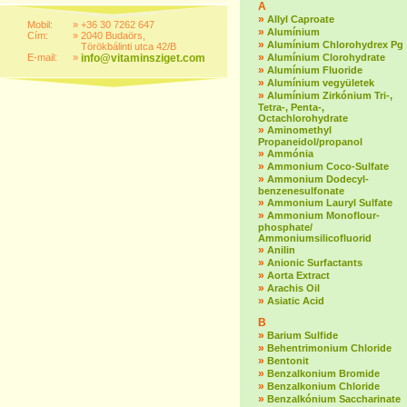
A
»
Allyl Caproate
Mobil:
»
+36 30 7262 647
»
Alumínium
Cím:
»
2040 Budaörs,
»
Alumínium Chlorohydrex Pg
Törökbálinti utca 42/B
»
E-mail:
»
info@vitaminsziget.com
Alumínium Clorohydrate
»
Alumínium Fluoride
»
Alumínium vegyületek
»
Alumínium Zirkónium Tri-,
Tetra-, Penta-,
Octachlorohydrate
»
Aminomethyl
Propaneidol/propanol
»
Ammónia
»
Ammonium Coco-Sulfate
»
Ammonium Dodecyl-
benzenesulfonate
»
Ammonium Lauryl Sulfate
»
Ammonium Monoflour-
phosphate/
Ammoniumsilicofluorid
»
Anilin
»
Anionic Surfactants
»
Aorta Extract
»
Arachis Oil
»
Asiatic Acid
B
»
Barium Sulfide
»
Behentrimonium Chloride
»
Bentonit
»
Benzalkonium Bromide
»
Benzalkonium Chloride
»
Benzalkónium Saccharinate