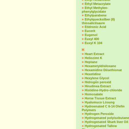
»
Ethyl Metacrylate
»
Ethyl Methylen-
phenylglycidate
»
Ethylparabene
»
Ethylquecksilber (II)
thiosalicilsaure
»
Etidronic Acid
»
Eucerit
»
Eugenol
»
Euxyl 400
»
Euxyl K 104
H
»
Heart Extract
»
Heliozimt K
»
Heptane
»
Hexametyldisiloxane
»
Hexamidine Diisethionat
»
Hexetidine
»
Hexylene Glycol
»
Hidrogén peroxid
»
Hirudinea Extract
»
Histidine-Hydro-chloride
»
Homosalate
»
Horse Tissue Extract
»
Hyalumuco Lösung
»
Hydroenated C 6-14 Olefin
Polymers
»
Hydrogen Peroxide
»
Hydrogenated polyisobutane
»
Hydrogenated Shark liver Oil
»
Hydrogenated Tallow