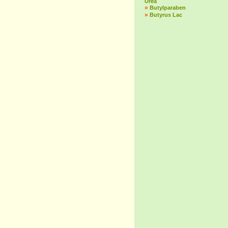
Urea
»
Butylparaben
»
Butyrus Lac