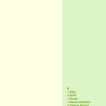
E
»
E102
»
EDTA
»
Elastin
»
Elastin (elasztin)
»
Embryo Extract