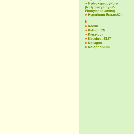
»
Hydroxypropyl-bis-
(N.Hydroxyethyl-P-
Phenylenediamine)
»
Hypericum Extract/Oil
K
»
Kaolin
»
Kathon CG
»
Kieselgur
»
Kirschrot E127
»
Kollagén
»
Kolophonium