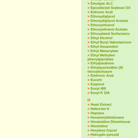
»
Emulgan ALC
»
Epoxidizied Soybean Oil
»
Etdronic Acid
»
Ethoxydiglycol
»
Ethoxydiglycol Acetate
»
Ethoxyethanol
»
Ethoxyethanol Acetate
»
Ethoxylated Surfactants
»
Ethyl Alcohol
»
Ethyl Butyl Valerolactone
»
Ethyl Hexanediol
»
Ethyl Metacrylate
»
Ethyl Methylen-
phenylglycidate
»
Ethylparabene
»
Ethylquecksilber (II)
thiosalicilsaure
»
Etidronic Acid
»
Eucerit
»
Eugenol
»
Euxyl 400
»
Euxyl K 104
H
»
Heart Extract
»
Heliozimt K
»
Heptane
»
Hexametyldisiloxane
»
Hexamidine Diisethionat
»
Hexetidine
»
Hexylene Glycol
»
Hidrogén peroxid