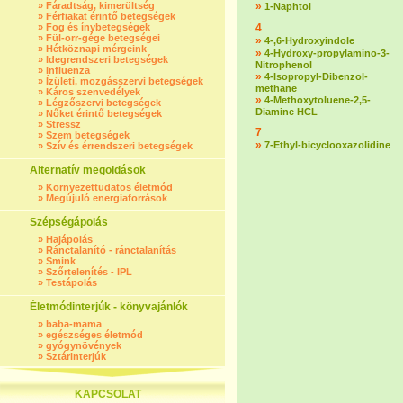
»
Fáradtság, kimerültség
»
1-Naphtol
»
Férfiakat érintő betegségek
»
Fog és ínybetegségek
4
»
Fül-orr-gége betegségei
»
4-,6-Hydroxyindole
»
Hétköznapi mérgeink
»
4-Hydroxy-propylamino-3-
»
Idegrendszeri betegségek
Nitrophenol
»
Influenza
»
4-Isopropyl-Dibenzol-
»
Ízületi, mozgásszervi betegségek
methane
»
Káros szenvedélyek
»
4-Methoxytoluene-2,5-
»
Légzőszervi betegségek
Diamine HCL
»
Nőket érintő betegségek
»
Stressz
7
»
Szem betegségek
»
7-Ethyl-bicyclooxazolidine
»
Szív és érrendszeri betegségek
Alternatív megoldások
»
Környezettudatos életmód
»
Megújuló energiaforrások
Szépségápolás
»
Hajápolás
»
Ránctalanító - ránctalanítás
»
Smink
»
Szőrtelenítés - IPL
»
Testápolás
Életmódinterjúk - könyvajánlók
»
baba-mama
»
egészséges életmód
»
gyógynövények
»
Sztárinterjúk
KAPCSOLAT