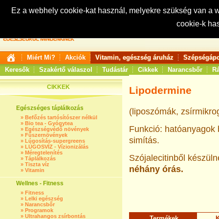
Ez a webhely cookie-kat használ, melyekre szükség van a
cookie-k ha
Keresés:
Miért Mi?
Akciók
Vitamin, egészség áruház
Szépségápo
Keresők
Szakértő válaszol
Tudástár
Cikkek
Narancsbőr
Rá
CIKKEK
Lipodermine
Egészséges táplálkozás
(liposzómák, zsírmikro
»
Befőzés tartósítószer nélkül
»
Bio tea - Gyógytea
Funkció: hatóanyagok b
»
Egészségvédő növények
»
Fűszernövények
simítás.
»
Lúgosítás-supergreens
»
LÚGOSVÍZ - Vízionizálás
»
Méregtelenítés
Szójalecitinből készüln
»
Táplálkozás
»
Tiszta víz
néhány órás.
»
Vitamin
Wellnes - Fitness
»
Fitness
»
Lelki egészség
»
Narancsbőr
»
Programok
»
Ultrahangos zsírbontás
Termékek
K