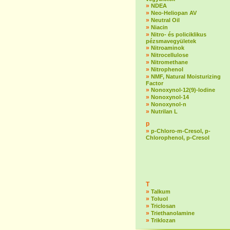
»
NDEA
»
Neo-Heliopan AV
»
Neutral Oil
»
Niacin
»
Nitro- és policiklikus
pézsmavegyületek
»
Nitroaminok
»
Nitrocellulose
»
Nitromethane
»
Nitrophenol
»
NMF, Natural Moisturizing
Factor
»
Nonoxynol-12(9)-lodine
»
Nonoxynol-14
»
Nonoxynol-n
»
Nutrilan L
p
»
p-Chloro-m-Cresol, p-
Chlorophenol, p-Cresol
T
»
Talkum
»
Toluol
»
Triclosan
»
Triethanolamine
»
Triklozan