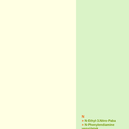
N
»
N-Ethyl-3.Nitro-Paba
»
N-Phenylendiamine
vegyületek