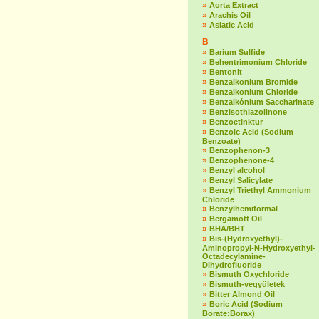
»
Aorta Extract
»
Arachis Oil
»
Asiatic Acid
B
»
Barium Sulfide
»
Behentrimonium Chloride
»
Bentonit
»
Benzalkonium Bromide
»
Benzalkonium Chloride
»
Benzalkónium Saccharinate
»
Benzisothiazolinone
»
Benzoetinktur
»
Benzoic Acid (Sodium
Benzoate)
»
Benzophenon-3
»
Benzophenone-4
»
Benzyl alcohol
»
Benzyl Salicylate
»
Benzyl Triethyl Ammonium
Chloride
»
Benzylhemiformal
»
Bergamott Oil
»
BHA/BHT
»
Bis-(Hydroxyethyl)-
Aminopropyl-N-Hydroxyethyl-
Octadecylamine-
Dihydrofluoride
»
Bismuth Oxychloride
»
Bismuth-vegyületek
»
Bitter Almond Oil
»
Boric Acid (Sodium
Borate:Borax)