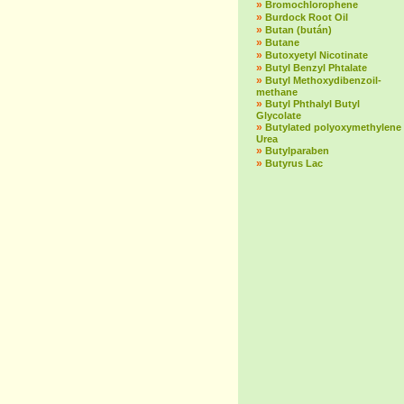
»
Bromochlorophene
»
Burdock Root Oil
»
Butan (bután)
»
Butane
»
Butoxyetyl Nicotinate
»
Butyl Benzyl Phtalate
»
Butyl Methoxydibenzoil-
methane
»
Butyl Phthalyl Butyl
Glycolate
»
Butylated polyoxymethylene
Urea
»
Butylparaben
»
Butyrus Lac