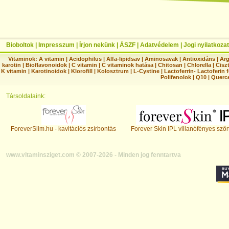
Bioboltok
|
Impresszum
|
Írjon nekünk
|
ÁSZF
|
Adatvédelem
|
Jogi nyilatkozat
Vitaminok:
A vitamin
|
Acidophilus
|
Alfa-lipidsav
|
Aminosavak
|
Antioxidáns
|
Arg
karotin
|
Bioflavonoidok
|
C vitamin
|
C vitaminok hatása
|
Chitosan
|
Chlorella
|
Ciszt
K vitamin
|
Karotinoidok
|
Klorofill
|
Kolosztrum
|
L-Cystine
|
Lactoferrin- Lactoferin 
Polifenolok
|
Q10
|
Querc
Társoldalaink:
ForeverSlim.hu - kavitációs zsírbontás
Forever Skin IPL villanófényes szőr
www.vitaminsziget.com © 2007-2026 - Minden jog fenntartva