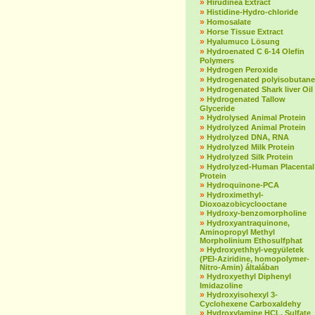
»
Hirudinea Extract
»
Histidine-Hydro-chloride
»
Homosalate
»
Horse Tissue Extract
»
Hyalumuco Lösung
»
Hydroenated C 6-14 Olefin
Polymers
»
Hydrogen Peroxide
»
Hydrogenated polyisobutane
»
Hydrogenated Shark liver Oil
»
Hydrogenated Tallow
Glyceride
»
Hydrolysed Animal Protein
»
Hydrolyzed Animal Protein
»
Hydrolyzed DNA, RNA
»
Hydrolyzed Milk Protein
»
Hydrolyzed Silk Protein
»
Hydrolyzed-Human Placental
Protein
»
Hydroquinone-PCA
»
Hydroximethyl-
Dioxoazobicyclooctane
»
Hydroxy-benzomorpholine
»
Hydroxyantraquinone,
Aminopropyl Methyl
Morpholinium Ethosulfphat
»
Hydroxyethhyl-vegyületek
(PEI-Aziridine, homopolymer-
Nitro-Amin) általában
»
Hydroxyethyl Diphenyl
Imidazoline
»
Hydroxyisohexyl 3-
Cyclohexene Carboxaldehy
»
Hydroxylamine HCL, Sulfate