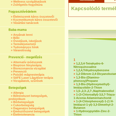
»
Wellness szolgáltatások
»
Zsírégetés-fogyókúra
Kapcsolódó termé
Fogyasztóvédelem
»
Élelmiszerek káros összetevői
»
Kozmetikumok káros összetevői
»
Vásárlási tanácsok
Baba-mama
»
Anyának lenni
»
Bébi
»
Óvodások, iskolások
»
Termékismertető
»
Tudományos hírek
»
Várandósság
Prevenció - megelőzés
1
»
Alternatív módszerek
»
1,2,3,4-Tetrahydro-6-
»
Bioptron fényterápia
Nitroquinoxaline
»
Biorezonancia vizsgálat
»
1,2,4,Trihydroxybenzene
»
Prevenció
»
1,2-Dibrom-2,4-Dicyanobuta
»
Pulzáló mágnesterápia
»
1,3-Bis-(Diamino-
»
SAFE Laser Lágylézer terápia
»
Vizsgálatok, szűrések
phenoxy)Propane
»
1,3-Bis-(Hydroxymethyl)-
Betegségek
Imidazolidin-2-Thion
»
1,5-,2,3-,2,7-,Naphtalenediol
»
Allergia
»
1-(3-Chloroallyl)-3,5,7-Triaza-
»
Bélrendszeri betegségek,
1-Azonia-Adamentanchorid
probiotikum
»
1-(4-Chlorphenoxyl)-1-(1 H-
»
Bőrbetegségek
Imidazol-1-yl)-3,3-Dimethyl-2-
»
Cukorbetegség
Butanon
»
Daganatos betegségek
»
1-Hydroxypyridin-Zinc-2-
»
Emésztőszervi betegségek
»
Ételintolerancia
Thion