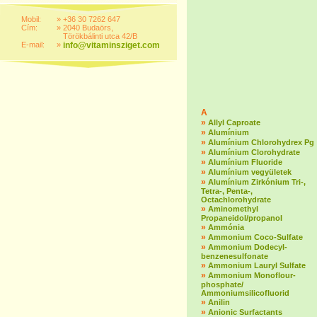
Mobil:
»
+36 30 7262 647
Cím:
»
2040 Budaörs,
Törökbálinti utca 42/B
E-mail:
»
info@vitaminsziget.com
A
»
Allyl Caproate
»
Alumínium
»
Alumínium Chlorohydrex Pg
»
Alumínium Clorohydrate
»
Alumínium Fluoride
»
Alumínium vegyületek
»
Alumínium Zirkónium Tri-,
Tetra-, Penta-,
Octachlorohydrate
»
Aminomethyl
Propaneidol/propanol
»
Ammónia
»
Ammonium Coco-Sulfate
»
Ammonium Dodecyl-
benzenesulfonate
»
Ammonium Lauryl Sulfate
»
Ammonium Monoflour-
phosphate/
Ammoniumsilicofluorid
»
Anilin
»
Anionic Surfactants