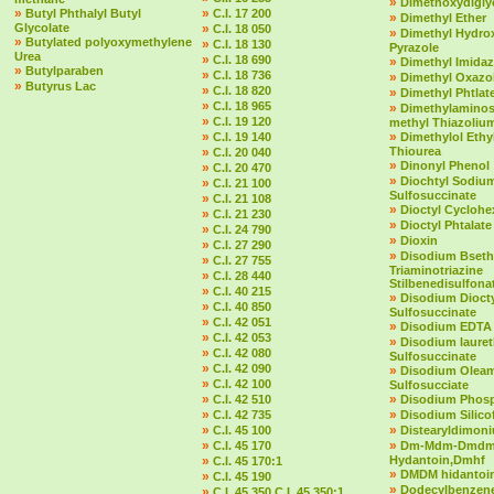
»
Dimethoxydigly
»
»
Butyl Phthalyl Butyl
C.I. 17 200
»
Dimethyl Ether
Glycolate
»
C.I. 18 050
»
Dimethyl Hydro
»
Butylated polyoxymethylene
»
C.I. 18 130
Pyrazole
Urea
»
C.I. 18 690
»
Dimethyl Imidaz
»
Butylparaben
»
C.I. 18 736
»
Dimethyl Oxazol
»
Butyrus Lac
»
C.I. 18 820
»
Dimethyl Phtlat
»
C.I. 18 965
»
Dimethylaminost
»
C.I. 19 120
methyl Thiazolium
»
»
C.I. 19 140
Dimethylol Ethy
»
Thiourea
C.I. 20 040
»
Dinonyl Phenol
»
C.I. 20 470
»
Diochtyl Sodiu
»
C.I. 21 100
Sulfosuccinate
»
C.I. 21 108
»
Dioctyl Cycloh
»
C.I. 21 230
»
Dioctyl Phtalate
»
C.I. 24 790
»
Dioxin
»
C.I. 27 290
»
Disodium Bseth
»
C.I. 27 755
Triaminotriazine
»
C.I. 28 440
Stilbenedisulfona
»
C.I. 40 215
»
Disodium Dioct
»
C.I. 40 850
Sulfosuccinate
»
C.I. 42 051
»
Disodium EDTA
»
C.I. 42 053
»
Disodium laure
»
C.I. 42 080
Sulfosuccinate
»
C.I. 42 090
»
Disodium Olea
»
C.I. 42 100
Sulfosucciate
»
»
C.I. 42 510
Disodium Phos
»
»
C.I. 42 735
Disodium Silico
»
»
C.I. 45 100
Distearyldimon
»
»
C.I. 45 170
Dm-Mdm-Dmd
»
Hydantoin,Dmhf
C.I. 45 170:1
»
DMDM hidantoi
»
C.I. 45 190
»
Dodecylbenzene
»
C.I. 45 350 C.I. 45 350:1