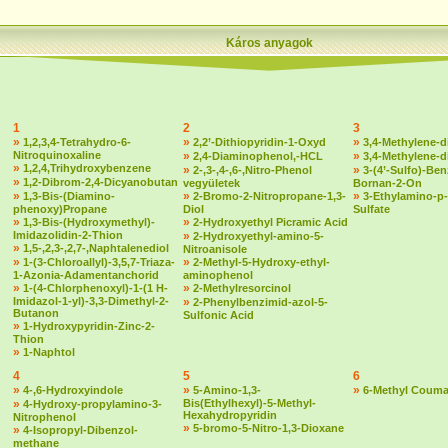
Káros anyagok
1
2
3
»
»
»
1,2,3,4-Tetrahydro-6-
2,2’-Dithiopyridin-1-Oxyd
3,4-Methylene-d
Nitroquinoxaline
»
»
2,4-Diaminophenol,-HCL
3,4-Methylene-
»
1,2,4,Trihydroxybenzene
»
»
2-,3-,4-,6-,Nitro-Phenol
3-(4’-Sulfo)-Ben
»
1,2-Dibrom-2,4-Dicyanobutan
vegyületek
Bornan-2-On
»
»
»
1,3-Bis-(Diamino-
2-Bromo-2-Nitropropane-1,3-
3-Ethylamino-p-
phenoxy)Propane
Diol
Sulfate
»
»
1,3-Bis-(Hydroxymethyl)-
2-Hydroxyethyl Picramic Acid
Imidazolidin-2-Thion
»
2-Hydroxyethyl-amino-5-
»
1,5-,2,3-,2,7-,Naphtalenediol
Nitroanisole
»
»
1-(3-Chloroallyl)-3,5,7-Triaza-
2-Methyl-5-Hydroxy-ethyl-
1-Azonia-Adamentanchorid
aminophenol
»
»
1-(4-Chlorphenoxyl)-1-(1 H-
2-Methylresorcinol
Imidazol-1-yl)-3,3-Dimethyl-2-
»
2-Phenylbenzimid-azol-5-
Butanon
Sulfonic Acid
»
1-Hydroxypyridin-Zinc-2-
Thion
»
1-Naphtol
4
5
6
»
»
»
4-,6-Hydroxyindole
5-Amino-1,3-
6-Methyl Couma
»
Bis(Ethylhexyl)-5-Methyl-
4-Hydroxy-propylamino-3-
Hexahydropyridin
Nitrophenol
»
5-bromo-5-Nitro-1,3-Dioxane
»
4-Isopropyl-Dibenzol-
methane