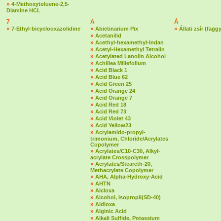
»
4-Methoxytoluene-2,5-
Diamine HCL
7
A
Á
»
»
»
7-Ethyl-bicyclooxazolidine
Abietinarium Pix
Állati zsír (fagg
»
Acetanilid
»
Acethyl-hexamethyl-Indan
»
Acetyl-Hexamethyl Tetralin
»
Acetylated Lanolin Alcohol
»
Achillea Millefolium
»
Acid Black 1
»
Acid Blue 62
»
Acid Green 25
»
Acid Orange 24
»
Acid Orange 7
»
Acid Red 18
»
Acid Red 73
»
Acid Violet 43
»
Acid Yellow23
»
Acrylamido-propyl-
trimonium, Chloride/Acrylates
Copolymer
»
Acrylates/C10-C30, Alkyl-
acrylate Crosspolymer
»
Acrylates/Steareth-20,
Methacrylate Copolymer
»
AHA, Alpha-Hydroxy-Acid
»
AHTN
»
Alcloxa
»
Alcohol, Isopropil(SD-40)
»
Aldioxa
»
Alginic Acid
»
Alkali Sulfide, Potassium