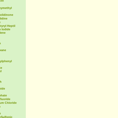
col
xymethyl
olidinone
idine
e
yryl Heptil
 Iodide
lene
m
exane
ylphenyl
te
yl
th
mide
phate
fluoride
ium Chloride
m
n
Sulfonic