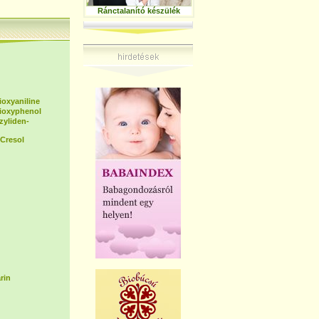
Ránctalanító készülék
ioxyaniline
dioxyphenol
zyliden-
Cresol
rin