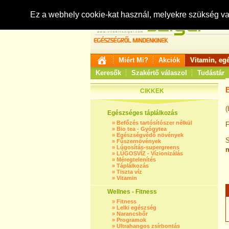
Ez a webhely cookie-kat használ, melyekre szükség v
Miért Mi?
Akciók
Vitamin, eg
Keresők
Szakértő válaszol
Tudástár
CIKKEK
(
Egészséges táplálkozás
»
Befőzés tartósítószer nélkül
F
»
Bio tea - Gyógytea
»
Egészségvédő növények
S
»
Fűszernövények
»
Lúgosítás-supergreens
»
LÚGOSVÍZ - Vízionizálás
»
Méregtelenítés
»
Táplálkozás
»
Tiszta víz
»
Vitamin
Wellnes - Fitness
»
Fitness
»
Lelki egészség
»
Narancsbőr
»
Programok
»
Ultrahangos zsírbontás