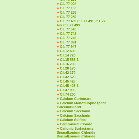
»
C.I. 77 002
»
C.I. 77 163
»
C.I. 77 288
»
C.I. 77 289
»
C.I. 77 489,C.I. 77 491, C.I. 77
492,C.I. 77 499
»
C.I. 77 510
»
C.I. 77 742
»
C.I. 77 745
»
C.I. 77 891
»
C.I. 77 947
»
C.I.12 490
»
C.I.14 720
»
C.I.15 585:1
»
C.I.16 290
»
C.I.20 170
»
C.I.42 170
»
C.I.42 520
»
C.I.45 425
»
C.I.45 425:1
»
C.I.47 005
»
C.I.74 260
»
Calcium Carbonate
»
Calcium Monofluophosphat
Calciumfluorid
»
Calcium Saccharin
»
Calcium Saccharin
»
Calcium Sulfide
»
Carpronium Cloride
»
Cationic Surfactants
Stearalkonium Chloride
Benzalkónium Chloride