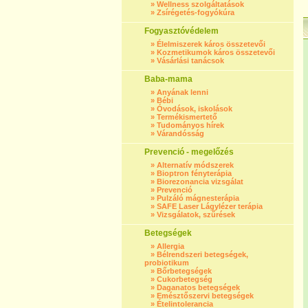
»
Wellness szolgáltatások
»
Zsírégetés-fogyókúra
Fogyasztóvédelem
»
Élelmiszerek káros összetevői
»
Kozmetikumok káros összetevői
»
Vásárlási tanácsok
Baba-mama
»
Anyának lenni
»
Bébi
»
Óvodások, iskolások
»
Termékismertető
»
Tudományos hírek
»
Várandósság
Prevenció - megelőzés
»
Alternatív módszerek
»
Bioptron fényterápia
»
Biorezonancia vizsgálat
»
Prevenció
»
Pulzáló mágnesterápia
»
SAFE Laser Lágylézer terápia
»
Vizsgálatok, szűrések
Betegségek
»
Allergia
»
Bélrendszeri betegségek,
probiotikum
»
Bőrbetegségek
»
Cukorbetegség
»
Daganatos betegségek
»
Emésztőszervi betegségek
»
Ételintolerancia