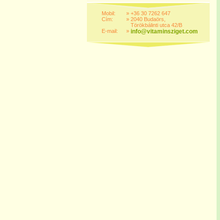
Mobil:
»
+36 30 7262 647
Cím:
»
2040 Budaörs,
Törökbálinti utca 42/B
E-mail:
»
info@vitaminsziget.com