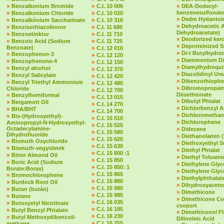
»
»
»
Benzalkonium Bromide
C.I. 10 006
DEA-Dodecyl-
»
»
benzenesulfonate
Benzalkonium Chloride
C.I. 10 020
»
Dedm Hydantoin
»
»
Benzalkónium Saccharinate
C.I. 10 316
»
Dehydroacetic 
»
»
Benzisothiazolinone
C.I. 11 680
Dehydroacetate)
»
»
Benzoetinktur
C.I. 11 710
»
Deodorized ker
»
»
Benzoic Acid (Sodium
C.I. 11 725
»
Deproteinized 
Benzoate)
»
C.I. 12 010
»
Di-t Butylhydr
»
Benzophenon-3
»
C.I. 12 120
»
Diammonium Dit
»
Benzophenone-4
»
C.I. 12 150
»
Diamylhydroqu
»
Benzyl alcohol
»
C.I. 12 370
»
Diazolidinyl Ure
»
Benzyl Salicylate
»
C.I. 12 420
»
Dibenzothioph
»
Benzyl Triethyl Ammonium
»
C.I. 12 480
»
Dibromopropam
Chloride
»
C.I. 12 700
»
Diisethionate
Benzylhemiformal
»
C.I. 13 015
»
Dibutyl Phtalat
»
Bergamott Oil
»
C.I. 14 270
»
Dichlorbenzyl A
»
BHA/BHT
»
C.I. 14 700
»
Dichloromethan
»
Bis-(Hydroxyethyl)-
»
C.I. 15 510
»
Dichlorophene
Aminopropyl-N-Hydroxyethyl-
»
C.I. 15 525
Octadecylamine-
»
Didecene
»
C.I. 15 580
Dihydrofluoride
»
Diethanolamin 
»
C.I. 15 620
»
Bismuth Oxychloride
»
Diethoxyethyl S
»
C.I. 15 630
»
Bismuth-vegyületek
»
Diethyl Phtalat
»
C.I. 15 800 :1
»
Bitter Almond Oil
»
Diethyl Toluami
»
C.I. 15 850
»
Boric Acid (Sodium
»
Diethylene Glyc
»
C.I. 15 850: 1
Borate:Borax)
»
Diethylene Glyc
»
C.I. 15 865
»
Bromochlorophene
»
Diethylphthalate 
»
C.I. 15 880
»
Burdock Root Oil
»
Dihydroxyaceto
»
C.I. 15 980
»
Butan (bután)
»
Dimethicone
»
C.I. 15 985
»
Butane
»
Dimethicone Co
»
C.I. 16 035
»
Butoxyetyl Nicotinate
csoport
»
C.I. 16 185
»
Butyl Benzyl Phtalate
»
Dimethiconol F
»
C.I. 16 230
»
Butyl Methoxydibenzoil-
Dilinoleic Acid
»
C.I. 16 255
methane