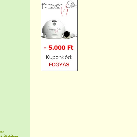
ate
k általában