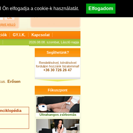
egisztráció
Nézzen körül áruházunkban!
Ön elfogadja a cookie-k használatát.
Elfogadom
A kosár jelenleg üres
ejtett jelszó
ciók
GY.I.K.
Kapcsolat
2026.08.08. szombat, László napja
Segíthetünk?
Rendelésével, kérdésével
forduljon hozzánk bizalommal!
+36 30 726 26 47
ikus.
Erősen
Fókuszpont
nciklopédia
Ultrahangos zsírbontás