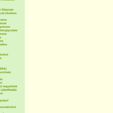
 Dilaurate
Acid (Sodium
osene
Serum
oquinone
hioglycolate
inone
a
ene
idine
lcohol
e
(DEA)
uccinate
de
ol
ol vegyületek
(dietilftalát)
ne
polyol
luoroalcohol