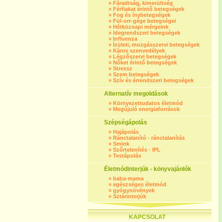
»
Fáradtság, kimerültség
»
Férfiakat érintő betegségek
»
Fog és ínybetegségek
»
Fül-orr-gége betegségei
»
Hétköznapi mérgeink
»
Idegrendszeri betegségek
»
Influenza
»
Ízületi, mozgásszervi betegségek
»
Káros szenvedélyek
»
Légzőszervi betegségek
»
Nőket érintő betegségek
»
Stressz
»
Szem betegségek
»
Szív és érrendszeri betegségek
Alternatív megoldások
»
Környezettudatos életmód
»
Megújuló energiaforrások
Szépségápolás
»
Hajápolás
»
Ránctalanító - ránctalanítás
»
Smink
»
Szőrtelenítés - IPL
»
Testápolás
Életmódinterjúk - könyvajánlók
»
baba-mama
»
egészséges életmód
»
gyógynövények
»
Sztárinterjúk
KAPCSOLAT