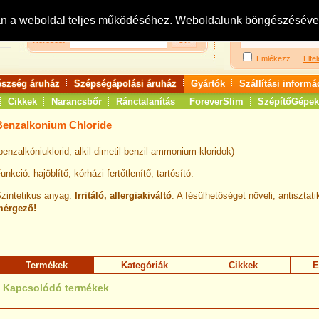
Bejelentkezés:
R
an a weboldal teljes működéséhez. Weboldalunk böngészésével 
Keresés:
Emlékezz
Elfel
észség áruház
Szépségápolási áruház
Gyártók
Szállítási informá
Cikkek
Narancsbőr
Ránctalanítás
ForeverSlim
SzépítőGépek
Benzalkonium Chloride
benzalkóniuklorid, alkil-dimetil-benzil-ammonium-kloridok)
unkció: hajöblítő, kórházi fertőtlenítő, tartósító.
zintetikus anyag.
Irritáló, allergiakiváltó
. A fésülhetőséget növeli, antisztat
mérgező!
Termékek
Kategóriák
Cikkek
E
Kapcsolódó termékek