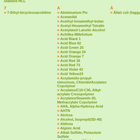
Diamine HCL
7
A
Á
»
»
»
7-Ethyl-bicyclooxazolidine
Abietinarium Pix
Állati zsír (fagg
»
Acetanilid
»
Acethyl-hexamethyl-Indan
»
Acetyl-Hexamethyl Tetralin
»
Acetylated Lanolin Alcohol
»
Achillea Millefolium
»
Acid Black 1
»
Acid Blue 62
»
Acid Green 25
»
Acid Orange 24
»
Acid Orange 7
»
Acid Red 18
»
Acid Red 73
»
Acid Violet 43
»
Acid Yellow23
»
Acrylamido-propyl-
trimonium, Chloride/Acrylates
Copolymer
»
Acrylates/C10-C30, Alkyl-
acrylate Crosspolymer
»
Acrylates/Steareth-20,
Methacrylate Copolymer
»
AHA, Alpha-Hydroxy-Acid
»
AHTN
»
Alcloxa
»
Alcohol, Isopropil(SD-40)
»
Aldioxa
»
Alginic Acid
»
Alkali Sulfide, Potassium
Sulfide