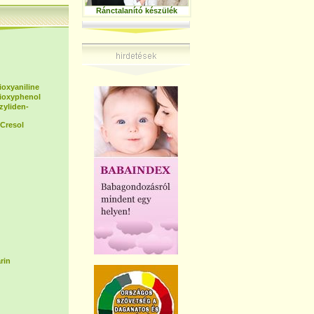
Ránctalanító készülék
ioxyaniline
dioxyphenol
zyliden-
Cresol
rin