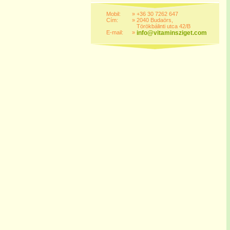
Mobil:
»
+36 30 7262 647
Cím:
»
2040 Budaörs,
Törökbálinti utca 42/B
E-mail:
»
info@vitaminsziget.com