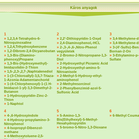
Káros anyagok
1
2
3
»
»
»
1,2,3,4-Tetrahydro-6-
2,2’-Dithiopyridin-1-Oxyd
3,4-Methylene-d
Nitroquinoxaline
»
»
2,4-Diaminophenol,-HCL
3,4-Methylene-
»
1,2,4,Trihydroxybenzene
»
»
2-,3-,4-,6-,Nitro-Phenol
3-(4’-Sulfo)-Ben
»
1,2-Dibrom-2,4-Dicyanobutan
vegyületek
Bornan-2-On
»
»
»
1,3-Bis-(Diamino-
2-Bromo-2-Nitropropane-1,3-
3-Ethylamino-p-
phenoxy)Propane
Diol
Sulfate
»
»
1,3-Bis-(Hydroxymethyl)-
2-Hydroxyethyl Picramic Acid
Imidazolidin-2-Thion
»
2-Hydroxyethyl-amino-5-
»
1,5-,2,3-,2,7-,Naphtalenediol
Nitroanisole
»
»
1-(3-Chloroallyl)-3,5,7-Triaza-
2-Methyl-5-Hydroxy-ethyl-
1-Azonia-Adamentanchorid
aminophenol
»
»
1-(4-Chlorphenoxyl)-1-(1 H-
2-Methylresorcinol
Imidazol-1-yl)-3,3-Dimethyl-2-
»
2-Phenylbenzimid-azol-5-
Butanon
Sulfonic Acid
»
1-Hydroxypyridin-Zinc-2-
Thion
»
1-Naphtol
4
5
6
»
»
»
4-,6-Hydroxyindole
5-Amino-1,3-
6-Methyl Couma
»
Bis(Ethylhexyl)-5-Methyl-
4-Hydroxy-propylamino-3-
Hexahydropyridin
Nitrophenol
»
5-bromo-5-Nitro-1,3-Dioxane
»
4-Isopropyl-Dibenzol-
methane
»
4-Methoxytoluene-2,5-