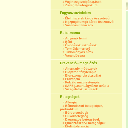
»
Wellness szolgáltatások
»
Zsírégetés-fogyókúra
Fogyasztóvédelem
»
Élelmiszerek káros összetevői
»
Kozmetikumok káros összetevői
»
Vásárlási tanácsok
Baba-mama
»
Anyának lenni
»
Bébi
»
Óvodások, iskolások
»
Termékismertető
»
Tudományos hírek
»
Várandósság
Prevenció - megelőzés
»
Alternatív módszerek
»
Bioptron fényterápia
»
Biorezonancia vizsgálat
»
Prevenció
»
Pulzáló mágnesterápia
»
SAFE Laser Lágylézer terápia
»
Vizsgálatok, szűrések
Betegségek
»
Allergia
»
Bélrendszeri betegségek,
probiotikum
»
Bőrbetegségek
»
Cukorbetegség
»
Daganatos betegségek
»
Emésztőszervi betegségek
»
Ételintolerancia