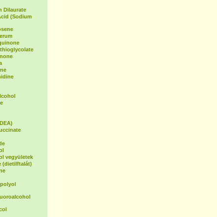
 Dilaurate
Acid (Sodium
osene
Serum
oquinone
hioglycolate
inone
a
ene
idine
lcohol
e
(DEA)
uccinate
de
ol
ol vegyületek
(dietilftalát)
ne
polyol
luoroalcohol
col