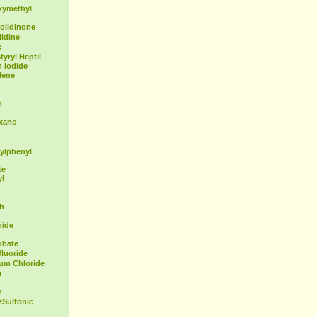
xymethyl
olidinone
idine
e
yryl Heptil
 Iodide
lene
m
exane
ylphenyl
te
yl
th
mide
phate
fluoride
ium Chloride
m
n
Sulfonic