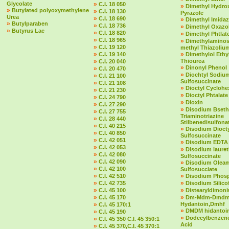
Glycolate
»
C.I. 18 050
»
Dimethyl Hydro
»
Butylated polyoxymethylene
»
C.I. 18 130
Pyrazole
Urea
»
C.I. 18 690
»
Dimethyl Imidaz
»
Butylparaben
»
C.I. 18 736
»
Dimethyl Oxazol
»
Butyrus Lac
»
C.I. 18 820
»
Dimethyl Phtlat
»
C.I. 18 965
»
Dimethylaminost
»
C.I. 19 120
methyl Thiazolium
»
»
C.I. 19 140
Dimethylol Ethy
»
Thiourea
C.I. 20 040
»
Dinonyl Phenol
»
C.I. 20 470
»
Diochtyl Sodiu
»
C.I. 21 100
Sulfosuccinate
»
C.I. 21 108
»
Dioctyl Cycloh
»
C.I. 21 230
»
Dioctyl Phtalate
»
C.I. 24 790
»
Dioxin
»
C.I. 27 290
»
Disodium Bseth
»
C.I. 27 755
Triaminotriazine
»
C.I. 28 440
Stilbenedisulfona
»
C.I. 40 215
»
Disodium Dioct
»
C.I. 40 850
Sulfosuccinate
»
C.I. 42 051
»
Disodium EDTA
»
C.I. 42 053
»
Disodium laure
»
C.I. 42 080
Sulfosuccinate
»
C.I. 42 090
»
Disodium Olea
»
C.I. 42 100
Sulfosucciate
»
»
C.I. 42 510
Disodium Phos
»
»
C.I. 42 735
Disodium Silico
»
»
C.I. 45 100
Distearyldimon
»
»
C.I. 45 170
Dm-Mdm-Dmd
»
Hydantoin,Dmhf
C.I. 45 170:1
»
DMDM hidantoi
»
C.I. 45 190
»
Dodecylbenzene
»
C.I. 45 350 C.I. 45 350:1
Acid
»
C.I. 45 370,C.I. 45 370:1