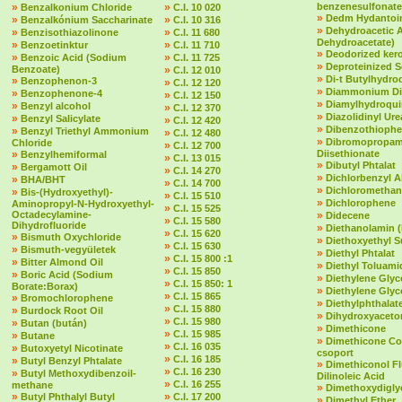
»
»
benzenesulfonate
Benzalkonium Chloride
C.I. 10 020
»
Dedm Hydantoin
»
»
Benzalkónium Saccharinate
C.I. 10 316
»
Dehydroacetic 
»
»
Benzisothiazolinone
C.I. 11 680
Dehydroacetate)
»
»
Benzoetinktur
C.I. 11 710
»
Deodorized ker
»
»
Benzoic Acid (Sodium
C.I. 11 725
»
Deproteinized 
Benzoate)
»
C.I. 12 010
»
Di-t Butylhydr
»
Benzophenon-3
»
C.I. 12 120
»
Diammonium Dit
»
Benzophenone-4
»
C.I. 12 150
»
Diamylhydroqu
»
Benzyl alcohol
»
C.I. 12 370
»
Diazolidinyl Ure
»
Benzyl Salicylate
»
C.I. 12 420
»
Dibenzothioph
»
Benzyl Triethyl Ammonium
»
C.I. 12 480
»
Dibromopropam
Chloride
»
C.I. 12 700
»
Diisethionate
Benzylhemiformal
»
C.I. 13 015
»
Dibutyl Phtalat
»
Bergamott Oil
»
C.I. 14 270
»
Dichlorbenzyl A
»
BHA/BHT
»
C.I. 14 700
»
Dichloromethan
»
Bis-(Hydroxyethyl)-
»
C.I. 15 510
»
Dichlorophene
Aminopropyl-N-Hydroxyethyl-
»
C.I. 15 525
Octadecylamine-
»
Didecene
»
C.I. 15 580
Dihydrofluoride
»
Diethanolamin 
»
C.I. 15 620
»
Bismuth Oxychloride
»
Diethoxyethyl S
»
C.I. 15 630
»
Bismuth-vegyületek
»
Diethyl Phtalat
»
C.I. 15 800 :1
»
Bitter Almond Oil
»
Diethyl Toluami
»
C.I. 15 850
»
Boric Acid (Sodium
»
Diethylene Glyc
»
C.I. 15 850: 1
Borate:Borax)
»
Diethylene Glyc
»
C.I. 15 865
»
Bromochlorophene
»
Diethylphthalate 
»
C.I. 15 880
»
Burdock Root Oil
»
Dihydroxyaceto
»
C.I. 15 980
»
Butan (bután)
»
Dimethicone
»
C.I. 15 985
»
Butane
»
Dimethicone Co
»
C.I. 16 035
»
Butoxyetyl Nicotinate
csoport
»
C.I. 16 185
»
Butyl Benzyl Phtalate
»
Dimethiconol F
»
C.I. 16 230
»
Butyl Methoxydibenzoil-
Dilinoleic Acid
»
C.I. 16 255
methane
»
Dimethoxydigly
»
»
Butyl Phthalyl Butyl
C.I. 17 200
»
Dimethyl Ether