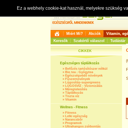
Ez a webhely cookie-kat használ, melyekre szükség v
Miért Mi?
Akciók
Vitamin, eg
Keresők
Szakértő válaszol
Tudástár
C
CIKKEK
(
Egészséges táplálkozás
»
Befőzés tartósítószer nélkül
F
»
Bio tea - Gyógytea
»
Egészségvédő növények
S
»
Fűszernövények
»
Lúgosítás-supergreens
»
LÚGOSVÍZ - Vízionizálás
»
Méregtelenítés
»
Táplálkozás
»
Tiszta víz
»
Vitamin
Wellnes - Fitness
»
Fitness
»
Lelki egészség
»
Narancsbőr
»
Programok
»
Ultrahangos zsírbontás