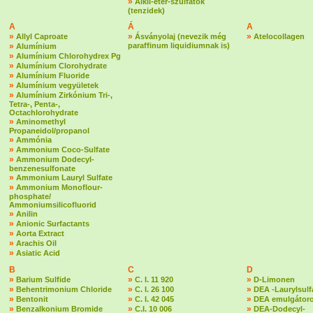
»
Alkil-éter-szulfátok
(tenzidek)
A
Á
A
»
»
»
Allyl Caproate
Ásványolaj (nevezik még
Atelocollagen
»
paraffinum liquidiumnak is)
Alumínium
»
Alumínium Chlorohydrex Pg
»
Alumínium Clorohydrate
»
Alumínium Fluoride
»
Alumínium vegyületek
»
Alumínium Zirkónium Tri-,
Tetra-, Penta-,
Octachlorohydrate
»
Aminomethyl
Propaneidol/propanol
»
Ammónia
»
Ammonium Coco-Sulfate
»
Ammonium Dodecyl-
benzenesulfonate
»
Ammonium Lauryl Sulfate
»
Ammonium Monoflour-
phosphate/
Ammoniumsilicofluorid
»
Anilin
»
Anionic Surfactants
»
Aorta Extract
»
Arachis Oil
»
Asiatic Acid
B
C
D
»
»
»
Barium Sulfide
C. I. 11 920
D-Limonen
»
»
»
Behentrimonium Chloride
C. I. 26 100
DEA -Laurylsulf
»
»
»
Bentonit
C. I. 42 045
DEA emulgátoro
»
»
»
Benzalkonium Bromide
C.I. 10 006
DEA-Dodecyl-