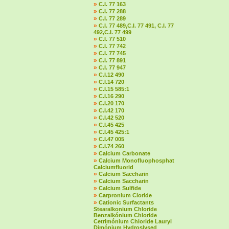
»
C.I. 77 163
»
C.I. 77 288
»
C.I. 77 289
»
C.I. 77 489,C.I. 77 491, C.I. 77
492,C.I. 77 499
»
C.I. 77 510
»
C.I. 77 742
»
C.I. 77 745
»
C.I. 77 891
»
C.I. 77 947
»
C.I.12 490
»
C.I.14 720
»
C.I.15 585:1
»
C.I.16 290
»
C.I.20 170
»
C.I.42 170
»
C.I.42 520
»
C.I.45 425
»
C.I.45 425:1
»
C.I.47 005
»
C.I.74 260
»
Calcium Carbonate
»
Calcium Monofluophosphat
Calciumfluorid
»
Calcium Saccharin
»
Calcium Saccharin
»
Calcium Sulfide
»
Carpronium Cloride
»
Cationic Surfactants
Stearalkonium Chloride
Benzalkónium Chloride
Cetrimónium Chloride Lauryl
Dimónium Hydroslysed