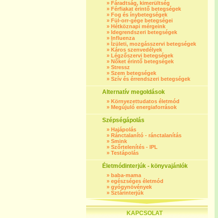
»
Fáradtság, kimerültség
»
Férfiakat érintő betegségek
»
Fog és ínybetegségek
»
Fül-orr-gége betegségei
»
Hétköznapi mérgeink
»
Idegrendszeri betegségek
»
Influenza
»
Ízületi, mozgásszervi betegségek
»
Káros szenvedélyek
»
Légzőszervi betegségek
»
Nőket érintő betegségek
»
Stressz
»
Szem betegségek
»
Szív és érrendszeri betegségek
Alternatív megoldások
»
Környezettudatos életmód
»
Megújuló energiaforrások
Szépségápolás
»
Hajápolás
»
Ránctalanító - ránctalanítás
»
Smink
»
Szőrtelenítés - IPL
»
Testápolás
Életmódinterjúk - könyvajánlók
»
baba-mama
»
egészséges életmód
»
gyógynövények
»
Sztárinterjúk
KAPCSOLAT