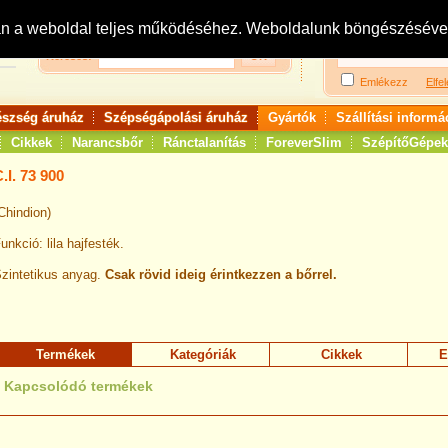
Bejelentkezés:
R
an a weboldal teljes működéséhez. Weboldalunk böngészésével 
Keresés:
Emlékezz
Elfel
észség áruház
Szépségápolási áruház
Gyártók
Szállítási informá
Cikkek
Narancsbőr
Ránctalanítás
ForeverSlim
SzépítőGépek
.I. 73 900
Chindion)
unkció: lila hajfesték.
zintetikus anyag.
Csak rövid ideig érintkezzen a bőrrel.
Termékek
Kategóriák
Cikkek
E
Kapcsolódó termékek