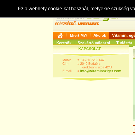
Ez a webhely cookie-kat használ, melyekre szükség v
Miért Mi?
Akciók
Vitamin, eg
Keresők
Szakértő válaszol
Tudástár
KAPCSOLAT
Mobil:
»
+36 30 7262 647
Cím:
»
2040 Budaörs,
Törökbálinti utca 42/B
E-mail:
»
info@vitaminsziget.com