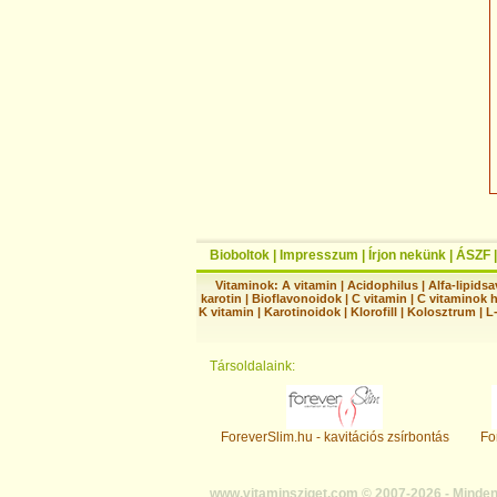
Bioboltok
|
Impresszum
|
Írjon nekünk
|
ÁSZF
Vitaminok:
A vitamin
|
Acidophilus
|
Alfa-lipidsa
karotin
|
Bioflavonoidok
|
C vitamin
|
C vitaminok 
K vitamin
|
Karotinoidok
|
Klorofill
|
Kolosztrum
|
L
Társoldalaink:
ForeverSlim.hu - kavitációs zsírbontás
Fo
www.vitaminsziget.com © 2007-2026 - Minden 