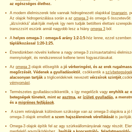
az egészséges élethez.
A modern élelmiszerek tele vannak hidrogénezett olajokkal (
margarin
, p
Az olajok hidrogenizálása során a az
omega 3
és omega 6 összetevőit
„álzsírokká” alakítják melyek így nem tudják betölteni élettani szerepük
transzzsírt eszünk annál nagyobb lesz a hiány
omega 3
ból.
A
helyes omega-3 : omega-6 arány 1:2-1:5
-höz lenne, ezzel szembe
táplálkozással 1:20-1:25.
Étrendünkben növelni kellene a nagy omega-3 zsírsavtartalmú élelmisz
mennyiségét, és rendszeressé kellene tenni fogyasztásukat.
Az
omega 3
olajok elősegítik a
jó vérkeringést, és az erek rugalmas
megőrzését. Védenek a gyulladásoktól
, csökkentik a
szívbetegsége
alacsonyan tartják
a triglicerideknek nevezett
vérzsírok szintjét
,csök
vérnyomást
.
Természetes gyulladáscsökkentők, s így megelőzik vagy
enyhítik az 
betegségek tüneteit, mint az
asztma
, az
ízületi gyulladás
, a menst
és a
migrénes fejfájások
.
A szem retinájának különösen szüksége van az omega-3 olajokra a jó 
omega-3 olajok emellett
a szem hajszálereinek vérellátását
is javítják
Omega-3 olajok építik fel az agy szürkeállományának nagy részét. Ele
megfelelő agyműködéshez.
Javítják a koncentráló-, feladatmegoldó-