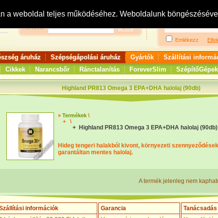
Bejelentkezés:
R
an a weboldal teljes működéséhez. Weboldalunk böngészésével 
Keresés:
Emlékezz
Elfel
észség áruház
Szépségápolási áruház
Gyártók
Szállítási informá
Cikkek
Narancsbőr
Ránctalanítás
ForeverSlim
SzépítőGépek
Highland PR813 Omega 3 EPA+DHA halolaj (90db)
»
Termékek
\
+
\
+ Highland PR813 Omega 3 EPA+DHA halolaj (90db)
Hideg tengeri halakból kivont, környezeti szennyeződések
garantáltan mentes halolaj.
A termék jelenleg nem kaphat
Szállítási információk
Garancia
Tanácsadás