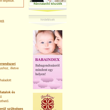
t segítsük.
Ránctalanító készülék
égek
érrendszeri
tushoz, illetve
haladott
fiatalok és
gű
ethető.
tlenül szükséges