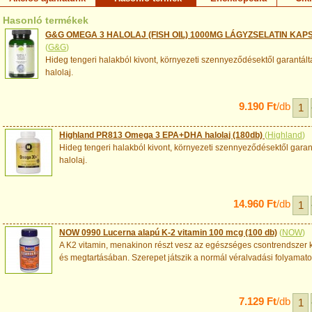
Hasonló termékek
G&G OMEGA 3 HALOLAJ (FISH OIL) 1000MG LÁGYZSELATIN KAPS
(
G&G
)
Hideg tengeri halakból kivont, környezeti szennyeződésektől garantál
halolaj.
9.190 Ft
/db
Highland PR813 Omega 3 EPA+DHA halolaj (180db)
(
Highland
)
Hideg tengeri halakból kivont, környezeti szennyeződésektől gara
halolaj.
14.960 Ft
/db
NOW 0990 Lucerna alapú K-2 vitamin 100 mcg (100 db)
(
NOW
)
A K2 vitamin, menakinon részt vesz az egészséges csontrendszer 
és megtartásában. Szerepet játszik a normál véralvadási folyamat
7.129 Ft
/db