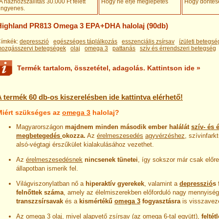
A házhozszállítás 30.000 Ft felett
Hogy ne érje meglepetés
Hogy döntésé
ingyenes
.
Highland PR813 Omega 3 EPA+DHA halolaj (90db)
ímkék:
depresszió
egészséges táplálkozás
esszenciális zsírsav
ízületi betegs
ozgásszervi betegségek
olaj
omega 3
pattanás
szív és érrendszeri betegség
Termék tartalom, összetétel, adagolás. Kattintson ide »
 termék 60 db-os kiszerelésben ide kattintva elérhető!
Miért szükséges az
omega 3
halolaj?
Magyarországon
majdnem minden második ember halálát
szív- és 
megbetegedés
okozza.
Az
érelmeszesedés
agyvérzéshez
, szívinfark
alsó-végtagi érszűkület kialakulásához vezethet.
Az
érelmeszesedésnek
nincsenek tünetei
, így sokszor már csak előre
állapotban ismerik fel.
Világviszonylatban nő a
hiperaktív gyerekek
, valamint a
depresszió
s 
felnőttek száma
, amely az élelmiszerekben előforduló nagy mennyisé
transzzsírsavak
és a
kismértékű
omega 3
fogyasztásra
is visszavez
Az
omega 3
olaj, mivel alapvető zsírsav (az omega 6-tal együtt),
felté