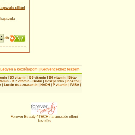
szula xilittel
 kapszula
db
Legyen a kezdőlapom
|
Kedvencekhez teszem
tamin
|
B3 vitamin
|
B5 vitamin
|
B6 vitamin
|
Béta-
tamin - B 7 vitamin - Biotin
|
Heszperidin
|
Inozitol
|
n
|
Lutein és a zeaxantin
|
NADH
|
P vitamin
|
PABA
|
Forever Beauty 4TECH narancsbőr elleni
kezelés