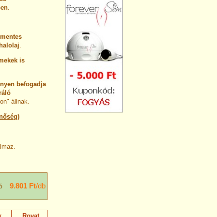
ben
.
 mentes
halolaj
.
mekek is
nnyen befogadja
ráló
on" állnak.
inőség)
almaz.
9.801 Ft
/db
ó
k
Rovat