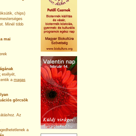
éksütik, chips)
 mesterséges
et. Minél több
n
a mai
erek
ságának
k
esé­lyét,
kentik a
magas
olyan
ruációs görcsök
látáshoz. Az
.
ngedhetetlenek a
 és