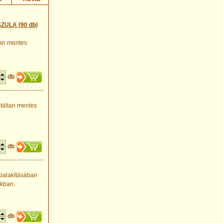
ZULA (90 db)
tan mentes
db
ntáltan mentes
db
kialakításában
okban.
db