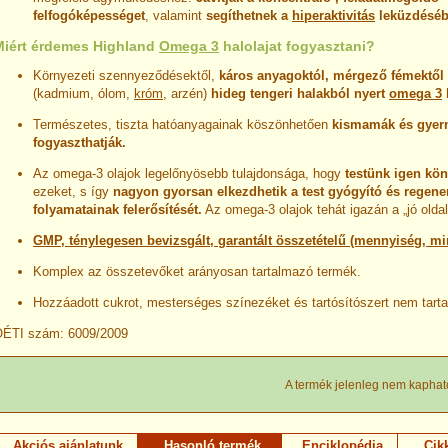
felfogóképességet
, valamint
segíthetnek a
hiperaktivitás
leküzdésé
Miért érdemes Highland
Omega 3
halolajat fogyasztani?
Környezeti szennyeződésektől,
káros anyagoktól, mérgező fémektől
(kadmium, ólom,
króm
, arzén)
hideg tengeri halakból nyert
omega 3
Természetes, tiszta hatóanyagainak köszönhetően
kismamák és gyer
fogyaszthatják.
Az omega-3 olajok legelőnyösebb tulajdonsága, hogy
testünk igen kö
ezeket, s így
nagyon gyorsan elkezdhetik a test gyógyító és regene
folyamatainak felerősítését.
Az omega-3 olajok tehát igazán a „jó oldal
GMP, ténylegesen bevizsgált, garantált összetételű (mennyiség, m
Komplex az összetevőket arányosan tartalmazó termék.
Hozzáadott cukrot, mesterséges színezéket és tartósítószert nem tart
ÉTI szám: 6009/2009
A termék jelenleg nem kaphat
Akciós ajánlatunk
Hasonló termék
Enciklopédia
Cik