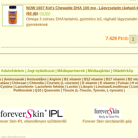
NOW 1607 Kid's Chewable DHA 100 mg - Lágyzselatin rágható kap
(60 db)
(
NOW
)
Omega 3 zsírsav, DHA tartalmú, gyümölcs ízű, rágható lágyzselatin
gyerekeknek.
7.429 Ft
/db
|
Adatvédelem
|
Jogi nyilatkozat
|
Médiapartnerek
|
Médiaajánlat
|
Oldaltérkép
v
|
Aminosavak
|
Antioxidáns
|
Arginin
|
B1 vitamin
|
B12 vitamin
|
B17 vitamin
|
B2 vi
hatása
|
Chitosan
|
Chlorella
|
Cisztein (L-cisztein)
|
D vitamin
|
E vitamin
|
Folsav
|
H vi
-Cystine
|
Lactoferrin- Lactoferin fehérje
|
Lecitin
|
Likopin
|
Linolsav/Linolénsav
|
Lizi
Polifenolok
|
Q10
|
Quercetin
|
Tirozin (L-Tirozin, Tyrosin, L-tyrosin)
|
rever Skin IPL villanófényes szőrtelenítő
Forever Skin ránctalanító gép
jog fenntartva