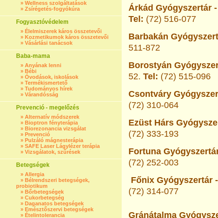
»
Wellness szolgáltatások
Árkád Gyógyszertár -
»
Zsírégetés-fogyókúra
Tel:
(72) 516-077
Fogyasztóvédelem
»
Élelmiszerek káros összetevői
Barbakán Gyógyszertá
»
Kozmetikumok káros összetevői
»
Vásárlási tanácsok
511-872
Baba-mama
Borostyán Gyógyszert
»
Anyának lenni
»
Bébi
52.
Tel:
(72) 515-096
»
Óvodások, iskolások
»
Termékismertető
»
Tudományos hírek
Csontváry Gyógyszert
»
Várandósság
(72) 310-064
Prevenció - megelőzés
»
Alternatív módszerek
Ezüst Hárs Gyógyszer
»
Bioptron fényterápia
»
Biorezonancia vizsgálat
(72) 333-193
»
Prevenció
»
Pulzáló mágnesterápia
»
SAFE Laser Lágylézer terápia
Fortuna Gyógyszertár
»
Vizsgálatok, szűrések
(72) 252-003
Betegségek
»
Allergia
Főnix Gyógyszertár -
»
Bélrendszeri betegségek,
probiotikum
(72) 314-077
»
Bőrbetegségek
»
Cukorbetegség
»
Daganatos betegségek
»
Emésztőszervi betegségek
Gránátalma Gyógyszer
»
Ételintolerancia