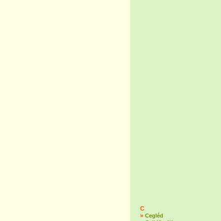
C
»
Cegléd