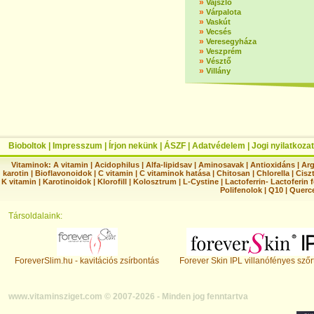
»
Vajszló
»
Várpalota
»
Vaskút
»
Vecsés
»
Veresegyháza
»
Veszprém
»
Vésztő
»
Villány
Bioboltok
|
Impresszum
|
Írjon nekünk
|
ÁSZF
|
Adatvédelem
|
Jogi nyilatkozat
Vitaminok:
A vitamin
|
Acidophilus
|
Alfa-lipidsav
|
Aminosavak
|
Antioxidáns
|
Arg
karotin
|
Bioflavonoidok
|
C vitamin
|
C vitaminok hatása
|
Chitosan
|
Chlorella
|
Ciszt
K vitamin
|
Karotinoidok
|
Klorofill
|
Kolosztrum
|
L-Cystine
|
Lactoferrin- Lactoferin 
Polifenolok
|
Q10
|
Querc
Társoldalaink:
ForeverSlim.hu - kavitációs zsírbontás
Forever Skin IPL villanófényes szőr
www.vitaminsziget.com © 2007-2026 - Minden jog fenntartva