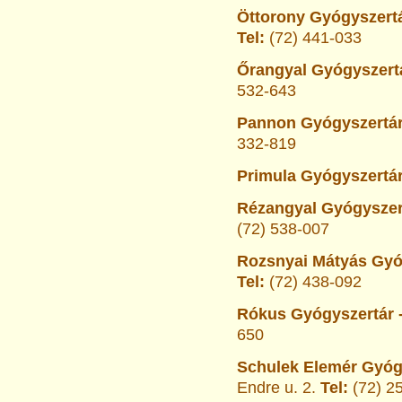
Öttorony Gyógyszertá
Tel:
(72) 441-033
Őrangyal Gyógyszertá
532-643
Pannon Gyógyszertár 
332-819
Primula Gyógyszertár
Rézangyal Gyógyszert
(72) 538-007
Rozsnyai Mátyás Gyóg
Tel:
(72) 438-092
Rókus Gyógyszertár -
650
Schulek Elemér Gyógy
Endre u. 2.
Tel:
(72) 2