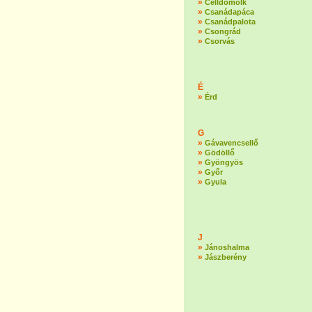
»
Celldömölk
»
Csanádapáca
»
Csanádpalota
»
Csongrád
»
Csorvás
É
»
Érd
G
»
Gávavencsellő
»
Gödöllő
»
Gyöngyös
»
Győr
»
Gyula
J
»
Jánoshalma
»
Jászberény