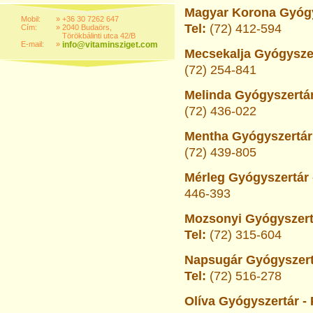
Magyar Korona Gyógys
Mobil:
»
+36 30 7262 647
Tel:
(72) 412-594
Cím:
»
2040 Budaörs,
Törökbálinti utca 42/B
E-mail:
»
info@vitaminsziget.com
Mecsekalja Gyógyszer
(72) 254-841
Melinda Gyógyszertár
(72) 436-022
Mentha Gyógyszertár 
(72) 439-805
Mérleg Gyógyszertár 
446-393
Mozsonyi Gyógyszertá
Tel:
(72) 315-604
Napsugár Gyógyszertá
Tel:
(72) 516-278
Olíva Gyógyszertár - 