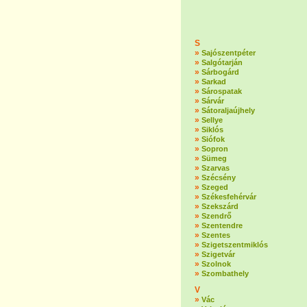
S
»
Sajószentpéter
»
Salgótarján
»
Sárbogárd
»
Sarkad
»
Sárospatak
»
Sárvár
»
Sátoraljaújhely
»
Sellye
»
Siklós
»
Siófok
»
Sopron
»
Sümeg
»
Szarvas
»
Szécsény
»
Szeged
»
Székesfehérvár
»
Szekszárd
»
Szendrő
»
Szentendre
»
Szentes
»
Szigetszentmiklós
»
Szigetvár
»
Szolnok
»
Szombathely
V
»
Vác