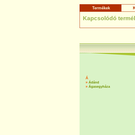
Termékek
K
Kapcsolódó termé
Á
»
Ádánd
»
Ágasegyháza