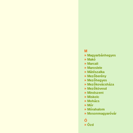
M
»
Magyarbánhegyes
»
Makó
»
Marcali
»
Maroslele
»
Mátészalka
»
Mezőberény
»
Mezőhegyes
»
Mezőkovácsháza
»
Mezőkövesd
»
Mindszent
»
Miskolc
»
Mohács
»
Mór
»
Mórahalom
»
Mosonmagyaróvár
Ó
»
Ózd