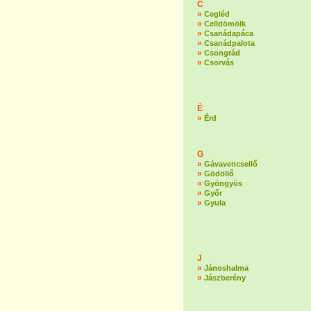
C
»
Cegléd
»
Celldömölk
»
Csanádapáca
»
Csanádpalota
»
Csongrád
»
Csorvás
É
»
Érd
G
»
Gávavencsellő
»
Gödöllő
»
Gyöngyös
»
Győr
»
Gyula
J
»
Jánoshalma
»
Jászberény