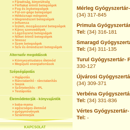
»
Fáradtság, kimerültség
»
Férfiakat érintő betegségek
Mérleg Gyógyszertár-
»
Fog és ínybetegségek
»
Fül-orr-gége betegségei
(34) 317-845
»
Hétköznapi mérgeink
»
Idegrendszeri betegségek
»
Influenza
Primula Gyógyszertár
»
Ízületi, mozgásszervi betegségek
»
Káros szenvedélyek
Tel:
(34) 316-181
»
Légzőszervi betegségek
»
Nőket érintő betegségek
»
Stressz
Smaragd Gyógyszertá
»
Szem betegségek
»
Szív és érrendszeri betegségek
Tel:
(34) 311-135
Alternatív megoldások
Turul Gyógyszertár- 
»
Környezettudatos életmód
»
Megújuló energiaforrások
330-127
Szépségápolás
Újvárosi Gyógyszertá
»
Hajápolás
»
Ránctalanító - ránctalanítás
(34) 309-371
»
Smink
»
Szőrtelenítés - IPL
»
Testápolás
Verbéna Gyógyszertár
Életmódinterjúk - könyvajánlók
Tel:
(34) 331-836
»
baba-mama
»
egészséges életmód
Vértes Gyógyszertár-
»
gyógynövények
»
Sztárinterjúk
Tel:
-
KAPCSOLAT