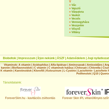
V
»
Vác
»
Vajszló
»
Várpalota
»
Vaskút
»
Vecsés
»
Veresegyháza
»
Veszprém
»
Vésztő
»
Villány
Bioboltok
|
Impresszum
|
Írjon nekünk
|
ÁSZF
|
Adatvédelem
|
Jogi nyilatkozat
Vitaminok:
A vitamin
|
Acidophilus
|
Alfa-lipidsav
|
Aminosavak
|
Antioxidáns
|
Arg
karotin
|
Bioflavonoidok
|
C vitamin
|
C vitaminok hatása
|
Chitosan
|
Chlorella
|
Ciszt
K vitamin
|
Karotinoidok
|
Klorofill
|
Kolosztrum
|
L-Cystine
|
Lactoferrin- Lactoferin 
Polifenolok
|
Q10
|
Querc
Társoldalaink:
ForeverSlim.hu - kavitációs zsírbontás
Forever Skin IPL villanófényes szőr