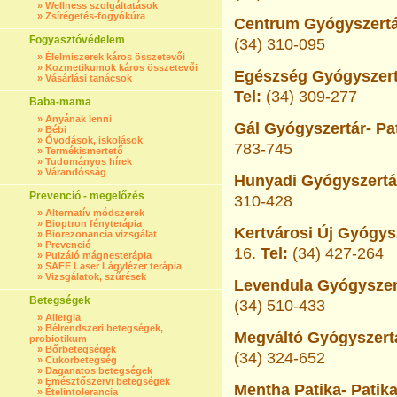
»
Wellness szolgáltatások
»
Zsírégetés-fogyókúra
Centrum Gyógyszertá
Fogyasztóvédelem
(34) 310-095
»
Élelmiszerek káros összetevői
»
Kozmetikumok káros összetevői
Egészség Gyógyszert
»
Vásárlási tanácsok
Tel:
(34) 309-277
Baba-mama
»
Anyának lenni
Gál Gyógyszertár- Pa
»
Bébi
»
Óvodások, iskolások
783-745
»
Termékismertető
»
Tudományos hírek
»
Várandósság
Hunyadi Gyógyszertár
Prevenció - megelőzés
310-428
»
Alternatív módszerek
»
Bioptron fényterápia
Kertvárosi Új Gyógysz
»
Biorezonancia vizsgálat
»
Prevenció
16.
Tel:
(34) 427-264
»
Pulzáló mágnesterápia
»
SAFE Laser Lágylézer terápia
»
Vizsgálatok, szűrések
Levendula
Gyógyszert
Betegségek
(34) 510-433
»
Allergia
»
Bélrendszeri betegségek,
Megváltó Gyógyszertá
probiotikum
»
Bőrbetegségek
(34) 324-652
»
Cukorbetegség
»
Daganatos betegségek
»
Emésztőszervi betegségek
Mentha Patika- Patik
»
Ételintolerancia