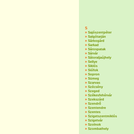
S
»
Sajószentpéter
»
Salgótarján
»
Sárbogárd
»
Sarkad
»
Sárospatak
»
Sárvár
»
Sátoraljaújhely
»
Sellye
»
Siklós
»
Siófok
»
Sopron
»
Sümeg
»
Szarvas
»
Szécsény
»
Szeged
»
Székesfehérvár
»
Szekszárd
»
Szendrő
»
Szentendre
»
Szentes
»
Szigetszentmiklós
»
Szigetvár
»
Szolnok
»
Szombathely