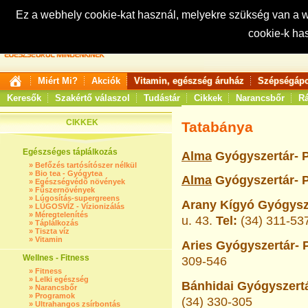
Ez a webhely cookie-kat használ, melyekre szükség van a
cookie-k ha
Keresés:
Miért Mi?
Akciók
Vitamin, egészség áruház
Szépségápo
Keresők
Szakértő válaszol
Tudástár
Cikkek
Narancsbőr
Rá
CIKKEK
Tatabánya
Egészséges táplálkozás
Alma
Gyógyszertár- P
»
Befőzés tartósítószer nélkül
»
Bio tea - Gyógytea
Alma
Gyógyszertár- P
»
Egészségvédő növények
»
Fűszernövények
»
Lúgosítás-supergreens
Arany Kígyó Gyógysze
»
LÚGOSVÍZ - Vízionizálás
»
Méregtelenítés
u. 43.
Tel:
(34) 311-53
»
Táplálkozás
»
Tiszta víz
»
Vitamin
Aries Gyógyszertár- 
Wellnes - Fitness
309-546
»
Fitness
»
Lelki egészség
Bánhidai Gyógyszertá
»
Narancsbőr
»
Programok
(34) 330-305
»
Ultrahangos zsírbontás