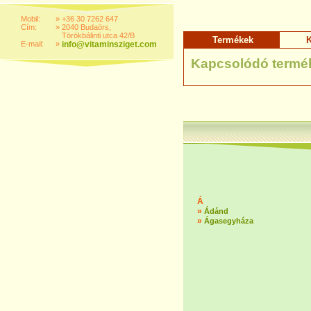
Mobil:
»
+36 30 7262 647
Cím:
»
2040 Budaörs,
Törökbálinti utca 42/B
Termékek
K
E-mail:
»
info@vitaminsziget.com
Kapcsolódó termé
Á
»
Ádánd
»
Ágasegyháza