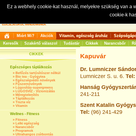
Ez a webhely cookie-kat használ, melyekre szükség van a
cookie-k ha
Keresés:
Miért Mi?
Akciók
Vitamin, egészség áruház
Szépségápo
Keresők
Szakértő válaszol
Tudástár
Cikkek
Narancsbőr
Rá
CIKKEK
Kapuvár
Egészséges táplálkozás
Dr. Lumniczer Sándor
»
Befőzés tartósítószer nélkül
Lumniczer S. u. 6.
Tel
»
Bio tea - Gyógytea
»
Egészségvédő növények
»
Fűszernövények
Hanság Gyógyszertár
»
Lúgosítás-supergreens
»
LÚGOSVÍZ - Vízionizálás
241-211
»
Méregtelenítés
»
Táplálkozás
»
Tiszta víz
Szent Katalin Gyógysz
»
Vitamin
Tel:
(96) 241-429
Wellnes - Fitness
»
Fitness
»
Lelki egészség
»
Narancsbőr
»
Programok
»
Ultrahangos zsírbontás