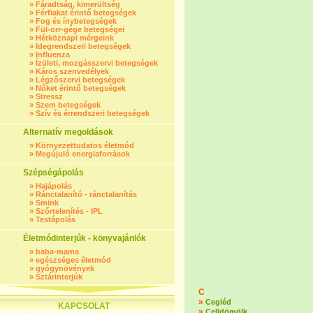
»
Fáradtság, kimerültség
»
Férfiakat érintő betegségek
»
Fog és ínybetegségek
»
Fül-orr-gége betegségei
»
Hétköznapi mérgeink
»
Idegrendszeri betegségek
»
Influenza
»
Ízületi, mozgásszervi betegségek
»
Káros szenvedélyek
»
Légzőszervi betegségek
»
Nőket érintő betegségek
»
Stressz
»
Szem betegségek
»
Szív és érrendszeri betegségek
Alternatív megoldások
»
Környezettudatos életmód
»
Megújuló energiaforrások
Szépségápolás
»
Hajápolás
»
Ránctalanító - ránctalanítás
»
Smink
»
Szőrtelenítés - IPL
»
Testápolás
Életmódinterjúk - könyvajánlók
»
baba-mama
»
egészséges életmód
»
gyógynövények
»
Sztárinterjúk
C
»
Cegléd
KAPCSOLAT
»
Celldömölk