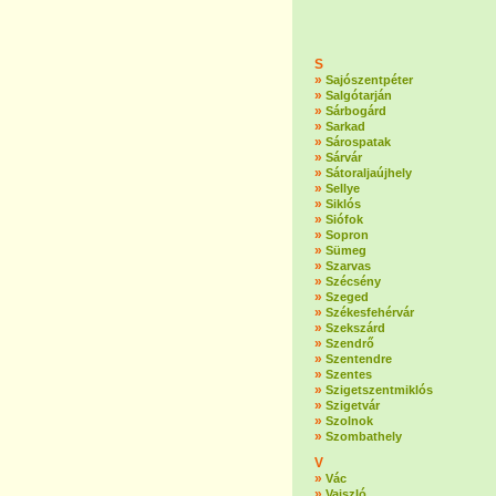
S
»
Sajószentpéter
»
Salgótarján
»
Sárbogárd
»
Sarkad
»
Sárospatak
»
Sárvár
»
Sátoraljaújhely
»
Sellye
»
Siklós
»
Siófok
»
Sopron
»
Sümeg
»
Szarvas
»
Szécsény
»
Szeged
»
Székesfehérvár
»
Szekszárd
»
Szendrő
»
Szentendre
»
Szentes
»
Szigetszentmiklós
»
Szigetvár
»
Szolnok
»
Szombathely
V
»
Vác
»
Vajszló