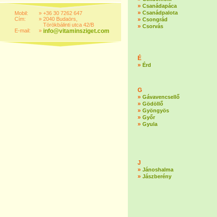
»
Csanádapáca
»
Csanádpalota
Mobil:
»
+36 30 7262 647
Cím:
»
2040 Budaörs,
»
Csongrád
Törökbálinti utca 42/B
»
Csorvás
E-mail:
»
info@vitaminsziget.com
É
»
Érd
G
»
Gávavencsellő
»
Gödöllő
»
Gyöngyös
»
Győr
»
Gyula
J
»
Jánoshalma
»
Jászberény