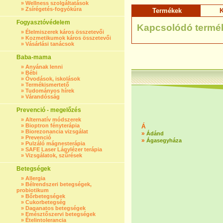
»
Wellness szolgáltatások
»
Zsírégetés-fogyókúra
Termékek
K
Fogyasztóvédelem
Kapcsolódó termé
»
Élelmiszerek káros összetevői
»
Kozmetikumok káros összetevői
»
Vásárlási tanácsok
Baba-mama
»
Anyának lenni
»
Bébi
»
Óvodások, iskolások
»
Termékismertető
»
Tudományos hírek
»
Várandósság
Prevenció - megelőzés
»
Alternatív módszerek
»
Bioptron fényterápia
Á
»
Biorezonancia vizsgálat
»
Ádánd
»
Prevenció
»
Ágasegyháza
»
Pulzáló mágnesterápia
»
SAFE Laser Lágylézer terápia
»
Vizsgálatok, szűrések
Betegségek
»
Allergia
»
Bélrendszeri betegségek,
probiotikum
»
Bőrbetegségek
»
Cukorbetegség
»
Daganatos betegségek
»
Emésztőszervi betegségek
»
Ételintolerancia