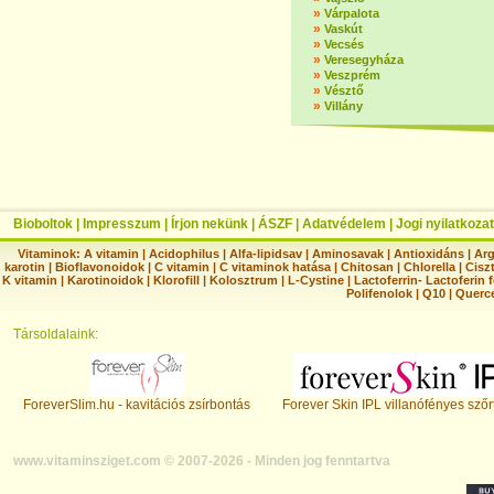
»
Várpalota
»
Vaskút
»
Vecsés
»
Veresegyháza
»
Veszprém
»
Vésztő
»
Villány
Bioboltok
|
Impresszum
|
Írjon nekünk
|
ÁSZF
|
Adatvédelem
|
Jogi nyilatkozat
Vitaminok:
A vitamin
|
Acidophilus
|
Alfa-lipidsav
|
Aminosavak
|
Antioxidáns
|
Arg
karotin
|
Bioflavonoidok
|
C vitamin
|
C vitaminok hatása
|
Chitosan
|
Chlorella
|
Ciszt
K vitamin
|
Karotinoidok
|
Klorofill
|
Kolosztrum
|
L-Cystine
|
Lactoferrin- Lactoferin 
Polifenolok
|
Q10
|
Querc
Társoldalaink:
ForeverSlim.hu - kavitációs zsírbontás
Forever Skin IPL villanófényes szőr
www.vitaminsziget.com © 2007-2026 - Minden jog fenntartva