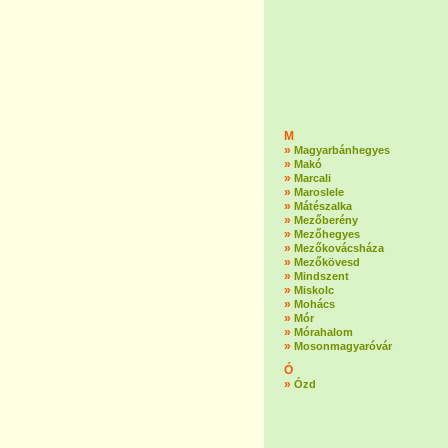
M
»
Magyarbánhegyes
»
Makó
»
Marcali
»
Maroslele
»
Mátészalka
»
Mezőberény
»
Mezőhegyes
»
Mezőkovácsháza
»
Mezőkövesd
»
Mindszent
»
Miskolc
»
Mohács
»
Mór
»
Mórahalom
»
Mosonmagyaróvár
Ó
»
Ózd