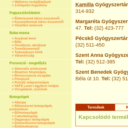
»
Wellness szolgáltatások
Kamilla
Gyógyszertár-
»
Zsírégetés-fogyókúra
314-932
Fogyasztóvédelem
»
Élelmiszerek káros összetevői
Margaréta Gyógyszert
»
Kozmetikumok káros összetevői
»
Vásárlási tanácsok
47.
Tel:
(32) 423-777
Baba-mama
Pécskő Gyógyszertár-
»
Anyának lenni
»
Bébi
(32) 511-450
»
Óvodások, iskolások
»
Termékismertető
»
Tudományos hírek
Szent Anna Gyógyszer
»
Várandósság
Tel:
(32) 512-385
Prevenció - megelőzés
»
Alternatív módszerek
Szent Benedek Gyógys
»
Bioptron fényterápia
»
Biorezonancia vizsgálat
Béla út 10.
Tel:
(32) 5
»
Prevenció
»
Pulzáló mágnesterápia
»
SAFE Laser Lágylézer terápia
»
Vizsgálatok, szűrések
Betegségek
»
Allergia
»
Bélrendszeri betegségek,
Termékek
K
probiotikum
»
Bőrbetegségek
Kapcsolódó termé
»
Cukorbetegség
»
Daganatos betegségek
»
Emésztőszervi betegségek
»
Ételintolerancia