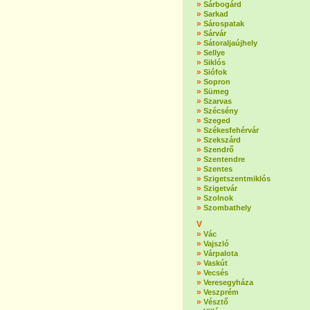
»
Sárbogárd
»
Sarkad
»
Sárospatak
»
Sárvár
»
Sátoraljaújhely
»
Sellye
»
Siklós
»
Siófok
»
Sopron
»
Sümeg
»
Szarvas
»
Szécsény
»
Szeged
»
Székesfehérvár
»
Szekszárd
»
Szendrő
»
Szentendre
»
Szentes
»
Szigetszentmiklós
»
Szigetvár
»
Szolnok
»
Szombathely
V
»
Vác
»
Vajszló
»
Várpalota
»
Vaskút
»
Vecsés
»
Veresegyháza
»
Veszprém
»
Vésztő