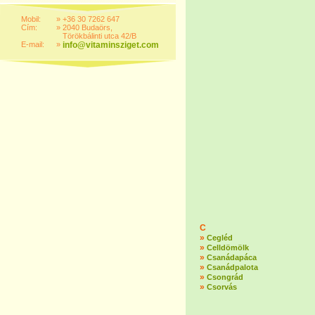
Mobil:
»
+36 30 7262 647
Cím:
»
2040 Budaörs,
Törökbálinti utca 42/B
E-mail:
»
info@vitaminsziget.com
C
»
Cegléd
»
Celldömölk
»
Csanádapáca
»
Csanádpalota
»
Csongrád
»
Csorvás