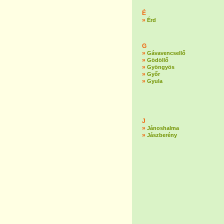
É
»
Érd
G
»
Gávavencsellő
»
Gödöllő
»
Gyöngyös
»
Győr
»
Gyula
J
»
Jánoshalma
»
Jászberény