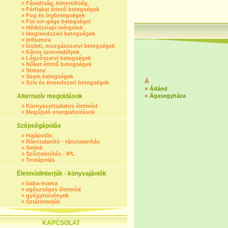
»
Fáradtság, kimerültség
»
Férfiakat érintő betegségek
»
Fog és ínybetegségek
»
Fül-orr-gége betegségei
»
Hétköznapi mérgeink
»
Idegrendszeri betegségek
»
Influenza
»
Ízületi, mozgásszervi betegségek
»
Káros szenvedélyek
»
Légzőszervi betegségek
»
Nőket érintő betegségek
»
Stressz
»
Szem betegségek
Á
»
Szív és érrendszeri betegségek
»
Ádánd
»
Alternatív megoldások
Ágasegyháza
»
Környezettudatos életmód
»
Megújuló energiaforrások
Szépségápolás
»
Hajápolás
»
Ránctalanító - ránctalanítás
»
Smink
»
Szőrtelenítés - IPL
»
Testápolás
Életmódinterjúk - könyvajánlók
»
baba-mama
»
egészséges életmód
»
gyógynövények
»
Sztárinterjúk
KAPCSOLAT