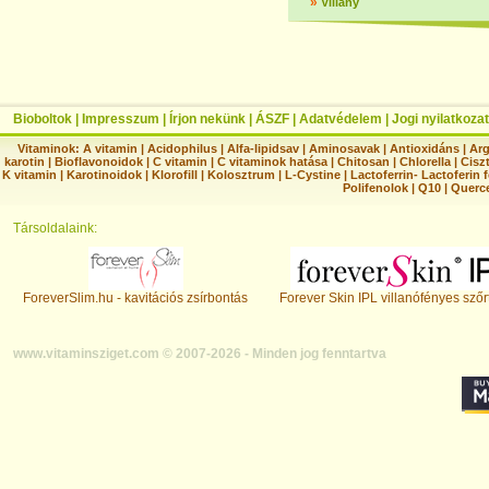
»
Villány
Bioboltok
|
Impresszum
|
Írjon nekünk
|
ÁSZF
|
Adatvédelem
|
Jogi nyilatkozat
Vitaminok:
A vitamin
|
Acidophilus
|
Alfa-lipidsav
|
Aminosavak
|
Antioxidáns
|
Arg
karotin
|
Bioflavonoidok
|
C vitamin
|
C vitaminok hatása
|
Chitosan
|
Chlorella
|
Ciszt
K vitamin
|
Karotinoidok
|
Klorofill
|
Kolosztrum
|
L-Cystine
|
Lactoferrin- Lactoferin 
Polifenolok
|
Q10
|
Querc
Társoldalaink:
ForeverSlim.hu - kavitációs zsírbontás
Forever Skin IPL villanófényes szőr
www.vitaminsziget.com © 2007-2026 - Minden jog fenntartva