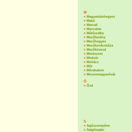
M
»
Magyarbánhegyes
»
Makó
»
Marcali
»
Maroslele
»
Mátészalka
»
Mezőberény
»
Mezőhegyes
»
Mezőkovácsháza
»
Mezőkövesd
»
Mindszent
»
Miskolc
»
Mohács
»
Mór
»
Mórahalom
»
Mosonmagyaróvár
Ó
»
Ózd
S
»
Sajószentpéter
»
Salgótarján