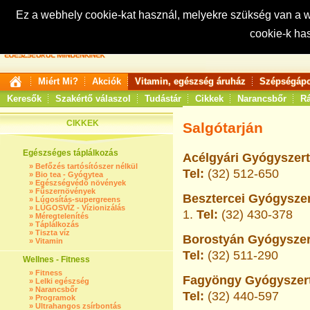
Ez a webhely cookie-kat használ, melyekre szükség van a
cookie-k ha
Keresés:
Miért Mi?
Akciók
Vitamin, egészség áruház
Szépségápo
Keresők
Szakértő válaszol
Tudástár
Cikkek
Narancsbőr
Rá
CIKKEK
Salgótarján
Egészséges táplálkozás
Acélgyári Gyógyszert
»
Befőzés tartósítószer nélkül
Tel:
(32) 512-650
»
Bio tea - Gyógytea
»
Egészségvédő növények
»
Fűszernövények
Besztercei Gyógyszer
»
Lúgosítás-supergreens
»
LÚGOSVÍZ - Vízionizálás
1.
Tel:
(32) 430-378
»
Méregtelenítés
»
Táplálkozás
»
Tiszta víz
Borostyán Gyógyszert
»
Vitamin
Tel:
(32) 511-290
Wellnes - Fitness
»
Fitness
Fagyöngy Gyógyszert
»
Lelki egészség
»
Narancsbőr
Tel:
(32) 440-597
»
Programok
»
Ultrahangos zsírbontás