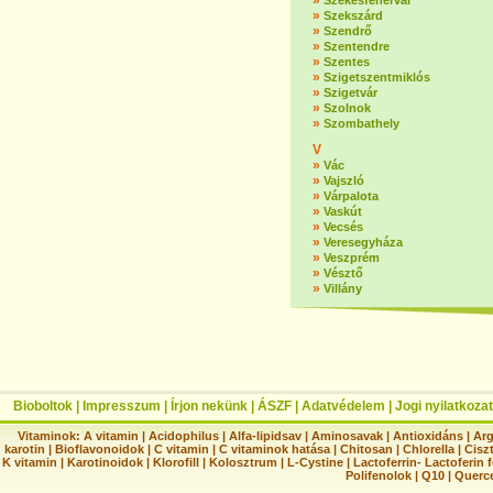
»
Székesfehérvár
»
Szekszárd
»
Szendrő
»
Szentendre
»
Szentes
»
Szigetszentmiklós
»
Szigetvár
»
Szolnok
»
Szombathely
V
»
Vác
»
Vajszló
»
Várpalota
»
Vaskút
»
Vecsés
»
Veresegyháza
»
Veszprém
»
Vésztő
»
Villány
Bioboltok
|
Impresszum
|
Írjon nekünk
|
ÁSZF
|
Adatvédelem
|
Jogi nyilatkozat
Vitaminok:
A vitamin
|
Acidophilus
|
Alfa-lipidsav
|
Aminosavak
|
Antioxidáns
|
Arg
karotin
|
Bioflavonoidok
|
C vitamin
|
C vitaminok hatása
|
Chitosan
|
Chlorella
|
Ciszt
K vitamin
|
Karotinoidok
|
Klorofill
|
Kolosztrum
|
L-Cystine
|
Lactoferrin- Lactoferin 
Polifenolok
|
Q10
|
Querc