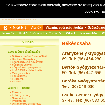
Ez a webhely cookie-kat használ, melyekre szükség van a
cookie-k ha
Keresés:
Miért Mi?
Akciók
Vitamin, egészség áruház
Szépségápo
Keresők
Szakértő válaszol
Tudástár
Cikkek
Narancsbőr
Rá
CIKKEK
Békéscsaba
Egészséges táplálkozás
Aranykehely Gyógysze
»
Befőzés tartósítószer nélkül
69.
Tel:
(66) 454-280
»
Bio tea - Gyógytea
»
Egészségvédő növények
»
Fűszernövények
Bartók Gyógyszertár-
»
Lúgosítás-supergreens
»
LÚGOSVÍZ - Vízionizálás
50.
Tel:
(66) 447-655
»
Méregtelenítés
»
Táplálkozás
»
Tiszta víz
Boróka
Gyógyszertár-
»
Vitamin
Tel:
(66) 549-630
Wellnes - Fitness
»
Fitness
Csaba Center Gyógysz
»
Lelki egészség
»
Narancsbőr
37-43.
Tel:
(66) 530-6
»
Programok
»
Ultrahangos zsírbontás