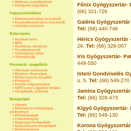
»
Wellness szolgáltatások
Főnix Gyógyszertár- 
»
Zsírégetés-fogyókúra
(66) 321-726
Fogyasztóvédelem
»
Élelmiszerek káros összetevői
Galéria Gyógyszertár 
»
Kozmetikumok káros összetevői
»
Vásárlási tanácsok
Tel:
(66) 440-746
Baba-mama
Hérics Gyógyszertár -
»
Anyának lenni
»
Bébi
26.
Tel:
(66) 328-007
»
Óvodások, iskolások
»
Termékismertető
»
Tudományos hírek
Iris Gyógyszertár- Pa
»
Várandósság
449-550
Prevenció - megelőzés
»
Alternatív módszerek
Isteni Gondviselés G
»
Bioptron fényterápia
»
Biorezonancia vizsgálat
u. 5.
Tel:
(66) 549-270
»
Prevenció
»
Pulzáló mágnesterápia
»
SAFE Laser Lágylézer terápia
Jamina Gyógyszertár-
»
Vizsgálatok, szűrések
Tel:
(66) 328-473
Betegségek
»
Allergia
Kígyó Gyógyszertár- 
»
Bélrendszeri betegségek,
probiotikum
Tel:
(66) 549-130
»
Bőrbetegségek
»
Cukorbetegség
»
Daganatos betegségek
Korona Gyógyszertár-
»
Emésztőszervi betegségek
»
Ételintolerancia