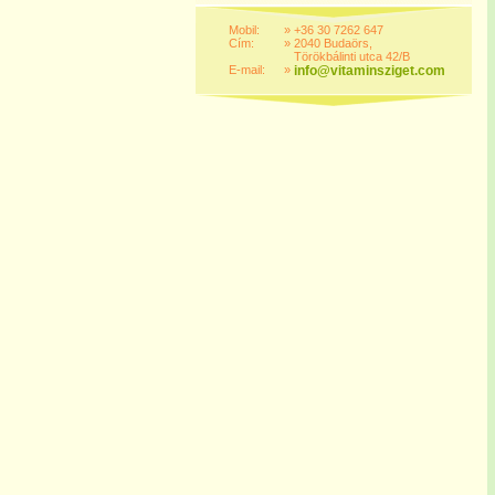
Mobil:
»
+36 30 7262 647
Cím:
»
2040 Budaörs,
Törökbálinti utca 42/B
E-mail:
»
info@vitaminsziget.com