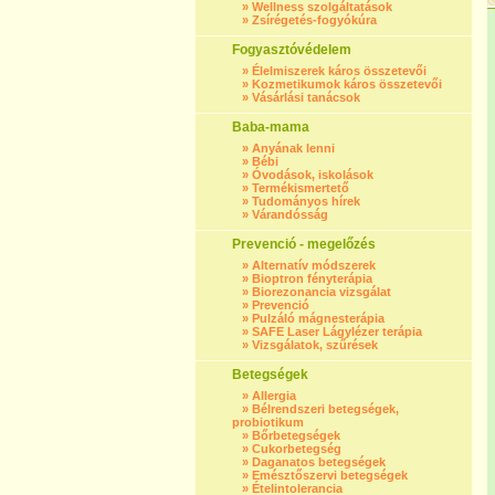
»
Wellness szolgáltatások
»
Zsírégetés-fogyókúra
Fogyasztóvédelem
»
Élelmiszerek káros összetevői
»
Kozmetikumok káros összetevői
»
Vásárlási tanácsok
Baba-mama
»
Anyának lenni
»
Bébi
»
Óvodások, iskolások
»
Termékismertető
»
Tudományos hírek
»
Várandósság
Prevenció - megelőzés
»
Alternatív módszerek
»
Bioptron fényterápia
»
Biorezonancia vizsgálat
»
Prevenció
»
Pulzáló mágnesterápia
»
SAFE Laser Lágylézer terápia
»
Vizsgálatok, szűrések
Betegségek
»
Allergia
»
Bélrendszeri betegségek,
probiotikum
»
Bőrbetegségek
»
Cukorbetegség
»
Daganatos betegségek
»
Emésztőszervi betegségek
»
Ételintolerancia