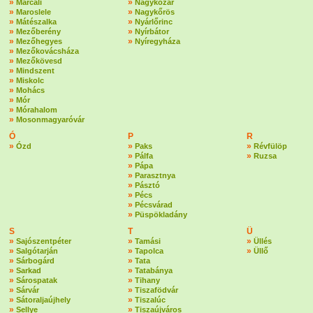
»
»
Marcali
Nagykozár
»
»
Maroslele
Nagykőrös
»
»
Mátészalka
Nyárlőrinc
»
»
Mezőberény
Nyírbátor
»
»
Mezőhegyes
Nyíregyháza
»
Mezőkovácsháza
»
Mezőkövesd
»
Mindszent
»
Miskolc
»
Mohács
»
Mór
»
Mórahalom
»
Mosonmagyaróvár
Ó
P
R
»
»
»
Ózd
Paks
Révfülöp
»
»
Pálfa
Ruzsa
»
Pápa
»
Parasztnya
»
Pásztó
»
Pécs
»
Pécsvárad
»
Püspökladány
S
T
Ü
»
»
»
Sajószentpéter
Tamási
Üllés
»
»
»
Salgótarján
Tapolca
Üllő
»
»
Sárbogárd
Tata
»
»
Sarkad
Tatabánya
»
»
Sárospatak
Tihany
»
»
Sárvár
Tiszafödvár
»
»
Sátoraljaújhely
Tiszalúc
»
»
Sellye
Tiszaújváros