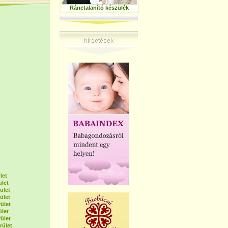
Ránctalanító készülék
let
ület
ület
ület
ület
ület
ület
rület