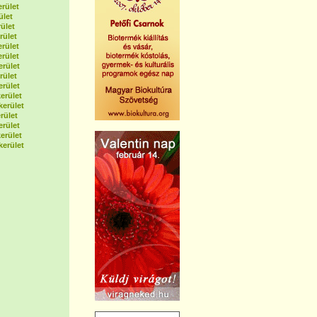
erület
ület
ület
rület
erület
erület
erület
rület
erület
erület
kerület
rület
erület
erület
kerület