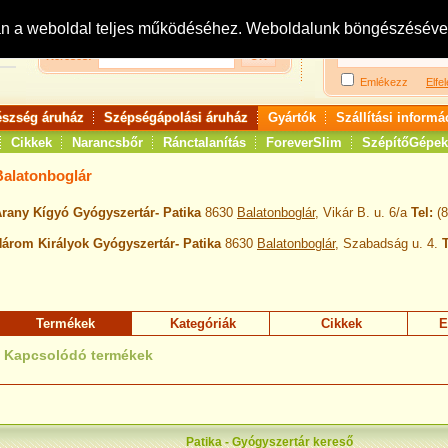
Bejelentkezés:
R
an a weboldal teljes működéséhez. Weboldalunk böngészésével 
Keresés:
Emlékezz
Elfel
észség áruház
Szépségápolási áruház
Gyártók
Szállítási informá
Cikkek
Narancsbőr
Ránctalanítás
ForeverSlim
SzépítőGépek
Balatonboglár
rany Kígyó Gyógyszertár- Patika
8630
Balatonboglár
, Vikár B. u. 6/a
Tel:
(
árom Királyok Gyógyszertár- Patika
8630
Balatonboglár
, Szabadság u. 4.
T
Termékek
Kategóriák
Cikkek
E
Kapcsolódó termékek
Patika - Gyógyszertár kereső