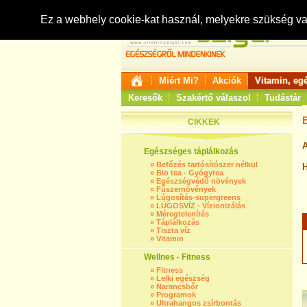
Ez a webhely cookie-kat használ, melyekre szükség v
Miért Mi?
Akciók
Vitamin, eg
Keresők
Szakértő válaszol
Tudástár
CIKKEK
A
Egészséges táplálkozás
»
Befőzés tartósítószer nélkül
H
»
Bio tea - Gyógytea
»
Egészségvédő növények
»
Fűszernövények
»
Lúgosítás-supergreens
»
LÚGOSVÍZ - Vízionizálás
»
Méregtelenítés
»
Táplálkozás
»
Tiszta víz
»
Vitamin
Wellnes - Fitness
»
Fitness
»
Lelki egészség
»
Narancsbőr
»
Programok
»
Ultrahangos zsírbontás