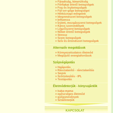
»
Fáradtság, kimerültség
»
Férfiakat érintő betegségek
»
Fog és ínybetegségek
»
Fül-orr-gége betegségei
»
Hétköznapi mérgeink
»
Idegrendszeri betegségek
»
Influenza
»
Ízületi, mozgásszervi betegségek
»
Káros szenvedélyek
»
Légzőszervi betegségek
»
Nőket érintő betegségek
»
Stressz
»
Szem betegségek
»
Szív és érrendszeri betegségek
Alternatív megoldások
»
Környezettudatos életmód
»
Megújuló energiaforrások
Szépségápolás
»
Hajápolás
»
Ránctalanító - ránctalanítás
»
Smink
»
Szőrtelenítés - IPL
»
Testápolás
Életmódinterjúk - könyvajánlók
»
baba-mama
»
egészséges életmód
»
gyógynövények
»
Sztárinterjúk
KAPCSOLAT