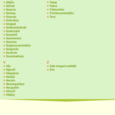
»
»
Siklós
Tokaj
»
»
Siófok
Tolna
»
»
Sopron
Tótkomlós
»
»
Sümeg
Törökszentmiklós
»
»
Szarvas
Tura
»
Szécsény
»
Szeged
»
Székesfehérvár
»
Szekszárd
»
Szendrő
»
Szentendre
»
Szentes
»
Szigetszentmiklós
»
Szigetvár
»
Szolnok
»
Szombathely
V
Z
»
»
Vác
Zala megyei patikák
»
»
Vajszló
Zirc
»
Várpalota
»
Vaskút
»
Vecsés
»
Veresegyháza
»
Veszprém
»
Vésztő
»
Villány