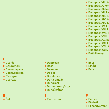
»
Budapest VIII. k
»
Budapest X. ker
»
Budapest XI. ker
»
Budapest XII. ke
»
Budapest XIII. k
»
Budapest XIV. k
»
Budapest XIX. k
»
Budapest XV. ke
»
Budapest XVI. k
»
Budapest XVII. k
»
Budapest XVIII. 
»
Budapest XX. ke
»
Budapest XXI. k
»
Budapest XXII. k
»
Budapest XXIII. 
»
Bükkábrány
C
D
E
»
»
»
Cegléd
Debrecen
Eger
»
»
»
Celldömölk
Decs
Emőd
»
»
»
Csanádapáca
Devecser
Encs
»
»
Csanádpalota
Doboz
»
»
Csongrád
Dombóvár
»
»
Csorvás
Dunaföldvár
»
Dunakeszi
»
Dunaszentgyörgy
»
Dunaújváros
É
E
F
»
»
»
Érd
Esztergom
Fonyód
»
Földeák
»
Füzesgyarmat