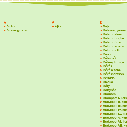
Á
A
B
»
»
»
Ádánd
Ajka
Baja
»
»
Ágasegyháza
Balassagyarmat
»
Balatonalmádi
»
Balatonboglár
»
Balatonfüred
»
Balatonkenese
»
Balatonlelle
»
Barcs
»
Bátaszék
»
Bátonyterenye
»
Békés
»
Békéscsaba
»
Békéssámson
»
Berhida
»
Bicske
»
Bóly
»
Bonyhád
»
Budaörs
»
Budapest I. kerü
»
Budapest II. ker
»
Budapest III. ker
»
Budapest IV. ker
»
Budapest IX. ker
»
Budapest V. ker
»
Budapest VI. ker
»
Budapest VII. ke