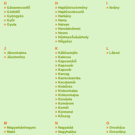
G
H
I
»
»
»
Gávavencsellő
Hajdúböszörmény
Ibrány
»
»
Gödöllő
Hajdúszoboszló
»
»
Gyöngyös
Harkány
»
»
Győr
Harta
»
»
Gyula
Hatvan
»
Hernádnémeti
»
Heves
»
Hódmezővásárhely
»
Hőgyész
J
K
L
»
»
»
Jánoshalma
Kállósemjén
Lábod
»
»
Jászberény
Kalocsa
»
Kaposmérő
»
Kaposvár
»
Kapuvár
»
Karcag
»
Kazincbarcika
»
Kecskemét
»
Kiskőrös
»
Kiskunhalas
»
Kiskunmajsa
»
Kisvárda
»
Komárom
»
Komló
»
Körmend
»
Kőszeg
M
N
O
»
»
»
Magyarbánhegyes
Nagyatád
Orosháza
»
»
»
Makó
Nagyhalász
Oroszlány