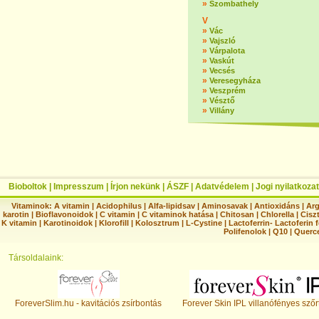
»
Szombathely
V
»
Vác
»
Vajszló
»
Várpalota
»
Vaskút
»
Vecsés
»
Veresegyháza
»
Veszprém
»
Vésztő
»
Villány
Bioboltok
|
Impresszum
|
Írjon nekünk
|
ÁSZF
|
Adatvédelem
|
Jogi nyilatkozat
Vitaminok:
A vitamin
|
Acidophilus
|
Alfa-lipidsav
|
Aminosavak
|
Antioxidáns
|
Arg
karotin
|
Bioflavonoidok
|
C vitamin
|
C vitaminok hatása
|
Chitosan
|
Chlorella
|
Ciszt
K vitamin
|
Karotinoidok
|
Klorofill
|
Kolosztrum
|
L-Cystine
|
Lactoferrin- Lactoferin 
Polifenolok
|
Q10
|
Querc
Társoldalaink:
ForeverSlim.hu - kavitációs zsírbontás
Forever Skin IPL villanófényes szőr