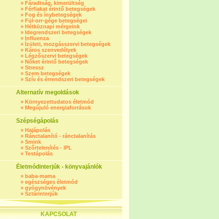
»
Fáradtság, kimerültség
»
Férfiakat érintő betegségek
»
Fog és ínybetegségek
»
Fül-orr-gége betegségei
»
Hétköznapi mérgeink
»
Idegrendszeri betegségek
»
Influenza
»
Ízületi, mozgásszervi betegségek
»
Káros szenvedélyek
»
Légzőszervi betegségek
»
Nőket érintő betegségek
»
Stressz
»
Szem betegségek
»
Szív és érrendszeri betegségek
Alternatív megoldások
»
Környezettudatos életmód
»
Megújuló energiaforrások
Szépségápolás
»
Hajápolás
»
Ránctalanító - ránctalanítás
»
Smink
»
Szőrtelenítés - IPL
»
Testápolás
Életmódinterjúk - könyvajánlók
»
baba-mama
»
egészséges életmód
»
gyógynövények
»
Sztárinterjúk
KAPCSOLAT