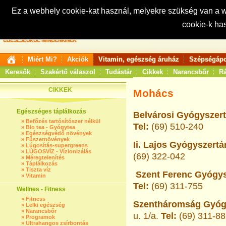
Ez a webhely cookie-kat használ, melyekre szükség van a
cookie-k ha
Keresés:
Miért Mi?
Akciók
Vitamin, egészség áruház
Szépségápo
Keresők
Szakértő válaszol
Tudástár
Cikkek
Narancsbőr
Rá
CIKKEK
Mohács
Egészséges táplálkozás
Belvárosi Gyógyszert
»
Befőzés tartósítószer nélkül
Tel:
(69) 510-240
»
Bio tea - Gyógytea
»
Egészségvédő növények
»
Fűszernövények
Ii. Lajos Gyógyszertá
»
Lúgosítás-supergreens
»
LÚGOSVÍZ - Vízionizálás
(69) 322-042
»
Méregtelenítés
»
Táplálkozás
»
Tiszta víz
Szent Ferenc Gyógys
»
Vitamin
Tel:
(69) 311-755
Wellnes - Fitness
»
Fitness
Szentháromság Gyógy
»
Lelki egészség
»
Narancsbőr
u. 1/a.
Tel:
(69) 311-8
»
Programok
»
Ultrahangos zsírbontás