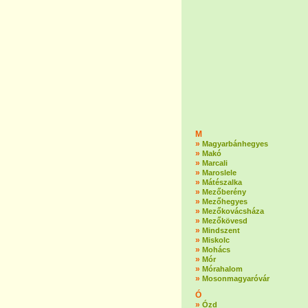
M
»
Magyarbánhegyes
»
Makó
»
Marcali
»
Maroslele
»
Mátészalka
»
Mezőberény
»
Mezőhegyes
»
Mezőkovácsháza
»
Mezőkövesd
»
Mindszent
»
Miskolc
»
Mohács
»
Mór
»
Mórahalom
»
Mosonmagyaróvár
Ó
»
Ózd