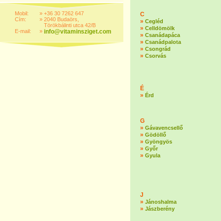
Mobil:
»
+36 30 7262 647
C
Cím:
»
2040 Budaörs,
»
Cegléd
Törökbálinti utca 42/B
»
Celldömölk
E-mail:
»
info@vitaminsziget.com
»
Csanádapáca
»
Csanádpalota
»
Csongrád
»
Csorvás
É
»
Érd
G
»
Gávavencsellő
»
Gödöllő
»
Gyöngyös
»
Győr
»
Gyula
J
»
Jánoshalma
»
Jászberény