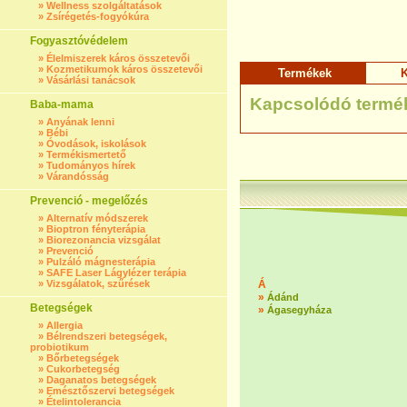
»
Wellness szolgáltatások
»
Zsírégetés-fogyókúra
Fogyasztóvédelem
»
Élelmiszerek káros összetevői
»
Kozmetikumok káros összetevői
Termékek
K
»
Vásárlási tanácsok
Kapcsolódó termé
Baba-mama
»
Anyának lenni
»
Bébi
»
Óvodások, iskolások
»
Termékismertető
»
Tudományos hírek
»
Várandósság
Prevenció - megelőzés
»
Alternatív módszerek
»
Bioptron fényterápia
»
Biorezonancia vizsgálat
»
Prevenció
»
Pulzáló mágnesterápia
»
SAFE Laser Lágylézer terápia
»
Vizsgálatok, szűrések
Á
»
Ádánd
Betegségek
»
Ágasegyháza
»
Allergia
»
Bélrendszeri betegségek,
probiotikum
»
Bőrbetegségek
»
Cukorbetegség
»
Daganatos betegségek
»
Emésztőszervi betegségek
»
Ételintolerancia