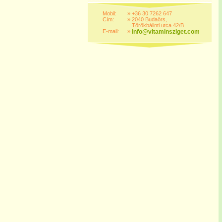
Mobil:
»
+36 30 7262 647
Cím:
»
2040 Budaörs,
Törökbálinti utca 42/B
E-mail:
»
info@vitaminsziget.com