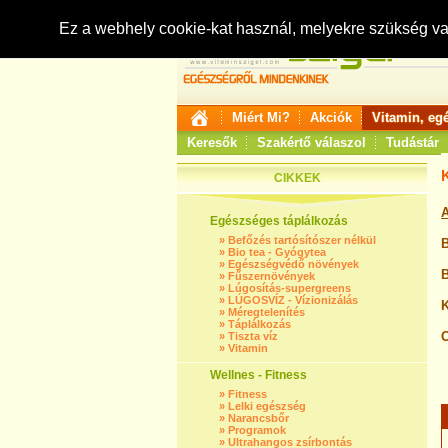
Ez a webhely cookie-kat használ, melyekre szükség v
Miért Mi?
Akciók
Vitamin, eg
Keresők
Szakértő válaszol
Tudástár
CIKKEK
Egészséges táplálkozás
»
Befőzés tartósítószer nélkül
B
»
Bio tea - Gyógytea
»
Egészségvédő növények
B
»
Fűszernövények
»
Lúgosítás-supergreens
»
LÚGOSVÍZ - Vízionizálás
K
»
Méregtelenítés
»
Táplálkozás
O
»
Tiszta víz
»
Vitamin
Wellnes - Fitness
»
Fitness
»
Lelki egészség
»
Narancsbőr
»
Programok
»
Ultrahangos zsírbontás