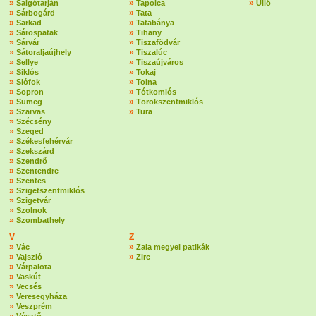
»
»
»
Salgótarján
Tapolca
Üllő
»
»
Sárbogárd
Tata
»
»
Sarkad
Tatabánya
»
»
Sárospatak
Tihany
»
»
Sárvár
Tiszafödvár
»
»
Sátoraljaújhely
Tiszalúc
»
»
Sellye
Tiszaújváros
»
»
Siklós
Tokaj
»
»
Siófok
Tolna
»
»
Sopron
Tótkomlós
»
»
Sümeg
Törökszentmiklós
»
»
Szarvas
Tura
»
Szécsény
»
Szeged
»
Székesfehérvár
»
Szekszárd
»
Szendrő
»
Szentendre
»
Szentes
»
Szigetszentmiklós
»
Szigetvár
»
Szolnok
»
Szombathely
V
Z
»
»
Vác
Zala megyei patikák
»
»
Vajszló
Zirc
»
Várpalota
»
Vaskút
»
Vecsés
»
Veresegyháza
»
Veszprém