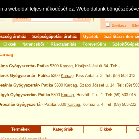
Bejelentkezés:
R
an a weboldal teljes működéséhez. Weboldalunk böngészésével 
Keresés:
Emlékezz
Elfel
észség áruház
Szépségápolási áruház
Gyártók
Szállítási informá
Cikkek
Narancsbőr
Ránctalanítás
ForeverSlim
SzépítőGépek
Karcag
Alma
Gyógyszertár- Patika
5300
Karcag
, Kisújszállási út 34.
Tel:
-
erek Gyógyszertár- Patika
5300
Karcag
, Kiss Antal u. 3.
Tel:
(59) 503-013
etánia Gyógyszertár- Patika
5300
Karcag
, Szabó József u. 14.
Tel:
(59) 50
ígyó Gyógyszertár- Patika
5300
Karcag
, Horváth F. u. 1.
Tel:
(59) 503-015
roszlán Gyógyszertár- Patika
5300
Karcag
, Kórház u. 4.
Tel:
(59) 503-222
Termékek
Kategóriák
Cikkek
E