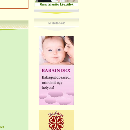
Ránctalanító készülék
let