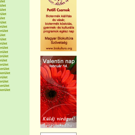
ület
ület
ület
ület
ület
ület
rület
erület
ület
ület
rület
erület
erület
erület
rület
erület
erület
kerület
rület
erület
erület
kerület