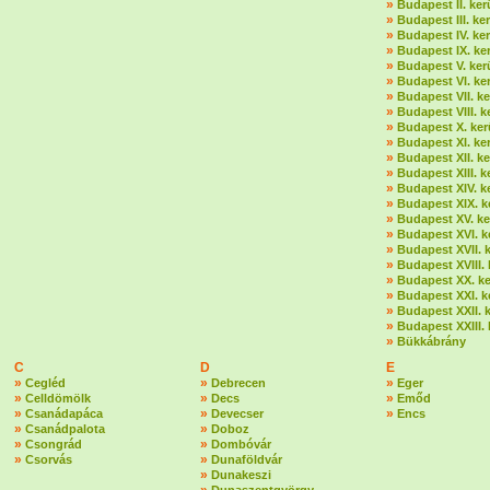
»
Budapest II. ker
»
Budapest III. ker
»
Budapest IV. ker
»
Budapest IX. ker
»
Budapest V. ker
»
Budapest VI. ker
»
Budapest VII. ke
»
Budapest VIII. k
»
Budapest X. ker
»
Budapest XI. ker
»
Budapest XII. ke
»
Budapest XIII. k
»
Budapest XIV. k
»
Budapest XIX. k
»
Budapest XV. ke
»
Budapest XVI. k
»
Budapest XVII. k
»
Budapest XVIII. 
»
Budapest XX. ke
»
Budapest XXI. k
»
Budapest XXII. k
»
Budapest XXIII. 
»
Bükkábrány
C
D
E
»
»
»
Cegléd
Debrecen
Eger
»
»
»
Celldömölk
Decs
Emőd
»
»
»
Csanádapáca
Devecser
Encs
»
»
Csanádpalota
Doboz
»
»
Csongrád
Dombóvár
»
»
Csorvás
Dunaföldvár
»
Dunakeszi