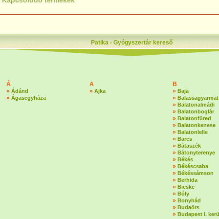
Kapcsolódó termékek
Patika - Gyógyszertár kereső
Á
A
B
»
»
»
Ádánd
Ajka
Baja
»
»
Ágasegyháza
Balassagyarmat
»
Balatonalmádi
»
Balatonboglár
»
Balatonfüred
»
Balatonkenese
»
Balatonlelle
»
Barcs
»
Bátaszék
»
Bátonyterenye
»
Békés
»
Békéscsaba
»
Békéssámson
»
Berhida
»
Bicske
»
Bóly
»
Bonyhád
»
Budaörs
»
Budapest I. kerü