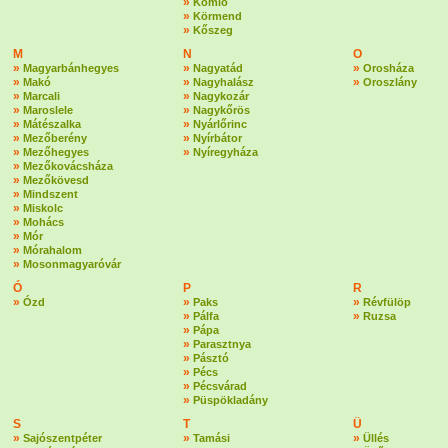
»
Komló
»
Körmend
»
Kőszeg
M
N
O
»
»
»
Magyarbánhegyes
Nagyatád
Orosháza
»
»
»
Makó
Nagyhalász
Oroszlány
»
»
Marcali
Nagykozár
»
»
Maroslele
Nagykőrös
»
»
Mátészalka
Nyárlőrinc
»
»
Mezőberény
Nyírbátor
»
»
Mezőhegyes
Nyíregyháza
»
Mezőkovácsháza
»
Mezőkövesd
»
Mindszent
»
Miskolc
»
Mohács
»
Mór
»
Mórahalom
»
Mosonmagyaróvár
Ó
P
R
»
»
»
Ózd
Paks
Révfülöp
»
»
Pálfa
Ruzsa
»
Pápa
»
Parasztnya
»
Pásztó
»
Pécs
»
Pécsvárad
»
Püspökladány
S
T
Ü
»
»
»
Sajószentpéter
Tamási
Üllés