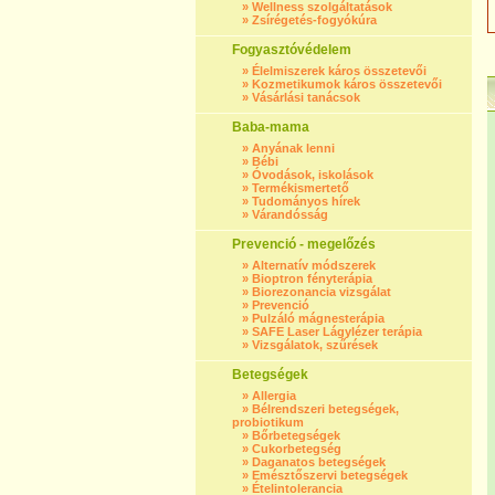
»
Wellness szolgáltatások
»
Zsírégetés-fogyókúra
Fogyasztóvédelem
»
Élelmiszerek káros összetevői
»
Kozmetikumok káros összetevői
»
Vásárlási tanácsok
Baba-mama
»
Anyának lenni
»
Bébi
»
Óvodások, iskolások
»
Termékismertető
»
Tudományos hírek
»
Várandósság
Prevenció - megelőzés
»
Alternatív módszerek
»
Bioptron fényterápia
»
Biorezonancia vizsgálat
»
Prevenció
»
Pulzáló mágnesterápia
»
SAFE Laser Lágylézer terápia
»
Vizsgálatok, szűrések
Betegségek
»
Allergia
»
Bélrendszeri betegségek,
probiotikum
»
Bőrbetegségek
»
Cukorbetegség
»
Daganatos betegségek
»
Emésztőszervi betegségek
»
Ételintolerancia