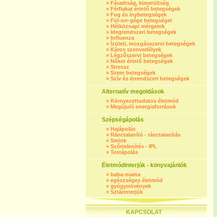
»
Fáradtság, kimerültség
»
Férfiakat érintő betegségek
»
Fog és ínybetegségek
»
Fül-orr-gége betegségei
»
Hétköznapi mérgeink
»
Idegrendszeri betegségek
»
Influenza
»
Ízületi, mozgásszervi betegségek
»
Káros szenvedélyek
»
Légzőszervi betegségek
»
Nőket érintő betegségek
»
Stressz
»
Szem betegségek
»
Szív és érrendszeri betegségek
Alternatív megoldások
»
Környezettudatos életmód
»
Megújuló energiaforrások
Szépségápolás
»
Hajápolás
»
Ránctalanító - ránctalanítás
»
Smink
»
Szőrtelenítés - IPL
»
Testápolás
Életmódinterjúk - könyvajánlók
»
baba-mama
»
egészséges életmód
»
gyógynövények
»
Sztárinterjúk
KAPCSOLAT