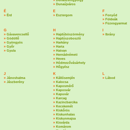
»
Dunaszentgyörgy
»
Dunaújváros
É
E
F
»
»
»
Érd
Esztergom
Fonyód
»
Földeák
»
Füzesgyarmat
G
H
I
»
»
»
Gávavencsellő
Hajdúböszörmény
Ibrány
»
»
Gödöllő
Hajdúszoboszló
»
»
Gyöngyös
Harkány
»
»
Győr
Harta
»
»
Gyula
Hatvan
»
Hernádnémeti
»
Heves
»
Hódmezővásárhely
»
Hőgyész
J
K
L
»
»
»
Jánoshalma
Kállósemjén
Lábod
»
»
Jászberény
Kalocsa
»
Kaposmérő
»
Kaposvár
»
Kapuvár
»
Karcag
»
Kazincbarcika
»
Kecskemét
»
Kiskőrös
»
Kiskunhalas
»
Kiskunmajsa
»
Kisvárda
»
Komárom