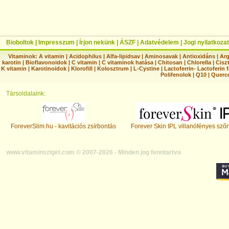
Bioboltok
|
Impresszum
|
Írjon nekünk
|
ÁSZF
|
Adatvédelem
|
Jogi nyilatkozat
Vitaminok:
A vitamin
|
Acidophilus
|
Alfa-lipidsav
|
Aminosavak
|
Antioxidáns
|
Arg
karotin
|
Bioflavonoidok
|
C vitamin
|
C vitaminok hatása
|
Chitosan
|
Chlorella
|
Ciszt
K vitamin
|
Karotinoidok
|
Klorofill
|
Kolosztrum
|
L-Cystine
|
Lactoferrin- Lactoferin 
Polifenolok
|
Q10
|
Querc
Társoldalaink:
ForeverSlim.hu - kavitációs zsírbontás
Forever Skin IPL villanófényes szőr
www.vitaminsziget.com © 2007-2026 - Minden jog fenntartva