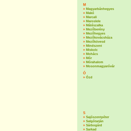
M
»
Magyarbánhegyes
»
Makó
»
Marcali
»
Maroslele
»
Mátészalka
»
Mezőberény
»
Mezőhegyes
»
Mezőkovácsháza
»
Mezőkövesd
»
Mindszent
»
Miskolc
»
Mohács
»
Mór
»
Mórahalom
»
Mosonmagyaróvár
Ó
»
Ózd
S
»
Sajószentpéter
»
Salgótarján
»
Sárbogárd
»
Sarkad