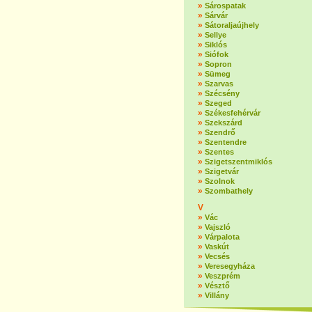
»
Sárospatak
»
Sárvár
»
Sátoraljaújhely
»
Sellye
»
Siklós
»
Siófok
»
Sopron
»
Sümeg
»
Szarvas
»
Szécsény
»
Szeged
»
Székesfehérvár
»
Szekszárd
»
Szendrő
»
Szentendre
»
Szentes
»
Szigetszentmiklós
»
Szigetvár
»
Szolnok
»
Szombathely
V
»
Vác
»
Vajszló
»
Várpalota
»
Vaskút
»
Vecsés
»
Veresegyháza
»
Veszprém
»
Vésztő
»
Villány