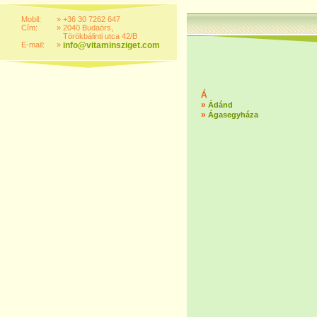
Mobil:
»
+36 30 7262 647
Cím:
»
2040 Budaörs,
Törökbálinti utca 42/B
E-mail:
»
info@vitaminsziget.com
Á
»
Ádánd
»
Ágasegyháza