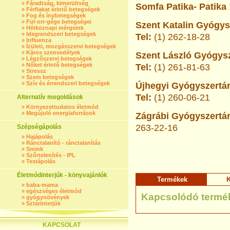
»
Fáradtság, kimerültség
Somfa Patika- Patika
»
Férfiakat érintő betegségek
»
Fog és ínybetegségek
»
Fül-orr-gége betegségei
Szent Katalin Gyógysz
»
Hétköznapi mérgeink
»
Idegrendszeri betegségek
Tel:
(1) 262-18-28
»
Influenza
»
Ízületi, mozgásszervi betegségek
»
Káros szenvedélyek
Szent László Gyógysz
»
Légzőszervi betegségek
»
Nőket érintő betegségek
Tel:
(1) 261-81-63
»
Stressz
»
Szem betegségek
»
Szív és érrendszeri betegségek
Újhegyi Gyógyszertár
Tel:
(1) 260-06-21
Alternatív megoldások
»
Környezettudatos életmód
»
Megújuló energiaforrások
Zágrábi Gyógyszertár
263-22-16
Szépségápolás
»
Hajápolás
»
Ránctalanító - ránctalanítás
»
Smink
»
Szőrtelenítés - IPL
»
Testápolás
Életmódinterjúk - könyvajánlók
Termékek
K
»
baba-mama
»
egészséges életmód
Kapcsolódó termé
»
gyógynövények
»
Sztárinterjúk
KAPCSOLAT