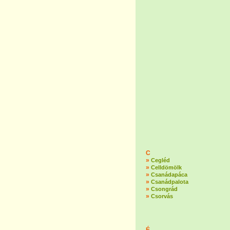
C
»
Cegléd
»
Celldömölk
»
Csanádapáca
»
Csanádpalota
»
Csongrád
»
Csorvás