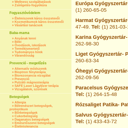
»
Wellness szolgáltatások
Európa Gyógyszertár-
»
Zsírégetés-fogyókúra
(1) 260-65-05
Fogyasztóvédelem
»
Élelmiszerek káros összetevői
Harmat Gyógyszertár-
»
Kozmetikumok káros összetevői
»
Vásárlási tanácsok
47-49.
Tel:
(1) 261-03
Baba-mama
Karina Gyógyszertár-
»
Anyának lenni
»
Bébi
262-98-30
»
Óvodások, iskolások
»
Termékismertető
»
Tudományos hírek
Liget Gyógyszertár- P
»
Várandósság
260-63-34
Prevenció - megelőzés
»
Alternatív módszerek
Óhegyi Gyógyszertár-
»
Bioptron fényterápia
»
Biorezonancia vizsgálat
262-09-56
»
Prevenció
»
Pulzáló mágnesterápia
»
SAFE Laser Lágylézer terápia
Paracelsus Gyógyszer
»
Vizsgálatok, szűrések
Tel:
(1) 264-15-48
Betegségek
»
Allergia
Rózsaliget Patika- Pa
»
Bélrendszeri betegségek,
probiotikum
»
Bőrbetegségek
Salvus Gyógyszertár-
»
Cukorbetegség
»
Daganatos betegségek
Tel:
(1) 433-43-72
»
Emésztőszervi betegségek
»
Ételintolerancia