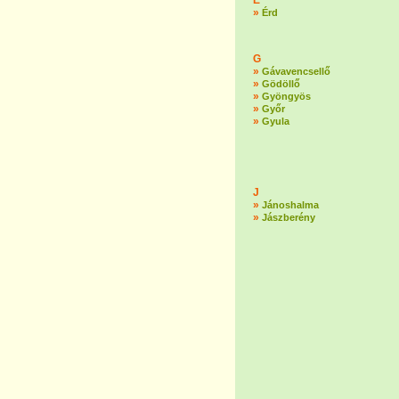
É
»
Érd
G
»
Gávavencsellő
»
Gödöllő
»
Gyöngyös
»
Győr
»
Gyula
J
»
Jánoshalma
»
Jászberény