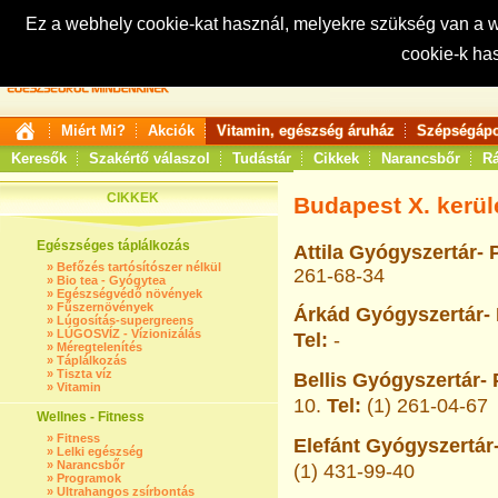
Ez a webhely cookie-kat használ, melyekre szükség van a
cookie-k ha
Keresés:
Miért Mi?
Akciók
Vitamin, egészség áruház
Szépségápo
Keresők
Szakértő válaszol
Tudástár
Cikkek
Narancsbőr
Rá
CIKKEK
Budapest X. kerül
Egészséges táplálkozás
Attila Gyógyszertár- 
»
Befőzés tartósítószer nélkül
261-68-34
»
Bio tea - Gyógytea
»
Egészségvédő növények
»
Fűszernövények
Árkád Gyógyszertár- 
»
Lúgosítás-supergreens
»
LÚGOSVÍZ - Vízionizálás
Tel:
-
»
Méregtelenítés
»
Táplálkozás
»
Tiszta víz
Bellis Gyógyszertár- 
»
Vitamin
10.
Tel:
(1) 261-04-67
Wellnes - Fitness
»
Fitness
Elefánt Gyógyszertár-
»
Lelki egészség
»
Narancsbőr
(1) 431-99-40
»
Programok
»
Ultrahangos zsírbontás