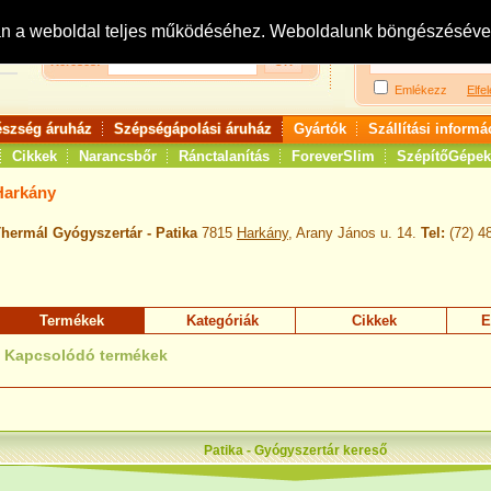
Bejelentkezés:
R
an a weboldal teljes működéséhez. Weboldalunk böngészésével 
Keresés:
Emlékezz
Elfel
észség áruház
Szépségápolási áruház
Gyártók
Szállítási informá
Cikkek
Narancsbőr
Ránctalanítás
ForeverSlim
SzépítőGépek
Harkány
hermál Gyógyszertár - Patika
7815
Harkány
, Arany János u. 14.
Tel:
(72) 4
Termékek
Kategóriák
Cikkek
E
Kapcsolódó termékek
Patika - Gyógyszertár kereső