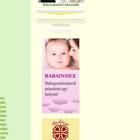
Ránctalanító készülék
let
ület
ület
ület
ület
ület
ület
rület
erület
ület