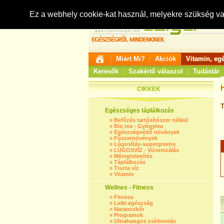
Ez a webhely cookie-kat használ, melyekre szükség v
Miért Mi?
Akciók
Vitamin, eg
Keresők
Szakértő válaszol
Tudástár
CIKKEK
T
Egészséges táplálkozás
»
Befőzés tartósítószer nélkül
»
Bio tea - Gyógytea
»
Egészségvédő növények
»
Fűszernövények
»
Lúgosítás-supergreens
»
LÚGOSVÍZ - Vízionizálás
»
Méregtelenítés
»
Táplálkozás
»
Tiszta víz
»
Vitamin
Wellnes - Fitness
»
Fitness
»
Lelki egészség
»
Narancsbőr
»
Programok
»
Ultrahangos zsírbontás