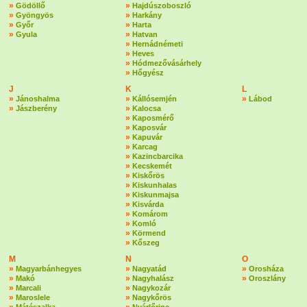
»
»
Gödöllő
Hajdúszoboszló
»
»
Gyöngyös
Harkány
»
»
Győr
Harta
»
»
Gyula
Hatvan
»
Hernádnémeti
»
Heves
»
Hódmezővásárhely
»
Hőgyész
J
K
L
»
»
»
Jánoshalma
Kállósemjén
Lábod
»
»
Jászberény
Kalocsa
»
Kaposmérő
»
Kaposvár
»
Kapuvár
»
Karcag
»
Kazincbarcika
»
Kecskemét
»
Kiskőrös
»
Kiskunhalas
»
Kiskunmajsa
»
Kisvárda
»
Komárom
»
Komló
»
Körmend
»
Kőszeg
M
N
O
»
»
»
Magyarbánhegyes
Nagyatád
Orosháza
»
»
»
Makó
Nagyhalász
Oroszlány
»
»
Marcali
Nagykozár
»
»
Maroslele
Nagykőrös