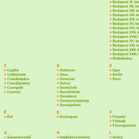
»
Budapest XI. ker
»
Budapest XII. ke
»
Budapest XIII. k
»
Budapest XIV. k
»
Budapest XIX. k
»
Budapest XV. ke
»
Budapest XVI. k
»
Budapest XVII. k
»
Budapest XVIII. 
»
Budapest XX. ke
»
Budapest XXI. k
»
Budapest XXII. k
»
Budapest XXIII. 
»
Bükkábrány
C
D
E
»
»
»
Cegléd
Debrecen
Eger
»
»
»
Celldömölk
Decs
Emőd
»
»
»
Csanádapáca
Devecser
Encs
»
»
Csanádpalota
Doboz
»
»
Csongrád
Dombóvár
»
»
Csorvás
Dunaföldvár
»
Dunakeszi
»
Dunaszentgyörgy
»
Dunaújváros
É
E
F
»
»
»
Érd
Esztergom
Fonyód
»
Földeák
»
Füzesgyarmat
G
H
I
»
»
»
Gávavencsellő
Hajdúböszörmény
Ibrány