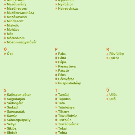
»
»
Mátészalka
Nyárlőrinc
»
»
Mezőberény
Nyírbátor
»
»
Mezőhegyes
Nyíregyháza
»
Mezőkovácsháza
»
Mezőkövesd
»
Mindszent
»
Miskolc
»
Mohács
»
Mór
»
Mórahalom
»
Mosonmagyaróvár
Ó
P
R
»
»
»
Ózd
Paks
Révfülöp
»
»
Pálfa
Ruzsa
»
Pápa
»
Parasztnya
»
Pásztó
»
Pécs
»
Pécsvárad
»
Püspökladány
S
T
Ü
»
»
»
Sajószentpéter
Tamási
Üllés
»
»
»
Salgótarján
Tapolca
Üllő
»
»
Sárbogárd
Tata
»
»
Sarkad
Tatabánya
»
»
Sárospatak
Tihany
»
»
Sárvár
Tiszafödvár
»
»
Sátoraljaújhely
Tiszalúc
»
»
Sellye
Tiszaújváros
»
»
Siklós
Tokaj
»
»
Siófok
Tolna