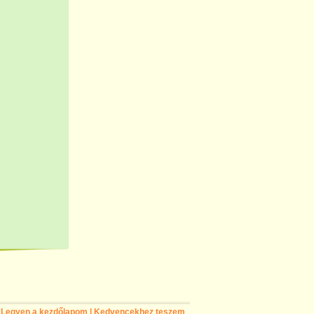
Legyen a kezdőlapom
|
Kedvencekhez teszem