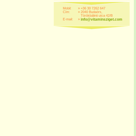
Mobil:
»
+36 30 7262 647
Cím:
»
2040 Budaörs,
Törökbálinti utca 42/B
E-mail:
»
info@vitaminsziget.com