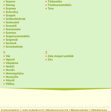
»
»
Sopron
Tótkomlós
»
»
Sümeg
Törökszentmiklós
»
»
Szarvas
Tura
»
Szécsény
»
Szeged
»
Székesfehérvár
»
Szekszárd
»
Szendrő
»
Szentendre
»
Szentes
»
Szigetszentmiklós
»
Szigetvár
»
Szolnok
»
Szombathely
V
Z
»
»
Vác
Zala megyei patikák
»
»
Vajszló
Zirc
»
Várpalota
»
Vaskút
»
Vecsés
»
Veresegyháza
»
Veszprém
»
Vésztő
»
Villány
|
Adatvédelem
|
Jogi nyilatkozat
|
Médiapartnerek
|
Médiaajánlat
|
Oldaltérkép