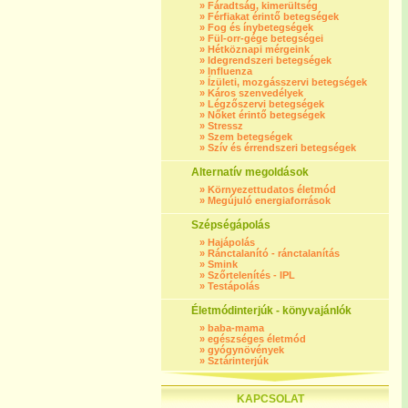
»
Fáradtság, kimerültség
»
Férfiakat érintő betegségek
»
Fog és ínybetegségek
»
Fül-orr-gége betegségei
»
Hétköznapi mérgeink
»
Idegrendszeri betegségek
»
Influenza
»
Ízületi, mozgásszervi betegségek
»
Káros szenvedélyek
»
Légzőszervi betegségek
»
Nőket érintő betegségek
»
Stressz
»
Szem betegségek
»
Szív és érrendszeri betegségek
Alternatív megoldások
»
Környezettudatos életmód
»
Megújuló energiaforrások
Szépségápolás
»
Hajápolás
»
Ránctalanító - ránctalanítás
»
Smink
»
Szőrtelenítés - IPL
»
Testápolás
Életmódinterjúk - könyvajánlók
»
baba-mama
»
egészséges életmód
»
gyógynövények
»
Sztárinterjúk
KAPCSOLAT