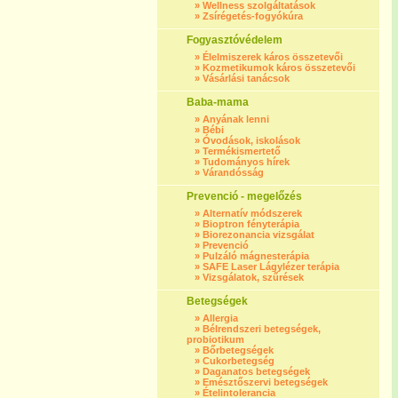
»
Wellness szolgáltatások
»
Zsírégetés-fogyókúra
Fogyasztóvédelem
»
Élelmiszerek káros összetevői
»
Kozmetikumok káros összetevői
»
Vásárlási tanácsok
Baba-mama
»
Anyának lenni
»
Bébi
»
Óvodások, iskolások
»
Termékismertető
»
Tudományos hírek
»
Várandósság
Prevenció - megelőzés
»
Alternatív módszerek
»
Bioptron fényterápia
»
Biorezonancia vizsgálat
»
Prevenció
»
Pulzáló mágnesterápia
»
SAFE Laser Lágylézer terápia
»
Vizsgálatok, szűrések
Betegségek
»
Allergia
»
Bélrendszeri betegségek,
probiotikum
»
Bőrbetegségek
»
Cukorbetegség
»
Daganatos betegségek
»
Emésztőszervi betegségek
»
Ételintolerancia