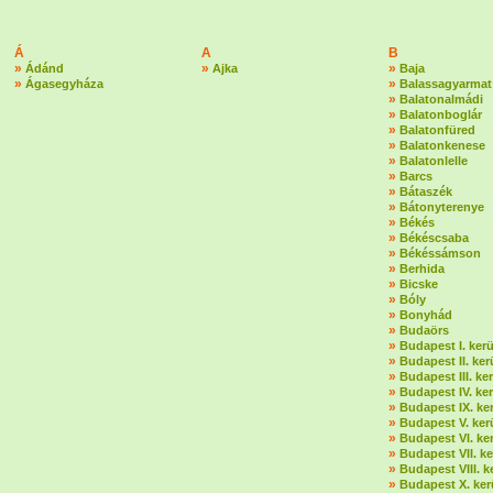
Á
A
B
»
»
»
Ádánd
Ajka
Baja
»
»
Ágasegyháza
Balassagyarmat
»
Balatonalmádi
»
Balatonboglár
»
Balatonfüred
»
Balatonkenese
»
Balatonlelle
»
Barcs
»
Bátaszék
»
Bátonyterenye
»
Békés
»
Békéscsaba
»
Békéssámson
»
Berhida
»
Bicske
»
Bóly
»
Bonyhád
»
Budaörs
»
Budapest I. kerü
»
Budapest II. ker
»
Budapest III. ker
»
Budapest IV. ker
»
Budapest IX. ker
»
Budapest V. ker
»
Budapest VI. ker
»
Budapest VII. ke
»
Budapest VIII. k
»
Budapest X. ker