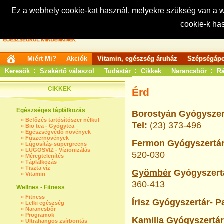
Ez a webhely cookie-kat használ, melyekre szükség van a
cookie-k ha
Keresés:
Miért Mi?
Akciók
Vitamin, egészség áruház
Szépségápo
Keresők
Szakértő válaszol
Tudástár
Cikkek
Narancsbőr
Rá
CIKKEK
Érd
Egészséges táplálkozás
Borostyán Gyógyszert
»
Befőzés tartósítószer nélkül
Tel:
(23) 373-496
»
Bio tea - Gyógytea
»
Egészségvédő növények
»
Fűszernövények
Fermon Gyógyszertár
»
Lúgosítás-supergreens
»
LÚGOSVÍZ - Vízionizálás
520-030
»
Méregtelenítés
»
Táplálkozás
»
Tiszta víz
Gyömbér
Gyógyszertá
»
Vitamin
360-413
Wellnes - Fitness
»
Fitness
Írisz Gyógyszertár- P
»
Lelki egészség
»
Narancsbőr
»
Programok
Kamilla
Gyógyszertár-
»
Ultrahangos zsírbontás