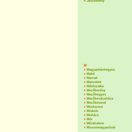
»
Jászberény
M
»
Magyarbánhegyes
»
Makó
»
Marcali
»
Maroslele
»
Mátészalka
»
Mezőberény
»
Mezőhegyes
»
Mezőkovácsháza
»
Mezőkövesd
»
Mindszent
»
Miskolc
»
Mohács
»
Mór
»
Mórahalom
»
Mosonmagyaróvár