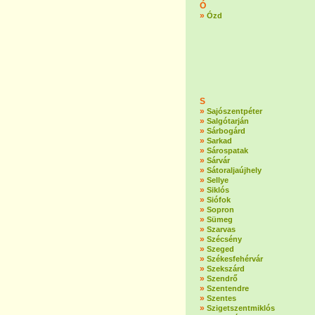
Ó
»
Ózd
S
»
Sajószentpéter
»
Salgótarján
»
Sárbogárd
»
Sarkad
»
Sárospatak
»
Sárvár
»
Sátoraljaújhely
»
Sellye
»
Siklós
»
Siófok
»
Sopron
»
Sümeg
»
Szarvas
»
Szécsény
»
Szeged
»
Székesfehérvár
»
Szekszárd
»
Szendrő
»
Szentendre
»
Szentes
»
Szigetszentmiklós