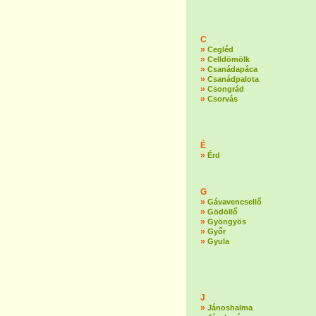
C
»
Cegléd
»
Celldömölk
»
Csanádapáca
»
Csanádpalota
»
Csongrád
»
Csorvás
É
»
Érd
G
»
Gávavencsellő
»
Gödöllő
»
Gyöngyös
»
Győr
»
Gyula
J
»
Jánoshalma