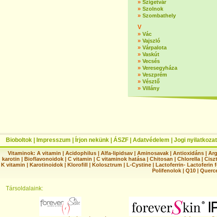
»
Szigetvár
»
Szolnok
»
Szombathely
V
»
Vác
»
Vajszló
»
Várpalota
»
Vaskút
»
Vecsés
»
Veresegyháza
»
Veszprém
»
Vésztő
»
Villány
Bioboltok
|
Impresszum
|
Írjon nekünk
|
ÁSZF
|
Adatvédelem
|
Jogi nyilatkozat
Vitaminok:
A vitamin
|
Acidophilus
|
Alfa-lipidsav
|
Aminosavak
|
Antioxidáns
|
Arg
karotin
|
Bioflavonoidok
|
C vitamin
|
C vitaminok hatása
|
Chitosan
|
Chlorella
|
Ciszt
K vitamin
|
Karotinoidok
|
Klorofill
|
Kolosztrum
|
L-Cystine
|
Lactoferrin- Lactoferin 
Polifenolok
|
Q10
|
Querc
Társoldalaink: