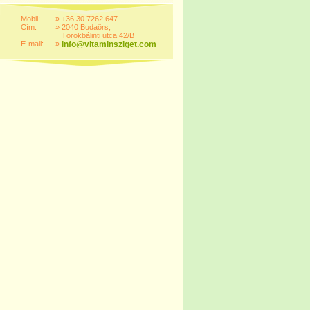
Mobil:
»
+36 30 7262 647
Cím:
»
2040 Budaörs,
Törökbálinti utca 42/B
E-mail:
»
info@vitaminsziget.com