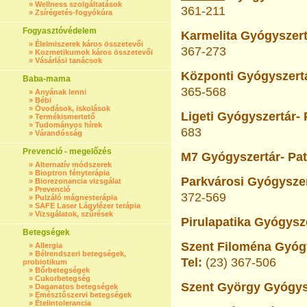
»
Wellness szolgáltatások
361-211
»
Zsírégetés-fogyókúra
Fogyasztóvédelem
Karmelita Gyógyszert
»
Élelmiszerek káros összetevői
367-273
»
Kozmetikumok káros összetevői
»
Vásárlási tanácsok
Központi Gyógyszertá
Baba-mama
365-568
»
Anyának lenni
»
Bébi
»
Óvodások, iskolások
Ligeti Gyógyszertár- 
»
Termékismertető
»
Tudományos hírek
683
»
Várandósság
Prevenció - megelőzés
M7 Gyógyszertár- Pat
»
Alternatív módszerek
»
Bioptron fényterápia
Parkvárosi Gyógyszer
»
Biorezonancia vizsgálat
»
Prevenció
372-569
»
Pulzáló mágnesterápia
»
SAFE Laser Lágylézer terápia
»
Vizsgálatok, szűrések
Pirulapatika Gyógysze
Betegségek
Szent Filoména Gyógy
»
Allergia
»
Bélrendszeri betegségek,
Tel:
(23) 367-506
probiotikum
»
Bőrbetegségek
»
Cukorbetegség
Szent György Gyógysz
»
Daganatos betegségek
»
Emésztőszervi betegségek
»
Ételintolerancia