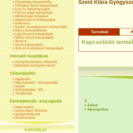
Szent Klára Gyógysze
»
Fáradtság, kimerültség
»
Férfiakat érintő betegségek
»
Fog és ínybetegségek
»
Fül-orr-gége betegségei
»
Hétköznapi mérgeink
»
Idegrendszeri betegségek
»
Influenza
»
Ízületi, mozgásszervi betegségek
»
Káros szenvedélyek
Termékek
K
»
Légzőszervi betegségek
»
Nőket érintő betegségek
Kapcsolódó termé
»
Stressz
»
Szem betegségek
»
Szív és érrendszeri betegségek
Alternatív megoldások
»
Környezettudatos életmód
»
Megújuló energiaforrások
Szépségápolás
»
Hajápolás
»
Ránctalanító - ránctalanítás
»
Smink
»
Szőrtelenítés - IPL
»
Testápolás
Á
Életmódinterjúk - könyvajánlók
»
Ádánd
»
baba-mama
»
Ágasegyháza
»
egészséges életmód
»
gyógynövények
»
Sztárinterjúk
KAPCSOLAT