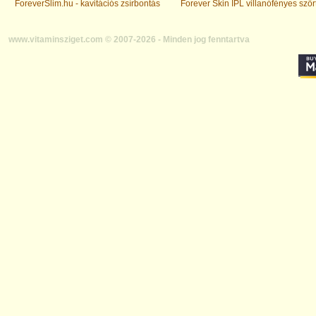
ForeverSlim.hu - kavitációs zsírbontás
Forever Skin IPL villanófényes szőr
www.vitaminsziget.com © 2007-2026 - Minden jog fenntartva