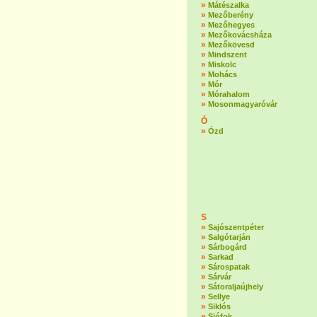
»
Mátészalka
»
Mezőberény
»
Mezőhegyes
»
Mezőkovácsháza
»
Mezőkövesd
»
Mindszent
»
Miskolc
»
Mohács
»
Mór
»
Mórahalom
»
Mosonmagyaróvár
Ó
»
Ózd
S
»
Sajószentpéter
»
Salgótarján
»
Sárbogárd
»
Sarkad
»
Sárospatak
»
Sárvár
»
Sátoraljaújhely
»
Sellye
»
Siklós
»
Siófok