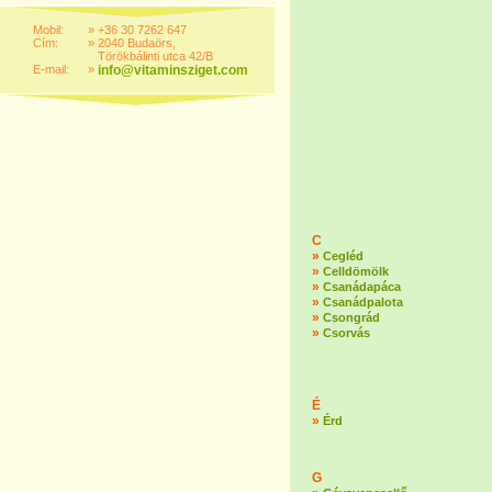
Mobil:
»
+36 30 7262 647
Cím:
»
2040 Budaörs,
Törökbálinti utca 42/B
E-mail:
»
info@vitaminsziget.com
C
»
Cegléd
»
Celldömölk
»
Csanádapáca
»
Csanádpalota
»
Csongrád
»
Csorvás
É
»
Érd
G