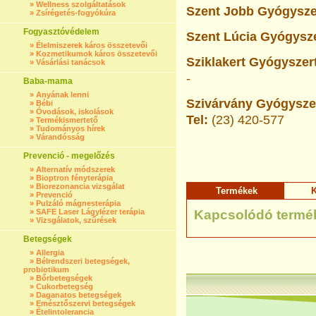
»
Wellness szolgáltatások
Szent Jobb Gyógyszer
»
Zsírégetés-fogyókúra
Fogyasztóvédelem
Szent Lúcia Gyógysze
»
Élelmiszerek káros összetevői
»
Kozmetikumok káros összetevői
Sziklakert Gyógyszert
»
Vásárlási tanácsok
-
Baba-mama
»
Anyának lenni
Szivárvány Gyógyszer
»
Bébi
»
Óvodások, iskolások
Tel:
(23) 420-577
»
Termékismertető
»
Tudományos hírek
»
Várandósság
Prevenció - megelőzés
»
Alternatív módszerek
»
Bioptron fényterápia
»
Biorezonancia vizsgálat
Termékek
K
»
Prevenció
»
Pulzáló mágnesterápia
»
SAFE Laser Lágylézer terápia
Kapcsolódó termé
»
Vizsgálatok, szűrések
Betegségek
»
Allergia
»
Bélrendszeri betegségek,
probiotikum
»
Bőrbetegségek
»
Cukorbetegség
»
Daganatos betegségek
»
Emésztőszervi betegségek
»
Ételintolerancia