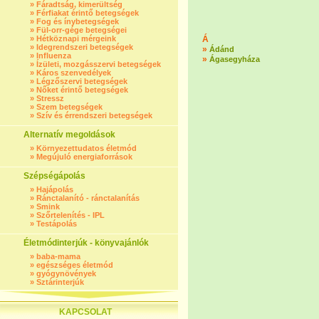
»
Fáradtság, kimerültség
»
Férfiakat érintő betegségek
»
Fog és ínybetegségek
»
Fül-orr-gége betegségei
»
Hétköznapi mérgeink
Á
»
Idegrendszeri betegségek
»
Ádánd
»
Influenza
»
Ágasegyháza
»
Ízületi, mozgásszervi betegségek
»
Káros szenvedélyek
»
Légzőszervi betegségek
»
Nőket érintő betegségek
»
Stressz
»
Szem betegségek
»
Szív és érrendszeri betegségek
Alternatív megoldások
»
Környezettudatos életmód
»
Megújuló energiaforrások
Szépségápolás
»
Hajápolás
»
Ránctalanító - ránctalanítás
»
Smink
»
Szőrtelenítés - IPL
»
Testápolás
Életmódinterjúk - könyvajánlók
»
baba-mama
»
egészséges életmód
»
gyógynövények
»
Sztárinterjúk
KAPCSOLAT