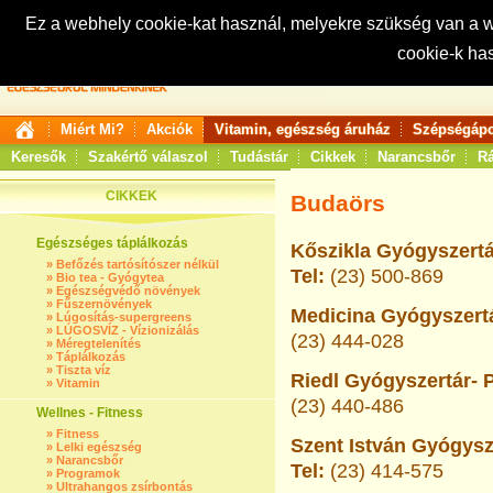
Ez a webhely cookie-kat használ, melyekre szükség van a
cookie-k ha
Keresés:
Miért Mi?
Akciók
Vitamin, egészség áruház
Szépségápo
Keresők
Szakértő válaszol
Tudástár
Cikkek
Narancsbőr
Rá
CIKKEK
Budaörs
Egészséges táplálkozás
Kőszikla Gyógyszertá
»
Befőzés tartósítószer nélkül
Tel:
(23) 500-869
»
Bio tea - Gyógytea
»
Egészségvédő növények
»
Fűszernövények
Medicina Gyógyszertá
»
Lúgosítás-supergreens
»
LÚGOSVÍZ - Vízionizálás
(23) 444-028
»
Méregtelenítés
»
Táplálkozás
»
Tiszta víz
Riedl Gyógyszertár- 
»
Vitamin
(23) 440-486
Wellnes - Fitness
»
Fitness
Szent István Gyógysze
»
Lelki egészség
»
Narancsbőr
Tel:
(23) 414-575
»
Programok
»
Ultrahangos zsírbontás