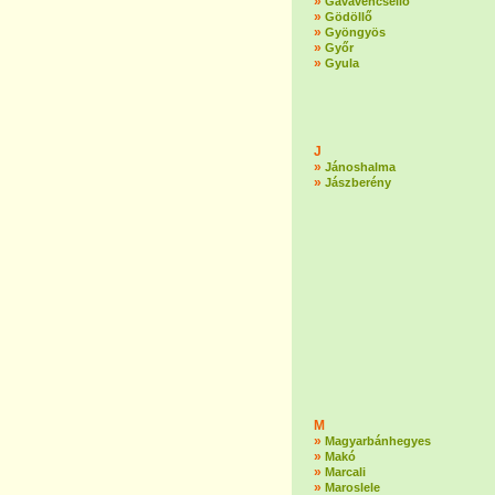
»
Gávavencsellő
»
Gödöllő
»
Gyöngyös
»
Győr
»
Gyula
J
»
Jánoshalma
»
Jászberény
M
»
Magyarbánhegyes
»
Makó
»
Marcali
»
Maroslele