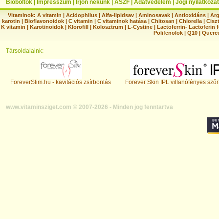
Bioboltok
|
Impresszum
|
Írjon nekünk
|
ÁSZF
|
Adatvédelem
|
Jogi nyilatkozat
Vitaminok:
A vitamin
|
Acidophilus
|
Alfa-lipidsav
|
Aminosavak
|
Antioxidáns
|
Arg
karotin
|
Bioflavonoidok
|
C vitamin
|
C vitaminok hatása
|
Chitosan
|
Chlorella
|
Ciszt
K vitamin
|
Karotinoidok
|
Klorofill
|
Kolosztrum
|
L-Cystine
|
Lactoferrin- Lactoferin 
Polifenolok
|
Q10
|
Querc
Társoldalaink:
ForeverSlim.hu - kavitációs zsírbontás
Forever Skin IPL villanófényes szőr
www.vitaminsziget.com © 2007-2026 - Minden jog fenntartva