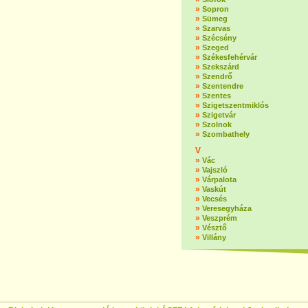
»
Sopron
»
Sümeg
»
Szarvas
»
Szécsény
»
Szeged
»
Székesfehérvár
»
Szekszárd
»
Szendrő
»
Szentendre
»
Szentes
»
Szigetszentmiklós
»
Szigetvár
»
Szolnok
»
Szombathely
V
»
Vác
»
Vajszló
»
Várpalota
»
Vaskút
»
Vecsés
»
Veresegyháza
»
Veszprém
»
Vésztő
»
Villány