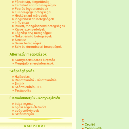
»
Fáradtság, kimerültség
»
Férfiakat érintő betegségek
»
Fog és ínybetegségek
»
Fül-orr-gége betegségei
»
Hétköznapi mérgeink
»
Idegrendszeri betegségek
»
Influenza
»
Ízületi, mozgásszervi betegségek
»
Káros szenvedélyek
»
Légzőszervi betegségek
»
Nőket érintő betegségek
»
Stressz
»
Szem betegségek
»
Szív és érrendszeri betegségek
Alternatív megoldások
»
Környezettudatos életmód
»
Megújuló energiaforrások
Szépségápolás
»
Hajápolás
»
Ránctalanító - ránctalanítás
»
Smink
»
Szőrtelenítés - IPL
»
Testápolás
Életmódinterjúk - könyvajánlók
»
baba-mama
»
egészséges életmód
»
gyógynövények
»
Sztárinterjúk
C
»
Cegléd
KAPCSOLAT
»
Celldömölk