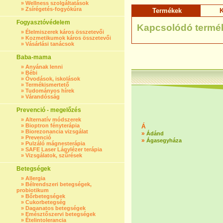
»
Wellness szolgáltatások
»
Zsírégetés-fogyókúra
Termékek
K
Fogyasztóvédelem
Kapcsolódó termé
»
Élelmiszerek káros összetevői
»
Kozmetikumok káros összetevői
»
Vásárlási tanácsok
Baba-mama
»
Anyának lenni
»
Bébi
»
Óvodások, iskolások
»
Termékismertető
»
Tudományos hírek
»
Várandósság
Prevenció - megelőzés
»
Alternatív módszerek
»
Bioptron fényterápia
Á
»
Biorezonancia vizsgálat
»
Ádánd
»
Prevenció
»
Ágasegyháza
»
Pulzáló mágnesterápia
»
SAFE Laser Lágylézer terápia
»
Vizsgálatok, szűrések
Betegségek
»
Allergia
»
Bélrendszeri betegségek,
probiotikum
»
Bőrbetegségek
»
Cukorbetegség
»
Daganatos betegségek
»
Emésztőszervi betegségek
»
Ételintolerancia