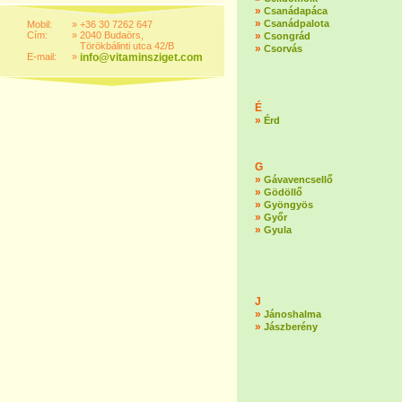
»
Csanádapáca
»
Csanádpalota
Mobil:
»
+36 30 7262 647
Cím:
»
2040 Budaörs,
»
Csongrád
Törökbálinti utca 42/B
»
Csorvás
E-mail:
»
info@vitaminsziget.com
É
»
Érd
G
»
Gávavencsellő
»
Gödöllő
»
Gyöngyös
»
Győr
»
Gyula
J
»
Jánoshalma
»
Jászberény