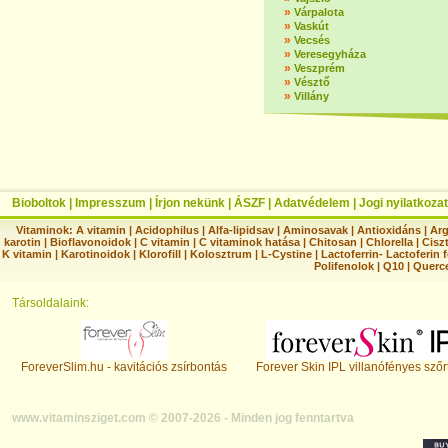
»
Várpalota
»
Vaskút
»
Vecsés
»
Veresegyháza
»
Veszprém
»
Vésztő
»
Villány
Bioboltok
|
Impresszum
|
Írjon nekünk
|
ÁSZF
|
Adatvédelem
|
Jogi nyilatkozat
Vitaminok:
A vitamin
|
Acidophilus
|
Alfa-lipidsav
|
Aminosavak
|
Antioxidáns
|
Arg
karotin
|
Bioflavonoidok
|
C vitamin
|
C vitaminok hatása
|
Chitosan
|
Chlorella
|
Ciszt
K vitamin
|
Karotinoidok
|
Klorofill
|
Kolosztrum
|
L-Cystine
|
Lactoferrin- Lactoferin 
Polifenolok
|
Q10
|
Querc
Társoldalaink:
ForeverSlim.hu - kavitációs zsírbontás
Forever Skin IPL villanófényes szőr
www.vitaminsziget.com © 2007-2026 - Minden jog fenntartva