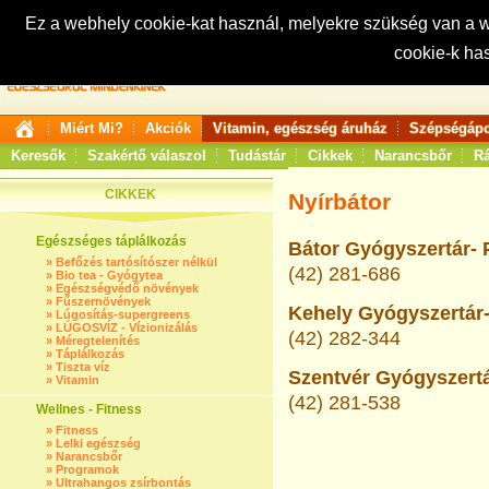
Ez a webhely cookie-kat használ, melyekre szükség van a
cookie-k ha
Keresés:
Miért Mi?
Akciók
Vitamin, egészség áruház
Szépségápo
Keresők
Szakértő válaszol
Tudástár
Cikkek
Narancsbőr
Rá
CIKKEK
Nyírbátor
Egészséges táplálkozás
Bátor Gyógyszertár- 
»
Befőzés tartósítószer nélkül
(42) 281-686
»
Bio tea - Gyógytea
»
Egészségvédő növények
»
Fűszernövények
Kehely Gyógyszertár-
»
Lúgosítás-supergreens
»
LÚGOSVÍZ - Vízionizálás
(42) 282-344
»
Méregtelenítés
»
Táplálkozás
»
Tiszta víz
Szentvér Gyógyszertá
»
Vitamin
(42) 281-538
Wellnes - Fitness
»
Fitness
»
Lelki egészség
»
Narancsbőr
»
Programok
»
Ultrahangos zsírbontás