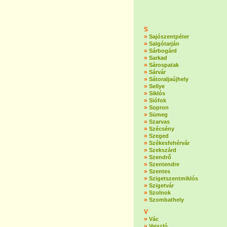
S
»
Sajószentpéter
»
Salgótarján
»
Sárbogárd
»
Sarkad
»
Sárospatak
»
Sárvár
»
Sátoraljaújhely
»
Sellye
»
Siklós
»
Siófok
»
Sopron
»
Sümeg
»
Szarvas
»
Szécsény
»
Szeged
»
Székesfehérvár
»
Szekszárd
»
Szendrő
»
Szentendre
»
Szentes
»
Szigetszentmiklós
»
Szigetvár
»
Szolnok
»
Szombathely
V
»
Vác
»
Vajszló