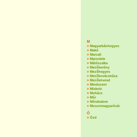
M
»
Magyarbánhegyes
»
Makó
»
Marcali
»
Maroslele
»
Mátészalka
»
Mezőberény
»
Mezőhegyes
»
Mezőkovácsháza
»
Mezőkövesd
»
Mindszent
»
Miskolc
»
Mohács
»
Mór
»
Mórahalom
»
Mosonmagyaróvár
Ó
»
Ózd