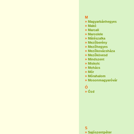
M
»
Magyarbánhegyes
»
Makó
»
Marcali
»
Maroslele
»
Mátészalka
»
Mezőberény
»
Mezőhegyes
»
Mezőkovácsháza
»
Mezőkövesd
»
Mindszent
»
Miskolc
»
Mohács
»
Mór
»
Mórahalom
»
Mosonmagyaróvár
Ó
»
Ózd
S
»
Sajószentpéter