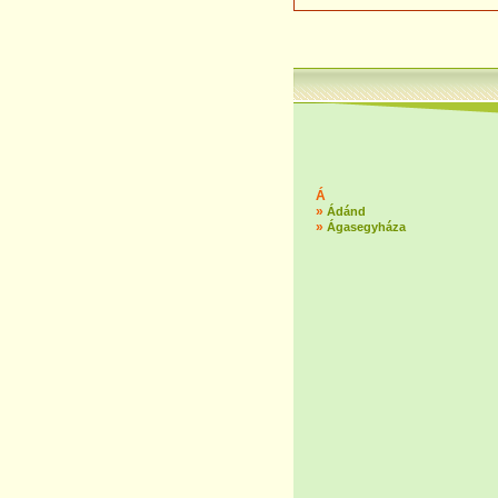
Á
»
Ádánd
»
Ágasegyháza