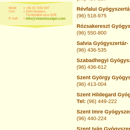
Mobil:
»
+36 30 7262 647
Révfalui Gyógyszertár
Cím:
»
2040 Budaörs,
(96) 518-975
Törökbálinti utca 42/B
E-mail:
»
info@vitaminsziget.com
Rózsakereszt Gyógysz
(96) 550-800
Salvia Gyógyszertár- 
(96) 436-535
Szabadhegyi Gyógysze
(96) 436-612
Szent György Gyógysz
(96) 413-004
Szent Hildegard Gyóg
Tel:
(96) 449-222
Szent Imre Gyógyszer
(96) 440-224
Szent Iván Gyógyszer