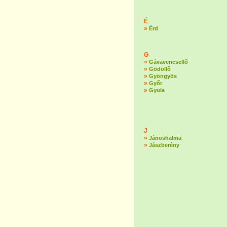
É
»
Érd
G
»
Gávavencsellő
»
Gödöllő
»
Gyöngyös
»
Győr
»
Gyula
J
»
Jánoshalma
»
Jászberény