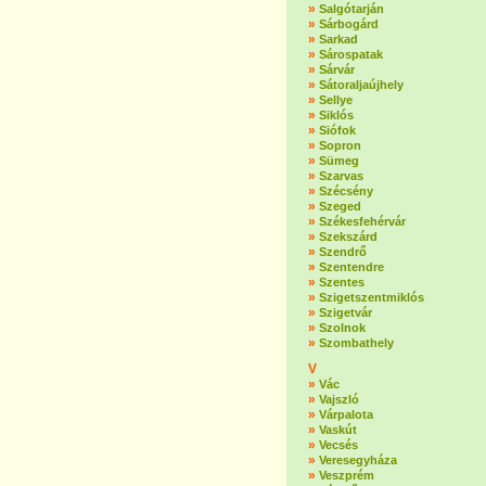
»
Salgótarján
»
Sárbogárd
»
Sarkad
»
Sárospatak
»
Sárvár
»
Sátoraljaújhely
»
Sellye
»
Siklós
»
Siófok
»
Sopron
»
Sümeg
»
Szarvas
»
Szécsény
»
Szeged
»
Székesfehérvár
»
Szekszárd
»
Szendrő
»
Szentendre
»
Szentes
»
Szigetszentmiklós
»
Szigetvár
»
Szolnok
»
Szombathely
V
»
Vác
»
Vajszló
»
Várpalota
»
Vaskút
»
Vecsés
»
Veresegyháza
»
Veszprém