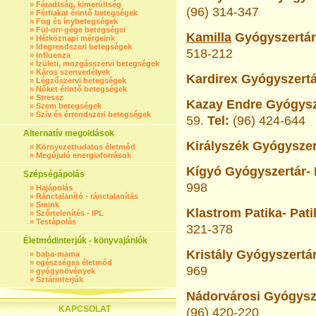
»
Fáradtság, kimerültség
(96) 314-347
»
Férfiakat érintő betegségek
»
Fog és ínybetegségek
»
Fül-orr-gége betegségei
Kamilla
Gyógyszertár-
»
Hétköznapi mérgeink
»
Idegrendszeri betegségek
518-212
»
Influenza
»
Ízületi, mozgásszervi betegségek
»
Káros szenvedélyek
Kardirex Gyógyszertá
»
Légzőszervi betegségek
»
Nőket érintő betegségek
»
Stressz
Kazay Endre Gyógysze
»
Szem betegségek
»
Szív és érrendszeri betegségek
59.
Tel:
(96) 424-644
Alternatív megoldások
Királyszék Gyógyszer
»
Környezettudatos életmód
»
Megújuló energiaforrások
Kígyó Gyógyszertár- 
Szépségápolás
998
»
Hajápolás
»
Ránctalanító - ránctalanítás
»
Smink
Klastrom Patika- Pati
»
Szőrtelenítés - IPL
»
Testápolás
321-378
Életmódinterjúk - könyvajánlók
Kristály Gyógyszertár
»
baba-mama
»
egészséges életmód
969
»
gyógynövények
»
Sztárinterjúk
Nádorvárosi Gyógysze
KAPCSOLAT
(96) 420-220