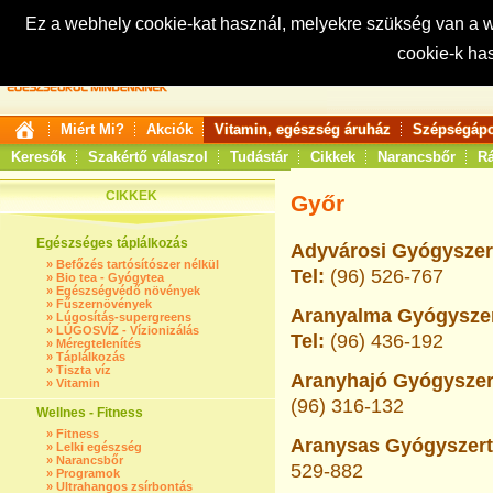
Ez a webhely cookie-kat használ, melyekre szükség van a
cookie-k ha
Keresés:
Miért Mi?
Akciók
Vitamin, egészség áruház
Szépségápo
Keresők
Szakértő válaszol
Tudástár
Cikkek
Narancsbőr
Rá
CIKKEK
Győr
Egészséges táplálkozás
Adyvárosi Gyógyszert
»
Befőzés tartósítószer nélkül
Tel:
(96) 526-767
»
Bio tea - Gyógytea
»
Egészségvédő növények
»
Fűszernövények
Aranyalma Gyógyszert
»
Lúgosítás-supergreens
»
LÚGOSVÍZ - Vízionizálás
Tel:
(96) 436-192
»
Méregtelenítés
»
Táplálkozás
»
Tiszta víz
Aranyhajó Gyógyszert
»
Vitamin
(96) 316-132
Wellnes - Fitness
»
Fitness
Aranysas Gyógyszertá
»
Lelki egészség
»
Narancsbőr
529-882
»
Programok
»
Ultrahangos zsírbontás