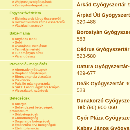
»
Wellness szolgáltatások
Árkád Gyógyszertár
9
»
Zsírégetés-fogyókúra
Fogyasztóvédelem
Árpád Úti Gyógyszert
»
Élelmiszerek káros összetevői
320-488
»
Kozmetikumok káros összetevői
»
Vásárlási tanácsok
Borostyán Gyógyszer
Baba-mama
583
»
Anyának lenni
»
Bébi
»
Óvodások, iskolások
Cédrus Gyógyszertár
»
Termékismertető
»
Tudományos hírek
523-580
»
Várandósság
Prevenció - megelőzés
Datura Gyógyszertár-
»
Alternatív módszerek
429-677
»
Bioptron fényterápia
»
Biorezonancia vizsgálat
»
Prevenció
Deák Gyógyszertár
90
»
Pulzáló mágnesterápia
»
SAFE Laser Lágylézer terápia
528
»
Vizsgálatok, szűrések
Betegségek
Dunakorzó Gyógyszer
»
Allergia
Tel:
(96) 900-060
»
Bélrendszeri betegségek,
probiotikum
»
Bőrbetegségek
Győr Pláza Gyógyszer
»
Cukorbetegség
»
Daganatos betegségek
»
Emésztőszervi betegségek
Kabay János Gyógysz
»
Ételintolerancia