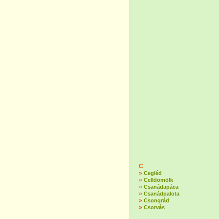
C
»
Cegléd
»
Celldömölk
»
Csanádapáca
»
Csanádpalota
»
Csongrád
»
Csorvás