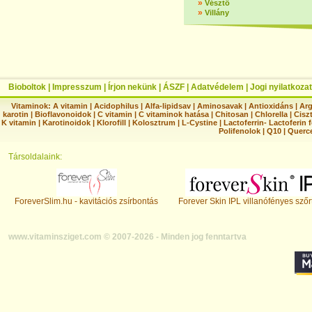
»
Vésztő
»
Villány
Bioboltok
|
Impresszum
|
Írjon nekünk
|
ÁSZF
|
Adatvédelem
|
Jogi nyilatkozat
Vitaminok:
A vitamin
|
Acidophilus
|
Alfa-lipidsav
|
Aminosavak
|
Antioxidáns
|
Arg
karotin
|
Bioflavonoidok
|
C vitamin
|
C vitaminok hatása
|
Chitosan
|
Chlorella
|
Ciszt
K vitamin
|
Karotinoidok
|
Klorofill
|
Kolosztrum
|
L-Cystine
|
Lactoferrin- Lactoferin 
Polifenolok
|
Q10
|
Querc
Társoldalaink:
ForeverSlim.hu - kavitációs zsírbontás
Forever Skin IPL villanófényes szőr
www.vitaminsziget.com © 2007-2026 - Minden jog fenntartva