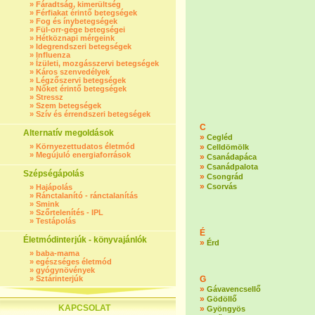
»
Fáradtság, kimerültség
»
Férfiakat érintő betegségek
»
Fog és ínybetegségek
»
Fül-orr-gége betegségei
»
Hétköznapi mérgeink
»
Idegrendszeri betegségek
»
Influenza
»
Ízületi, mozgásszervi betegségek
»
Káros szenvedélyek
»
Légzőszervi betegségek
»
Nőket érintő betegségek
»
Stressz
»
Szem betegségek
»
Szív és érrendszeri betegségek
C
Alternatív megoldások
»
Cegléd
»
Környezettudatos életmód
»
Celldömölk
»
Megújuló energiaforrások
»
Csanádapáca
»
Csanádpalota
Szépségápolás
»
Csongrád
»
Csorvás
»
Hajápolás
»
Ránctalanító - ránctalanítás
»
Smink
»
Szőrtelenítés - IPL
»
Testápolás
É
Életmódinterjúk - könyvajánlók
»
Érd
»
baba-mama
»
egészséges életmód
»
gyógynövények
»
Sztárinterjúk
G
»
Gávavencsellő
»
Gödöllő
KAPCSOLAT
»
Gyöngyös