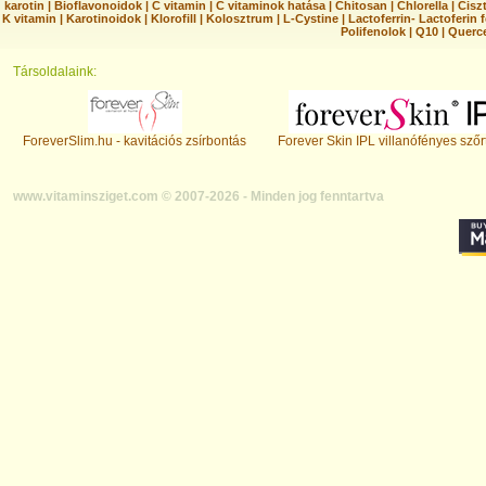
karotin
|
Bioflavonoidok
|
C vitamin
|
C vitaminok hatása
|
Chitosan
|
Chlorella
|
Ciszt
K vitamin
|
Karotinoidok
|
Klorofill
|
Kolosztrum
|
L-Cystine
|
Lactoferrin- Lactoferin 
Polifenolok
|
Q10
|
Querc
Társoldalaink:
ForeverSlim.hu - kavitációs zsírbontás
Forever Skin IPL villanófényes szőr
www.vitaminsziget.com © 2007-2026 - Minden jog fenntartva