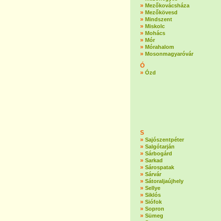
»
Mezőkovácsháza
»
Mezőkövesd
»
Mindszent
»
Miskolc
»
Mohács
»
Mór
»
Mórahalom
»
Mosonmagyaróvár
Ó
»
Ózd
S
»
Sajószentpéter
»
Salgótarján
»
Sárbogárd
»
Sarkad
»
Sárospatak
»
Sárvár
»
Sátoraljaújhely
»
Sellye
»
Siklós
»
Siófok
»
Sopron
»
Sümeg