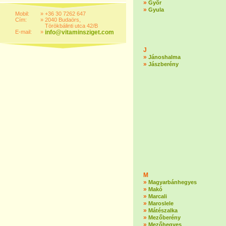
»
Győr
»
Gyula
Mobil:
»
+36 30 7262 647
Cím:
»
2040 Budaörs,
Törökbálinti utca 42/B
E-mail:
»
info@vitaminsziget.com
J
»
Jánoshalma
»
Jászberény
M
»
Magyarbánhegyes
»
Makó
»
Marcali
»
Maroslele
»
Mátészalka
»
Mezőberény
»
Mezőhegyes