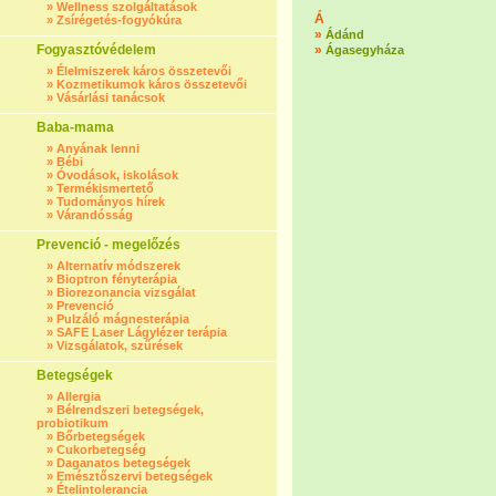
»
Wellness szolgáltatások
Á
»
Zsírégetés-fogyókúra
»
Ádánd
Fogyasztóvédelem
»
Ágasegyháza
»
Élelmiszerek káros összetevői
»
Kozmetikumok káros összetevői
»
Vásárlási tanácsok
Baba-mama
»
Anyának lenni
»
Bébi
»
Óvodások, iskolások
»
Termékismertető
»
Tudományos hírek
»
Várandósság
Prevenció - megelőzés
»
Alternatív módszerek
»
Bioptron fényterápia
»
Biorezonancia vizsgálat
»
Prevenció
»
Pulzáló mágnesterápia
»
SAFE Laser Lágylézer terápia
»
Vizsgálatok, szűrések
Betegségek
»
Allergia
»
Bélrendszeri betegségek,
probiotikum
»
Bőrbetegségek
»
Cukorbetegség
»
Daganatos betegségek
»
Emésztőszervi betegségek
»
Ételintolerancia