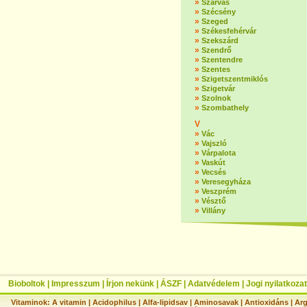
»
Szarvas
»
Szécsény
»
Szeged
»
Székesfehérvár
»
Szekszárd
»
Szendrő
»
Szentendre
»
Szentes
»
Szigetszentmiklós
»
Szigetvár
»
Szolnok
»
Szombathely
V
»
Vác
»
Vajszló
»
Várpalota
»
Vaskút
»
Vecsés
»
Veresegyháza
»
Veszprém
»
Vésztő
»
Villány
Bioboltok
|
Impresszum
|
Írjon nekünk
|
ÁSZF
|
Adatvédelem
|
Jogi nyilatkozat
Vitaminok:
A vitamin
|
Acidophilus
|
Alfa-lipidsav
|
Aminosavak
|
Antioxidáns
|
Arg