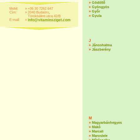
»
Gödöllő
»
Gyöngyös
Mobil:
»
+36 30 7262 647
»
Győr
Cím:
»
2040 Budaörs,
»
Gyula
Törökbálinti utca 42/B
E-mail:
»
info@vitaminsziget.com
J
»
Jánoshalma
»
Jászberény
M
»
Magyarbánhegyes
»
Makó
»
Marcali
»
Maroslele