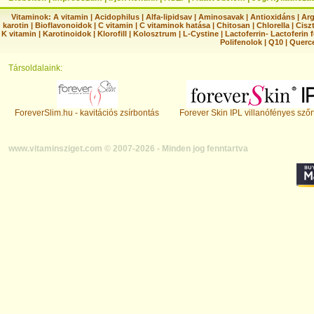
Vitaminok:
A vitamin
|
Acidophilus
|
Alfa-lipidsav
|
Aminosavak
|
Antioxidáns
|
Arg
karotin
|
Bioflavonoidok
|
C vitamin
|
C vitaminok hatása
|
Chitosan
|
Chlorella
|
Ciszt
K vitamin
|
Karotinoidok
|
Klorofill
|
Kolosztrum
|
L-Cystine
|
Lactoferrin- Lactoferin 
Polifenolok
|
Q10
|
Querc
Társoldalaink:
ForeverSlim.hu - kavitációs zsírbontás
Forever Skin IPL villanófényes szőr
www.vitaminsziget.com © 2007-2026 - Minden jog fenntartva