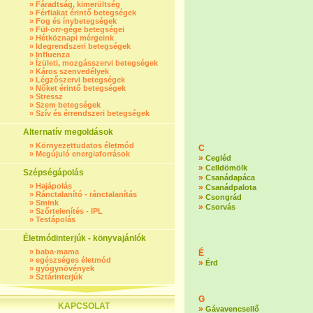
»
Fáradtság, kimerültség
»
Férfiakat érintő betegségek
»
Fog és ínybetegségek
»
Fül-orr-gége betegségei
»
Hétköznapi mérgeink
»
Idegrendszeri betegségek
»
Influenza
»
Ízületi, mozgásszervi betegségek
»
Káros szenvedélyek
»
Légzőszervi betegségek
»
Nőket érintő betegségek
»
Stressz
»
Szem betegségek
»
Szív és érrendszeri betegségek
Alternatív megoldások
»
Környezettudatos életmód
C
»
Megújuló energiaforrások
»
Cegléd
»
Celldömölk
Szépségápolás
»
Csanádapáca
»
Hajápolás
»
Csanádpalota
»
Ránctalanító - ránctalanítás
»
Csongrád
»
Smink
»
Csorvás
»
Szőrtelenítés - IPL
»
Testápolás
Életmódinterjúk - könyvajánlók
»
baba-mama
É
»
egészséges életmód
»
Érd
»
gyógynövények
»
Sztárinterjúk
G
KAPCSOLAT
»
Gávavencsellő