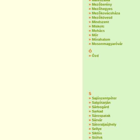
»
Mátészalka
»
Mezőberény
»
Mezőhegyes
»
Mezőkovácsháza
»
Mezőkövesd
»
Mindszent
»
Miskolc
»
Mohács
»
Mór
»
Mórahalom
»
Mosonmagyaróvár
Ó
»
Ózd
S
»
Sajószentpéter
»
Salgótarján
»
Sárbogárd
»
Sarkad
»
Sárospatak
»
Sárvár
»
Sátoraljaújhely
»
Sellye
»
Siklós
»
Siófok