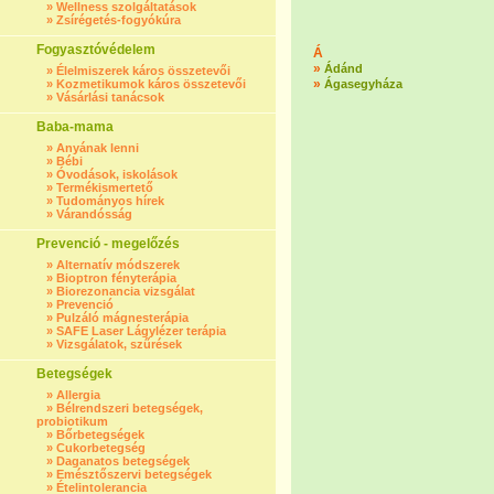
»
Wellness szolgáltatások
»
Zsírégetés-fogyókúra
Fogyasztóvédelem
Á
»
Ádánd
»
Élelmiszerek káros összetevői
»
»
Kozmetikumok káros összetevői
Ágasegyháza
»
Vásárlási tanácsok
Baba-mama
»
Anyának lenni
»
Bébi
»
Óvodások, iskolások
»
Termékismertető
»
Tudományos hírek
»
Várandósság
Prevenció - megelőzés
»
Alternatív módszerek
»
Bioptron fényterápia
»
Biorezonancia vizsgálat
»
Prevenció
»
Pulzáló mágnesterápia
»
SAFE Laser Lágylézer terápia
»
Vizsgálatok, szűrések
Betegségek
»
Allergia
»
Bélrendszeri betegségek,
probiotikum
»
Bőrbetegségek
»
Cukorbetegség
»
Daganatos betegségek
»
Emésztőszervi betegségek
»
Ételintolerancia