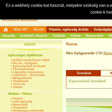
Ez a webhely cookie-kat használ, melyekre szükség van a
cookie-k ha
Keresés:
Miért Mi?
Akciók
Vitamin, egészség áruház
Szépségápo
Keresők
Szakértő válaszol
Tudástár
Cikkek
Narancsbőr
Rá
Ruzsa
CIKKEK
Hárs Gyógyszertár
6786
Ruzs
Egészséges táplálkozás
»
Befőzés tartósítószer nélkül
»
Bio tea - Gyógytea
»
Egészségvédő növények
»
Fűszernövények
»
Lúgosítás-supergreens
Termékek
K
»
LÚGOSVÍZ - Vízionizálás
»
Méregtelenítés
Kapcsolódó termékek
»
Táplálkozás
»
Tiszta víz
»
Vitamin
Wellnes - Fitness
»
Fitness
»
Lelki egészség
»
Narancsbőr
»
Programok
»
Ultrahangos zsírbontás