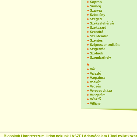
»
Sopron
»
Sümeg
»
Szarvas
»
Szécsény
»
Szeged
»
Székesfehérvár
»
Szekszárd
»
Szendrő
»
Szentendre
»
Szentes
»
Szigetszentmiklós
»
Szigetvár
»
Szolnok
»
Szombathely
V
»
Vác
»
Vajszló
»
Várpalota
»
Vaskút
»
Vecsés
»
Veresegyháza
»
Veszprém
»
Vésztő
»
Villány
Bioboltok
|
Impresszum
|
Írjon nekünk
|
ÁSZF
|
Adatvédelem
|
Jogi nyilatkozat